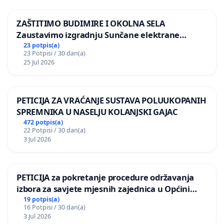
ZAŠTITIMO BUDIMIRE I OKOLNA SELA
Zaustavimo izgradnju Sunčane elektrane
Vedrine na području Ugljana
23 potpis(a)
23 Potpisi / 30 dan(a)
25 Jul 2026
PETICIJA ZA VRAĆANJE SUSTAVA POLUUKOPANIH
SPREMNIKA U NASELJU KOLANJSKI GAJAC
472 potpis(a)
22 Potpisi / 30 dan(a)
3 Jul 2026
PETICIJA za pokretanje procedure održavanja
izbora za savjete mjesnih zajednica u Općini
Bugojno
19 potpis(a)
16 Potpisi / 30 dan(a)
3 Jul 2026