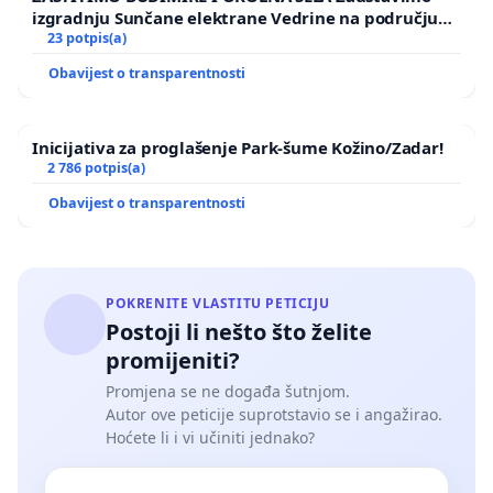
izgradnju Sunčane elektrane Vedrine na području
Ugljana
23 potpis(a)
Obavijest o transparentnosti
Inicijativa za proglašenje Park-šume Kožino/Zadar!
2 786 potpis(a)
Obavijest o transparentnosti
POKRENITE VLASTITU PETICIJU
Postoji li nešto što želite
promijeniti?
Promjena se ne događa šutnjom.
Autor ove peticije suprotstavio se i angažirao.
Hoćete li i vi učiniti jednako?