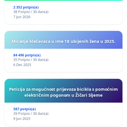
2 352 potpis(a)
38 Potpisi / 30 dan(a)
7 Jun 2026
Micanje klečavaca u ime 18 ubijenih žena u 2025.
84 496 potpis(a)
35 Potpisi / 30 dan(a)
6 Dec 2025
Peticija za mogućnost prijevoza bicikla s pomoćnim
električnim pogonom u Žičari Sljeme
587 potpis(a)
29 Potpisi / 30 dan(a)
9 Jun 2025