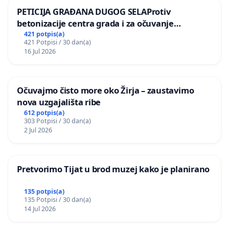
PETICIJA GRAĐANA DUGOG SELAProtiv
betonizacije centra grada i za očuvanje
postojećih zelenih površina i odraslih stabala pri
421 potpis(a)
421 Potpisi / 30 dan(a)
donošenju izmjena urbanističkog plana
16 Jul 2026
Očuvajmo čisto more oko Žirja – zaustavimo
nova uzgajališta ribe
612 potpis(a)
303 Potpisi / 30 dan(a)
2 Jul 2026
Pretvorimo Tijat u brod muzej kako je planirano
135 potpis(a)
135 Potpisi / 30 dan(a)
14 Jul 2026