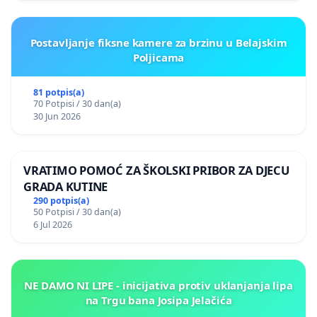
Postavljanje fiksne kamere za brzinu u Belajskim
Poljicama
81 potpis(a)
70 Potpisi / 30 dan(a)
30 Jun 2026
VRATIMO POMOĆ ZA ŠKOLSKI PRIBOR ZA DJECU
GRADA KUTINE
290 potpis(a)
50 Potpisi / 30 dan(a)
6 Jul 2026
NE DAMO NI LIPE - inicijativa protiv uklanjanja lipa
na Trgu bana Josipa Jelačića