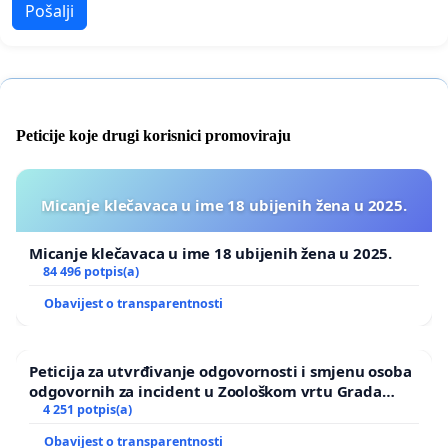
Pošalji
Peticije koje drugi korisnici promoviraju
Micanje klečavaca u ime 18 ubijenih žena u 2025.
Micanje klečavaca u ime 18 ubijenih žena u 2025.
84 496 potpis(a)
Obavijest o transparentnosti
Peticija za utvrđivanje odgovornosti i smjenu osoba
odgovornih za incident u Zoološkom vrtu Grada
Zagreba
4 251 potpis(a)
Obavijest o transparentnosti