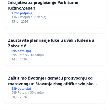
Inicijativa za proglašenje Park-šume
Kožino/Zadar!
2 786 potpis(a)
1 077 Potpisi / 30 dan(a)
15 Jun 2026
Zaustavite planiranje luke u uvali Studena u
Žaboriću!
895 potpis(a)
895 Potpisi / 30 dan(a)
14 Jul 2026
Zaštitimo životinje i domaću proizvodnju od
masovnog uništavanja zbog afričke svinjske
kuge
589 potpis(a)
589 Potpisi / 30 dan(a)
30 Jul 2026