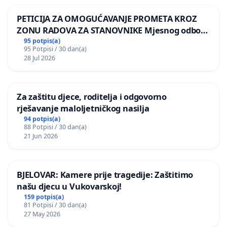
PETICIJA ZA OMOGUĆAVANJE PROMETA KROZ
ZONU RADOVA ZA STANOVNIKE Mjesnog odbora
Kamensko i Lemić Brdo
95 potpis(a)
95 Potpisi / 30 dan(a)
28 Jul 2026
Za zaštitu djece, roditelja i odgovorno
rješavanje maloljetničkog nasilja
94 potpis(a)
88 Potpisi / 30 dan(a)
21 Jun 2026
BJELOVAR: Kamere prije tragedije: Zaštitimo
našu djecu u Vukovarskoj!
159 potpis(a)
81 Potpisi / 30 dan(a)
27 May 2026