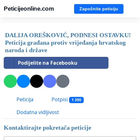
Peticijeonline.com
Započnite peticiju
DALIJA OREŠKOVIĆ, PODNESI OSTAVKU!
Peticija građana protiv vrijeđanja hrvatskog
naroda i države
Podijelite na Facebooku
Peticija
Potpisi
1 390
Dodatna vidljivost
Kontaktirajte pokretača peticije