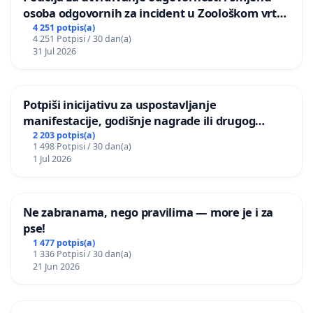
osoba odgovornih za incident u Zoološkom vrtu
Grada Zagreba
4 251 potpis(a)
4 251 Potpisi / 30 dan(a)
31 Jul 2026
Potpiši inicijativu za uspostavljanje
manifestacije, godišnje nagrade ili drugog
javnog događaja „Edin Avdić“ u Sarajevu
2 203 potpis(a)
1 498 Potpisi / 30 dan(a)
1 Jul 2026
Ne zabranama, nego pravilima — more je i za
pse!
1 477 potpis(a)
1 336 Potpisi / 30 dan(a)
21 Jun 2026