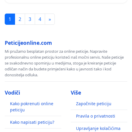
1
2
3
4
»
Peticijeonline.com
Mi pružamo besplatan prostor za online peticije. Napravite
profesionalnu online peticiju koristeći naš močni servis. Naše peticije
se svakodnevno spominju u medijima, stoga je kreiranje peticije
odličan način da budete primjećeni kako u javnosti tako i kod
donositelja odluka.
Vodiči
Više
Kako pokrenuti online
Započnite peticiju
peticiju
Pravila o privatnosti
Kako napisati peticiju?
Upravljanje kolačićima