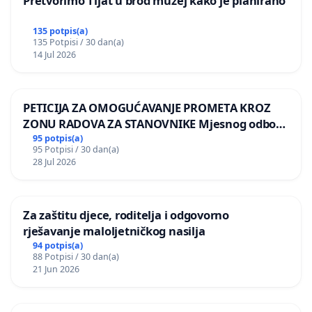
Pretvorimo Tijat u brod muzej kako je planirano
135 potpis(a)
135 Potpisi / 30 dan(a)
14 Jul 2026
PETICIJA ZA OMOGUĆAVANJE PROMETA KROZ
ZONU RADOVA ZA STANOVNIKE Mjesnog odbora
Kamensko i Lemić Brdo
95 potpis(a)
95 Potpisi / 30 dan(a)
28 Jul 2026
Za zaštitu djece, roditelja i odgovorno
rješavanje maloljetničkog nasilja
94 potpis(a)
88 Potpisi / 30 dan(a)
21 Jun 2026