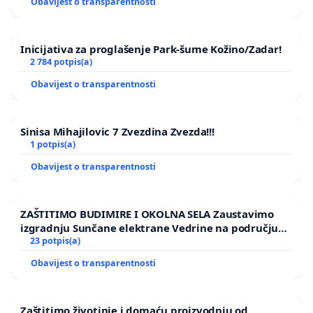
Obavijest o transparentnosti
Inicijativa za proglašenje Park-šume Kožino/Zadar!
2 784 potpis(a)
Obavijest o transparentnosti
Sinisa Mihajilovic 7 Zvezdina Zvezda!!!
1 potpis(a)
Obavijest o transparentnosti
ZAŠTITIMO BUDIMIRE I OKOLNA SELA Zaustavimo
izgradnju Sunčane elektrane Vedrine na području
Ugljana
23 potpis(a)
Obavijest o transparentnosti
Zaštitimo životinje i domaću proizvodnju od