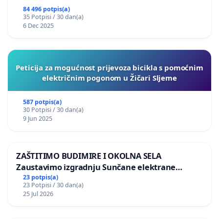
84 496 potpis(a)
35 Potpisi / 30 dan(a)
6 Dec 2025
Peticija za mogućnost prijevoza bicikla s pomoćnim
električnim pogonom u Žičari Sljeme
587 potpis(a)
30 Potpisi / 30 dan(a)
9 Jun 2025
ZAŠTITIMO BUDIMIRE I OKOLNA SELA
Zaustavimo izgradnju Sunčane elektrane
Vedrine na području Ugljana
23 potpis(a)
23 Potpisi / 30 dan(a)
25 Jul 2026