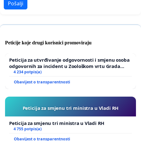
Pošalji
Peticije koje drugi korisnici promoviraju
Peticija za utvrđivanje odgovornosti i smjenu osoba
odgovornih za incident u Zoološkom vrtu Grada
Zagreba
4 234 potpis(a)
Obavijest o transparentnosti
Peticija za smjenu tri ministra u Vladi RH
Peticija za smjenu tri ministra u Vladi RH
4 755 potpis(a)
Obavijest o transparentnosti