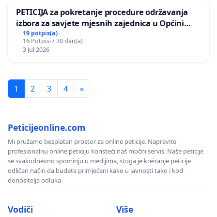
PETICIJA za pokretanje procedure održavanja
izbora za savjete mjesnih zajednica u Općini
Bugojno
19 potpis(a)
16 Potpisi / 30 dan(a)
3 Jul 2026
1
2
3
4
»
Peticijeonline.com
Mi pružamo besplatan prostor za online peticije. Napravite
profesionalnu online peticiju koristeći naš močni servis. Naše peticije
se svakodnevno spominju u medijima, stoga je kreiranje peticije
odličan način da budete primjećeni kako u javnosti tako i kod
donositelja odluka.
Vodiči
Više