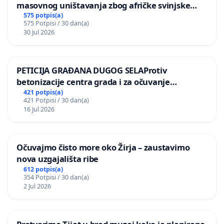
masovnog uništavanja zbog afričke svinjske
kuge
575 potpis(a)
575 Potpisi / 30 dan(a)
30 Jul 2026
PETICIJA GRAĐANA DUGOG SELAProtiv
betonizacije centra grada i za očuvanje
postojećih zelenih površina i odraslih stabala pri
421 potpis(a)
421 Potpisi / 30 dan(a)
donošenju izmjena urbanističkog plana
16 Jul 2026
Očuvajmo čisto more oko Žirja – zaustavimo
nova uzgajališta ribe
612 potpis(a)
354 Potpisi / 30 dan(a)
2 Jul 2026