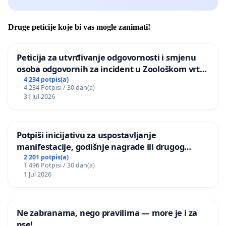
Druge peticije koje bi vas mogle zanimati!
Peticija za utvrđivanje odgovornosti i smjenu
osoba odgovornih za incident u Zoološkom vrtu
Grada Zagreba
4 234 potpis(a)
4 234 Potpisi / 30 dan(a)
31 Jul 2026
Potpiši inicijativu za uspostavljanje
manifestacije, godišnje nagrade ili drugog
javnog događaja „Edin Avdić“ u Sarajevu
2 201 potpis(a)
1 496 Potpisi / 30 dan(a)
1 Jul 2026
Ne zabranama, nego pravilima — more je i za
pse!