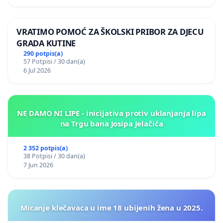
VRATIMO POMOĆ ZA ŠKOLSKI PRIBOR ZA DJECU
GRADA KUTINE
290 potpis(a)
57 Potpisi / 30 dan(a)
6 Jul 2026
NE DAMO NI LIPE - inicijativa protiv uklanjanja lipa
na Trgu bana Josipa Jelačića
2 352 potpis(a)
38 Potpisi / 30 dan(a)
7 Jun 2026
Micanje klečavaca u ime 18 ubijenih žena u 2025.