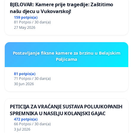
BJELOVAR: Kamere prije tragedije: Zaštitimo
našu djecu u Vukovarskoj!
159 potpis(a)
81 Potpisi / 30 dan(a)
27 May 2026
Postavljanje fiksne kamere za brzinu u Belajskim
Poljicama
81 potpis(a)
71 Potpisi / 30 dan(a)
30 Jun 2026
PETICIJA ZA VRAĆANJE SUSTAVA POLUUKOPANIH
SPREMNIKA U NASELJU KOLANJSKI GAJAC
472 potpis(a)
66 Potpisi / 30 dan(a)
3 Jul 2026