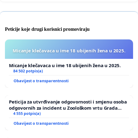
Peticije koje drugi korisnici promoviraju
Micanje klečavaca u ime 18 ubijenih žena u 2025.
Micanje klečavaca u ime 18 ubijenih žena u 2025.
84 502 potpis(a)
Obavijest o transparentnosti
Peticija za utvrđivanje odgovornosti i smjenu osoba
odgovornih za incident u Zoološkom vrtu Grada
Zagreba
4 555 potpis(a)
Obavijest o transparentnosti