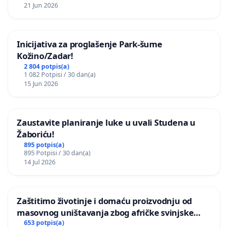
21 Jun 2026
Inicijativa za proglašenje Park-šume
Kožino/Zadar!
2 804 potpis(a)
1 082 Potpisi / 30 dan(a)
15 Jun 2026
Zaustavite planiranje luke u uvali Studena u
Žaboriću!
895 potpis(a)
895 Potpisi / 30 dan(a)
14 Jul 2026
Zaštitimo životinje i domaću proizvodnju od
masovnog uništavanja zbog afričke svinjske
kuge
653 potpis(a)