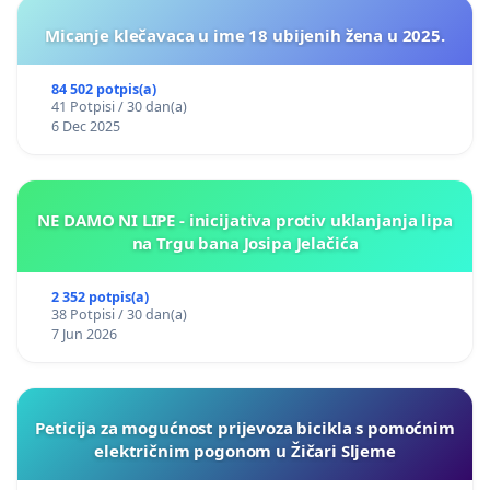
Micanje klečavaca u ime 18 ubijenih žena u 2025.
84 502 potpis(a)
41 Potpisi / 30 dan(a)
6 Dec 2025
NE DAMO NI LIPE - inicijativa protiv uklanjanja lipa
na Trgu bana Josipa Jelačića
2 352 potpis(a)
38 Potpisi / 30 dan(a)
7 Jun 2026
Peticija za mogućnost prijevoza bicikla s pomoćnim
električnim pogonom u Žičari Sljeme