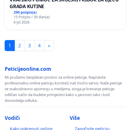
GRADA KUTINE
290 potpis(a)
15 Potpisi / 30 dan(a)
6 Jul 2026
1
2
3
4
»
Peticijeonline.com
Mi pružamo besplatan prostor za online peticije. Napravite
profesionalnu online peticiju koristeći naš močni servis. Naše peticije
se svakodnevno spominju u medijima, stoga je kreiranje peticije
odličan način da budete primjećeni kako u javnosti tako i kod
donositelja odluka.
Vodiči
Više
Kako pokrenuti online
Započnite peticiju