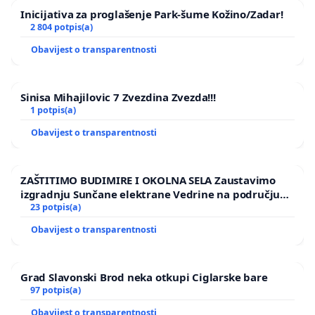
Inicijativa za proglašenje Park-šume Kožino/Zadar!
2 804 potpis(a)
Obavijest o transparentnosti
Sinisa Mihajilovic 7 Zvezdina Zvezda!!!
1 potpis(a)
Obavijest o transparentnosti
ZAŠTITIMO BUDIMIRE I OKOLNA SELA Zaustavimo
izgradnju Sunčane elektrane Vedrine na području
Ugljana
23 potpis(a)
Obavijest o transparentnosti
Grad Slavonski Brod neka otkupi Ciglarske bare
97 potpis(a)
Obavijest o transparentnosti