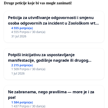
Druge peticije koje bi vas mogle zanimati!
Peticija za utvrđivanje odgovornosti i smjenu
osoba odgovornih za incident u Zoološkom vrtu
Grada Zagreba
4 555 potpis(a)
4 555 Potpisi / 30 dan(a)
31 Jul 2026
Potpiši inicijativu za uspostavljanje
manifestacije, godišnje nagrade ili drugog
javnog događaja „Edin Avdić“ u Sarajevu
2 215 potpis(a)
1 509 Potpisi / 30 dan(a)
1 Jul 2026
Ne zabranama, nego pravilima — more je i za
pse!
1 584 potpis(a)
1 437 Potpisi / 30 dan(a)