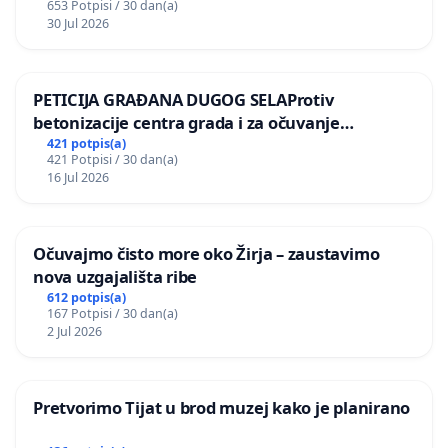
653 Potpisi / 30 dan(a)
30 Jul 2026
PETICIJA GRAĐANA DUGOG SELAProtiv
betonizacije centra grada i za očuvanje
postojećih zelenih površina i odraslih stabala pri
421 potpis(a)
421 Potpisi / 30 dan(a)
donošenju izmjena urbanističkog plana
16 Jul 2026
Očuvajmo čisto more oko Žirja – zaustavimo
nova uzgajališta ribe
612 potpis(a)
167 Potpisi / 30 dan(a)
2 Jul 2026
Pretvorimo Tijat u brod muzej kako je planirano