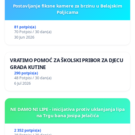
Postavljanje fiksne kamere za brzinu u Belajskim
Poljicama
81 potpis(a)
70 Potpisi / 30 dan(a)
30 Jun 2026
VRATIMO POMOĆ ZA ŠKOLSKI PRIBOR ZA DJECU
GRADA KUTINE
290 potpis(a)
48 Potpisi / 30 dan(a)
6 Jul 2026
NE DAMO NI LIPE - inicijativa protiv uklanjanja lipa
na Trgu bana Josipa Jelačića
2 352 potpis(a)