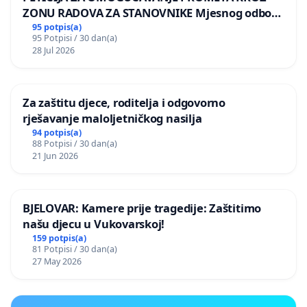
ZONU RADOVA ZA STANOVNIKE Mjesnog odbora
Kamensko i Lemić Brdo
95 potpis(a)
95 Potpisi / 30 dan(a)
28 Jul 2026
Za zaštitu djece, roditelja i odgovorno
rješavanje maloljetničkog nasilja
94 potpis(a)
88 Potpisi / 30 dan(a)
21 Jun 2026
BJELOVAR: Kamere prije tragedije: Zaštitimo
našu djecu u Vukovarskoj!
159 potpis(a)
81 Potpisi / 30 dan(a)
27 May 2026