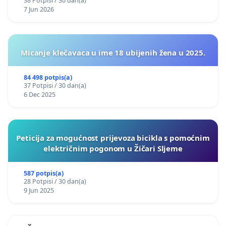
38 Potpisi / 30 dan(a)
7 Jun 2026
Micanje klečavaca u ime 18 ubijenih žena u 2025.
84 498 potpis(a)
37 Potpisi / 30 dan(a)
6 Dec 2025
Peticija za mogućnost prijevoza bicikla s pomoćnim
električnim pogonom u Žičari Sljeme
587 potpis(a)
28 Potpisi / 30 dan(a)
9 Jun 2025