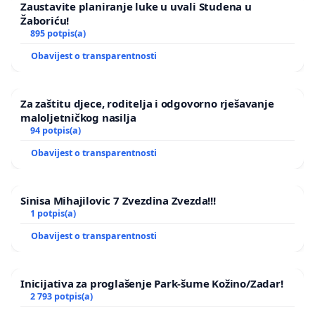
Zaustavite planiranje luke u uvali Studena u
Žaboriću!
895 potpis(a)
Obavijest o transparentnosti
Za zaštitu djece, roditelja i odgovorno rješavanje
maloljetničkog nasilja
94 potpis(a)
Obavijest o transparentnosti
Sinisa Mihajilovic 7 Zvezdina Zvezda!!!
1 potpis(a)
Obavijest o transparentnosti
Inicijativa za proglašenje Park-šume Kožino/Zadar!
2 793 potpis(a)