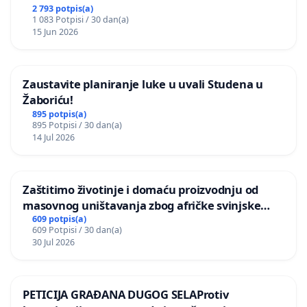
2 793 potpis(a)
1 083 Potpisi / 30 dan(a)
15 Jun 2026
Zaustavite planiranje luke u uvali Studena u
Žaboriću!
895 potpis(a)
895 Potpisi / 30 dan(a)
14 Jul 2026
Zaštitimo životinje i domaću proizvodnju od
masovnog uništavanja zbog afričke svinjske
kuge
609 potpis(a)
609 Potpisi / 30 dan(a)
30 Jul 2026
PETICIJA GRAĐANA DUGOG SELAProtiv