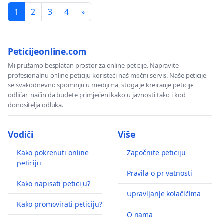
1
2
3
4
»
Peticijeonline.com
Mi pružamo besplatan prostor za online peticije. Napravite
profesionalnu online peticiju koristeći naš močni servis. Naše peticije
se svakodnevno spominju u medijima, stoga je kreiranje peticije
odličan način da budete primjećeni kako u javnosti tako i kod
donositelja odluka.
Vodiči
Više
Kako pokrenuti online
Započnite peticiju
peticiju
Pravila o privatnosti
Kako napisati peticiju?
Upravljanje kolačićima
Kako promovirati peticiju?
O nama