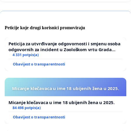
Peticije koje drugi korisnici promoviraju
Peticija za utvrđivanje odgovornosti i smjenu osoba
odgovornih za incident u Zoološkom vrtu Grada
Zagreba
4 331 potpis(a)
Obavijest o transparentnosti
Micanje klečavaca u ime 18 ubijenih žena u 2025.
Micanje klečavaca u ime 18 ubijenih žena u 2025.
84 498 potpis(a)
Obavijest o transparentnosti