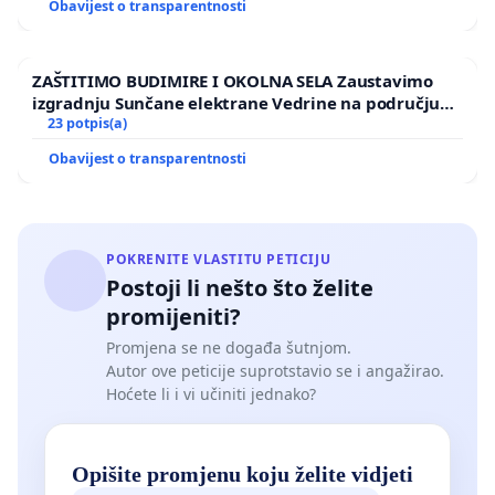
Obavijest o transparentnosti
ZAŠTITIMO BUDIMIRE I OKOLNA SELA Zaustavimo
izgradnju Sunčane elektrane Vedrine na području
Ugljana
23 potpis(a)
Obavijest o transparentnosti
POKRENITE VLASTITU PETICIJU
Postoji li nešto što želite
promijeniti?
Promjena se ne događa šutnjom.
Autor ove peticije suprotstavio se i angažirao.
Hoćete li i vi učiniti jednako?
Opišite promjenu koju želite vidjeti