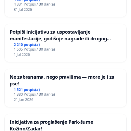
Grada Zagreba
4 331 Potpisi / 30 dan(a)
31 Jul 2026
Potpiši inicijativu za uspostavljanje
manifestacije, godišnje nagrade ili drugog
javnog događaja „Edin Avdić“ u Sarajevu
2 210 potpis(a)
1 505 Potpisi / 30 dan(a)
1 Jul 2026
Ne zabranama, nego pravilima — more je i za
pse!
1 521 potpis(a)
1 380 Potpisi / 30 dan(a)
21 Jun 2026
Inicijativa za proglašenje Park-šume
Kožino/Zadar!