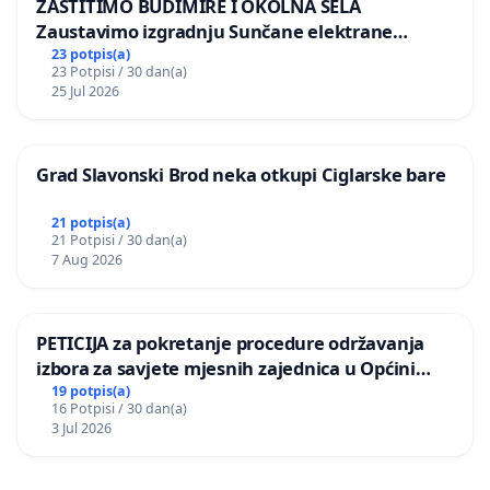
ZAŠTITIMO BUDIMIRE I OKOLNA SELA
Zaustavimo izgradnju Sunčane elektrane
Vedrine na području Ugljana
23 potpis(a)
23 Potpisi / 30 dan(a)
25 Jul 2026
Grad Slavonski Brod neka otkupi Ciglarske bare
21 potpis(a)
21 Potpisi / 30 dan(a)
7 Aug 2026
PETICIJA za pokretanje procedure održavanja
izbora za savjete mjesnih zajednica u Općini
Bugojno
19 potpis(a)
16 Potpisi / 30 dan(a)
3 Jul 2026