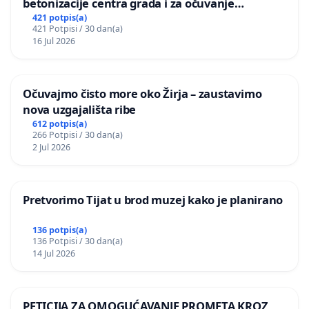
betonizacije centra grada i za očuvanje
postojećih zelenih površina i odraslih stabala pri
421 potpis(a)
421 Potpisi / 30 dan(a)
donošenju izmjena urbanističkog plana
16 Jul 2026
Očuvajmo čisto more oko Žirja – zaustavimo
nova uzgajališta ribe
612 potpis(a)
266 Potpisi / 30 dan(a)
2 Jul 2026
Pretvorimo Tijat u brod muzej kako je planirano
136 potpis(a)
136 Potpisi / 30 dan(a)
14 Jul 2026
PETICIJA ZA OMOGUĆAVANJE PROMETA KROZ