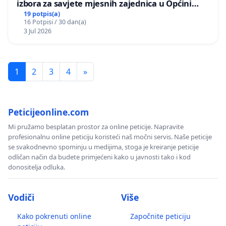
izbora za savjete mjesnih zajednica u Općini
Bugojno
19 potpis(a)
16 Potpisi / 30 dan(a)
3 Jul 2026
1
2
3
4
»
Peticijeonline.com
Mi pružamo besplatan prostor za online peticije. Napravite
profesionalnu online peticiju koristeći naš močni servis. Naše peticije
se svakodnevno spominju u medijima, stoga je kreiranje peticije
odličan način da budete primjećeni kako u javnosti tako i kod
donositelja odluka.
Vodiči
Više
Kako pokrenuti online
Započnite peticiju