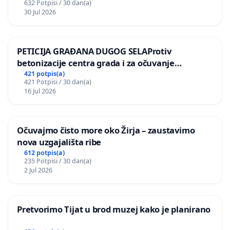
632 Potpisi / 30 dan(a)
30 Jul 2026
PETICIJA GRAĐANA DUGOG SELAProtiv
betonizacije centra grada i za očuvanje
postojećih zelenih površina i odraslih stabala pri
421 potpis(a)
421 Potpisi / 30 dan(a)
donošenju izmjena urbanističkog plana
16 Jul 2026
Očuvajmo čisto more oko Žirja – zaustavimo
nova uzgajališta ribe
612 potpis(a)
235 Potpisi / 30 dan(a)
2 Jul 2026
Pretvorimo Tijat u brod muzej kako je planirano