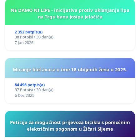
NE DAMO NI LIPE - inicijativa protiv uklanjanja lipa
na Trgu bana Josipa Jelačića
2 352 potpis(a)
38 Potpisi / 30 dan(a)
7 Jun 2026
Micanje klečavaca u ime 18 ubijenih žena u 2025.
84 498 potpis(a)
37 Potpisi / 30 dan(a)
6 Dec 2025
Peticija za mogućnost prijevoza bicikla s pomoćnim
električnim pogonom u Žičari Sljeme