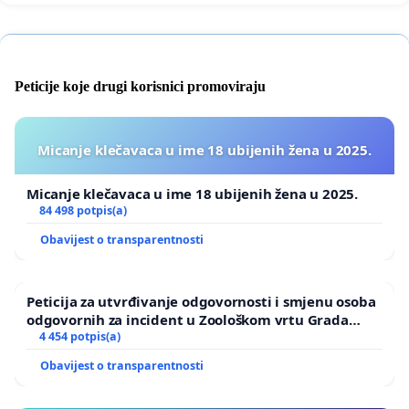
Peticije koje drugi korisnici promoviraju
Micanje klečavaca u ime 18 ubijenih žena u 2025.
Micanje klečavaca u ime 18 ubijenih žena u 2025.
84 498 potpis(a)
Obavijest o transparentnosti
Peticija za utvrđivanje odgovornosti i smjenu osoba
odgovornih za incident u Zoološkom vrtu Grada
Zagreba
4 454 potpis(a)
Obavijest o transparentnosti