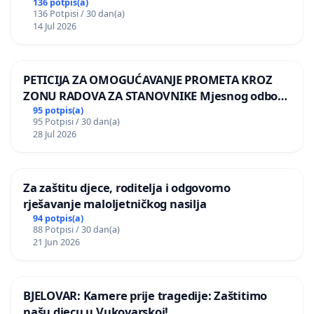
136 potpis(a)
136 Potpisi / 30 dan(a)
14 Jul 2026
PETICIJA ZA OMOGUĆAVANJE PROMETA KROZ
ZONU RADOVA ZA STANOVNIKE Mjesnog odbora
Kamensko i Lemić Brdo
95 potpis(a)
95 Potpisi / 30 dan(a)
28 Jul 2026
Za zaštitu djece, roditelja i odgovorno
rješavanje maloljetničkog nasilja
94 potpis(a)
88 Potpisi / 30 dan(a)
21 Jun 2026
BJELOVAR: Kamere prije tragedije: Zaštitimo
našu djecu u Vukovarskoj!