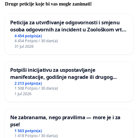
Druge peticije koje bi vas mogle zanimati!
Peticija za utvrđivanje odgovornosti i smjenu
osoba odgovornih za incident u Zoološkom vrtu
Grada Zagreba
4 454 potpis(a)
4 454 Potpisi / 30 dan(a)
31 Jul 2026
Potpiši inicijativu za uspostavljanje
manifestacije, godišnje nagrade ili drugog
javnog događaja „Edin Avdić“ u Sarajevu
2 213 potpis(a)
1 508 Potpisi / 30 dan(a)
1 Jul 2026
Ne zabranama, nego pravilima — more je i za
pse!
1 563 potpis(a)
1 418 Potpisi / 30 dan(a)