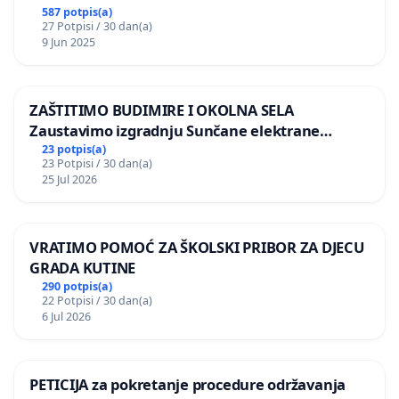
587 potpis(a)
27 Potpisi / 30 dan(a)
9 Jun 2025
ZAŠTITIMO BUDIMIRE I OKOLNA SELA
Zaustavimo izgradnju Sunčane elektrane
Vedrine na području Ugljana
23 potpis(a)
23 Potpisi / 30 dan(a)
25 Jul 2026
VRATIMO POMOĆ ZA ŠKOLSKI PRIBOR ZA DJECU
GRADA KUTINE
290 potpis(a)
22 Potpisi / 30 dan(a)
6 Jul 2026
PETICIJA za pokretanje procedure održavanja