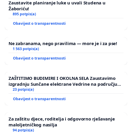
Zaustavite planiranje luke u uvali Studena u
Žaboriću!
895 potpis(a)
Obavijest o transparentnosti
Ne zabranama, nego pravilima — more je i za pse!
1 563 potpis(a)
Obavijest o transparentnosti
ZAŠTITIMO BUDIMIRE I OKOLNA SELA Zaustavimo
izgradnju Sunčane elektrane Vedrine na području
Ugljana
23 potpis(a)
Obavijest o transparentnosti
Za zaštitu djece, roditelja i odgovorno rješavanje
maloljetničkog nasilja
94 potpis(a)