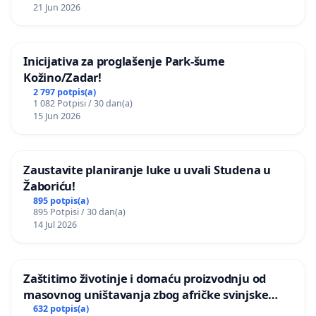
21 Jun 2026
Inicijativa za proglašenje Park-šume
Kožino/Zadar!
2 797 potpis(a)
1 082 Potpisi / 30 dan(a)
15 Jun 2026
Zaustavite planiranje luke u uvali Studena u
Žaboriću!
895 potpis(a)
895 Potpisi / 30 dan(a)
14 Jul 2026
Zaštitimo životinje i domaću proizvodnju od
masovnog uništavanja zbog afričke svinjske
kuge
632 potpis(a)