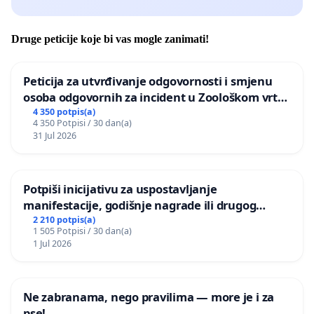
Druge peticije koje bi vas mogle zanimati!
Peticija za utvrđivanje odgovornosti i smjenu
osoba odgovornih za incident u Zoološkom vrtu
Grada Zagreba
4 350 potpis(a)
4 350 Potpisi / 30 dan(a)
31 Jul 2026
Potpiši inicijativu za uspostavljanje
manifestacije, godišnje nagrade ili drugog
javnog događaja „Edin Avdić“ u Sarajevu
2 210 potpis(a)
1 505 Potpisi / 30 dan(a)
1 Jul 2026
Ne zabranama, nego pravilima — more je i za
pse!