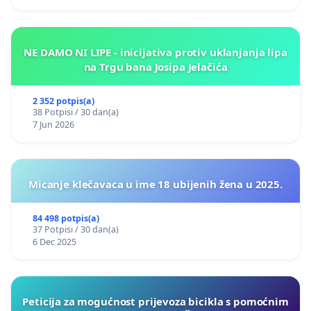
NE DAMO NI LIPE - inicijativa protiv uklanjanja lipa
na Trgu bana Josipa Jelačića
2 352 potpis(a)
38 Potpisi / 30 dan(a)
7 Jun 2026
Micanje klečavaca u ime 18 ubijenih žena u 2025.
84 498 potpis(a)
37 Potpisi / 30 dan(a)
6 Dec 2025
Peticija za mogućnost prijevoza bicikla s pomoćnim