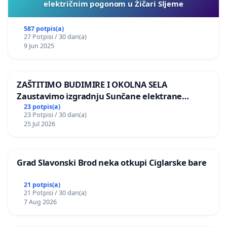
električnim pogonom u Žičari Sljeme
587 potpis(a)
27 Potpisi / 30 dan(a)
9 Jun 2025
ZAŠTITIMO BUDIMIRE I OKOLNA SELA
Zaustavimo izgradnju Sunčane elektrane
Vedrine na području Ugljana
23 potpis(a)
23 Potpisi / 30 dan(a)
25 Jul 2026
Grad Slavonski Brod neka otkupi Ciglarske bare
21 potpis(a)
21 Potpisi / 30 dan(a)
7 Aug 2026