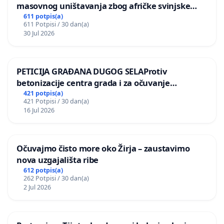
masovnog uništavanja zbog afričke svinjske
kuge
611 potpis(a)
611 Potpisi / 30 dan(a)
30 Jul 2026
PETICIJA GRAĐANA DUGOG SELAProtiv
betonizacije centra grada i za očuvanje
postojećih zelenih površina i odraslih stabala pri
421 potpis(a)
421 Potpisi / 30 dan(a)
donošenju izmjena urbanističkog plana
16 Jul 2026
Očuvajmo čisto more oko Žirja – zaustavimo
nova uzgajališta ribe
612 potpis(a)
262 Potpisi / 30 dan(a)
2 Jul 2026