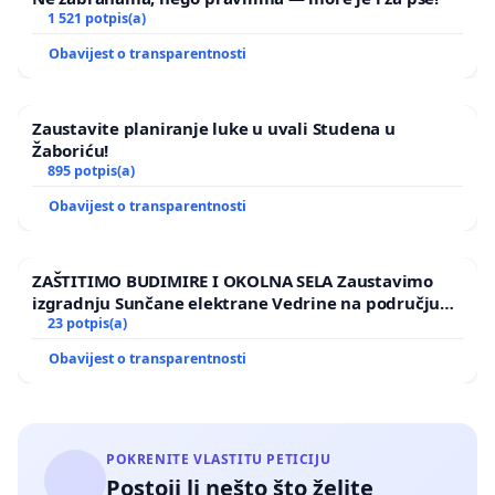
1 521 potpis(a)
Obavijest o transparentnosti
Zaustavite planiranje luke u uvali Studena u
Žaboriću!
895 potpis(a)
Obavijest o transparentnosti
ZAŠTITIMO BUDIMIRE I OKOLNA SELA Zaustavimo
izgradnju Sunčane elektrane Vedrine na području
Ugljana
23 potpis(a)
Obavijest o transparentnosti
POKRENITE VLASTITU PETICIJU
Postoji li nešto što želite