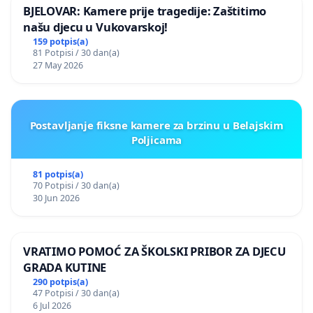
BJELOVAR: Kamere prije tragedije: Zaštitimo
našu djecu u Vukovarskoj!
159 potpis(a)
81 Potpisi / 30 dan(a)
27 May 2026
Postavljanje fiksne kamere za brzinu u Belajskim
Poljicama
81 potpis(a)
70 Potpisi / 30 dan(a)
30 Jun 2026
VRATIMO POMOĆ ZA ŠKOLSKI PRIBOR ZA DJECU
GRADA KUTINE
290 potpis(a)
47 Potpisi / 30 dan(a)
6 Jul 2026