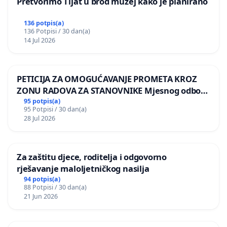
Pretvorimo Tijat u brod muzej kako je planirano
136 potpis(a)
136 Potpisi / 30 dan(a)
14 Jul 2026
PETICIJA ZA OMOGUĆAVANJE PROMETA KROZ
ZONU RADOVA ZA STANOVNIKE Mjesnog odbora
Kamensko i Lemić Brdo
95 potpis(a)
95 Potpisi / 30 dan(a)
28 Jul 2026
Za zaštitu djece, roditelja i odgovorno
rješavanje maloljetničkog nasilja
94 potpis(a)
88 Potpisi / 30 dan(a)
21 Jun 2026