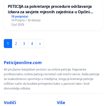
PETICIJA za pokretanje procedure održavanja
izbora za savjete mjesnih zajednica u Općini
Bugojno
19 potpis(a)
16 Potpisi / 30 dan(a)
3 Jul 2026
1
2
3
4
»
Peticijeonline.com
Mi pružamo besplatan prostor za online peticije. Napravite
profesionalnu online peticiju koristeći naš močni servis. Naše peticije
se svakodnevno spominju u medijima, stoga je kreiranje peticije
odličan način da budete primjećeni kako u javnosti tako i kod
donositelja odluka.
Vodiči
Više