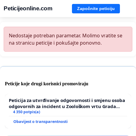
Peticijeonline.com
Započnite peticiju
Nedostaje potreban parametar. Molimo vratite se
na stranicu peticije i pokušajte ponovno.
Peticije koje drugi korisnici promoviraju
Peticija za utvrđivanje odgovornosti i smjenu osoba
odgovornih za incident u Zoološkom vrtu Grada
Zagreba
4 350 potpis(a)
Obavijest o transparentnosti