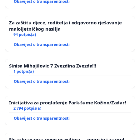
Obavijest o transparentnosti
Za zaštitu djece, roditelja i odgovorno rješavanje
maloljetničkog nasilja
94 potpis(a)
Obavijest o transparentnosti
Sinisa Mihajilovic 7 Zvezdina Zvezda!!!
1 potpis(a)
Obavijest o transparentnosti
Inicijativa za proglašenje Park-šume Kožino/Zadar!
2 794 potpis(a)
Obavijest o transparentnosti
Ne zabranama, nego pravilima — more je i za pse!