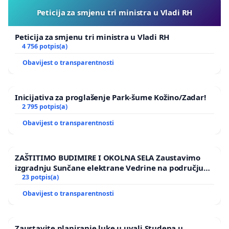
Peticija za smjenu tri ministra u Vladi RH
Peticija za smjenu tri ministra u Vladi RH
4 756 potpis(a)
Obavijest o transparentnosti
Inicijativa za proglašenje Park-šume Kožino/Zadar!
2 795 potpis(a)
Obavijest o transparentnosti
ZAŠTITIMO BUDIMIRE I OKOLNA SELA Zaustavimo
izgradnju Sunčane elektrane Vedrine na području
Ugljana
23 potpis(a)
Obavijest o transparentnosti
Zaustavite planiranje luke u uvali Studena u