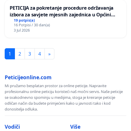
PETICIJA za pokretanje procedure održavanja
izbora za savjete mjesnih zajednica u Općini
Bugojno
19 potpis(a)
16 Potpisi / 30 dan(a)
3 Jul 2026
1
2
3
4
»
Peticijeonline.com
Mi pružamo besplatan prostor za online peticije. Napravite
profesionalnu online peticiju koristeći naš močni servis. Naše peticije
se svakodnevno spominju u medijima, stoga je kreiranje peticije
odličan način da budete primjećeni kako u javnosti tako i kod
donositelja odluka.
Vodiči
Više