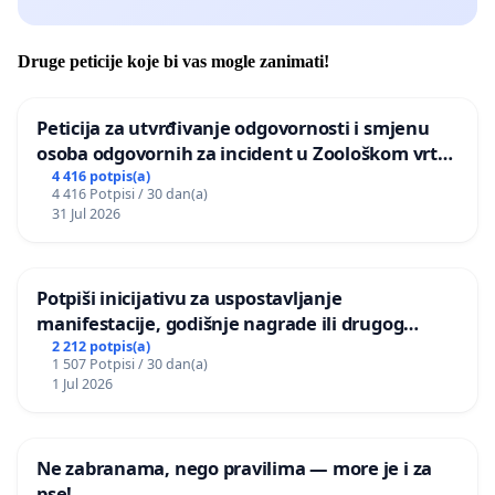
Druge peticije koje bi vas mogle zanimati!
Peticija za utvrđivanje odgovornosti i smjenu
osoba odgovornih za incident u Zoološkom vrtu
Grada Zagreba
4 416 potpis(a)
4 416 Potpisi / 30 dan(a)
31 Jul 2026
Potpiši inicijativu za uspostavljanje
manifestacije, godišnje nagrade ili drugog
javnog događaja „Edin Avdić“ u Sarajevu
2 212 potpis(a)
1 507 Potpisi / 30 dan(a)
1 Jul 2026
Ne zabranama, nego pravilima — more je i za
pse!