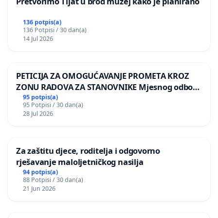
Pretvorimo Tijat u brod muzej kako je planirano
136 potpis(a)
136 Potpisi / 30 dan(a)
14 Jul 2026
PETICIJA ZA OMOGUĆAVANJE PROMETA KROZ
ZONU RADOVA ZA STANOVNIKE Mjesnog odbora
Kamensko i Lemić Brdo
95 potpis(a)
95 Potpisi / 30 dan(a)
28 Jul 2026
Za zaštitu djece, roditelja i odgovorno
rješavanje maloljetničkog nasilja
94 potpis(a)
88 Potpisi / 30 dan(a)
21 Jun 2026