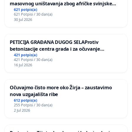
masovnog uništavanja zbog afričke svinjske
kuge
621 potpis(a)
621 Potpisi / 30 dan(a)
30 Jul 2026
PETICIJA GRAĐANA DUGOG SELAProtiv
betonizacije centra grada i za očuvanje
postojećih zelenih površina i odraslih stabala pri
421 potpis(a)
421 Potpisi / 30 dan(a)
donošenju izmjena urbanističkog plana
16 Jul 2026
Očuvajmo čisto more oko Žirja – zaustavimo
nova uzgajališta ribe
612 potpis(a)
255 Potpisi / 30 dan(a)
2 Jul 2026