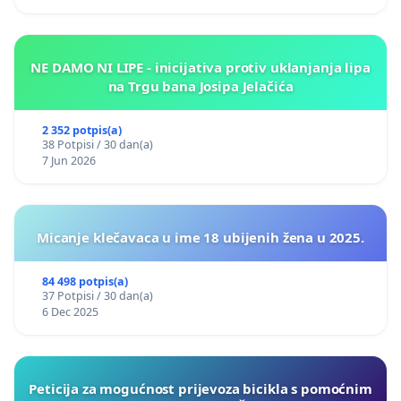
NE DAMO NI LIPE - inicijativa protiv uklanjanja lipa
na Trgu bana Josipa Jelačića
2 352 potpis(a)
38 Potpisi / 30 dan(a)
7 Jun 2026
Micanje klečavaca u ime 18 ubijenih žena u 2025.
84 498 potpis(a)
37 Potpisi / 30 dan(a)
6 Dec 2025
Peticija za mogućnost prijevoza bicikla s pomoćnim