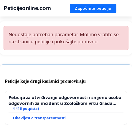
Peticijeonline.com
Započnite peticiju
Nedostaje potreban parametar. Molimo vratite se
na stranicu peticije i pokušajte ponovno.
Peticije koje drugi korisnici promoviraju
Peticija za utvrđivanje odgovornosti i smjenu osoba
odgovornih za incident u Zoološkom vrtu Grada
Zagreba
4 416 potpis(a)
Obavijest o transparentnosti