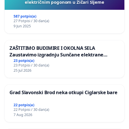
električnim pogonom u Žičari Sljeme
587 potpis(a)
27 Potpisi / 30 dan(a)
9 Jun 2025
ZAŠTITIMO BUDIMIRE I OKOLNA SELA
Zaustavimo izgradnju Sunčane elektrane
Vedrine na području Ugljana
23 potpis(a)
23 Potpisi / 30 dan(a)
25 Jul 2026
Grad Slavonski Brod neka otkupi Ciglarske bare
22 potpis(a)
22 Potpisi / 30 dan(a)
7 Aug 2026