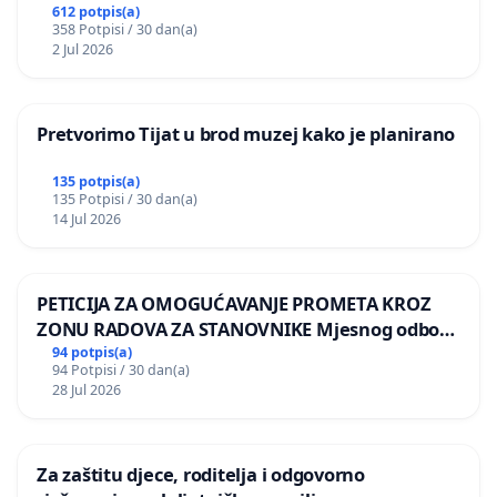
612 potpis(a)
358 Potpisi / 30 dan(a)
2 Jul 2026
Pretvorimo Tijat u brod muzej kako je planirano
135 potpis(a)
135 Potpisi / 30 dan(a)
14 Jul 2026
PETICIJA ZA OMOGUĆAVANJE PROMETA KROZ
ZONU RADOVA ZA STANOVNIKE Mjesnog odbora
Kamensko i Lemić Brdo
94 potpis(a)
94 Potpisi / 30 dan(a)
28 Jul 2026
Za zaštitu djece, roditelja i odgovorno