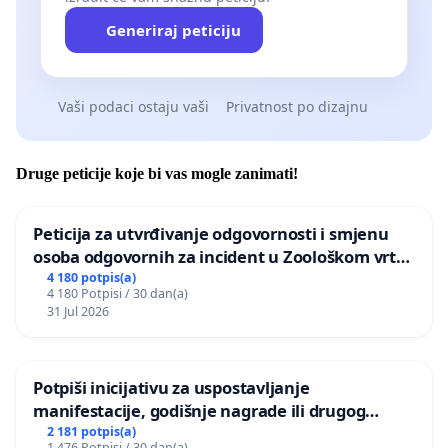
Generiraj peticiju
Vaši podaci ostaju vaši
Privatnost po dizajnu
Druge peticije koje bi vas mogle zanimati!
Peticija za utvrđivanje odgovornosti i smjenu
osoba odgovornih za incident u Zoološkom vrtu
Grada Zagreba
4 180 potpis(a)
4 180 Potpisi / 30 dan(a)
31 Jul 2026
Potpiši inicijativu za uspostavljanje
manifestacije, godišnje nagrade ili drugog
javnog događaja „Edin Avdić“ u Sarajevu
2 181 potpis(a)
1 476 Potpisi / 30 dan(a)