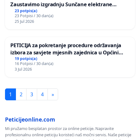
Zaustavimo izgradnju Sunčane elektrane
Vedrine na području Ugljana
23 potpis(a)
23 Potpisi / 30 dan(a)
25 Jul 2026
PETICIJA za pokretanje procedure održavanja
izbora za savjete mjesnih zajednica u Općini
Bugojno
19 potpis(a)
16 Potpisi / 30 dan(a)
3 Jul 2026
1
2
3
4
»
Peticijeonline.com
Mi pružamo besplatan prostor za online peticije. Napravite
profesionalnu online peticiju koristeći naš močni servis. Naše peticije