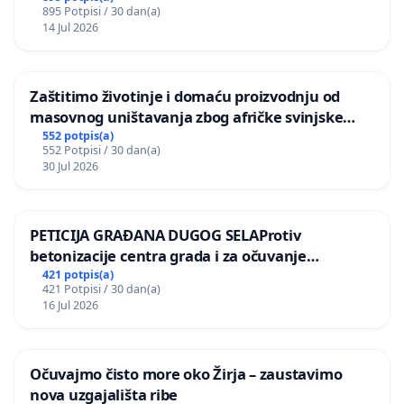
895 Potpisi / 30 dan(a)
14 Jul 2026
Zaštitimo životinje i domaću proizvodnju od
masovnog uništavanja zbog afričke svinjske
kuge
552 potpis(a)
552 Potpisi / 30 dan(a)
30 Jul 2026
PETICIJA GRAĐANA DUGOG SELAProtiv
betonizacije centra grada i za očuvanje
postojećih zelenih površina i odraslih stabala pri
421 potpis(a)
421 Potpisi / 30 dan(a)
donošenju izmjena urbanističkog plana
16 Jul 2026
Očuvajmo čisto more oko Žirja – zaustavimo
nova uzgajališta ribe