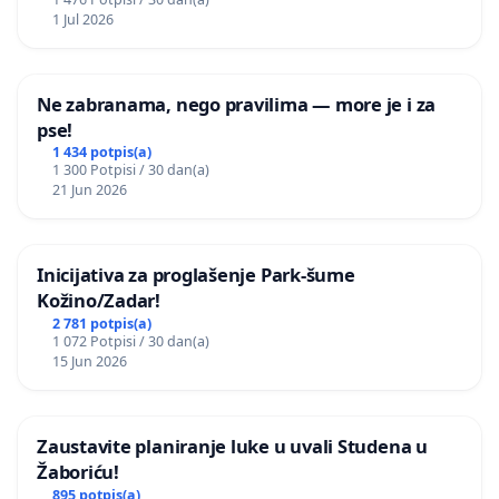
1 Jul 2026
Ne zabranama, nego pravilima — more je i za
pse!
1 434 potpis(a)
1 300 Potpisi / 30 dan(a)
21 Jun 2026
Inicijativa za proglašenje Park-šume
Kožino/Zadar!
2 781 potpis(a)
1 072 Potpisi / 30 dan(a)
15 Jun 2026
Zaustavite planiranje luke u uvali Studena u
Žaboriću!
895 potpis(a)