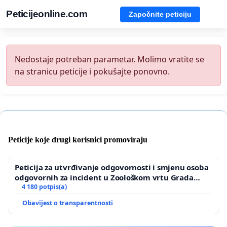
Peticijeonline.com
Započnite peticiju
Nedostaje potreban parametar. Molimo vratite se
na stranicu peticije i pokušajte ponovno.
Peticije koje drugi korisnici promoviraju
Peticija za utvrđivanje odgovornosti i smjenu osoba
odgovornih za incident u Zoološkom vrtu Grada
Zagreba
4 180 potpis(a)
Obavijest o transparentnosti