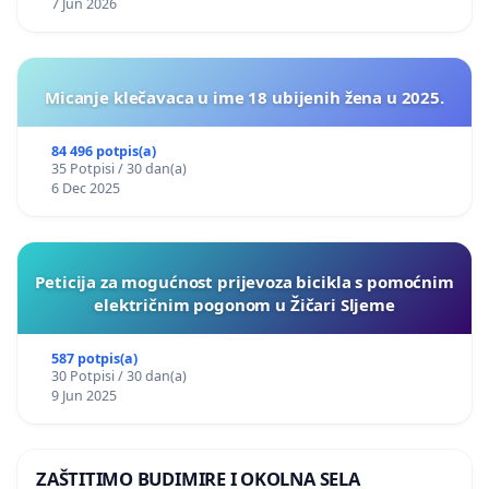
7 Jun 2026
Micanje klečavaca u ime 18 ubijenih žena u 2025.
84 496 potpis(a)
35 Potpisi / 30 dan(a)
6 Dec 2025
Peticija za mogućnost prijevoza bicikla s pomoćnim
električnim pogonom u Žičari Sljeme
587 potpis(a)
30 Potpisi / 30 dan(a)
9 Jun 2025
ZAŠTITIMO BUDIMIRE I OKOLNA SELA