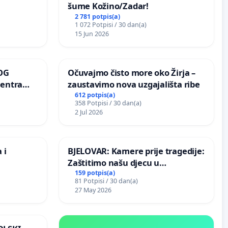
šume Kožino/Zadar!
2 781 potpis(a)
1 072 Potpisi / 30 dan(a)
15 Jun 2026
OG
Očuvajmo čisto more oko Žirja –
centra
zaustavimo nova uzgajališta ribe
ojećih
612 potpis(a)
358 Potpisi / 30 dan(a)
ih stabala
2 Jul 2026
 i
BJELOVAR: Kamere prije tragedije:
Zaštitimo našu djecu u
Vukovarskoj!
159 potpis(a)
81 Potpisi / 30 dan(a)
27 May 2026