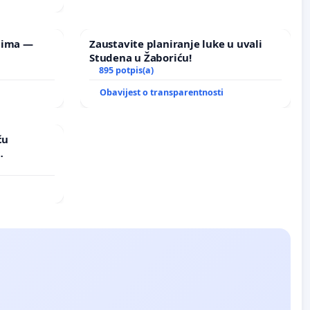
lima —
Zaustavite planiranje luke u uvali
Studena u Žaboriću!
895 potpis(a)
Obavijest o transparentnosti
ću
vinjske