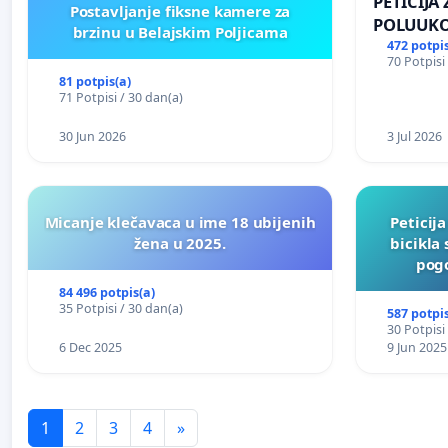
PETICIJA
Postavljanje fiksne kamere za
POLUUKO
brzinu u Belajskim Poljicama
NASELJU 
472 potpis
70 Potpisi
81 potpis(a)
71 Potpisi / 30 dan(a)
30 Jun 2026
3 Jul 2026
Micanje klečavaca u ime 18 ubijenih
Peticij
žena u 2025.
bicikla
pogo
84 496 potpis(a)
35 Potpisi / 30 dan(a)
587 potpis
30 Potpisi
6 Dec 2025
9 Jun 2025
1
2
3
4
»