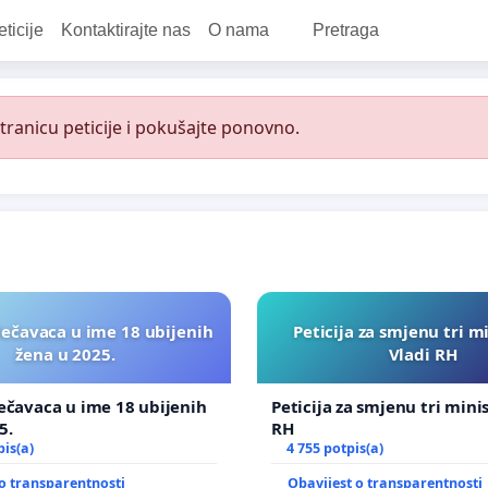
eticije
Kontaktirajte nas
O nama
Pretraga
ranicu peticije i pokušajte ponovno.
lečavaca u ime 18 ubijenih
Peticija za smjenu tri m
žena u 2025.
Vladi RH
ečavaca u ime 18 ubijenih
Peticija za smjenu tri mini
5.
RH
pis(a)
4 755 potpis(a)
o transparentnosti
Obavijest o transparentnosti