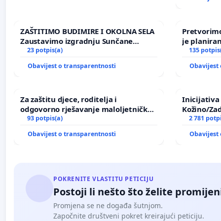
ZAŠTITIMO BUDIMIRE I OKOLNA SELA
Pretvorimo
Zaustavimo izgradnju Sunčane
je planira
elektrane Vedrine na području
23 potpis(a)
135 potpis
Ugljana
Obavijest o transparentnosti
Obavijest 
Za zaštitu djece, roditelja i
Inicijativ
odgovorno rješavanje maloljetničkog
Kožino/Zad
nasilja
93 potpis(a)
2 781 potp
Obavijest o transparentnosti
Obavijest 
POKRENITE VLASTITU PETICIJU
Postoji li nešto što želite promijen
Promjena se ne događa šutnjom.
Započnite društveni pokret kreirajući peticiju.