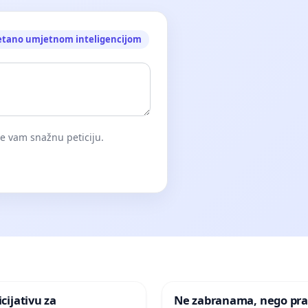
etano umjetnom inteligencijom
će vam snažnu peticiju.
icijativu za
Ne zabranama, nego pra