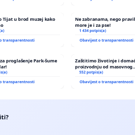
 Tijat u brod muzej kako
Ne zabranama, nego pravi
no
more je i za pse!
(a)
1 434 potpis(a)
o transparentnosti
Obavijest o transparentnosti
a za proglašenje Park-šume
Zaštitimo životinje i doma
ar!
proizvodnju od masovnog
is(a)
uništavanja zbog afričke s
552 potpis(a)
kuge
o transparentnosti
Obavijest o transparentnosti
iti?