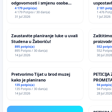
odgovornosti i smjenu osoba
uspostavl
odgovornih za incident u
godišnje 
4 179 potpis(a)
2 181 potp
4 179 Potpisi / 30 dan(a)
1 476 Potp
Zoološkom vrtu Grada Zagreba
javnog do
31 Jul 2026
1 Jul 2026
Sarajevu
Zaustavite planiranje luke u uvali
Zaštitimo
Studena u Žaboriću!
proizvod
uništavan
895 potpis(a)
552 potpis
895 Potpisi / 30 dan(a)
552 Potpis
kuge
14 Jul 2026
30 Jul 202
Pretvorimo Tijat u brod muzej
PETICIJ
kako je planirano
PROMETA
ZA STANO
135 potpis(a)
94 potpis(
135 Potpisi / 30 dan(a)
94 Potpisi
Kamensko
14 Jul 2026
28 Jul 202