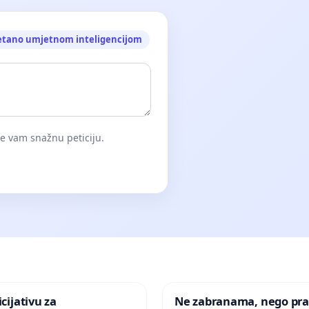
etano umjetnom inteligencijom
će vam snažnu peticiju.
icijativu za
Ne zabranama, nego pra