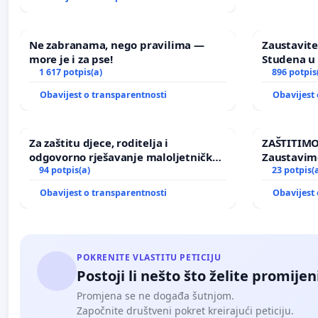
Ne zabranama, nego pravilima —
Zaustavite
more je i za pse!
Studena u 
1 617 potpis(a)
896 potpis
Obavijest o transparentnosti
Obavijest 
Za zaštitu djece, roditelja i
ZAŠTITIMO
odgovorno rješavanje maloljetničkog
Zaustavim
nasilja
94 potpis(a)
elektrane 
23 potpis(
Ugljana
Obavijest o transparentnosti
Obavijest 
POKRENITE VLASTITU PETICIJU
Postoji li nešto što želite promijen
Promjena se ne događa šutnjom.
Započnite društveni pokret kreirajući peticiju.