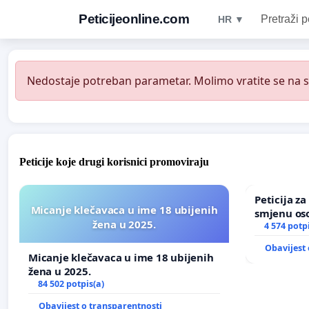
Peticijeonline.com
Pretraži p
HR ▼
Nedostaje potreban parametar. Molimo vratite se na st
Peticije koje drugi korisnici promoviraju
Peticija z
Micanje klečavaca u ime 18 ubijenih
smjenu os
žena u 2025.
u Zoološk
4 574 potp
Obavijest 
Micanje klečavaca u ime 18 ubijenih
žena u 2025.
84 502 potpis(a)
Obavijest o transparentnosti