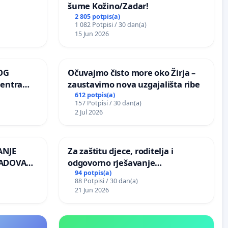
šume Kožino/Zadar!
2 805 potpis(a)
1 082 Potpisi / 30 dan(a)
15 Jun 2026
OG
Očuvajmo čisto more oko Žirja –
centra
zaustavimo nova uzgajališta ribe
ojećih
612 potpis(a)
157 Potpisi / 30 dan(a)
ih stabala
2 Jul 2026
ANJE
Za zaštitu djece, roditelja i
RADOVA
odgovorno rješavanje
 odbora
maloljetničkog nasilja
94 potpis(a)
88 Potpisi / 30 dan(a)
21 Jun 2026