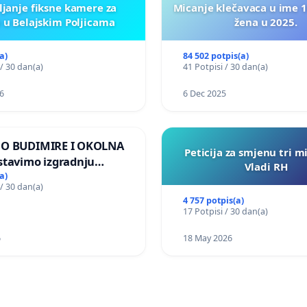
ljanje fiksne kamere za
Micanje klečavaca u ime 1
 u Belajskim Poljicama
žena u 2025.
a)
84 502 potpis(a)
 / 30 dan(a)
41 Potpisi / 30 dan(a)
6
6 Dec 2025
MO BUDIMIRE I OKOLNA
Peticija za smjenu tri m
stavimo izgradnju
Vladi RH
elektrane Vedrine na
a)
 / 30 dan(a)
 Ugljana
4 757 potpis(a)
17 Potpisi / 30 dan(a)
6
18 May 2026