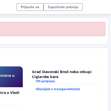
Prijavite se
Započnite peticiju
Grad Slavonski Brod neka otkupi
inistra u
Ciglarske bare
105 potpis(a)
Obavijest o transparentnosti
stra u Vladi