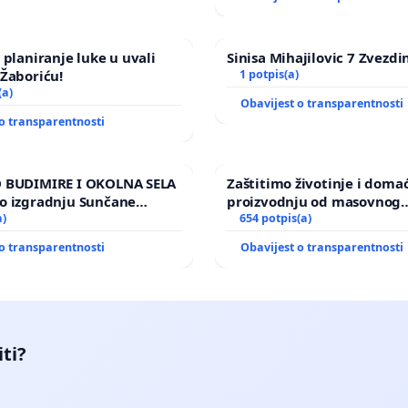
 planiranje luke u uvali
Sinisa Mihajilovic 7 Zvezdi
Žaboriću!
1 potpis(a)
(a)
Obavijest o transparentnosti
o transparentnosti
 BUDIMIRE I OKOLNA SELA
Zaštitimo životinje i doma
o izgradnju Sunčane
proizvodnju od masovnog
Vedrine na području
a)
uništavanja zbog afričke s
654 potpis(a)
kuge
o transparentnosti
Obavijest o transparentnosti
iti?