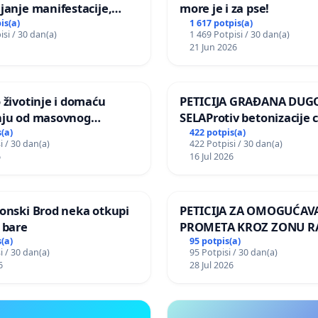
janje manifestacije,
more je i za pse!
nagrade ili drugog
is(a)
1 617 potpis(a)
isi / 30 dan(a)
1 469 Potpisi / 30 dan(a)
gađaja „Edin Avdić“ u
21 Jun 2026
 životinje i domaću
PETICIJA GRAĐANA DUG
nju od masovnog
SELAProtiv betonizacije 
ja zbog afričke svinjske
grada i za očuvanje post
(a)
422 potpis(a)
i / 30 dan(a)
422 Potpisi / 30 dan(a)
zelenih površina i odrasl
6
16 Jul 2026
pri donošenju izmjena
urbanističkog plana
onski Brod neka otkupi
PETICIJA ZA OMOGUĆAV
 bare
PROMETA KROZ ZONU 
ZA STANOVNIKE Mjesnog
(a)
95 potpis(a)
i / 30 dan(a)
95 Potpisi / 30 dan(a)
Kamensko i Lemić Brdo
6
28 Jul 2026