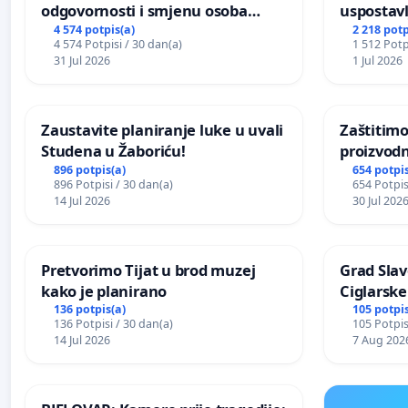
odgovornosti i smjenu osoba
uspostavl
odgovornih za incident u
godišnje 
4 574 potpis(a)
2 218 potp
4 574 Potpisi / 30 dan(a)
1 512 Potp
Zoološkom vrtu Grada Zagreba
javnog do
31 Jul 2026
1 Jul 2026
Sarajevu
Zaustavite planiranje luke u uvali
Zaštitimo
Studena u Žaboriću!
proizvod
uništavan
896 potpis(a)
654 potpis
896 Potpisi / 30 dan(a)
654 Potpis
kuge
14 Jul 2026
30 Jul 202
Pretvorimo Tijat u brod muzej
Grad Slav
kako je planirano
Ciglarske
136 potpis(a)
105 potpis
136 Potpisi / 30 dan(a)
105 Potpis
14 Jul 2026
7 Aug 202