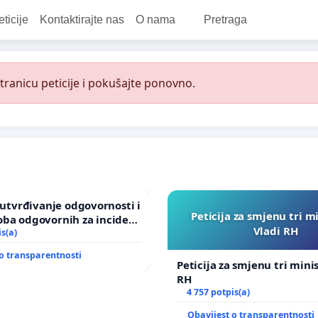
eticije
Kontaktirajte nas
O nama
Pretraga
ranicu peticije i pokušajte ponovno.
a utvrđivanje odgovornosti i
Peticija za smjenu tri m
oba odgovornih za incident
Vladi RH
om vrtu Grada Zagreba
is(a)
o transparentnosti
Peticija za smjenu tri mini
RH
4 757 potpis(a)
Obavijest o transparentnosti