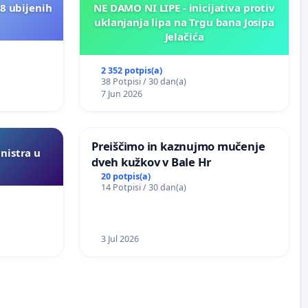
8 ubijenih
NE DAMO NI LIPE - inicijativa protiv
uklanjanja lipa na Trgu bana Josipa
Jelačića
2 352 potpis(a)
38 Potpisi / 30 dan(a)
7 Jun 2026
Preiščimo in kaznujmo mučenje
inistra u
dveh kužkov v Bale Hr
20 potpis(a)
14 Potpisi / 30 dan(a)
3 Jul 2026