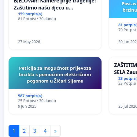
BJELOVAR: Kamere prije tragedije:
Postav
Zaštitimo našu djecu u
brzinu
Vukovarskoj!
159 potpis(a)
81 Potpisi / 30 dan(a)
81 potpis(
70 Potpisi
27 May 2026
30 Jun 202
ZAŠTITI
Peticija za mogućnost prijevoza
SELA Zau
bicikla s pomoćnim električnim
Sunčane 
23 potpis(
pogonom u Žičari Sljeme
23 Potpisi
području
587 potpis(a)
25 Potpisi / 30 dan(a)
9 Jun 2025
25 Jul 202
1
2
3
4
»