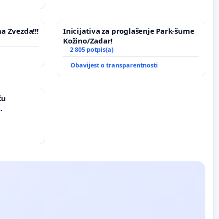
na Zvezda!!!
Inicijativa za proglašenje Park-šume
Kožino/Zadar!
2 805 potpis(a)
Obavijest o transparentnosti
ću
vinjske