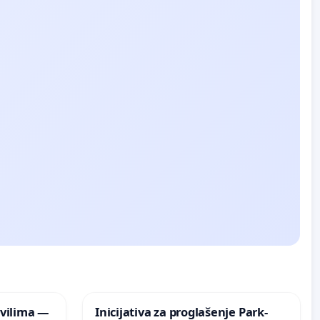
vilima —
Inicijativa za proglašenje Park-