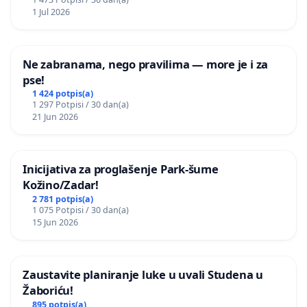
1 Jul 2026
Ne zabranama, nego pravilima — more je i za
pse!
1 424 potpis(a)
1 297 Potpisi / 30 dan(a)
21 Jun 2026
Inicijativa za proglašenje Park-šume
Kožino/Zadar!
2 781 potpis(a)
1 075 Potpisi / 30 dan(a)
15 Jun 2026
Zaustavite planiranje luke u uvali Studena u
Žaboriću!
895 potpis(a)