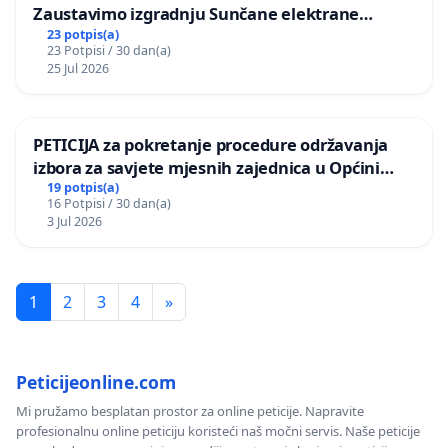
Zaustavimo izgradnju Sunčane elektrane
Vedrine na području Ugljana
23 potpis(a)
23 Potpisi / 30 dan(a)
25 Jul 2026
PETICIJA za pokretanje procedure održavanja
izbora za savjete mjesnih zajednica u Općini
Bugojno
19 potpis(a)
16 Potpisi / 30 dan(a)
3 Jul 2026
1
2
3
4
»
Peticijeonline.com
Mi pružamo besplatan prostor za online peticije. Napravite
profesionalnu online peticiju koristeći naš močni servis. Naše peticije