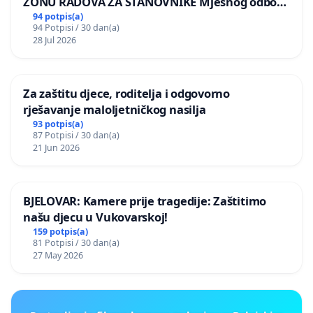
ZONU RADOVA ZA STANOVNIKE Mjesnog odbora
Kamensko i Lemić Brdo
94 potpis(a)
94 Potpisi / 30 dan(a)
28 Jul 2026
Za zaštitu djece, roditelja i odgovorno
rješavanje maloljetničkog nasilja
93 potpis(a)
87 Potpisi / 30 dan(a)
21 Jun 2026
BJELOVAR: Kamere prije tragedije: Zaštitimo
našu djecu u Vukovarskoj!
159 potpis(a)
81 Potpisi / 30 dan(a)
27 May 2026