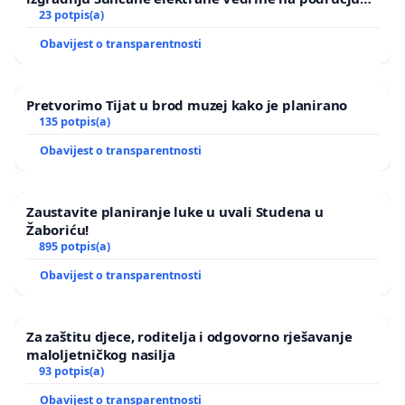
Ugljana
23 potpis(a)
Obavijest o transparentnosti
Pretvorimo Tijat u brod muzej kako je planirano
135 potpis(a)
Obavijest o transparentnosti
Zaustavite planiranje luke u uvali Studena u
Žaboriću!
895 potpis(a)
Obavijest o transparentnosti
Za zaštitu djece, roditelja i odgovorno rješavanje
maloljetničkog nasilja
93 potpis(a)
Obavijest o transparentnosti