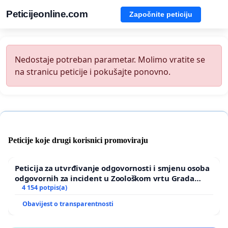
Peticijeonline.com
Započnite peticiju
Nedostaje potreban parametar. Molimo vratite se
na stranicu peticije i pokušajte ponovno.
Peticije koje drugi korisnici promoviraju
Peticija za utvrđivanje odgovornosti i smjenu osoba
odgovornih za incident u Zoološkom vrtu Grada
Zagreba
4 154 potpis(a)
Obavijest o transparentnosti