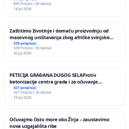
895 Potpisi / 30 dan(a)
14 Jul 2026
Zaštitimo životinje i domaću proizvodnju od
masovnog uništavanja zbog afričke svinjske
kuge
539 potpis(a)
539 Potpisi / 30 dan(a)
30 Jul 2026
PETICIJA GRAĐANA DUGOG SELAProtiv
betonizacije centra grada i za očuvanje
postojećih zelenih površina i odraslih stabala pri
421 potpis(a)
421 Potpisi / 30 dan(a)
donošenju izmjena urbanističkog plana
16 Jul 2026
Očuvajmo čisto more oko Žirja – zaustavimo
nova uzgajališta ribe