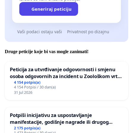
Generiraj peticiju
Vaši podaci ostaju vaši
Privatnost po dizajnu
Druge peticije koje bi vas mogle zanimati!
Peticija za utvrđivanje odgovornosti i smjenu
osoba odgovornih za incident u Zoološkom vrtu
Grada Zagreba
4 154 potpis(a)
4 154 Potpisi / 30 dan(a)
31 Jul 2026
Potpiši inicijativu za uspostavljanje
manifestacije, godišnje nagrade ili drugog
javnog događaja „Edin Avdić“ u Sarajevu
2 175 potpis(a)
1 473 Potpisi / 30 dan(a)