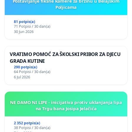
Postavljanje fiksne kamere za brzinu u Belajskim
Poljicama
81 potpis(a)
71 Potpisi / 30 dan(a)
30 Jun 2026
VRATIMO POMOĆ ZA ŠKOLSKI PRIBOR ZA DJECU
GRADA KUTINE
290 potpis(a)
64 Potpisi / 30 dan(a)
6 Jul 2026
NE DAMO NI LIPE - inicijativa protiv uklanjanja lipa
na Trgu bana Josipa Jelačića
2 352 potpis(a)
38 Potpisi / 30 dan(a)