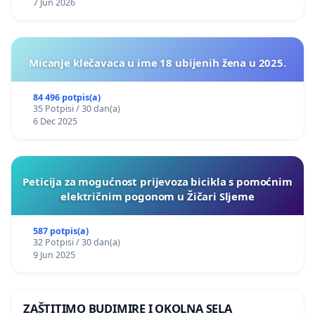
7 Jun 2026
Micanje klečavaca u ime 18 ubijenih žena u 2025.
84 496 potpis(a)
35 Potpisi / 30 dan(a)
6 Dec 2025
Peticija za mogućnost prijevoza bicikla s pomoćnim
električnim pogonom u Žičari Sljeme
587 potpis(a)
32 Potpisi / 30 dan(a)
9 Jun 2025
ZAŠTITIMO BUDIMIRE I OKOLNA SELA