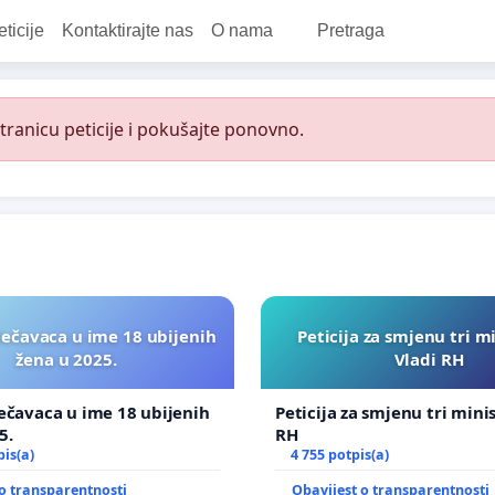
eticije
Kontaktirajte nas
O nama
Pretraga
ranicu peticije i pokušajte ponovno.
lečavaca u ime 18 ubijenih
Peticija za smjenu tri m
žena u 2025.
Vladi RH
ečavaca u ime 18 ubijenih
Peticija za smjenu tri mini
5.
RH
pis(a)
4 755 potpis(a)
o transparentnosti
Obavijest o transparentnosti