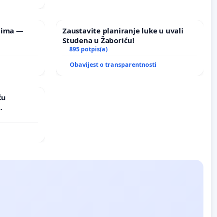
lima —
Zaustavite planiranje luke u uvali
Studena u Žaboriću!
895 potpis(a)
Obavijest o transparentnosti
ću
vinjske