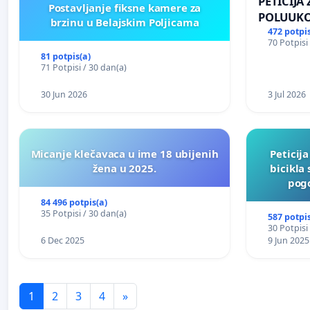
PETICIJA
Postavljanje fiksne kamere za
POLUUKO
brzinu u Belajskim Poljicama
NASELJU 
472 potpis
70 Potpisi
81 potpis(a)
71 Potpisi / 30 dan(a)
30 Jun 2026
3 Jul 2026
Micanje klečavaca u ime 18 ubijenih
Peticij
žena u 2025.
bicikla
pogo
84 496 potpis(a)
35 Potpisi / 30 dan(a)
587 potpis
30 Potpisi
6 Dec 2025
9 Jun 2025
1
2
3
4
»