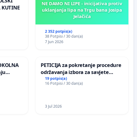
OLSKI
NE DAMO NI LIPE - inicijativa protiv
 KUTINE
uklanjanja lipa na Trgu bana Josipa
Jelačića
2 352 potpis(a)
38 Potpisi / 30 dan(a)
7 Jun 2026
 OKOLNA
PETICIJA za pokretanje procedure
nju
održavanja izbora za savjete
ine na
mjesnih zajednica u Općini
19 potpis(a)
16 Potpisi / 30 dan(a)
Bugojno
3 Jul 2026