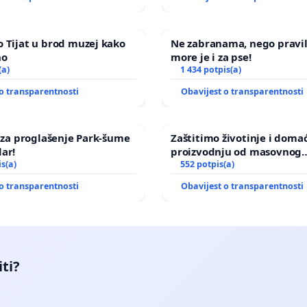
 Tijat u brod muzej kako
Ne zabranama, nego pravi
no
more je i za pse!
(a)
1 434 potpis(a)
o transparentnosti
Obavijest o transparentnosti
a za proglašenje Park-šume
Zaštitimo životinje i doma
ar!
proizvodnju od masovnog
is(a)
uništavanja zbog afričke s
552 potpis(a)
kuge
o transparentnosti
Obavijest o transparentnosti
iti?