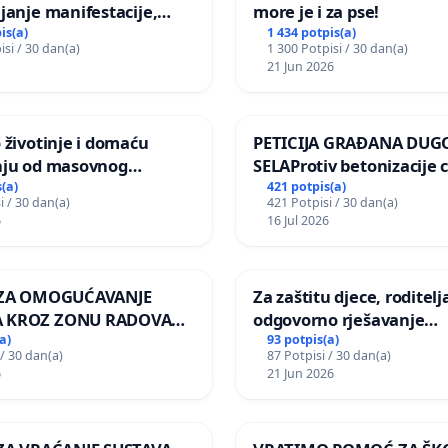
janje manifestacije,
more je i za pse!
nagrade ili drugog
is(a)
1 434 potpis(a)
isi / 30 dan(a)
1 300 Potpisi / 30 dan(a)
gađaja „Edin Avdić“ u
21 Jun 2026
 životinje i domaću
PETICIJA GRAĐANA DUG
nju od masovnog
SELAProtiv betonizacije 
ja zbog afričke svinjske
grada i za očuvanje post
(a)
421 potpis(a)
i / 30 dan(a)
421 Potpisi / 30 dan(a)
zelenih površina i odrasl
6
16 Jul 2026
pri donošenju izmjena
urbanističkog plana
A ZA OMOGUĆAVANJE
Za zaštitu djece, roditelja
 KROZ ZONU RADOVA
odgovorno rješavanje
VNIKE Mjesnog odbora
maloljetničkog nasilja
a)
93 potpis(a)
 / 30 dan(a)
87 Potpisi / 30 dan(a)
 i Lemić Brdo
6
21 Jun 2026