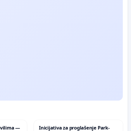
vilima —
Inicijativa za proglašenje Park-