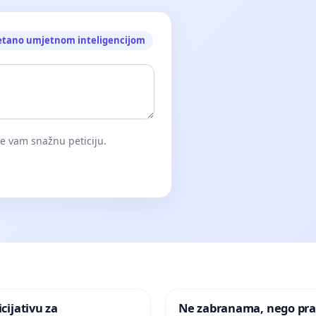
etano umjetnom inteligencijom
će vam snažnu peticiju.
icijativu za
Ne zabranama, nego pra