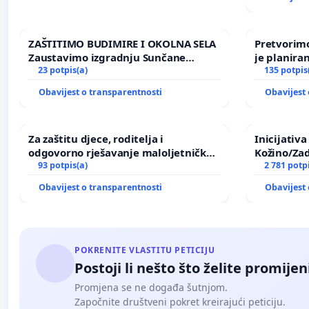
ZAŠTITIMO BUDIMIRE I OKOLNA SELA
Pretvorimo
Zaustavimo izgradnju Sunčane
je planira
elektrane Vedrine na području
23 potpis(a)
135 potpis
Ugljana
Obavijest o transparentnosti
Obavijest 
Za zaštitu djece, roditelja i
Inicijativ
odgovorno rješavanje maloljetničkog
Kožino/Zad
nasilja
93 potpis(a)
2 781 potp
Obavijest o transparentnosti
Obavijest 
POKRENITE VLASTITU PETICIJU
Postoji li nešto što želite promijen
Promjena se ne događa šutnjom.
Započnite društveni pokret kreirajući peticiju.