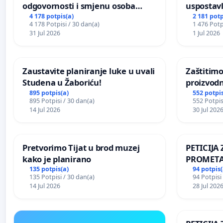
odgovornosti i smjenu osoba
uspostavl
odgovornih za incident u
godišnje 
4 178 potpis(a)
2 181 potp
4 178 Potpisi / 30 dan(a)
1 476 Potp
Zoološkom vrtu Grada Zagreba
javnog do
31 Jul 2026
1 Jul 2026
Sarajevu
Zaustavite planiranje luke u uvali
Zaštitimo
Studena u Žaboriću!
proizvod
uništavan
895 potpis(a)
552 potpis
895 Potpisi / 30 dan(a)
552 Potpis
kuge
14 Jul 2026
30 Jul 202
Pretvorimo Tijat u brod muzej
PETICIJ
kako je planirano
PROMETA
ZA STANO
135 potpis(a)
94 potpis(
135 Potpisi / 30 dan(a)
94 Potpisi
Kamensko
14 Jul 2026
28 Jul 202