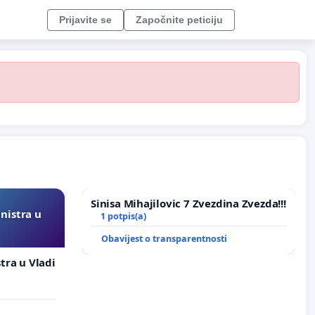
Prijavite se
Započnite peticiju
Sinisa Mihajilovic 7 Zvezdina Zvezda!!!
inistra u
1 potpis(a)
Obavijest o transparentnosti
stra u Vladi