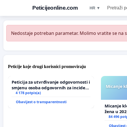
Peticijeonline.com
Pretraži p
HR ▼
Nedostaje potreban parametar. Molimo vratite se na st
Peticije koje drugi korisnici promoviraju
Peticija za utvrđivanje odgovornosti i
Micanje k
smjenu osoba odgovornih za incident
u Zoološkom vrtu Grada Zagreba
4 178 potpis(a)
Obavijest o transparentnosti
Micanje kl
žena u 202
84 496 pot
Obavijest 