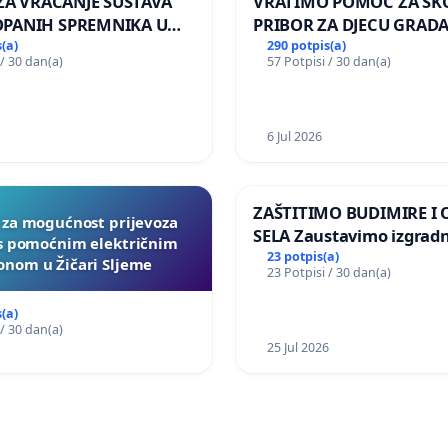
 ZA VRAĆANJE SUSTAVA
VRATIMO POMOĆ ZA ŠK
PANIH SPREMNIKA U
PRIBOR ZA DJECU GRADA
KOLANJSKI GAJAC
(a)
290 potpis(a)
 / 30 dan(a)
57 Potpisi / 30 dan(a)
6 Jul 2026
ZAŠTITIMO BUDIMIRE I
a za mogućnost prijevoza
SELA Zaustavimo izgrad
 s pomoćnim električnim
Sunčane elektrane Vedr
23 potpis(a)
nom u Žičari Sljeme
23 Potpisi / 30 dan(a)
području Ugljana
(a)
 / 30 dan(a)
25 Jul 2026