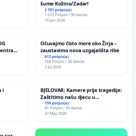
šume Kožino/Zadar!
2 781 potpis(a)
1 072 Potpisi / 30 dan(a)
15 Jun 2026
OG
Očuvajmo čisto more oko Žirja –
centra
zaustavimo nova uzgajališta ribe
ojećih
612 potpis(a)
358 Potpisi / 30 dan(a)
ih stabala
2 Jul 2026
 i
BJELOVAR: Kamere prije tragedije:
Zaštitimo našu djecu u
Vukovarskoj!
159 potpis(a)
81 Potpisi / 30 dan(a)
27 May 2026