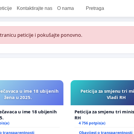
eticije
Kontaktirajte nas
O nama
Pretraga
ranicu peticije i pokušajte ponovno.
lečavaca u ime 18 ubijenih
Peticija za smjenu tri m
žena u 2025.
Vladi RH
ečavaca u ime 18 ubijenih
Peticija za smjenu tri mini
5.
RH
pis(a)
4 756 potpis(a)
o transparentnosti
Obavijest o transparentnosti