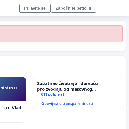
Prijavite se
Započnite peticiju
Zaštitimo životinje i domaću
inistra u
proizvodnju od masovnog
uništavanja zbog afričke svinjske
611 potpis(a)
kuge
Obavijest o transparentnosti
stra u Vladi