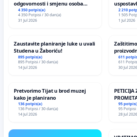
odgovornosti i smjenu osoba
uspostavl
odgovornih za incident u
godišnje 
4 350 potpis(a)
2 210 potp
4 350 Potpisi / 30 dan(a)
1 505 Potp
Zoološkom vrtu Grada Zagreba
javnog do
31 Jul 2026
1 Jul 2026
Sarajevu
Zaustavite planiranje luke u uvali
Zaštitimo
Studena u Žaboriću!
proizvod
uništavan
895 potpis(a)
611 potpis
895 Potpisi / 30 dan(a)
611 Potpis
kuge
14 Jul 2026
30 Jul 202
Pretvorimo Tijat u brod muzej
PETICIJ
kako je planirano
PROMETA
ZA STANO
136 potpis(a)
95 potpis(
136 Potpisi / 30 dan(a)
95 Potpisi
Kamensko
14 Jul 2026
28 Jul 202