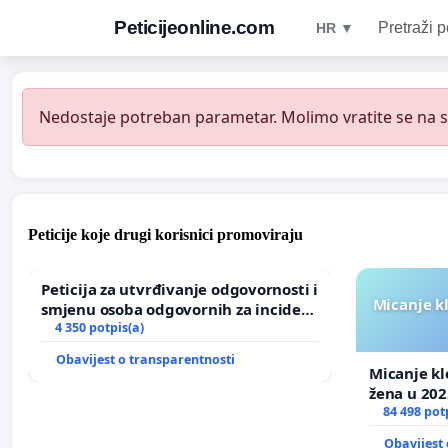
Peticijeonline.com
Pretraži p
HR ▼
Nedostaje potreban parametar. Molimo vratite se na st
Peticije koje drugi korisnici promoviraju
Peticija za utvrđivanje odgovornosti i
Micanje k
smjenu osoba odgovornih za incident
u Zoološkom vrtu Grada Zagreba
4 350 potpis(a)
Obavijest o transparentnosti
Micanje kl
žena u 202
84 498 pot
Obavijest 