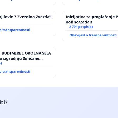
jilovic 7 Zvezdina Zvezda!!!
Inicijativa za proglašenje
Kožino/Zadar!
2 794 potpis(a)
o transparentnosti
Obavijest o transparentnosti
 BUDIMIRE I OKOLNA SELA
o izgradnju Sunčane
Vedrine na području
a)
o transparentnosti
iti?