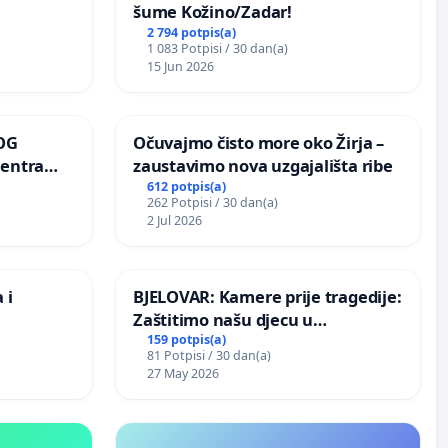
šume Kožino/Zadar!
2 794 potpis(a)
1 083 Potpisi / 30 dan(a)
15 Jun 2026
OG
Očuvajmo čisto more oko Žirja –
centra
zaustavimo nova uzgajališta ribe
ojećih
612 potpis(a)
262 Potpisi / 30 dan(a)
ih stabala
2 Jul 2026
 i
BJELOVAR: Kamere prije tragedije:
Zaštitimo našu djecu u
Vukovarskoj!
159 potpis(a)
81 Potpisi / 30 dan(a)
27 May 2026