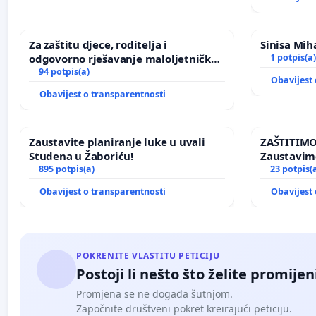
Za zaštitu djece, roditelja i
Sinisa Miha
odgovorno rješavanje maloljetničkog
1 potpis(a)
nasilja
94 potpis(a)
Obavijest 
Obavijest o transparentnosti
Zaustavite planiranje luke u uvali
ZAŠTITIMO
Studena u Žaboriću!
Zaustavim
895 potpis(a)
elektrane 
23 potpis(
Ugljana
Obavijest o transparentnosti
Obavijest 
POKRENITE VLASTITU PETICIJU
Postoji li nešto što želite promijen
Promjena se ne događa šutnjom.
Započnite društveni pokret kreirajući peticiju.