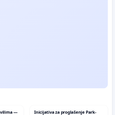
vilima —
Inicijativa za proglašenje Park-