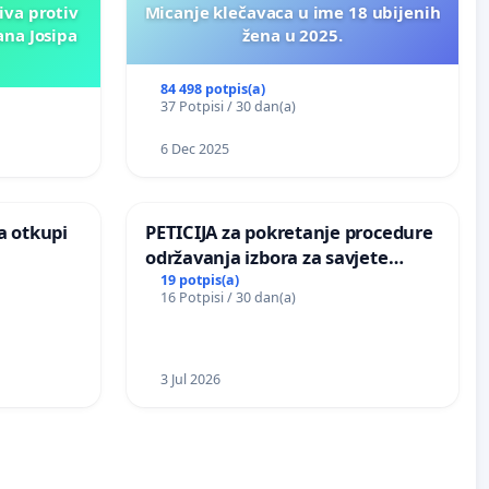
iva protiv
Micanje klečavaca u ime 18 ubijenih
ana Josipa
žena u 2025.
84 498 potpis(a)
37 Potpisi / 30 dan(a)
6 Dec 2025
a otkupi
PETICIJA za pokretanje procedure
održavanja izbora za savjete
mjesnih zajednica u Općini
19 potpis(a)
16 Potpisi / 30 dan(a)
Bugojno
3 Jul 2026