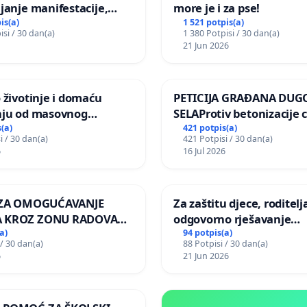
janje manifestacije,
more je i za pse!
nagrade ili drugog
is(a)
1 521 potpis(a)
isi / 30 dan(a)
1 380 Potpisi / 30 dan(a)
gađaja „Edin Avdić“ u
21 Jun 2026
 životinje i domaću
PETICIJA GRAĐANA DUG
nju od masovnog
SELAProtiv betonizacije 
ja zbog afričke svinjske
grada i za očuvanje post
(a)
421 potpis(a)
i / 30 dan(a)
421 Potpisi / 30 dan(a)
zelenih površina i odrasl
6
16 Jul 2026
pri donošenju izmjena
urbanističkog plana
A ZA OMOGUĆAVANJE
Za zaštitu djece, roditelja
 KROZ ZONU RADOVA
odgovorno rješavanje
VNIKE Mjesnog odbora
maloljetničkog nasilja
a)
94 potpis(a)
 / 30 dan(a)
88 Potpisi / 30 dan(a)
 i Lemić Brdo
6
21 Jun 2026