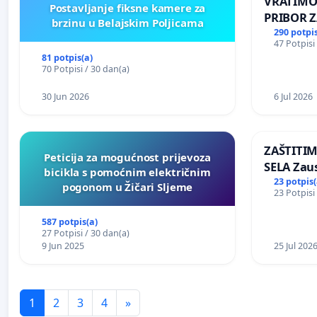
VRATIMO
Postavljanje fiksne kamere za
PRIBOR Z
brzinu u Belajskim Poljicama
290 potpis
47 Potpisi
81 potpis(a)
70 Potpisi / 30 dan(a)
30 Jun 2026
6 Jul 2026
ZAŠTITI
Peticija za mogućnost prijevoza
SELA Zau
bicikla s pomoćnim električnim
Sunčane 
23 potpis(
pogonom u Žičari Sljeme
23 Potpisi
području
587 potpis(a)
27 Potpisi / 30 dan(a)
9 Jun 2025
25 Jul 202
1
2
3
4
»