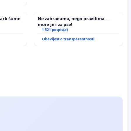
 Park-šume
Ne zabranama, nego pravilima —
more je i za pse!
1 521 potpis(a)
Obavijest o transparentnosti