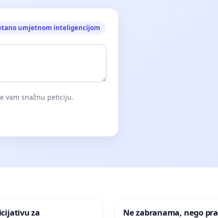
etano umjetnom inteligencijom
će vam snažnu peticiju.
icijativu za
Ne zabranama, nego pra