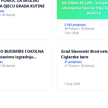
 POMOĆ ZA ŠKOLSKI
NE DAMO NI LIPE - inicijat
A DJECU GRADA KUTINE
uklanjanja lipa na Trgu b
(a)
Jelačića
 / 30 dan(a)
2 352 potpis(a)
38 Potpisi / 30 dan(a)
7 Jun 2026
MO BUDIMIRE I OKOLNA
Grad Slavonski Brod nek
stavimo izgradnju
Ciglarske bare
elektrane Vedrine na
a)
21 potpis(a)
 / 30 dan(a)
21 Potpisi / 30 dan(a)
 Ugljana
6
7 Aug 2026