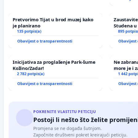
Pretvorimo Tijat u brod muzej kako
Zaustavite
je planirano
Studena u 
135 potpis(a)
895 potpis
Obavijest o transparentnosti
Obavijest 
Inicijativa za proglašenje Park-šume
Ne zabran
Kožino/Zadar!
more je i z
2 782 potpis(a)
1 442 potp
Obavijest o transparentnosti
Obavijest 
POKRENITE VLASTITU PETICIJU
Postoji li nešto što želite promijen
Promjena se ne događa šutnjom.
Započnite društveni pokret kreirajući peticiju.