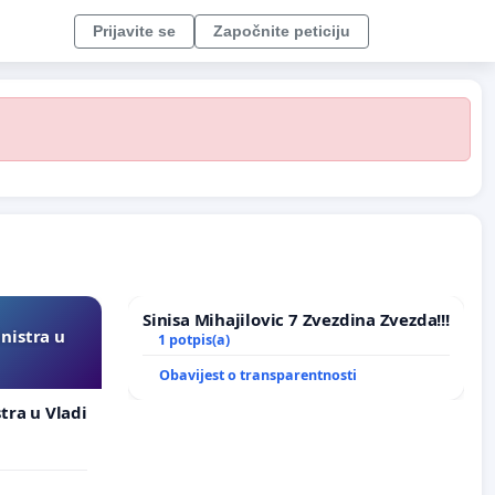
Prijavite se
Započnite peticiju
Sinisa Mihajilovic 7 Zvezdina Zvezda!!!
inistra u
1 potpis(a)
Obavijest o transparentnosti
stra u Vladi