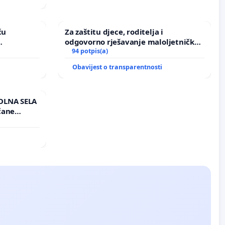
ću
Za zaštitu djece, roditelja i
odgovorno rješavanje maloljetničkog
vinjske
nasilja
94 potpis(a)
Obavijest o transparentnosti
OLNA SELA
čane
učju