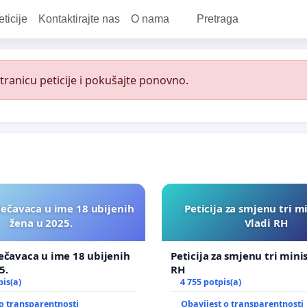
eticije
Kontaktirajte nas
O nama
Pretraga
ranicu peticije i pokušajte ponovno.
lečavaca u ime 18 ubijenih
Peticija za smjenu tri m
žena u 2025.
Vladi RH
ečavaca u ime 18 ubijenih
Peticija za smjenu tri mini
5.
RH
pis(a)
4 755 potpis(a)
o transparentnosti
Obavijest o transparentnosti