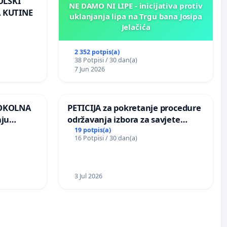
OLSKI
NE DAMO NI LIPE - inicijativa protiv
 KUTINE
uklanjanja lipa na Trgu bana Josipa
Jelačića
2 352 potpis(a)
38 Potpisi / 30 dan(a)
7 Jun 2026
 OKOLNA
PETICIJA za pokretanje procedure
nju
održavanja izbora za savjete
ine na
mjesnih zajednica u Općini
19 potpis(a)
16 Potpisi / 30 dan(a)
Bugojno
3 Jul 2026