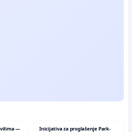
vilima —
Inicijativa za proglašenje Park-