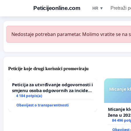
Peticijeonline.com
Pretraži p
HR ▼
Nedostaje potreban parametar. Molimo vratite se na st
Peticije koje drugi korisnici promoviraju
Peticija za utvrđivanje odgovornosti i
Micanje k
smjenu osoba odgovornih za incident
u Zoološkom vrtu Grada Zagreba
4 184 potpis(a)
Obavijest o transparentnosti
Micanje kl
žena u 202
84 496 pot
Obavijest 