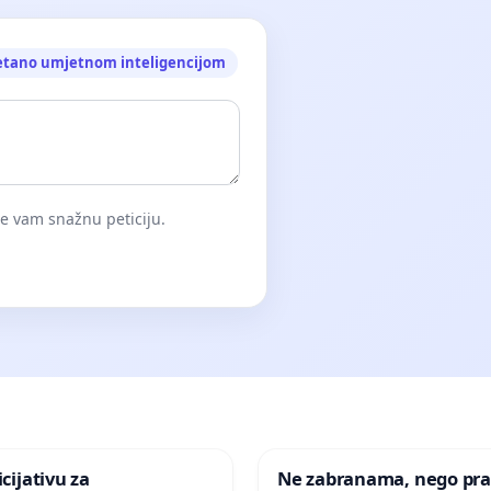
etano umjetnom inteligencijom
će vam snažnu peticiju.
icijativu za
Ne zabranama, nego pra