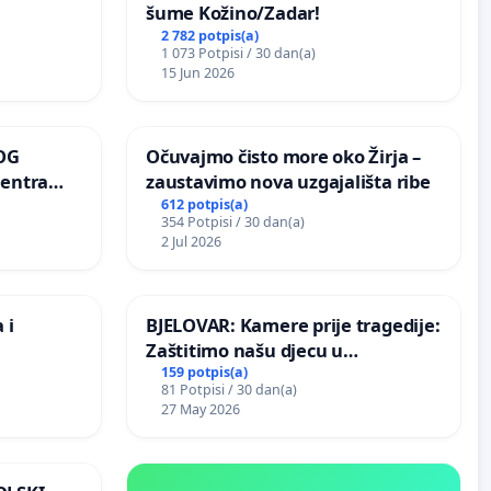
šume Kožino/Zadar!
2 782 potpis(a)
1 073 Potpisi / 30 dan(a)
15 Jun 2026
OG
Očuvajmo čisto more oko Žirja –
centra
zaustavimo nova uzgajališta ribe
ojećih
612 potpis(a)
354 Potpisi / 30 dan(a)
ih stabala
2 Jul 2026
 i
BJELOVAR: Kamere prije tragedije:
Zaštitimo našu djecu u
Vukovarskoj!
159 potpis(a)
81 Potpisi / 30 dan(a)
27 May 2026