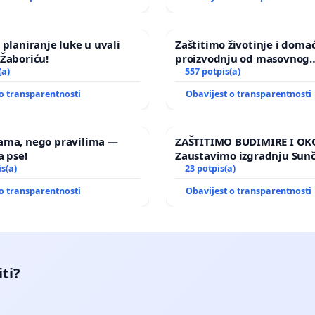
 planiranje luke u uvali
Zaštitimo životinje i doma
Žaboriću!
proizvodnju od masovnog
(a)
uništavanja zbog afričke s
557 potpis(a)
kuge
o transparentnosti
Obavijest o transparentnosti
ama, nego pravilima —
ZAŠTITIMO BUDIMIRE I OK
a pse!
Zaustavimo izgradnju Sun
is(a)
elektrane Vedrine na podr
23 potpis(a)
Ugljana
o transparentnosti
Obavijest o transparentnosti
iti?