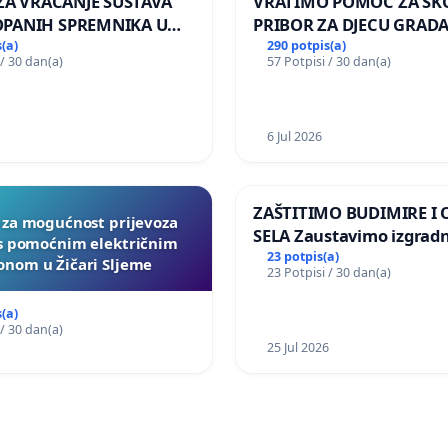
 ZA VRAĆANJE SUSTAVA
VRATIMO POMOĆ ZA ŠK
PANIH SPREMNIKA U
PRIBOR ZA DJECU GRADA
KOLANJSKI GAJAC
(a)
290 potpis(a)
 / 30 dan(a)
57 Potpisi / 30 dan(a)
6 Jul 2026
ZAŠTITIMO BUDIMIRE I
a za mogućnost prijevoza
SELA Zaustavimo izgrad
 s pomoćnim električnim
Sunčane elektrane Vedr
23 potpis(a)
nom u Žičari Sljeme
23 Potpisi / 30 dan(a)
području Ugljana
(a)
 / 30 dan(a)
25 Jul 2026