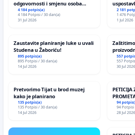
odgovornosti i smjenu osoba
uspostavl
odgovornih za incident u
godišnje 
4 184 potpis(a)
2 181 potp
4 184 Potpisi / 30 dan(a)
1 476 Potp
Zoološkom vrtu Grada Zagreba
javnog do
31 Jul 2026
1 Jul 2026
Sarajevu
Zaustavite planiranje luke u uvali
Zaštitimo
Studena u Žaboriću!
proizvod
uništavan
895 potpis(a)
557 potpis
895 Potpisi / 30 dan(a)
557 Potpis
kuge
14 Jul 2026
30 Jul 202
Pretvorimo Tijat u brod muzej
PETICIJ
kako je planirano
PROMETA
ZA STANO
135 potpis(a)
94 potpis(
135 Potpisi / 30 dan(a)
94 Potpisi
Kamensko
14 Jul 2026
28 Jul 202