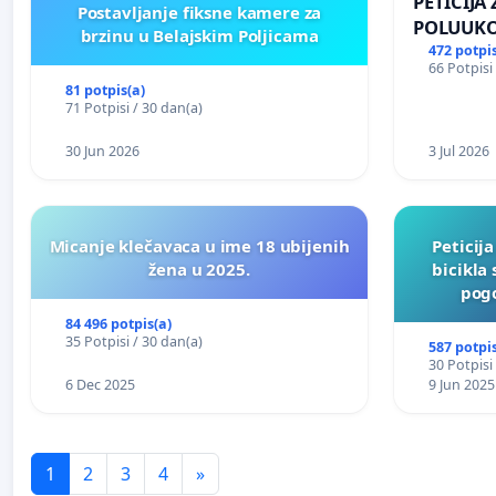
PETICIJA
Postavljanje fiksne kamere za
POLUUKO
brzinu u Belajskim Poljicama
NASELJU 
472 potpis
66 Potpisi
81 potpis(a)
71 Potpisi / 30 dan(a)
30 Jun 2026
3 Jul 2026
Micanje klečavaca u ime 18 ubijenih
Peticij
žena u 2025.
bicikla
pogo
84 496 potpis(a)
35 Potpisi / 30 dan(a)
587 potpis
30 Potpisi
6 Dec 2025
9 Jun 2025
1
2
3
4
»