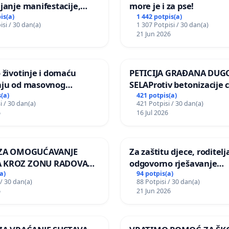
janje manifestacije,
more je i za pse!
nagrade ili drugog
is(a)
1 442 potpis(a)
isi / 30 dan(a)
1 307 Potpisi / 30 dan(a)
gađaja „Edin Avdić“ u
21 Jun 2026
 životinje i domaću
PETICIJA GRAĐANA DUG
nju od masovnog
SELAProtiv betonizacije 
ja zbog afričke svinjske
grada i za očuvanje post
(a)
421 potpis(a)
i / 30 dan(a)
421 Potpisi / 30 dan(a)
zelenih površina i odrasl
6
16 Jul 2026
pri donošenju izmjena
urbanističkog plana
A ZA OMOGUĆAVANJE
Za zaštitu djece, roditelja
 KROZ ZONU RADOVA
odgovorno rješavanje
VNIKE Mjesnog odbora
maloljetničkog nasilja
a)
94 potpis(a)
 / 30 dan(a)
88 Potpisi / 30 dan(a)
 i Lemić Brdo
6
21 Jun 2026