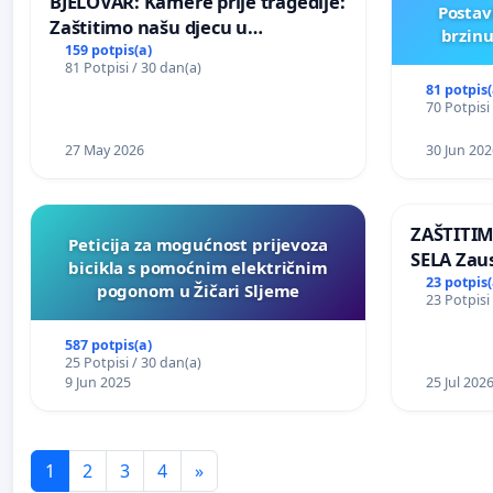
BJELOVAR: Kamere prije tragedije:
Postav
Zaštitimo našu djecu u
brzinu
Vukovarskoj!
159 potpis(a)
81 Potpisi / 30 dan(a)
81 potpis(
70 Potpisi
27 May 2026
30 Jun 202
ZAŠTITI
Peticija za mogućnost prijevoza
SELA Zau
bicikla s pomoćnim električnim
Sunčane 
23 potpis(
pogonom u Žičari Sljeme
23 Potpisi
području
587 potpis(a)
25 Potpisi / 30 dan(a)
9 Jun 2025
25 Jul 202
1
2
3
4
»