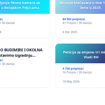
ljanje fiksne kamere za
Micanje klečavaca u ime 1
 u Belajskim Poljicama
žena u 2025.
a)
84 502 potpis(a)
 / 30 dan(a)
41 Potpisi / 30 dan(a)
6
6 Dec 2025
MO BUDIMIRE I OKOLNA
Peticija za smjenu tri m
stavimo izgradnju
Vladi RH
elektrane Vedrine na
a)
 / 30 dan(a)
 Ugljana
4 756 potpis(a)
16 Potpisi / 30 dan(a)
6
18 May 2026