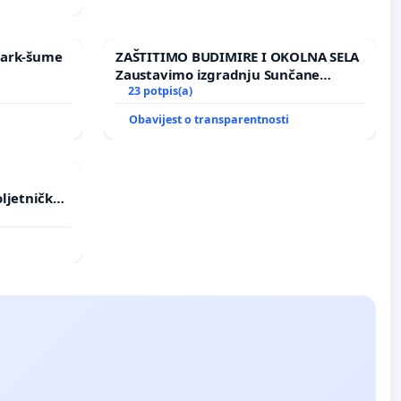
 Park-šume
ZAŠTITIMO BUDIMIRE I OKOLNA SELA
Zaustavimo izgradnju Sunčane
elektrane Vedrine na području
23 potpis(a)
Ugljana
Obavijest o transparentnosti
ljetničkog