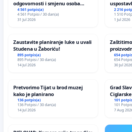
odgovornosti i smjenu osoba
uspostavl
odgovornih za incident u
godišnje 
4 561 potpis(a)
2 216 potp
4 561 Potpisi / 30 dan(a)
1 510 Potp
Zoološkom vrtu Grada Zagreba
javnog do
31 Jul 2026
1 Jul 2026
Sarajevu
Zaustavite planiranje luke u uvali
Zaštitimo
Studena u Žaboriću!
proizvod
uništavan
895 potpis(a)
654 potpis
895 Potpisi / 30 dan(a)
654 Potpis
kuge
14 Jul 2026
30 Jul 202
Pretvorimo Tijat u brod muzej
Grad Slav
kako je planirano
Ciglarske
136 potpis(a)
101 potpis
136 Potpisi / 30 dan(a)
101 Potpis
14 Jul 2026
7 Aug 202