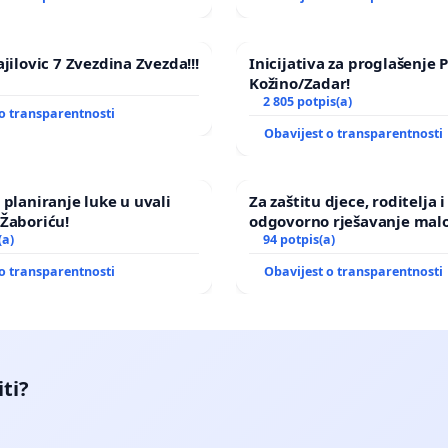
jilovic 7 Zvezdina Zvezda!!!
Inicijativa za proglašenje
Kožino/Zadar!
2 805 potpis(a)
o transparentnosti
Obavijest o transparentnosti
 planiranje luke u uvali
Za zaštitu djece, roditelja i
Žaboriću!
odgovorno rješavanje malo
(a)
nasilja
94 potpis(a)
o transparentnosti
Obavijest o transparentnosti
iti?