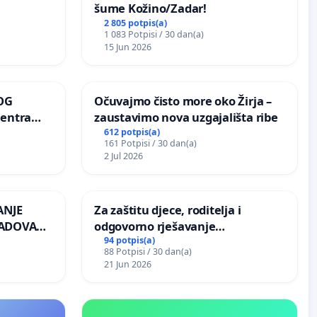
šume Kožino/Zadar!
2 805 potpis(a)
1 083 Potpisi / 30 dan(a)
15 Jun 2026
OG
Očuvajmo čisto more oko Žirja –
centra
zaustavimo nova uzgajališta ribe
ojećih
612 potpis(a)
161 Potpisi / 30 dan(a)
ih stabala
2 Jul 2026
ANJE
Za zaštitu djece, roditelja i
RADOVA
odgovorno rješavanje
 odbora
maloljetničkog nasilja
94 potpis(a)
88 Potpisi / 30 dan(a)
21 Jun 2026