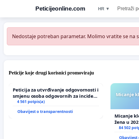
Peticijeonline.com
Pretraži p
HR ▼
Nedostaje potreban parametar. Molimo vratite se na st
Peticije koje drugi korisnici promoviraju
Peticija za utvrđivanje odgovornosti i
Micanje k
smjenu osoba odgovornih za incident
u Zoološkom vrtu Grada Zagreba
4 561 potpis(a)
Obavijest o transparentnosti
Micanje kl
žena u 202
84 502 pot
Obavijest 