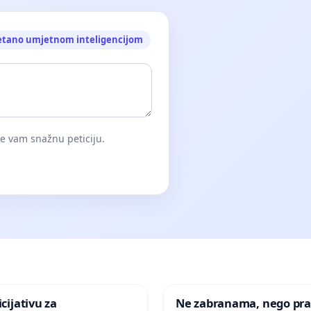
etano umjetnom inteligencijom
će vam snažnu peticiju.
icijativu za
Ne zabranama, nego pra