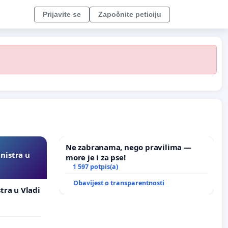
Prijavite se
Započnite peticiju
Ne zabranama, nego pravilima —
inistra u
more je i za pse!
1 597 potpis(a)
Obavijest o transparentnosti
stra u Vladi