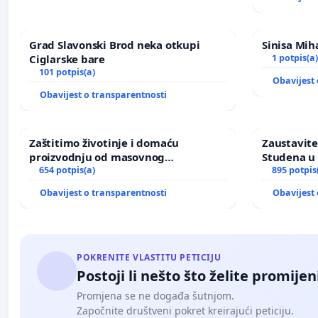
Grad Slavonski Brod neka otkupi
Sinisa Miha
Ciglarske bare
1 potpis(a)
101 potpis(a)
Obavijest 
Obavijest o transparentnosti
Zaštitimo životinje i domaću
Zaustavite
proizvodnju od masovnog
Studena u 
uništavanja zbog afričke svinjske
654 potpis(a)
895 potpis
kuge
Obavijest o transparentnosti
Obavijest 
POKRENITE VLASTITU PETICIJU
Postoji li nešto što želite promijen
Promjena se ne događa šutnjom.
Započnite društveni pokret kreirajući peticiju.