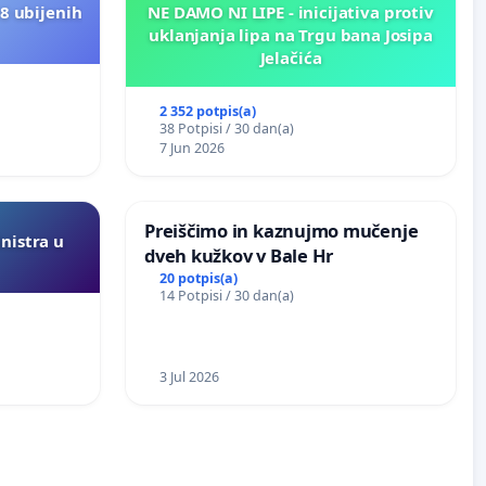
8 ubijenih
NE DAMO NI LIPE - inicijativa protiv
uklanjanja lipa na Trgu bana Josipa
Jelačića
2 352 potpis(a)
38 Potpisi / 30 dan(a)
7 Jun 2026
Preiščimo in kaznujmo mučenje
inistra u
dveh kužkov v Bale Hr
20 potpis(a)
14 Potpisi / 30 dan(a)
3 Jul 2026