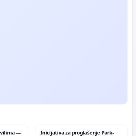
vilima —
Inicijativa za proglašenje Park-