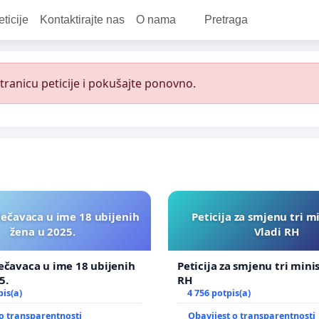
eticije
Kontaktirajte nas
O nama
Pretraga
ranicu peticije i pokušajte ponovno.
lečavaca u ime 18 ubijenih
Peticija za smjenu tri m
žena u 2025.
Vladi RH
ečavaca u ime 18 ubijenih
Peticija za smjenu tri mini
5.
RH
pis(a)
4 756 potpis(a)
o transparentnosti
Obavijest o transparentnosti