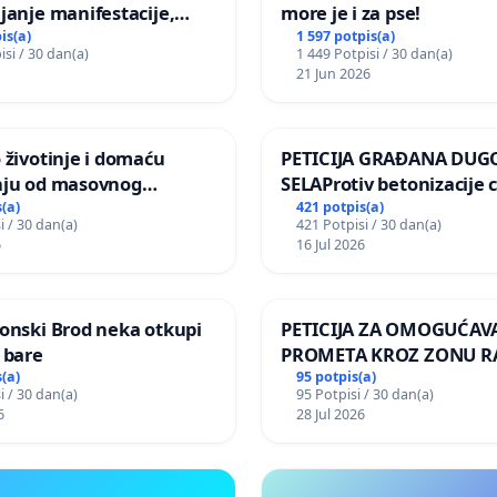
janje manifestacije,
more je i za pse!
nagrade ili drugog
is(a)
1 597 potpis(a)
isi / 30 dan(a)
1 449 Potpisi / 30 dan(a)
gađaja „Edin Avdić“ u
21 Jun 2026
 životinje i domaću
PETICIJA GRAĐANA DUG
nju od masovnog
SELAProtiv betonizacije 
ja zbog afričke svinjske
grada i za očuvanje post
(a)
421 potpis(a)
i / 30 dan(a)
421 Potpisi / 30 dan(a)
zelenih površina i odrasl
6
16 Jul 2026
pri donošenju izmjena
urbanističkog plana
onski Brod neka otkupi
PETICIJA ZA OMOGUĆAV
 bare
PROMETA KROZ ZONU 
ZA STANOVNIKE Mjesnog
(a)
95 potpis(a)
i / 30 dan(a)
95 Potpisi / 30 dan(a)
Kamensko i Lemić Brdo
6
28 Jul 2026