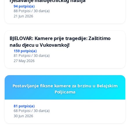
rješavanje maloljetničkog nasilja
94 potpis(a)
88 Potpisi / 30 dan(a)
21 Jun 2026
BJELOVAR: Kamere prije tragedije: Zaštitimo
našu djecu u Vukovarskoj!
159 potpis(a)
81 Potpisi / 30 dan(a)
27 May 2026
Postavljanje fiksne kamere za brzinu u Belajskim
Poljicama
81 potpis(a)
68 Potpisi / 30 dan(a)
30 Jun 2026