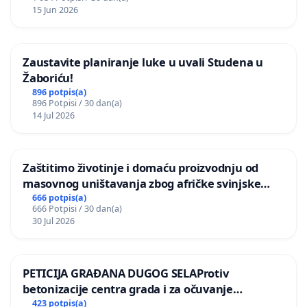
15 Jun 2026
Zaustavite planiranje luke u uvali Studena u
Žaboriću!
896 potpis(a)
896 Potpisi / 30 dan(a)
14 Jul 2026
Zaštitimo životinje i domaću proizvodnju od
masovnog uništavanja zbog afričke svinjske
kuge
666 potpis(a)
666 Potpisi / 30 dan(a)
30 Jul 2026
PETICIJA GRAĐANA DUGOG SELAProtiv
betonizacije centra grada i za očuvanje
postojećih zelenih površina i odraslih stabala pri
423 potpis(a)