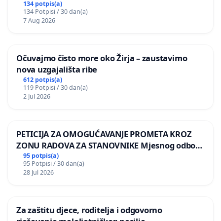
134 potpis(a)
134 Potpisi / 30 dan(a)
7 Aug 2026
Očuvajmo čisto more oko Žirja – zaustavimo
nova uzgajališta ribe
612 potpis(a)
119 Potpisi / 30 dan(a)
2 Jul 2026
PETICIJA ZA OMOGUĆAVANJE PROMETA KROZ
ZONU RADOVA ZA STANOVNIKE Mjesnog odbora
Kamensko i Lemić Brdo
95 potpis(a)
95 Potpisi / 30 dan(a)
28 Jul 2026
Za zaštitu djece, roditelja i odgovorno