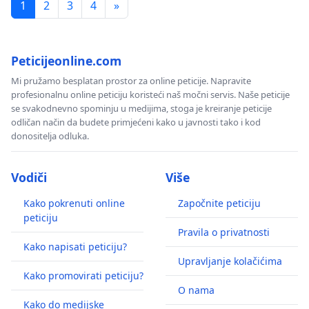
1
2
3
4
»
Peticijeonline.com
Mi pružamo besplatan prostor za online peticije. Napravite
profesionalnu online peticiju koristeći naš močni servis. Naše peticije
se svakodnevno spominju u medijima, stoga je kreiranje peticije
odličan način da budete primjećeni kako u javnosti tako i kod
donositelja odluka.
Vodiči
Više
Kako pokrenuti online
Započnite peticiju
peticiju
Pravila o privatnosti
Kako napisati peticiju?
Upravljanje kolačićima
Kako promovirati peticiju?
O nama
Kako do medijske