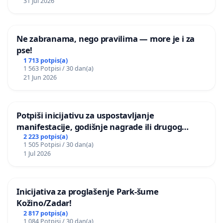
31 Jul 2026
Ne zabranama, nego pravilima — more je i za
pse!
1 713 potpis(a)
1 563 Potpisi / 30 dan(a)
21 Jun 2026
Potpiši inicijativu za uspostavljanje
manifestacije, godišnje nagrade ili drugog
javnog događaja „Edin Avdić“ u Sarajevu
2 223 potpis(a)
1 505 Potpisi / 30 dan(a)
1 Jul 2026
Inicijativa za proglašenje Park-šume
Kožino/Zadar!
2 817 potpis(a)
1 084 Potpisi / 30 dan(a)