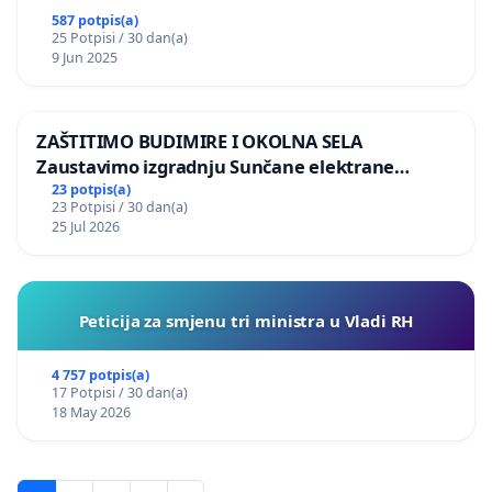
587 potpis(a)
25 Potpisi / 30 dan(a)
9 Jun 2025
ZAŠTITIMO BUDIMIRE I OKOLNA SELA
Zaustavimo izgradnju Sunčane elektrane
Vedrine na području Ugljana
23 potpis(a)
23 Potpisi / 30 dan(a)
25 Jul 2026
Peticija za smjenu tri ministra u Vladi RH
4 757 potpis(a)
17 Potpisi / 30 dan(a)
18 May 2026