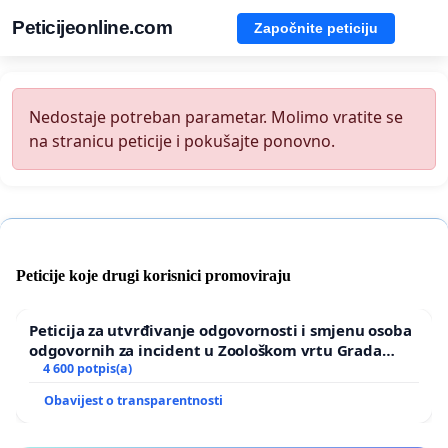
Peticijeonline.com
Započnite peticiju
Nedostaje potreban parametar. Molimo vratite se
na stranicu peticije i pokušajte ponovno.
Peticije koje drugi korisnici promoviraju
Peticija za utvrđivanje odgovornosti i smjenu osoba
odgovornih za incident u Zoološkom vrtu Grada
Zagreba
4 600 potpis(a)
Obavijest o transparentnosti