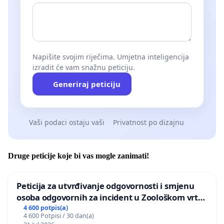
Napišite svojim riječima. Umjetna inteligencija
izradit će vam snažnu peticiju.
Generiraj peticiju
Vaši podaci ostaju vaši
Privatnost po dizajnu
Druge peticije koje bi vas mogle zanimati!
Peticija za utvrđivanje odgovornosti i smjenu
osoba odgovornih za incident u Zoološkom vrtu
Grada Zagreba
4 600 potpis(a)
4 600 Potpisi / 30 dan(a)