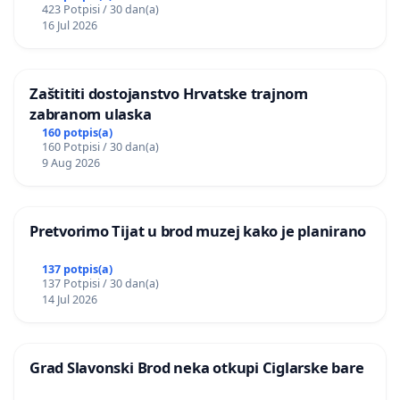
423 Potpisi / 30 dan(a)
donošenju izmjena urbanističkog plana
16 Jul 2026
Zaštititi dostojanstvo Hrvatske trajnom
zabranom ulaska
160 potpis(a)
160 Potpisi / 30 dan(a)
9 Aug 2026
Pretvorimo Tijat u brod muzej kako je planirano
137 potpis(a)
137 Potpisi / 30 dan(a)
14 Jul 2026
Grad Slavonski Brod neka otkupi Ciglarske bare