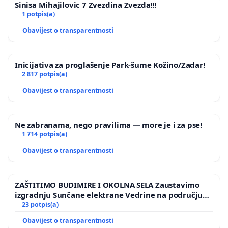
Sinisa Mihajilovic 7 Zvezdina Zvezda!!!
1 potpis(a)
Obavijest o transparentnosti
Inicijativa za proglašenje Park-šume Kožino/Zadar!
2 817 potpis(a)
Obavijest o transparentnosti
Ne zabranama, nego pravilima — more je i za pse!
1 714 potpis(a)
Obavijest o transparentnosti
ZAŠTITIMO BUDIMIRE I OKOLNA SELA Zaustavimo
izgradnju Sunčane elektrane Vedrine na području
Ugljana
23 potpis(a)
Obavijest o transparentnosti