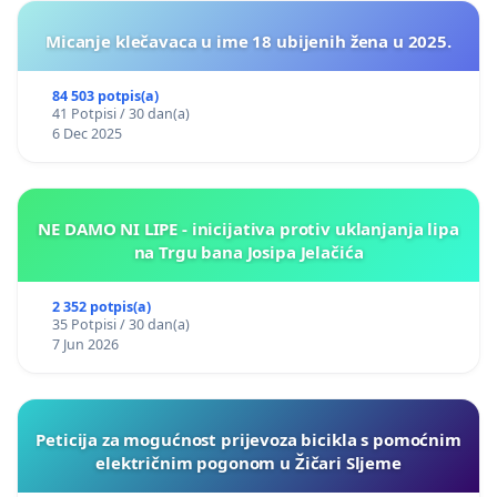
Micanje klečavaca u ime 18 ubijenih žena u 2025.
84 503 potpis(a)
41 Potpisi / 30 dan(a)
6 Dec 2025
NE DAMO NI LIPE - inicijativa protiv uklanjanja lipa
na Trgu bana Josipa Jelačića
2 352 potpis(a)
35 Potpisi / 30 dan(a)
7 Jun 2026
Peticija za mogućnost prijevoza bicikla s pomoćnim
električnim pogonom u Žičari Sljeme