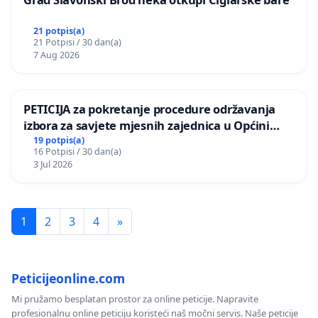
21 potpis(a)
21 Potpisi / 30 dan(a)
7 Aug 2026
PETICIJA za pokretanje procedure održavanja
izbora za savjete mjesnih zajednica u Općini
Bugojno
19 potpis(a)
16 Potpisi / 30 dan(a)
3 Jul 2026
1
2
3
4
»
Peticijeonline.com
Mi pružamo besplatan prostor za online peticije. Napravite
profesionalnu online peticiju koristeći naš močni servis. Naše peticije