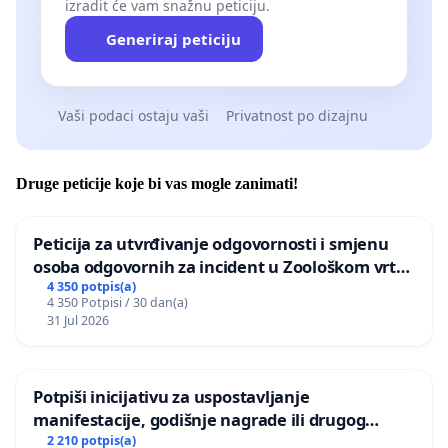
izradit će vam snažnu peticiju.
Generiraj peticiju
Vaši podaci ostaju vaši
Privatnost po dizajnu
Druge peticije koje bi vas mogle zanimati!
Peticija za utvrđivanje odgovornosti i smjenu
osoba odgovornih za incident u Zoološkom vrtu
Grada Zagreba
4 350 potpis(a)
4 350 Potpisi / 30 dan(a)
31 Jul 2026
Potpiši inicijativu za uspostavljanje
manifestacije, godišnje nagrade ili drugog
javnog događaja „Edin Avdić“ u Sarajevu
2 210 potpis(a)