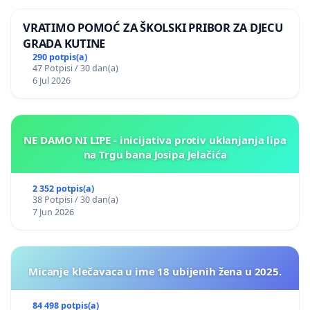
VRATIMO POMOĆ ZA ŠKOLSKI PRIBOR ZA DJECU
GRADA KUTINE
290 potpis(a)
47 Potpisi / 30 dan(a)
6 Jul 2026
NE DAMO NI LIPE - inicijativa protiv uklanjanja lipa
na Trgu bana Josipa Jelačića
2 352 potpis(a)
38 Potpisi / 30 dan(a)
7 Jun 2026
Micanje klečavaca u ime 18 ubijenih žena u 2025.
84 498 potpis(a)