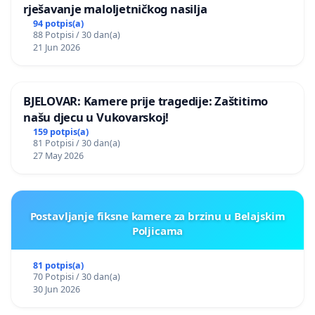
rješavanje maloljetničkog nasilja
94 potpis(a)
88 Potpisi / 30 dan(a)
21 Jun 2026
BJELOVAR: Kamere prije tragedije: Zaštitimo
našu djecu u Vukovarskoj!
159 potpis(a)
81 Potpisi / 30 dan(a)
27 May 2026
Postavljanje fiksne kamere za brzinu u Belajskim
Poljicama
81 potpis(a)
70 Potpisi / 30 dan(a)
30 Jun 2026