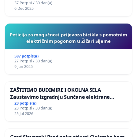
37 Potpisi / 30 dan(a)
6 Dec 2025
Peticija za mogućnost prijevoza bicikla s pomoćnim
električnim pogonom u Žičari Sljeme
587 potpis(a)
27 Potpisi / 30 dan(a)
9 Jun 2025
ZAŠTITIMO BUDIMIRE I OKOLNA SELA
Zaustavimo izgradnju Sunčane elektrane
Vedrine na području Ugljana
23 potpis(a)
23 Potpisi / 30 dan(a)
25 Jul 2026
Grad Slavonski Brod neka otkupi Ciglarske bare