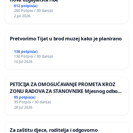
612 potpis(a)
260 Potpisi / 30 dan(a)
2 Jul 2026
Pretvorimo Tijat u brod muzej kako je planirano
136 potpis(a)
136 Potpisi / 30 dan(a)
14 Jul 2026
PETICIJA ZA OMOGUĆAVANJE PROMETA KROZ
ZONU RADOVA ZA STANOVNIKE Mjesnog odbora
Kamensko i Lemić Brdo
95 potpis(a)
95 Potpisi / 30 dan(a)
28 Jul 2026
Za zaštitu djece, roditelja i odgovorno