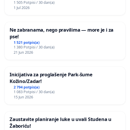
1 505 Potpisi / 30 dan(a)
1 Jul 2026
Ne zabranama, nego pravilima — more je i za
pse!
1 521 potpis(a)
1 380 Potpisi / 30 dan(a)
21 Jun 2026
Inicijativa za proglašenje Park-šume
Kožino/Zadar!
2 794 potpis(a)
1 083 Potpisi / 30 dan(a)
15 Jun 2026
Zaustavite planiranje luke u uvali Studena u
Žaboriću!