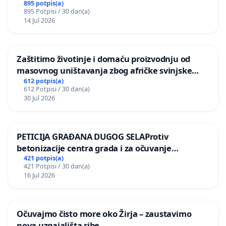
895 potpis(a)
895 Potpisi / 30 dan(a)
14 Jul 2026
Zaštitimo životinje i domaću proizvodnju od
masovnog uništavanja zbog afričke svinjske
kuge
612 potpis(a)
612 Potpisi / 30 dan(a)
30 Jul 2026
PETICIJA GRAĐANA DUGOG SELAProtiv
betonizacije centra grada i za očuvanje
postojećih zelenih površina i odraslih stabala pri
421 potpis(a)
421 Potpisi / 30 dan(a)
donošenju izmjena urbanističkog plana
16 Jul 2026
Očuvajmo čisto more oko Žirja – zaustavimo
nova uzgajališta ribe