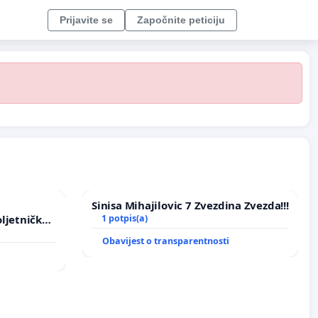
Prijavite se
Započnite peticiju
Sinisa Mihajilovic 7 Zvezdina Zvezda!!!
ljetničkog
1 potpis(a)
Obavijest o transparentnosti