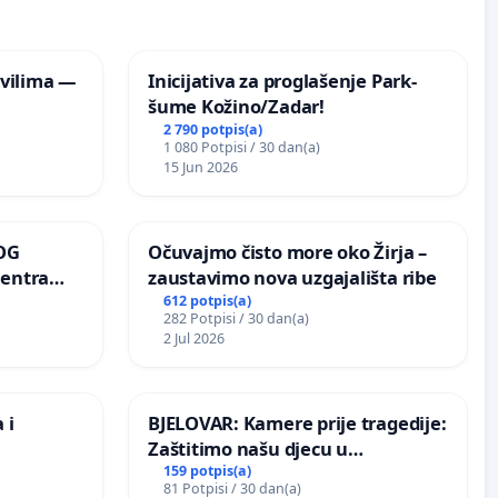
vilima —
Inicijativa za proglašenje Park-
šume Kožino/Zadar!
2 790 potpis(a)
1 080 Potpisi / 30 dan(a)
15 Jun 2026
OG
Očuvajmo čisto more oko Žirja –
centra
zaustavimo nova uzgajališta ribe
ojećih
612 potpis(a)
282 Potpisi / 30 dan(a)
ih stabala
2 Jul 2026
 i
BJELOVAR: Kamere prije tragedije:
Zaštitimo našu djecu u
Vukovarskoj!
159 potpis(a)
81 Potpisi / 30 dan(a)