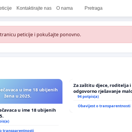
eticije
Kontaktirajte nas
O nama
Pretraga
ranicu peticije i pokušajte ponovno.
Za zaštitu djece, roditelja i
lečavaca u ime 18 ubijenih
odgovorno rješavanje malo
žena u 2025.
nasilja
94 potpis(a)
Obavijest o transparentnosti
ečavaca u ime 18 ubijenih
5.
pis(a)
o transparentnosti