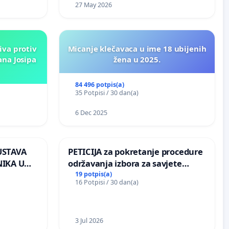
27 May 2026
iva protiv
Micanje klečavaca u ime 18 ubijenih
ana Josipa
žena u 2025.
84 496 potpis(a)
35 Potpisi / 30 dan(a)
6 Dec 2025
USTAVA
PETICIJA za pokretanje procedure
IKA U
održavanja izbora za savjete
AC
mjesnih zajednica u Općini
19 potpis(a)
16 Potpisi / 30 dan(a)
Bugojno
3 Jul 2026