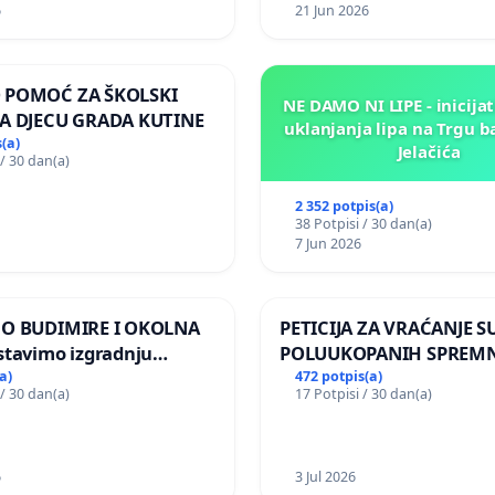
 i Lemić Brdo
6
21 Jun 2026
 POMOĆ ZA ŠKOLSKI
NE DAMO NI LIPE - inicijat
A DJECU GRADA KUTINE
uklanjanja lipa na Trgu b
(a)
Jelačića
 / 30 dan(a)
2 352 potpis(a)
38 Potpisi / 30 dan(a)
7 Jun 2026
MO BUDIMIRE I OKOLNA
PETICIJA ZA VRAĆANJE S
stavimo izgradnju
POLUUKOPANIH SPREMN
elektrane Vedrine na
NASELJU KOLANJSKI GAJ
a)
472 potpis(a)
 / 30 dan(a)
17 Potpisi / 30 dan(a)
 Ugljana
6
3 Jul 2026