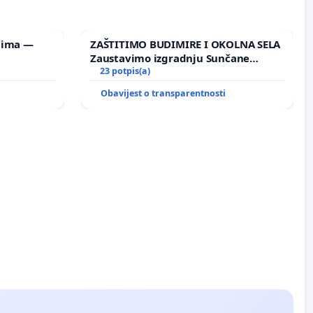
lima —
ZAŠTITIMO BUDIMIRE I OKOLNA SELA
Zaustavimo izgradnju Sunčane
elektrane Vedrine na području
23 potpis(a)
Ugljana
Obavijest o transparentnosti