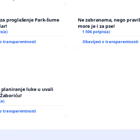
a za proglašenje Park-šume
Ne zabranama, nego pravi
ar!
more je i za pse!
is(a)
1 506 potpis(a)
o transparentnosti
Obavijest o transparentnosti
 planiranje luke u uvali
Žaboriću!
(a)
o transparentnosti