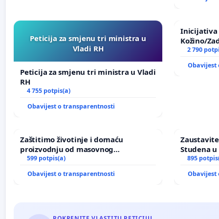
Inicijativ
Peticija za smjenu tri ministra u
Kožino/Zad
Vladi RH
2 790 potp
Obavijest 
Peticija za smjenu tri ministra u Vladi
RH
4 755 potpis(a)
Obavijest o transparentnosti
Zaštitimo životinje i domaću
Zaustavite
proizvodnju od masovnog
Studena u 
uništavanja zbog afričke svinjske
599 potpis(a)
895 potpis
kuge
Obavijest o transparentnosti
Obavijest 
POKRENITE VLASTITU PETICIJU