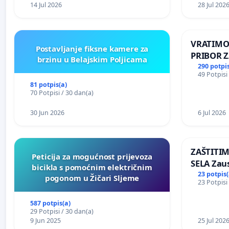
Kamensko
14 Jul 2026
28 Jul 202
VRATIMO
Postavljanje fiksne kamere za
PRIBOR Z
brzinu u Belajskim Poljicama
290 potpis
49 Potpisi
81 potpis(a)
70 Potpisi / 30 dan(a)
30 Jun 2026
6 Jul 2026
ZAŠTITI
Peticija za mogućnost prijevoza
SELA Zau
bicikla s pomoćnim električnim
Sunčane 
23 potpis(
pogonom u Žičari Sljeme
23 Potpisi
području
587 potpis(a)
29 Potpisi / 30 dan(a)
9 Jun 2025
25 Jul 202