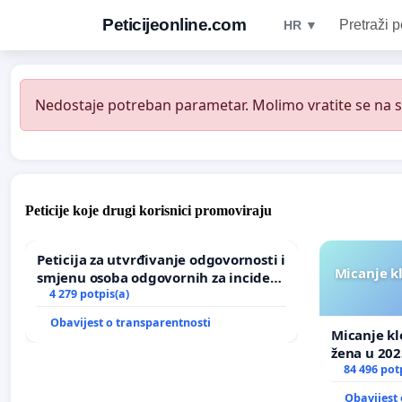
Peticijeonline.com
Pretraži p
HR ▼
Nedostaje potreban parametar. Molimo vratite se na st
Peticije koje drugi korisnici promoviraju
Peticija za utvrđivanje odgovornosti i
Micanje k
smjenu osoba odgovornih za incident
u Zoološkom vrtu Grada Zagreba
4 279 potpis(a)
Obavijest o transparentnosti
Micanje kl
žena u 202
84 496 pot
Obavijest 