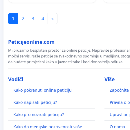
1
2
3
4
»
Peticijeonline.com
Mi pružamo besplatan prostor za online peticije. Napravite profesionaln
močni servis. Naše peticije se svakodnevno spominju u medijima, stoga j
da budete primjećeni kako u javnosti tako i kod donositelja odluka.
Vodiči
Više
Kako pokrenuti online peticiju
Započnite 
Kako napisati peticiju?
Pravila o p
Kako promovirati peticiju?
Upravljanj
Kako do medijske pokrivenosti vaše
O nama