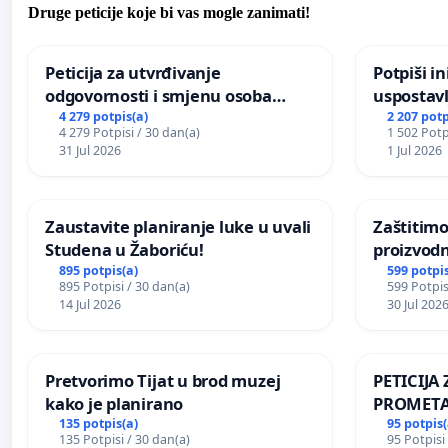
Druge peticije koje bi vas mogle zanimati!
Peticija za utvrđivanje
Potpiši in
odgovornosti i smjenu osoba
uspostavl
odgovornih za incident u
godišnje 
4 279 potpis(a)
2 207 potp
4 279 Potpisi / 30 dan(a)
1 502 Potp
Zoološkom vrtu Grada Zagreba
javnog do
31 Jul 2026
1 Jul 2026
Sarajevu
Zaustavite planiranje luke u uvali
Zaštitimo
Studena u Žaboriću!
proizvod
uništavan
895 potpis(a)
599 potpis
895 Potpisi / 30 dan(a)
599 Potpis
kuge
14 Jul 2026
30 Jul 202
Pretvorimo Tijat u brod muzej
PETICIJ
kako je planirano
PROMETA
ZA STANO
135 potpis(a)
95 potpis(
135 Potpisi / 30 dan(a)
95 Potpisi