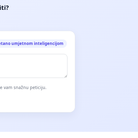
iti?
etano umjetnom inteligencijom
će vam snažnu peticiju.