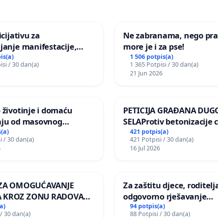
icijativu za
Ne zabranama, nego pra
janje manifestacije,
more je i za pse!
nagrade ili drugog
is(a)
1 506 potpis(a)
isi / 30 dan(a)
1 365 Potpisi / 30 dan(a)
gađaja „Edin Avdić“ u
21 Jun 2026
 životinje i domaću
PETICIJA GRAĐANA DUG
nju od masovnog
SELAProtiv betonizacije 
ja zbog afričke svinjske
grada i za očuvanje post
(a)
421 potpis(a)
i / 30 dan(a)
421 Potpisi / 30 dan(a)
zelenih površina i odrasl
6
16 Jul 2026
pri donošenju izmjena
urbanističkog plana
A ZA OMOGUĆAVANJE
Za zaštitu djece, roditelja
 KROZ ZONU RADOVA
odgovorno rješavanje
VNIKE Mjesnog odbora
maloljetničkog nasilja
a)
94 potpis(a)
 / 30 dan(a)
88 Potpisi / 30 dan(a)