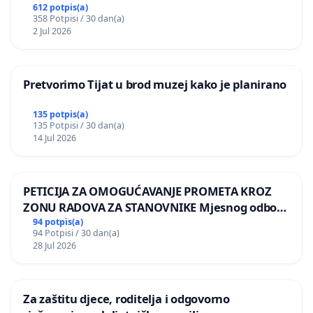
612 potpis(a)
358 Potpisi / 30 dan(a)
2 Jul 2026
Pretvorimo Tijat u brod muzej kako je planirano
135 potpis(a)
135 Potpisi / 30 dan(a)
14 Jul 2026
PETICIJA ZA OMOGUĆAVANJE PROMETA KROZ
ZONU RADOVA ZA STANOVNIKE Mjesnog odbora
Kamensko i Lemić Brdo
94 potpis(a)
94 Potpisi / 30 dan(a)
28 Jul 2026
Za zaštitu djece, roditelja i odgovorno