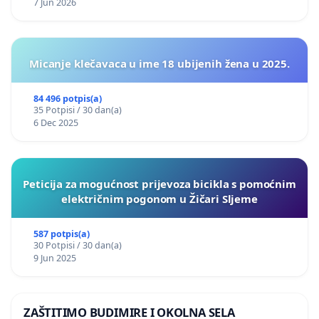
7 Jun 2026
Micanje klečavaca u ime 18 ubijenih žena u 2025.
84 496 potpis(a)
35 Potpisi / 30 dan(a)
6 Dec 2025
Peticija za mogućnost prijevoza bicikla s pomoćnim
električnim pogonom u Žičari Sljeme
587 potpis(a)
30 Potpisi / 30 dan(a)
9 Jun 2025
ZAŠTITIMO BUDIMIRE I OKOLNA SELA