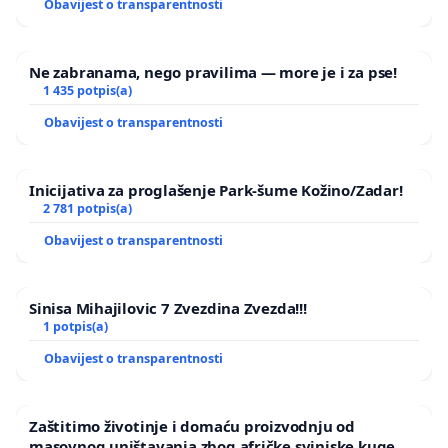
Obavijest o transparentnosti
Ne zabranama, nego pravilima — more je i za pse!
1 435 potpis(a)
Obavijest o transparentnosti
Inicijativa za proglašenje Park-šume Kožino/Zadar!
2 781 potpis(a)
Obavijest o transparentnosti
Sinisa Mihajilovic 7 Zvezdina Zvezda!!!
1 potpis(a)
Obavijest o transparentnosti
Zaštitimo životinje i domaću proizvodnju od
masovnog uništavanja zbog afričke svinjske kuge