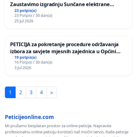
Zaustavimo izgradnju Sunčane elektrane
Vedrine na području Ugljana
23 potpis(a)
23 Potpisi / 30 dan(a)
25 Jul 2026
PETICIJA za pokretanje procedure održavanja
izbora za savjete mjesnih zajednica u Općini
Bugojno
19 potpis(a)
16 Potpisi / 30 dan(a)
3 Jul 2026
1
2
3
4
»
Peticijeonline.com
Mi pružamo besplatan prostor za online peticije. Napravite
profesionalnu online peticiju koristeći naš močni servis. Naše peticije