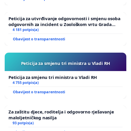
Peticija za utvrđivanje odgovornosti i smjenu osoba
odgovornih za incident u Zoološkom vrtu Grada
Zagreba
4 181 potpis(a)
Obavijest o transparentnosti
Peticija za smjenu tri ministra u Vladi RH
Peticija za smjenu tri ministra u Vladi RH
4 755 potpis(a)
Obavijest o transparentnosti
Za zaštitu djece, roditelja i odgovorno rješavanje
maloljetničkog nasilja
93 potpis(a)