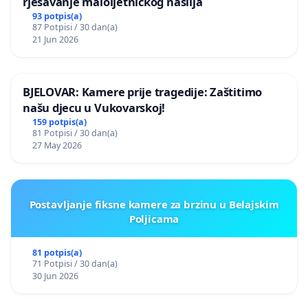
rješavanje maloljetničkog nasilja
93 potpis(a)
87 Potpisi / 30 dan(a)
21 Jun 2026
BJELOVAR: Kamere prije tragedije: Zaštitimo
našu djecu u Vukovarskoj!
159 potpis(a)
81 Potpisi / 30 dan(a)
27 May 2026
Postavljanje fiksne kamere za brzinu u Belajskim
Poljicama
81 potpis(a)
71 Potpisi / 30 dan(a)
30 Jun 2026