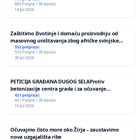
895 Potpisi / 30 dan(a)
14 Jul 2026
Zaštitimo životinje i domaću proizvodnju od
masovnog uništavanja zbog afričke svinjske
kuge
552 potpis(a)
552 Potpisi / 30 dan(a)
30 Jul 2026
PETICIJA GRAĐANA DUGOG SELAProtiv
betonizacije centra grada i za očuvanje
postojećih zelenih površina i odraslih stabala pri
421 potpis(a)
421 Potpisi / 30 dan(a)
donošenju izmjena urbanističkog plana
16 Jul 2026
Očuvajmo čisto more oko Žirja – zaustavimo
nova uzgajališta ribe