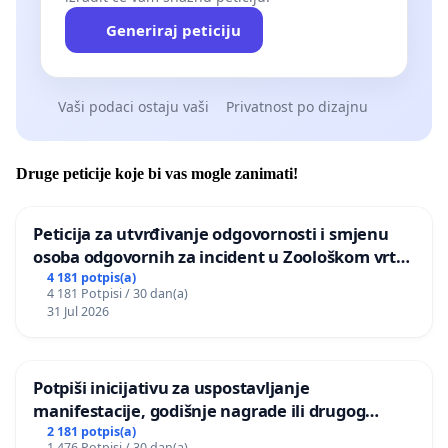
Generiraj peticiju
Vaši podaci ostaju vaši
Privatnost po dizajnu
Druge peticije koje bi vas mogle zanimati!
Peticija za utvrđivanje odgovornosti i smjenu
osoba odgovornih za incident u Zoološkom vrtu
Grada Zagreba
4 181 potpis(a)
4 181 Potpisi / 30 dan(a)
31 Jul 2026
Potpiši inicijativu za uspostavljanje
manifestacije, godišnje nagrade ili drugog
javnog događaja „Edin Avdić“ u Sarajevu
2 181 potpis(a)
1 476 Potpisi / 30 dan(a)