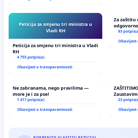
Za zaštitu 
Peticija za smjenu tri ministra u
odgovorno
Vladi RH
nasilja
93 potpis(
Obavijest 
Peticija za smjenu tri ministra u Vladi
RH
4 755 potpis(a)
Obavijest o transparentnosti
Ne zabranama, nego pravilima —
ZAŠTITIMO
more je i za pse!
Zaustavim
1 417 potpis(a)
elektrane 
23 potpis(
Ugljana
Obavijest o transparentnosti
Obavijest 
POKRENITE VLASTITU PETICIJU