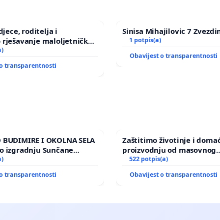
djece, roditelja i
Sinisa Mihajilovic 7 Zvezdi
 rješavanje maloljetničkog
1 potpis(a)
a)
Obavijest o transparentnosti
o transparentnosti
 BUDIMIRE I OKOLNA SELA
Zaštitimo životinje i doma
o izgradnju Sunčane
proizvodnju od masovnog
Vedrine na području
a)
uništavanja zbog afričke s
522 potpis(a)
kuge
o transparentnosti
Obavijest o transparentnosti