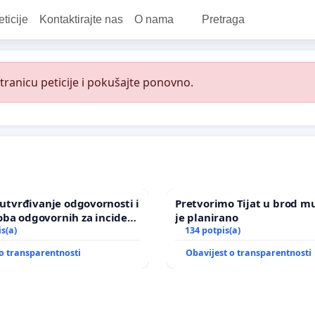
eticije
Kontaktirajte nas
O nama
Pretraga
ranicu peticije i pokušajte ponovno.
a utvrđivanje odgovornosti i
Pretvorimo Tijat u brod m
oba odgovornih za incident
je planirano
om vrtu Grada Zagreba
is(a)
134 potpis(a)
o transparentnosti
Obavijest o transparentnosti