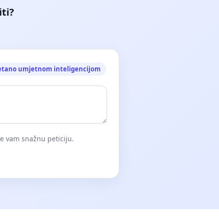
iti?
etano umjetnom inteligencijom
će vam snažnu peticiju.