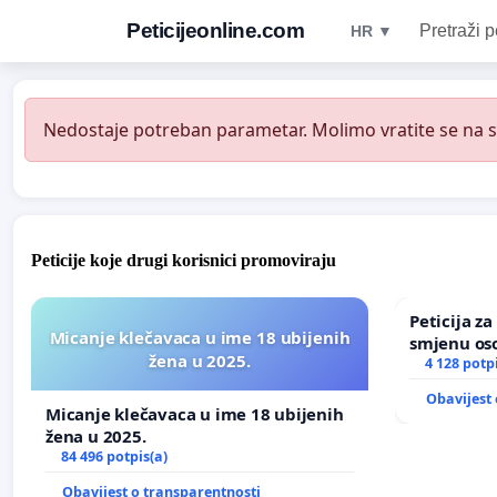
Peticijeonline.com
Pretraži p
HR ▼
Nedostaje potreban parametar. Molimo vratite se na st
Peticije koje drugi korisnici promoviraju
Peticija z
Micanje klečavaca u ime 18 ubijenih
smjenu os
žena u 2025.
u Zoološk
4 128 potp
Obavijest 
Micanje klečavaca u ime 18 ubijenih
žena u 2025.
84 496 potpis(a)
Obavijest o transparentnosti