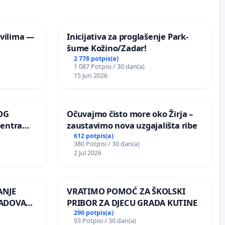
vilima —
Inicijativa za proglašenje Park-
šume Kožino/Zadar!
2 778 potpis(a)
1 087 Potpisi / 30 dan(a)
15 Jun 2026
OG
Očuvajmo čisto more oko Žirja –
centra
zaustavimo nova uzgajališta ribe
ojećih
612 potpis(a)
380 Potpisi / 30 dan(a)
ih stabala
2 Jul 2026
ANJE
VRATIMO POMOĆ ZA ŠKOLSKI
RADOVA
PRIBOR ZA DJECU GRADA KUTINE
 odbora
290 potpis(a)
93 Potpisi / 30 dan(a)