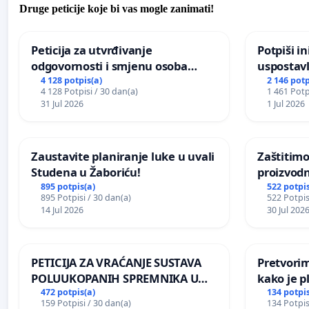
Druge peticije koje bi vas mogle zanimati!
Peticija za utvrđivanje
Potpiši in
odgovornosti i smjenu osoba
uspostavl
odgovornih za incident u
godišnje 
4 128 potpis(a)
2 146 potp
4 128 Potpisi / 30 dan(a)
1 461 Potp
Zoološkom vrtu Grada Zagreba
javnog do
31 Jul 2026
1 Jul 2026
Sarajevu
Zaustavite planiranje luke u uvali
Zaštitimo
Studena u Žaboriću!
proizvod
uništavan
895 potpis(a)
522 potpis
895 Potpisi / 30 dan(a)
522 Potpis
kuge
14 Jul 2026
30 Jul 202
PETICIJA ZA VRAĆANJE SUSTAVA
Pretvorim
POLUUKOPANIH SPREMNIKA U
kako je p
NASELJU KOLANJSKI GAJAC
472 potpis(a)
134 potpis
159 Potpisi / 30 dan(a)
134 Potpis