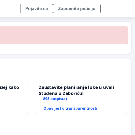
Prijavite se
Započnite peticiju
uzej kako
Zaustavite planiranje luke u uvali
Studena u Žaboriću!
895 potpis(a)
Obavijest o transparentnosti