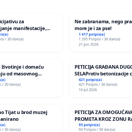
icijativu za
Ne zabranama, nego pra
janje manifestacije,
more je i za pse!
nagrade ili drugog
is(a)
1 417 potpis(a)
isi / 30 dan(a)
1 295 Potpisi / 30 dan(a)
gađaja „Edin Avdić“ u
21 Jun 2026
 životinje i domaću
PETICIJA GRAĐANA DUG
nju od masovnog
SELAProtiv betonizacije 
ja zbog afričke svinjske
grada i za očuvanje post
(a)
421 potpis(a)
i / 30 dan(a)
421 Potpisi / 30 dan(a)
zelenih površina i odrasl
6
16 Jul 2026
pri donošenju izmjena
urbanističkog plana
o Tijat u brod muzej
PETICIJA ZA OMOGUĆAV
lanirano
PROMETA KROZ ZONU 
ZA STANOVNIKE Mjesnog
(a)
93 potpis(a)
i / 30 dan(a)
93 Potpisi / 30 dan(a)