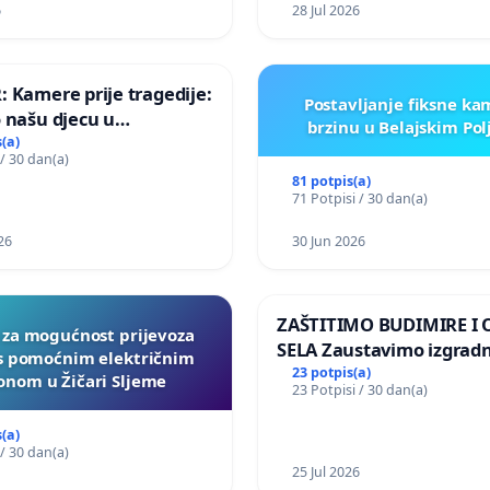
Kamensko i Lemić Brdo
6
28 Jul 2026
 Kamere prije tragedije:
Postavljanje fiksne ka
 našu djecu u
brzinu u Belajskim Po
koj!
(a)
 / 30 dan(a)
81 potpis(a)
71 Potpisi / 30 dan(a)
26
30 Jun 2026
ZAŠTITIMO BUDIMIRE I
a za mogućnost prijevoza
SELA Zaustavimo izgrad
 s pomoćnim električnim
Sunčane elektrane Vedr
23 potpis(a)
nom u Žičari Sljeme
23 Potpisi / 30 dan(a)
području Ugljana
(a)
 / 30 dan(a)
25 Jul 2026