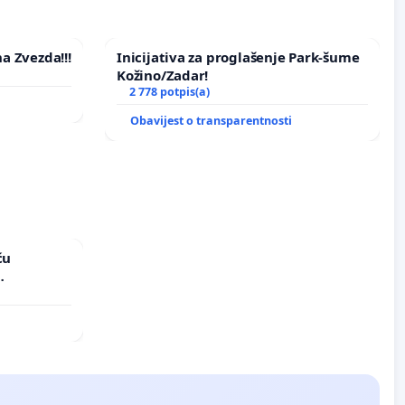
na Zvezda!!!
Inicijativa za proglašenje Park-šume
Kožino/Zadar!
2 778 potpis(a)
Obavijest o transparentnosti
ću
vinjske