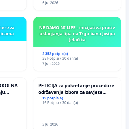
6 Jul 2026
mere za
NE DAMO NI LIPE - inicijativa protiv
ljicama
uklanjanja lipa na Trgu bana Josipa
Jelačića
2 352 potpis(a)
38 Potpisi / 30 dan(a)
7 Jun 2026
 OKOLNA
PETICIJA za pokretanje procedure
nju
održavanja izbora za savjete
ine na
mjesnih zajednica u Općini
19 potpis(a)
16 Potpisi / 30 dan(a)
Bugojno
3 Jul 2026