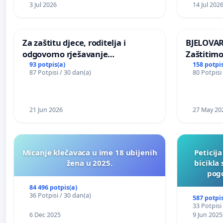
3 Jul 2026
14 Jul 202
Za zaštitu djece, roditelja i
BJELOVAR:
odgovorno rješavanje
Zaštitimo
maloljetničkog nasilja
Vukovars
93 potpis(a)
158 potpis
87 Potpisi / 30 dan(a)
80 Potpisi
21 Jun 2026
27 May 20
Micanje klečavaca u ime 18 ubijenih
Peticij
žena u 2025.
bicikla
pogo
84 496 potpis(a)
36 Potpisi / 30 dan(a)
587 potpis
33 Potpisi
6 Dec 2025
9 Jun 2025