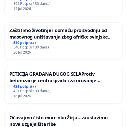
895 Potpisi / 30 dan(a)
14 Jul 2026
Zaštitimo životinje i domaću proizvodnju od
masovnog uništavanja zbog afričke svinjske
kuge
540 potpis(a)
540 Potpisi / 30 dan(a)
30 Jul 2026
PETICIJA GRAĐANA DUGOG SELAProtiv
betonizacije centra grada i za očuvanje
postojećih zelenih površina i odraslih stabala pri
421 potpis(a)
421 Potpisi / 30 dan(a)
donošenju izmjena urbanističkog plana
16 Jul 2026
Očuvajmo čisto more oko Žirja – zaustavimo
nova uzgajališta ribe