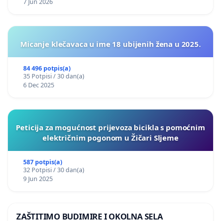
7 Jun 2026
Micanje klečavaca u ime 18 ubijenih žena u 2025.
84 496 potpis(a)
35 Potpisi / 30 dan(a)
6 Dec 2025
Peticija za mogućnost prijevoza bicikla s pomoćnim
električnim pogonom u Žičari Sljeme
587 potpis(a)
32 Potpisi / 30 dan(a)
9 Jun 2025
ZAŠTITIMO BUDIMIRE I OKOLNA SELA