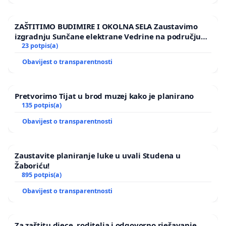
ZAŠTITIMO BUDIMIRE I OKOLNA SELA Zaustavimo
izgradnju Sunčane elektrane Vedrine na području
Ugljana
23 potpis(a)
Obavijest o transparentnosti
Pretvorimo Tijat u brod muzej kako je planirano
135 potpis(a)
Obavijest o transparentnosti
Zaustavite planiranje luke u uvali Studena u
Žaboriću!
895 potpis(a)
Obavijest o transparentnosti
Za zaštitu djece, roditelja i odgovorno rješavanje