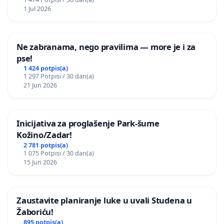
1 Jul 2026
Ne zabranama, nego pravilima — more je i za
pse!
1 424 potpis(a)
1 297 Potpisi / 30 dan(a)
21 Jun 2026
Inicijativa za proglašenje Park-šume
Kožino/Zadar!
2 781 potpis(a)
1 075 Potpisi / 30 dan(a)
15 Jun 2026
Zaustavite planiranje luke u uvali Studena u
Žaboriću!
895 potpis(a)