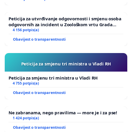
Peticija za utvrđivanje odgovornosti i smjenu osoba
odgovornih za incident u Zoološkom vrtu Grada
Zagreba
4 156 potpis(a)
Obavijest o transparentnosti
Peticija za smjenu tri ministra u Vladi RH
Peticija za smjenu tri ministra u Vladi RH
4 755 potpis(a)
Obavijest o transparentnosti
Ne zabranama, nego pravilima — more je i za pse!
1 424 potpis(a)
Obavijest o transparentnosti