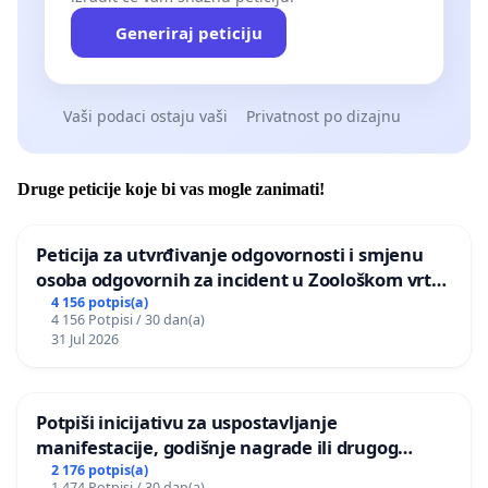
Generiraj peticiju
Vaši podaci ostaju vaši
Privatnost po dizajnu
Druge peticije koje bi vas mogle zanimati!
Peticija za utvrđivanje odgovornosti i smjenu
osoba odgovornih za incident u Zoološkom vrtu
Grada Zagreba
4 156 potpis(a)
4 156 Potpisi / 30 dan(a)
31 Jul 2026
Potpiši inicijativu za uspostavljanje
manifestacije, godišnje nagrade ili drugog
javnog događaja „Edin Avdić“ u Sarajevu
2 176 potpis(a)
1 474 Potpisi / 30 dan(a)