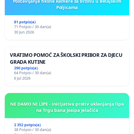
Postavljanje fiksne kamere za brzinu u Belajskim
Poljicama
81 potpis(a)
71 Potpisi / 30 dan(a)
30 Jun 2026
VRATIMO POMOĆ ZA ŠKOLSKI PRIBOR ZA DJECU
GRADA KUTINE
290 potpis(a)
64 Potpisi / 30 dan(a)
6 Jul 2026
NE DAMO NI LIPE - inicijativa protiv uklanjanja lipa
na Trgu bana Josipa Jelačića
2 352 potpis(a)
38 Potpisi / 30 dan(a)