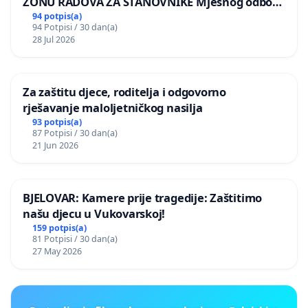
ZONU RADOVA ZA STANOVNIKE Mjesnog odbora
Kamensko i Lemić Brdo
94 potpis(a)
94 Potpisi / 30 dan(a)
28 Jul 2026
Za zaštitu djece, roditelja i odgovorno
rješavanje maloljetničkog nasilja
93 potpis(a)
87 Potpisi / 30 dan(a)
21 Jun 2026
BJELOVAR: Kamere prije tragedije: Zaštitimo
našu djecu u Vukovarskoj!
159 potpis(a)
81 Potpisi / 30 dan(a)
27 May 2026