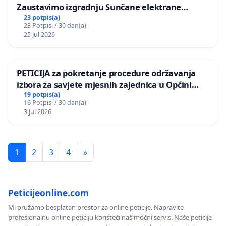
Zaustavimo izgradnju Sunčane elektrane
Vedrine na području Ugljana
23 potpis(a)
23 Potpisi / 30 dan(a)
25 Jul 2026
PETICIJA za pokretanje procedure održavanja
izbora za savjete mjesnih zajednica u Općini
Bugojno
19 potpis(a)
16 Potpisi / 30 dan(a)
3 Jul 2026
1
2
3
4
»
Peticijeonline.com
Mi pružamo besplatan prostor za online peticije. Napravite
profesionalnu online peticiju koristeći naš močni servis. Naše peticije