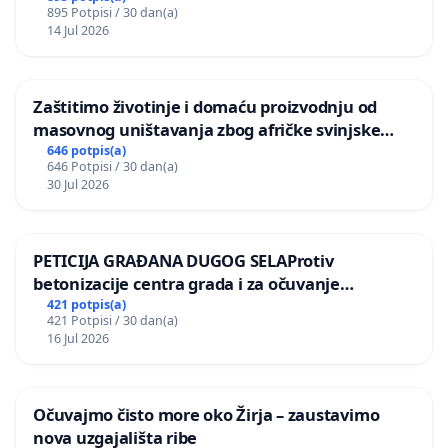
895 Potpisi / 30 dan(a)
14 Jul 2026
Zaštitimo životinje i domaću proizvodnju od
masovnog uništavanja zbog afričke svinjske
kuge
646 potpis(a)
646 Potpisi / 30 dan(a)
30 Jul 2026
PETICIJA GRAĐANA DUGOG SELAProtiv
betonizacije centra grada i za očuvanje
postojećih zelenih površina i odraslih stabala pri
421 potpis(a)
421 Potpisi / 30 dan(a)
donošenju izmjena urbanističkog plana
16 Jul 2026
Očuvajmo čisto more oko Žirja – zaustavimo
nova uzgajališta ribe