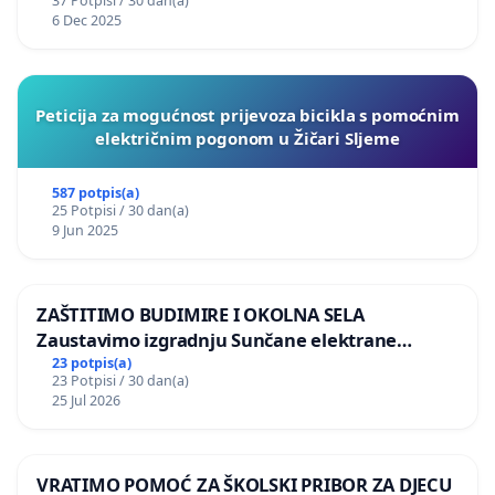
37 Potpisi / 30 dan(a)
6 Dec 2025
Peticija za mogućnost prijevoza bicikla s pomoćnim
električnim pogonom u Žičari Sljeme
587 potpis(a)
25 Potpisi / 30 dan(a)
9 Jun 2025
ZAŠTITIMO BUDIMIRE I OKOLNA SELA
Zaustavimo izgradnju Sunčane elektrane
Vedrine na području Ugljana
23 potpis(a)
23 Potpisi / 30 dan(a)
25 Jul 2026
VRATIMO POMOĆ ZA ŠKOLSKI PRIBOR ZA DJECU