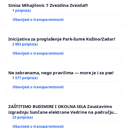
Sinisa Mihajilovic 7 Zvezdina Zvezda!!!
1 potpis(a)
Obavijest o transparentnosti
Inicijativa za proglašenje Park-šume Kožino/Zadar!
2 802 potpis(a)
Obavijest o transparentnosti
Ne zabranama, nego pravilima — more je i za pse!
1 577 potpis(a)
Obavijest o transparentnosti
ZAŠTITIMO BUDIMIRE I OKOLNA SELA Zaustavimo
izgradnju Sunčane elektrane Vedrine na području
Ugljana
23 potpis(a)
Obavijest o transparentnosti