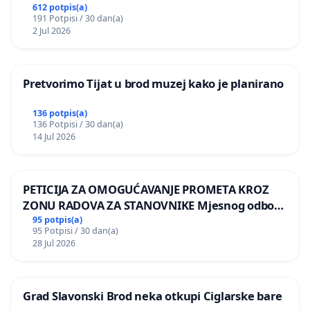
612 potpis(a)
191 Potpisi / 30 dan(a)
2 Jul 2026
Pretvorimo Tijat u brod muzej kako je planirano
136 potpis(a)
136 Potpisi / 30 dan(a)
14 Jul 2026
PETICIJA ZA OMOGUĆAVANJE PROMETA KROZ
ZONU RADOVA ZA STANOVNIKE Mjesnog odbora
Kamensko i Lemić Brdo
95 potpis(a)
95 Potpisi / 30 dan(a)
28 Jul 2026
Grad Slavonski Brod neka otkupi Ciglarske bare