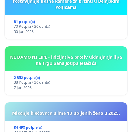
Postavljanje fiksne kamere za brzinu u Belajskim
Poljicama
81 potpis(a)
70 Potpisi / 30 dan(a)
30 Jun 2026
NE DAMO NI LIPE - inicijativa protiv uklanjanja lipa
na Trgu bana Josipa Jelačića
2 352 potpis(a)
38 Potpisi / 30 dan(a)
7 Jun 2026
Micanje klečavaca u ime 18 ubijenih žena u 2025.
84 498 potpis(a)