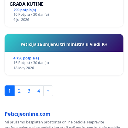
GRADA KUTINE
290 potpis(a)
16 Potpisi / 30 dan(a)
6 Jul 2026
Peticija za smjenu tri ministra u Vladi RH
4 756 potpis(a)
16 Potpisi / 30 dan(a)
18 May 2026
1
2
3
4
»
Peticijeonline.com
Mi pružamo besplatan prostor za online peticije. Napravite
profesionalnu online peticiju koristeći naš močni servis. Naše peticije