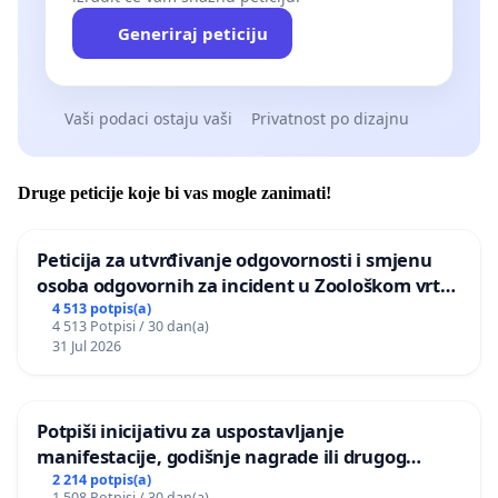
Generiraj peticiju
Vaši podaci ostaju vaši
Privatnost po dizajnu
Druge peticije koje bi vas mogle zanimati!
Peticija za utvrđivanje odgovornosti i smjenu
osoba odgovornih za incident u Zoološkom vrtu
Grada Zagreba
4 513 potpis(a)
4 513 Potpisi / 30 dan(a)
31 Jul 2026
Potpiši inicijativu za uspostavljanje
manifestacije, godišnje nagrade ili drugog
javnog događaja „Edin Avdić“ u Sarajevu
2 214 potpis(a)
1 508 Potpisi / 30 dan(a)