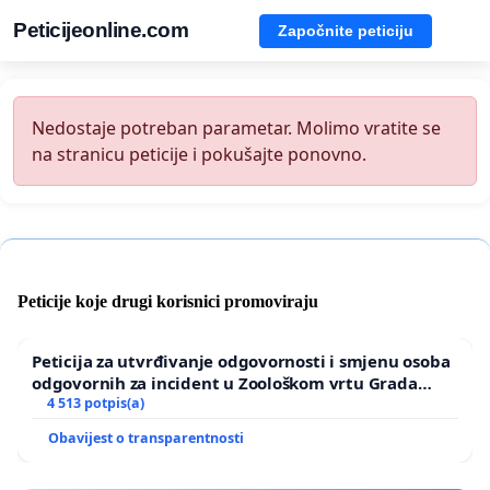
Peticijeonline.com
Započnite peticiju
Nedostaje potreban parametar. Molimo vratite se
na stranicu peticije i pokušajte ponovno.
Peticije koje drugi korisnici promoviraju
Peticija za utvrđivanje odgovornosti i smjenu osoba
odgovornih za incident u Zoološkom vrtu Grada
Zagreba
4 513 potpis(a)
Obavijest o transparentnosti