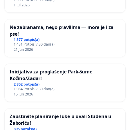
1 Jul 2026
Ne zabranama, nego pravilima — more je i za
pse!
1 577 potpis(a)
1 431 Potpisi / 30 dan(a)
21 Jun 2026
Inicijativa za proglašenje Park-šume
Kožino/Zadar!
2 802 potpis(a)
1 084 Potpisi / 30 dan(a)
15 Jun 2026
Zaustavite planiranje luke u uvali Studena u
Žaboriću!
895 potpis(a)