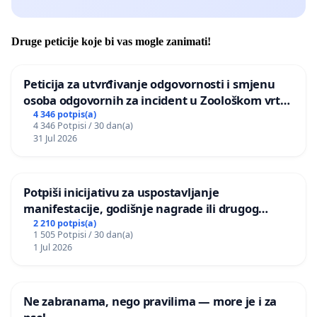
Druge peticije koje bi vas mogle zanimati!
Peticija za utvrđivanje odgovornosti i smjenu
osoba odgovornih za incident u Zoološkom vrtu
Grada Zagreba
4 346 potpis(a)
4 346 Potpisi / 30 dan(a)
31 Jul 2026
Potpiši inicijativu za uspostavljanje
manifestacije, godišnje nagrade ili drugog
javnog događaja „Edin Avdić“ u Sarajevu
2 210 potpis(a)
1 505 Potpisi / 30 dan(a)
1 Jul 2026
Ne zabranama, nego pravilima — more je i za