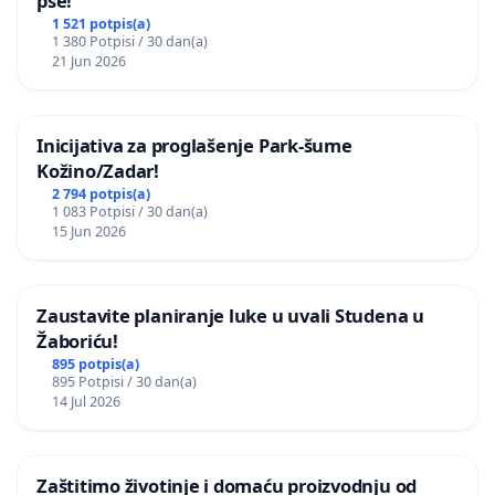
pse!
1 521 potpis(a)
1 380 Potpisi / 30 dan(a)
21 Jun 2026
Inicijativa za proglašenje Park-šume
Kožino/Zadar!
2 794 potpis(a)
1 083 Potpisi / 30 dan(a)
15 Jun 2026
Zaustavite planiranje luke u uvali Studena u
Žaboriću!
895 potpis(a)
895 Potpisi / 30 dan(a)
14 Jul 2026
Zaštitimo životinje i domaću proizvodnju od