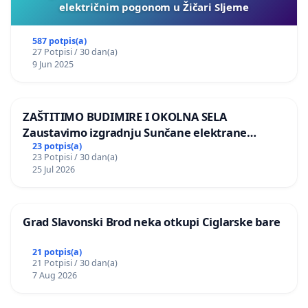
električnim pogonom u Žičari Sljeme
587 potpis(a)
27 Potpisi / 30 dan(a)
9 Jun 2025
ZAŠTITIMO BUDIMIRE I OKOLNA SELA
Zaustavimo izgradnju Sunčane elektrane
Vedrine na području Ugljana
23 potpis(a)
23 Potpisi / 30 dan(a)
25 Jul 2026
Grad Slavonski Brod neka otkupi Ciglarske bare
21 potpis(a)
21 Potpisi / 30 dan(a)
7 Aug 2026