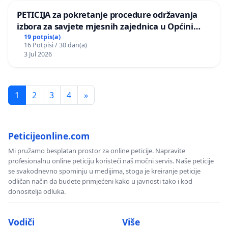
PETICIJA za pokretanje procedure održavanja
izbora za savjete mjesnih zajednica u Općini
Bugojno
19 potpis(a)
16 Potpisi / 30 dan(a)
3 Jul 2026
1
2
3
4
»
Peticijeonline.com
Mi pružamo besplatan prostor za online peticije. Napravite
profesionalnu online peticiju koristeći naš močni servis. Naše peticije
se svakodnevno spominju u medijima, stoga je kreiranje peticije
odličan način da budete primjećeni kako u javnosti tako i kod
donositelja odluka.
Vodiči
Više