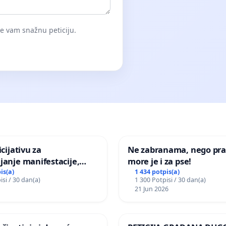
će vam snažnu peticiju.
icijativu za
Ne zabranama, nego pra
janje manifestacije,
more je i za pse!
nagrade ili drugog
is(a)
1 434 potpis(a)
isi / 30 dan(a)
1 300 Potpisi / 30 dan(a)
gađaja „Edin Avdić“ u
21 Jun 2026