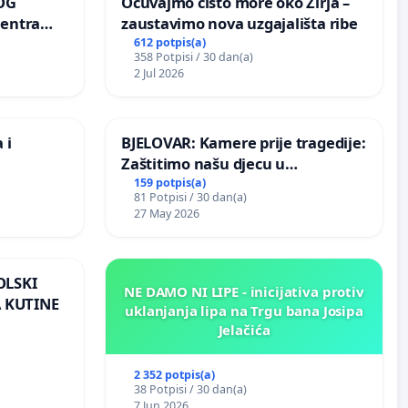
OG
Očuvajmo čisto more oko Žirja –
centra
zaustavimo nova uzgajališta ribe
ojećih
612 potpis(a)
358 Potpisi / 30 dan(a)
ih stabala
2 Jul 2026
 i
BJELOVAR: Kamere prije tragedije:
Zaštitimo našu djecu u
Vukovarskoj!
159 potpis(a)
81 Potpisi / 30 dan(a)
27 May 2026
OLSKI
NE DAMO NI LIPE - inicijativa protiv
 KUTINE
uklanjanja lipa na Trgu bana Josipa
Jelačića
2 352 potpis(a)
38 Potpisi / 30 dan(a)
7 Jun 2026