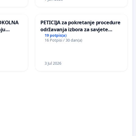
 OKOLNA
PETICIJA za pokretanje procedure
nju
održavanja izbora za savjete
ine na
mjesnih zajednica u Općini
19 potpis(a)
16 Potpisi / 30 dan(a)
Bugojno
3 Jul 2026