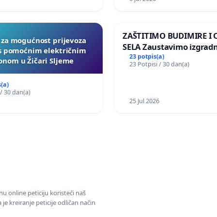
ZAŠTITIMO BUDIMIRE I
a za mogućnost prijevoza
SELA Zaustavimo izgrad
 s pomoćnim električnim
Sunčane elektrane Vedr
23 potpis(a)
nom u Žičari Sljeme
23 Potpisi / 30 dan(a)
području Ugljana
(a)
 / 30 dan(a)
25 Jul 2026
u online peticiju koristeći naš
e kreiranje peticije odličan način