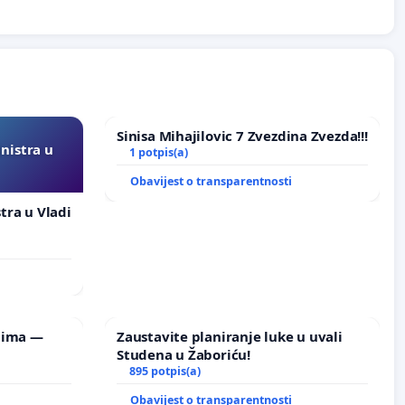
Sinisa Mihajilovic 7 Zvezdina Zvezda!!!
inistra u
1 potpis(a)
Obavijest o transparentnosti
stra u Vladi
lima —
Zaustavite planiranje luke u uvali
Studena u Žaboriću!
895 potpis(a)
Obavijest o transparentnosti