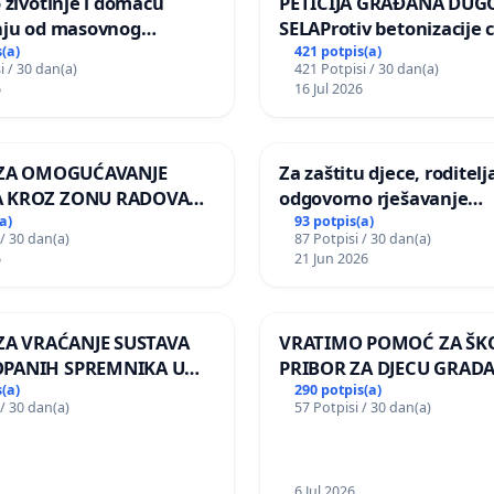
 životinje i domaću
PETICIJA GRAĐANA DUG
nju od masovnog
SELAProtiv betonizacije 
ja zbog afričke svinjske
grada i za očuvanje post
(a)
421 potpis(a)
i / 30 dan(a)
421 Potpisi / 30 dan(a)
zelenih površina i odrasl
6
16 Jul 2026
pri donošenju izmjena
urbanističkog plana
A ZA OMOGUĆAVANJE
Za zaštitu djece, roditelja
 KROZ ZONU RADOVA
odgovorno rješavanje
VNIKE Mjesnog odbora
maloljetničkog nasilja
a)
93 potpis(a)
 / 30 dan(a)
87 Potpisi / 30 dan(a)
 i Lemić Brdo
6
21 Jun 2026
 ZA VRAĆANJE SUSTAVA
VRATIMO POMOĆ ZA ŠK
PANIH SPREMNIKA U
PRIBOR ZA DJECU GRADA
KOLANJSKI GAJAC
(a)
290 potpis(a)
 / 30 dan(a)
57 Potpisi / 30 dan(a)
6 Jul 2026