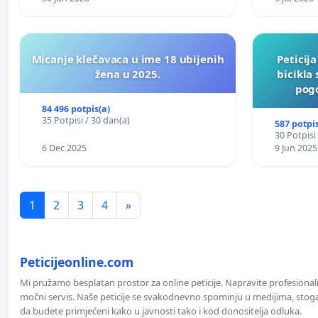
Micanje klečavaca u ime 18 ubijenih
Peticij
žena u 2025.
bicikla
pogo
84 496 potpis(a)
35 Potpisi / 30 dan(a)
587 potpis
30 Potpisi
6 Dec 2025
9 Jun 2025
1
2
3
4
»
Peticijeonline.com
Mi pružamo besplatan prostor za online peticije. Napravite profesionaln
močni servis. Naše peticije se svakodnevno spominju u medijima, stoga j
da budete primjećeni kako u javnosti tako i kod donositelja odluka.