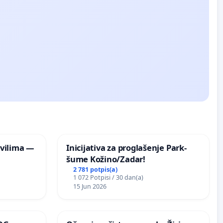
vilima —
Inicijativa za proglašenje Park-
šume Kožino/Zadar!
2 781 potpis(a)
1 072 Potpisi / 30 dan(a)
15 Jun 2026