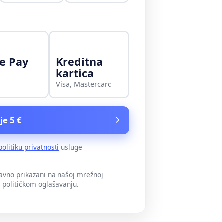
e Pay
Kreditna
kartica
Visa, Mastercard
je 5 €
politiku privatnosti
usluge
javno prikazani na našoj mrežnoj
u političkom oglašavanju.