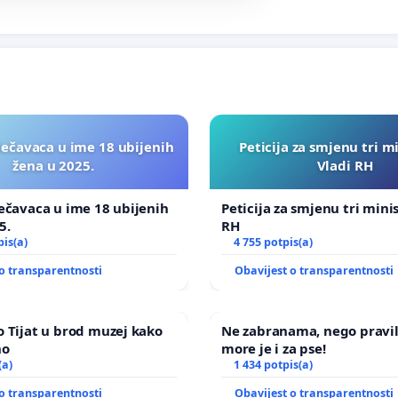
lečavaca u ime 18 ubijenih
Peticija za smjenu tri m
žena u 2025.
Vladi RH
ečavaca u ime 18 ubijenih
Peticija za smjenu tri mini
5.
RH
pis(a)
4 755 potpis(a)
o transparentnosti
Obavijest o transparentnosti
 Tijat u brod muzej kako
Ne zabranama, nego pravi
no
more je i za pse!
(a)
1 434 potpis(a)
o transparentnosti
Obavijest o transparentnosti