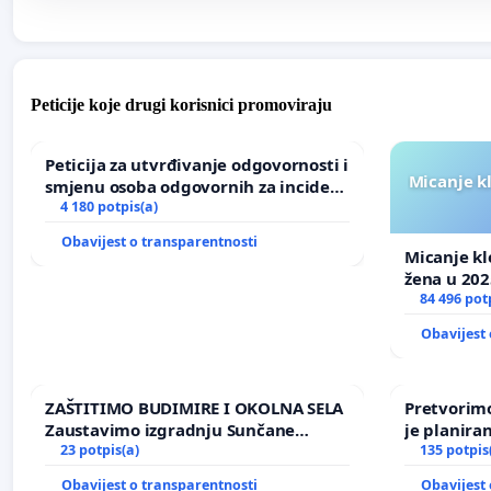
Peticije koje drugi korisnici promoviraju
Peticija za utvrđivanje odgovornosti i
Micanje k
smjenu osoba odgovornih za incident
u Zoološkom vrtu Grada Zagreba
4 180 potpis(a)
Obavijest o transparentnosti
Micanje kl
žena u 202
84 496 pot
Obavijest 
ZAŠTITIMO BUDIMIRE I OKOLNA SELA
Pretvorimo
Zaustavimo izgradnju Sunčane
je planira
elektrane Vedrine na području
23 potpis(a)
135 potpis
Ugljana
Obavijest o transparentnosti
Obavijest 