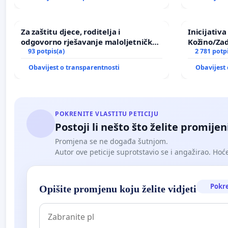
Za zaštitu djece, roditelja i
Inicijativ
odgovorno rješavanje maloljetničkog
Kožino/Zad
nasilja
93 potpis(a)
2 781 potp
Obavijest o transparentnosti
Obavijest 
POKRENITE VLASTITU PETICIJU
Postoji li nešto što želite promijen
Promjena se ne događa šutnjom.
Autor ove peticije suprotstavio se i angažirao. Hoćet
Pokr
Opišite promjenu koju želite vidjeti