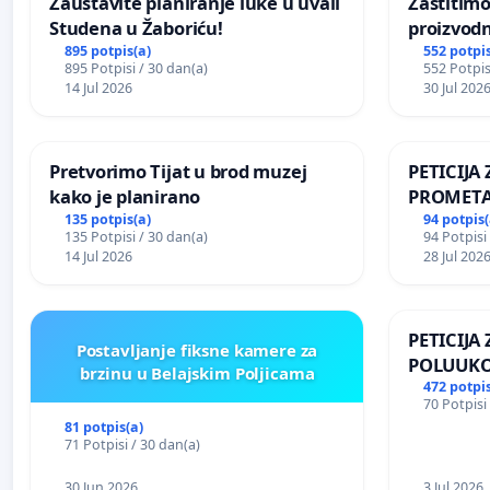
Zaustavite planiranje luke u uvali
Zaštitimo
Studena u Žaboriću!
proizvod
uništavan
895 potpis(a)
552 potpis
895 Potpisi / 30 dan(a)
552 Potpis
kuge
14 Jul 2026
30 Jul 202
Pretvorimo Tijat u brod muzej
PETICIJ
kako je planirano
PROMETA
ZA STANO
135 potpis(a)
94 potpis(
135 Potpisi / 30 dan(a)
94 Potpisi
Kamensko
14 Jul 2026
28 Jul 202
PETICIJA
Postavljanje fiksne kamere za
POLUUKO
brzinu u Belajskim Poljicama
NASELJU 
472 potpis
70 Potpisi
81 potpis(a)
71 Potpisi / 30 dan(a)
30 Jun 2026
3 Jul 2026