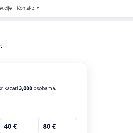
eticije
Kontakt:
t
prikazati
3,000
osobama.
40 €
80 €