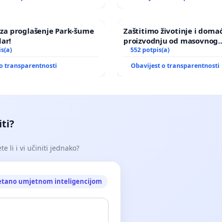
a za proglašenje Park-šume
Zaštitimo životinje i doma
ar!
proizvodnju od masovnog
is(a)
uništavanja zbog afričke s
552 potpis(a)
kuge
o transparentnosti
Obavijest o transparentnosti
iti?
e li i vi učiniti jednako?
etano umjetnom inteligencijom