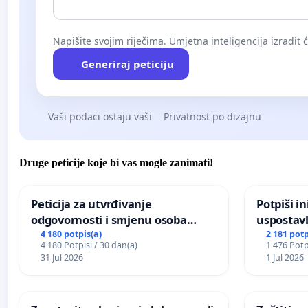
Napišite svojim riječima. Umjetna inteligencija izradit 
Generiraj peticiju
Vaši podaci ostaju vaši
Privatnost po dizajnu
Druge peticije koje bi vas mogle zanimati!
Peticija za utvrđivanje
Potpiši in
odgovornosti i smjenu osoba
uspostavl
odgovornih za incident u
godišnje 
4 180 potpis(a)
2 181 potp
4 180 Potpisi / 30 dan(a)
1 476 Potp
Zoološkom vrtu Grada Zagreba
javnog do
31 Jul 2026
1 Jul 2026
Sarajevu