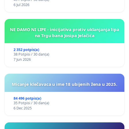
6 Jul 2026
NE DAMO NI LIPE - inicijativa protiv uklanjanja lipa
na Trgu bana Josipa Jelačića
2 352 potpis(a)
38 Potpisi / 30 dan(a)
7 Jun 2026
Micanje klečavaca u ime 18 ubijenih žena u 2025.
84 496 potpis(a)
35 Potpisi / 30 dan(a)
6 Dec 2025