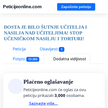
Peticijeonline.com
Započnite peticiju
DOSTA JE BILO ŠUTNJE UČITELJA I
NASILJA NAD UČITELJIMA! STOP
UČENIČKOM NASILJU I TORTURI!
Peticija
Obavijesti
1
Potpisi
Dodatna vidljivost
13 263
Plaćeno oglašavanje
Peticijeonline.com će oglas za ovu
peticiju prikazati
3,000
osobama.
Saznajte više...