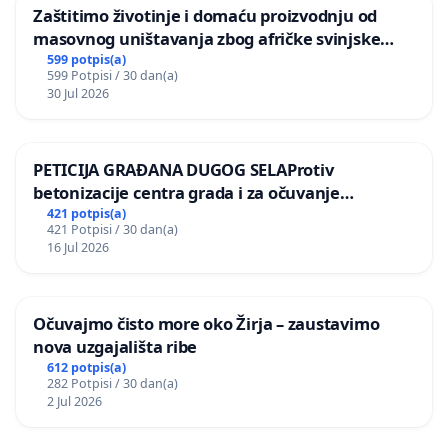
Zaštitimo životinje i domaću proizvodnju od
masovnog uništavanja zbog afričke svinjske
kuge
599 potpis(a)
599 Potpisi / 30 dan(a)
30 Jul 2026
PETICIJA GRAĐANA DUGOG SELAProtiv
betonizacije centra grada i za očuvanje
postojećih zelenih površina i odraslih stabala pri
421 potpis(a)
421 Potpisi / 30 dan(a)
donošenju izmjena urbanističkog plana
16 Jul 2026
Očuvajmo čisto more oko Žirja – zaustavimo
nova uzgajališta ribe
612 potpis(a)
282 Potpisi / 30 dan(a)
2 Jul 2026