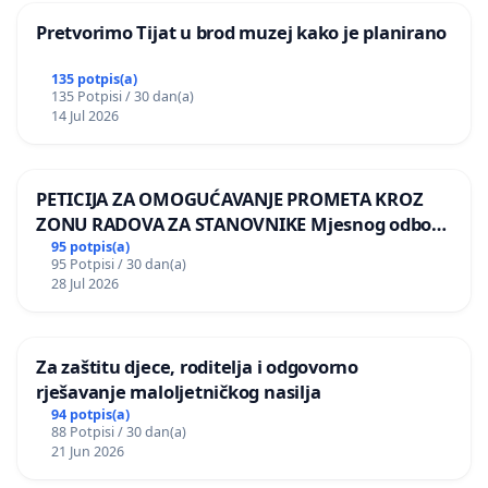
Pretvorimo Tijat u brod muzej kako je planirano
135 potpis(a)
135 Potpisi / 30 dan(a)
14 Jul 2026
PETICIJA ZA OMOGUĆAVANJE PROMETA KROZ
ZONU RADOVA ZA STANOVNIKE Mjesnog odbora
Kamensko i Lemić Brdo
95 potpis(a)
95 Potpisi / 30 dan(a)
28 Jul 2026
Za zaštitu djece, roditelja i odgovorno
rješavanje maloljetničkog nasilja
94 potpis(a)
88 Potpisi / 30 dan(a)
21 Jun 2026