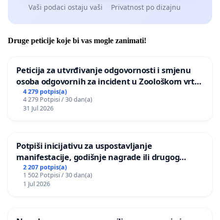
Vaši podaci ostaju vaši
Privatnost po dizajnu
Druge peticije koje bi vas mogle zanimati!
Peticija za utvrđivanje odgovornosti i smjenu
osoba odgovornih za incident u Zoološkom vrtu
Grada Zagreba
4 279 potpis(a)
4 279 Potpisi / 30 dan(a)
31 Jul 2026
Potpiši inicijativu za uspostavljanje
manifestacije, godišnje nagrade ili drugog
javnog događaja „Edin Avdić“ u Sarajevu
2 207 potpis(a)
1 502 Potpisi / 30 dan(a)
1 Jul 2026