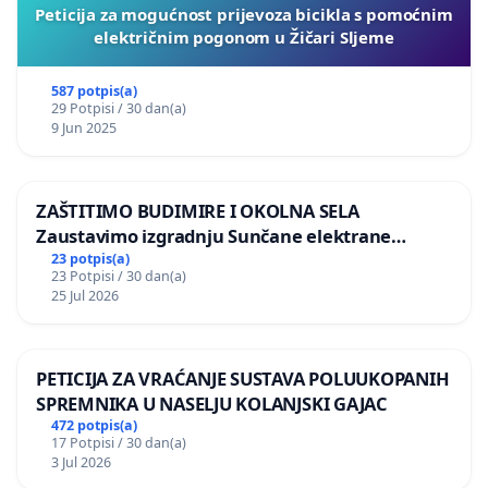
Peticija za mogućnost prijevoza bicikla s pomoćnim
električnim pogonom u Žičari Sljeme
587 potpis(a)
29 Potpisi / 30 dan(a)
9 Jun 2025
ZAŠTITIMO BUDIMIRE I OKOLNA SELA
Zaustavimo izgradnju Sunčane elektrane
Vedrine na području Ugljana
23 potpis(a)
23 Potpisi / 30 dan(a)
25 Jul 2026
PETICIJA ZA VRAĆANJE SUSTAVA POLUUKOPANIH
SPREMNIKA U NASELJU KOLANJSKI GAJAC
472 potpis(a)
17 Potpisi / 30 dan(a)
3 Jul 2026