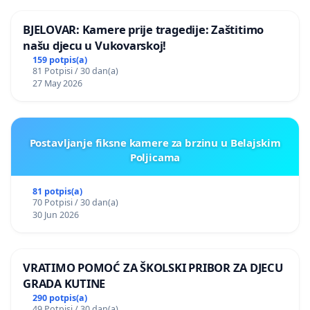
BJELOVAR: Kamere prije tragedije: Zaštitimo
našu djecu u Vukovarskoj!
159 potpis(a)
81 Potpisi / 30 dan(a)
27 May 2026
Postavljanje fiksne kamere za brzinu u Belajskim
Poljicama
81 potpis(a)
70 Potpisi / 30 dan(a)
30 Jun 2026
VRATIMO POMOĆ ZA ŠKOLSKI PRIBOR ZA DJECU
GRADA KUTINE
290 potpis(a)
49 Potpisi / 30 dan(a)