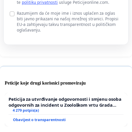
te
politiku privatnosti
usluge Peticijeonline.com.
Razumijem da će moje ime i iznos uplaćen za oglas
biti javno prikazani na našoj mrežnoj stranici. Propisi
EU-a zahtijevaju takvu transparentnost u političkom
oglašavanju.
Peticije koje drugi korisnici promoviraju
Peticija za utvrđivanje odgovornosti i smjenu osoba
odgovornih za incident u Zoološkom vrtu Grada
Zagreba
4 279 potpis(a)
Obavijest o transparentnosti