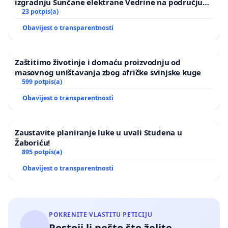
izgradnju Sunčane elektrane Vedrine na području
Ugljana
23 potpis(a)
Obavijest o transparentnosti
Zaštitimo životinje i domaću proizvodnju od
masovnog uništavanja zbog afričke svinjske kuge
599 potpis(a)
Obavijest o transparentnosti
Zaustavite planiranje luke u uvali Studena u
Žaboriću!
895 potpis(a)
Obavijest o transparentnosti
POKRENITE VLASTITU PETICIJU
Postoji li nešto što želite