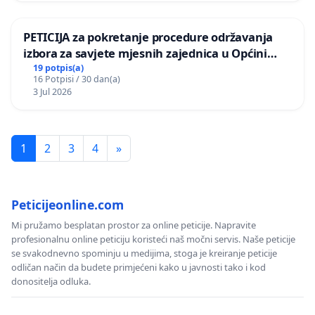
PETICIJA za pokretanje procedure održavanja
izbora za savjete mjesnih zajednica u Općini
Bugojno
19 potpis(a)
16 Potpisi / 30 dan(a)
3 Jul 2026
1
2
3
4
»
Peticijeonline.com
Mi pružamo besplatan prostor za online peticije. Napravite
profesionalnu online peticiju koristeći naš močni servis. Naše peticije
se svakodnevno spominju u medijima, stoga je kreiranje peticije
odličan način da budete primjećeni kako u javnosti tako i kod
donositelja odluka.