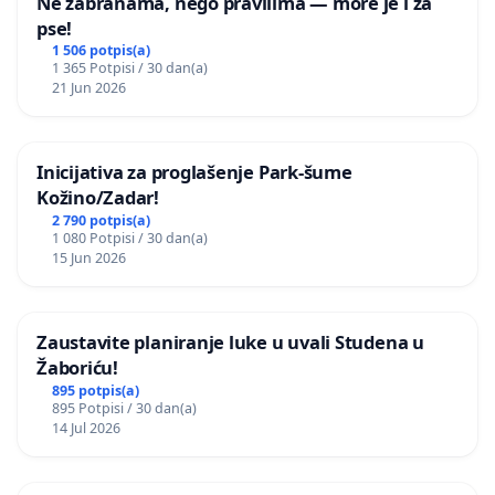
Ne zabranama, nego pravilima — more je i za
pse!
1 506 potpis(a)
1 365 Potpisi / 30 dan(a)
21 Jun 2026
Inicijativa za proglašenje Park-šume
Kožino/Zadar!
2 790 potpis(a)
1 080 Potpisi / 30 dan(a)
15 Jun 2026
Zaustavite planiranje luke u uvali Studena u
Žaboriću!
895 potpis(a)
895 Potpisi / 30 dan(a)
14 Jul 2026