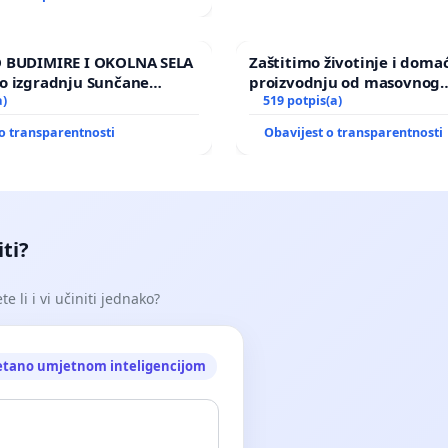
 BUDIMIRE I OKOLNA SELA
Zaštitimo životinje i doma
o izgradnju Sunčane
proizvodnju od masovnog
Vedrine na području
a)
uništavanja zbog afričke s
519 potpis(a)
kuge
o transparentnosti
Obavijest o transparentnosti
iti?
e li i vi učiniti jednako?
etano umjetnom inteligencijom