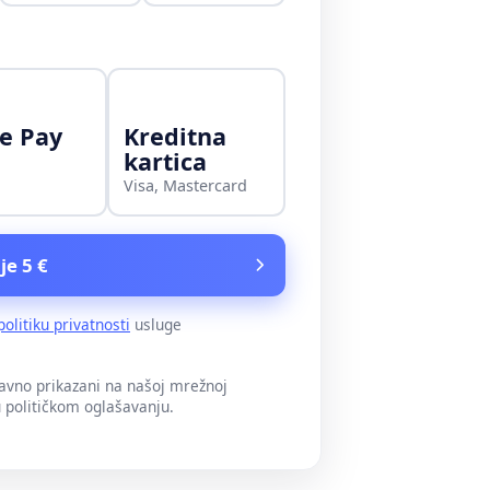
e Pay
Kreditna
kartica
Visa, Mastercard
je 5 €
politiku privatnosti
usluge
javno prikazani na našoj mrežnoj
u političkom oglašavanju.