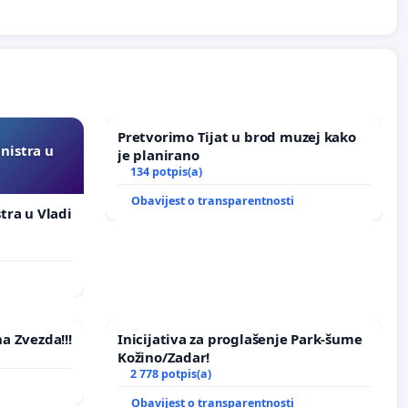
Pretvorimo Tijat u brod muzej kako
inistra u
je planirano
134 potpis(a)
Obavijest o transparentnosti
stra u Vladi
na Zvezda!!!
Inicijativa za proglašenje Park-šume
Kožino/Zadar!
2 778 potpis(a)
Obavijest o transparentnosti