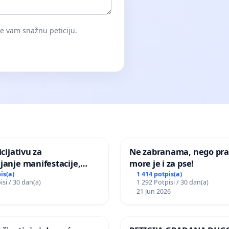
će vam snažnu peticiju.
icijativu za
Ne zabranama, nego pra
janje manifestacije,
more je i za pse!
nagrade ili drugog
is(a)
1 414 potpis(a)
isi / 30 dan(a)
1 292 Potpisi / 30 dan(a)
gađaja „Edin Avdić“ u
21 Jun 2026