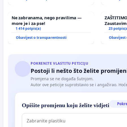
Ne zabranama, nego pravilima —
ZAŠTITIMO
more je i za pse!
Zaustavim
1 414 potpis(a)
elektrane 
23 potpis(
Ugljana
Obavijest o transparentnosti
Obavijest 
POKRENITE VLASTITU PETICIJU
Postoji li nešto što želite promijen
Promjena se ne događa šutnjom.
Autor ove peticije suprotstavio se i angažirao. Hoćet
Pokr
Opišite promjenu koju želite vidjeti