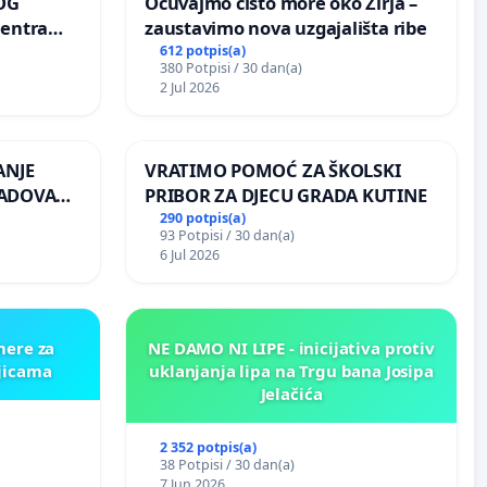
OG
Očuvajmo čisto more oko Žirja –
centra
zaustavimo nova uzgajališta ribe
ojećih
612 potpis(a)
380 Potpisi / 30 dan(a)
ih stabala
2 Jul 2026
ANJE
VRATIMO POMOĆ ZA ŠKOLSKI
RADOVA
PRIBOR ZA DJECU GRADA KUTINE
 odbora
290 potpis(a)
93 Potpisi / 30 dan(a)
6 Jul 2026
mere za
NE DAMO NI LIPE - inicijativa protiv
ljicama
uklanjanja lipa na Trgu bana Josipa
Jelačića
2 352 potpis(a)
38 Potpisi / 30 dan(a)
7 Jun 2026