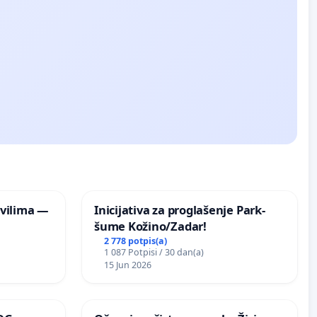
vilima —
Inicijativa za proglašenje Park-
šume Kožino/Zadar!
2 778 potpis(a)
1 087 Potpisi / 30 dan(a)
15 Jun 2026