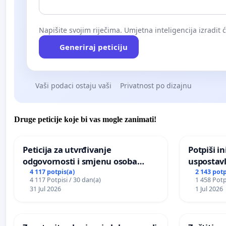
Napišite svojim riječima. Umjetna inteligencija izradit 
Generiraj peticiju
Vaši podaci ostaju vaši
Privatnost po dizajnu
Druge peticije koje bi vas mogle zanimati!
Peticija za utvrđivanje
Potpiši in
odgovornosti i smjenu osoba
uspostavl
odgovornih za incident u
godišnje 
4 117 potpis(a)
2 143 potp
4 117 Potpisi / 30 dan(a)
1 458 Potp
Zoološkom vrtu Grada Zagreba
javnog do
31 Jul 2026
1 Jul 2026
Sarajevu