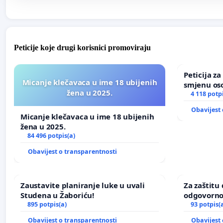
Peticije koje drugi korisnici promoviraju
Peticija z
Micanje klečavaca u ime 18 ubijenih
smjenu os
žena u 2025.
u Zoološk
4 118 potp
Obavijest 
Micanje klečavaca u ime 18 ubijenih
žena u 2025.
84 496 potpis(a)
Obavijest o transparentnosti
Zaustavite planiranje luke u uvali
Za zaštitu 
Studena u Žaboriću!
odgovorno
895 potpis(a)
nasilja
93 potpis(
Obavijest o transparentnosti
Obavijest 