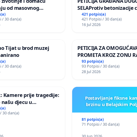
 životinje i domaću
PETICIJA GRAĐANA DUG
nju od masovnog
SELAProtiv betonizacije 
ja zbog afričke svinjske
grada i za očuvanje post
(a)
421 potpis(a)
i / 30 dan(a)
421 Potpisi / 30 dan(a)
zelenih površina i odrasl
6
16 Jul 2026
pri donošenju izmjena
urbanističkog plana
o Tijat u brod muzej
PETICIJA ZA OMOGUĆAV
lanirano
PROMETA KROZ ZONU 
ZA STANOVNIKE Mjesnog
(a)
93 potpis(a)
i / 30 dan(a)
93 Potpisi / 30 dan(a)
Kamensko i Lemić Brdo
6
28 Jul 2026
 Kamere prije tragedije:
Postavljanje fiksne ka
 našu djecu u
brzinu u Belajskim Po
koj!
(a)
 / 30 dan(a)
81 potpis(a)
71 Potpisi / 30 dan(a)
26
30 Jun 2026