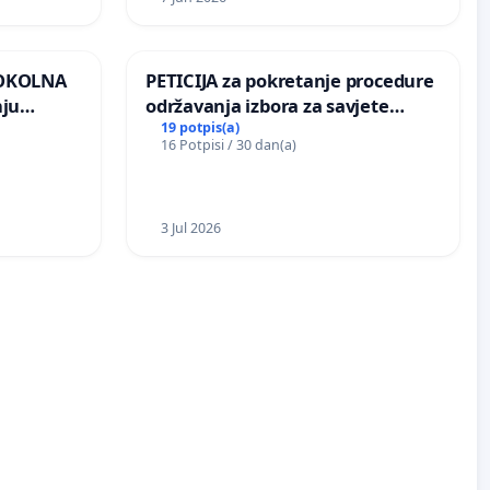
 OKOLNA
PETICIJA za pokretanje procedure
nju
održavanja izbora za savjete
ine na
mjesnih zajednica u Općini
19 potpis(a)
16 Potpisi / 30 dan(a)
Bugojno
3 Jul 2026