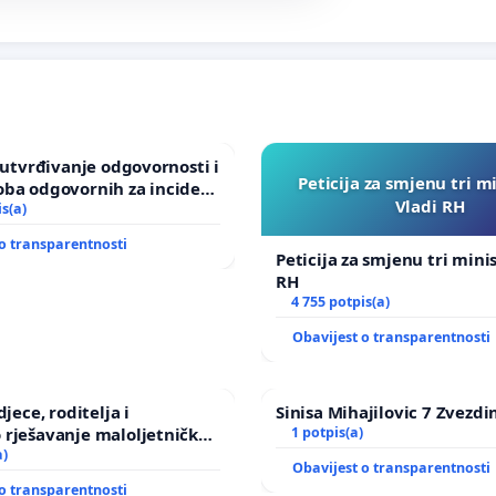
a utvrđivanje odgovornosti i
Peticija za smjenu tri m
oba odgovornih za incident
Vladi RH
om vrtu Grada Zagreba
is(a)
o transparentnosti
Peticija za smjenu tri mini
RH
4 755 potpis(a)
Obavijest o transparentnosti
djece, roditelja i
Sinisa Mihajilovic 7 Zvezdi
 rješavanje maloljetničkog
1 potpis(a)
a)
Obavijest o transparentnosti
o transparentnosti