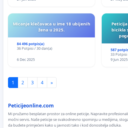
Micanje klečavaca u ime 18 ubijenih
Peticij
žena u 2025.
bicikla
pogo
84 496 potpis(a)
36 Potpisi / 30 dan(a)
587 potpis
33 Potpisi
6 Dec 2025
9 Jun 2025
1
2
3
4
»
Peticijeonline.com
Mi pružamo besplatan prostor za online peticije. Napravite profesionaln
močni servis. Naše peticije se svakodnevno spominju u medijima, stoga j
da budete primjećeni kako u javnosti tako i kod donositelja odluka.