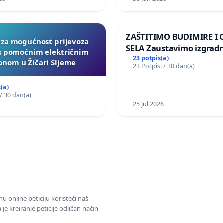
ZAŠTITIMO BUDIMIRE I
a za mogućnost prijevoza
SELA Zaustavimo izgrad
 s pomoćnim električnim
Sunčane elektrane Vedr
23 potpis(a)
nom u Žičari Sljeme
23 Potpisi / 30 dan(a)
području Ugljana
(a)
 / 30 dan(a)
25 Jul 2026
u online peticiju koristeći naš
e kreiranje peticije odličan način