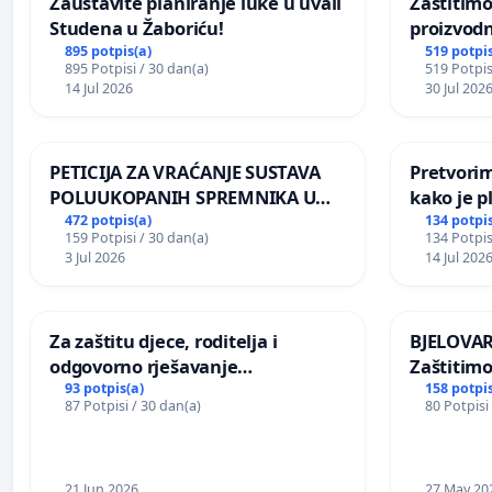
Zaustavite planiranje luke u uvali
Zaštitimo
Studena u Žaboriću!
proizvod
uništavan
895 potpis(a)
519 potpis
895 Potpisi / 30 dan(a)
519 Potpis
kuge
14 Jul 2026
30 Jul 202
PETICIJA ZA VRAĆANJE SUSTAVA
Pretvorim
POLUUKOPANIH SPREMNIKA U
kako je p
NASELJU KOLANJSKI GAJAC
472 potpis(a)
134 potpis
159 Potpisi / 30 dan(a)
134 Potpis
3 Jul 2026
14 Jul 202
Za zaštitu djece, roditelja i
BJELOVAR:
odgovorno rješavanje
Zaštitimo
maloljetničkog nasilja
Vukovars
93 potpis(a)
158 potpis
87 Potpisi / 30 dan(a)
80 Potpisi
21 Jun 2026
27 May 20