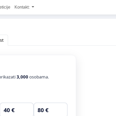
eticije
Kontakt:
st
prikazati
3,000
osobama.
40 €
80 €