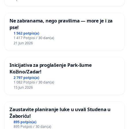
Ne zabranama, nego pravilima — more je i za
pse!
1 562 potpis(a)
1 417 Potpisi / 30 dan(a)
21 Jun 2026
Inicijativa za proglašenje Park-šume
Kožino/Zadar!
2 797 potpis(a)
1 082 Potpisi / 30 dan(a)
15 Jun 2026
Zaustavite planiranje luke u uvali Studena u
Žaboriću!
895 potpis(a)
895 Potpisi / 30 dan(a)