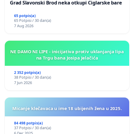
Grad Slavonski Brod neka otkupi Ciglarske bare
65 potpis(a)
65 Potpisi / 30 dan(a)
7 Aug 2026
NE DAMO NI LIPE - inicijativa protiv uklanjanja lipa
na Trgu bana Josipa Jelačića
2 352 potpis(a)
38 Potpisi / 30 dan(a)
7 Jun 2026
Micanje klečavaca u ime 18 ubijenih žena u 2025.
84 498 potpis(a)
37 Potpisi / 30 dan(a)
6 Dec 2025