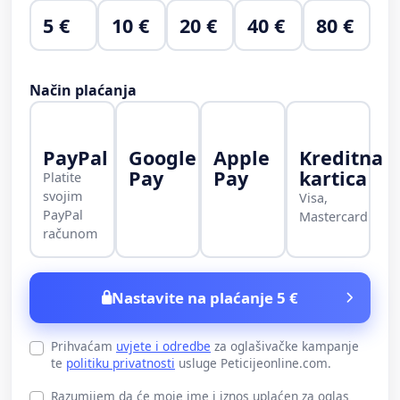
5 €
10 €
20 €
40 €
80 €
Način plaćanja
PayPal
Google
Apple
Kreditna
Pay
Pay
kartica
Platite
svojim
Visa,
PayPal
Mastercard
računom
Nastavite na plaćanje 5 €
Prihvaćam
uvjete i odredbe
za oglašivačke kampanje
te
politiku privatnosti
usluge Peticijeonline.com.
Razumijem da će moje ime i iznos uplaćen za oglas