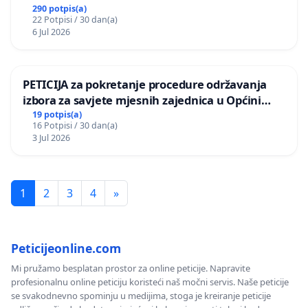
290 potpis(a)
22 Potpisi / 30 dan(a)
6 Jul 2026
PETICIJA za pokretanje procedure održavanja
izbora za savjete mjesnih zajednica u Općini
Bugojno
19 potpis(a)
16 Potpisi / 30 dan(a)
3 Jul 2026
1
2
3
4
»
Peticijeonline.com
Mi pružamo besplatan prostor za online peticije. Napravite
profesionalnu online peticiju koristeći naš močni servis. Naše peticije
se svakodnevno spominju u medijima, stoga je kreiranje peticije