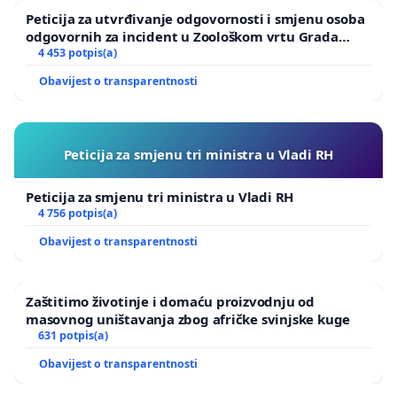
Peticija za utvrđivanje odgovornosti i smjenu osoba
odgovornih za incident u Zoološkom vrtu Grada
Zagreba
4 453 potpis(a)
Obavijest o transparentnosti
Peticija za smjenu tri ministra u Vladi RH
Peticija za smjenu tri ministra u Vladi RH
4 756 potpis(a)
Obavijest o transparentnosti
Zaštitimo životinje i domaću proizvodnju od
masovnog uništavanja zbog afričke svinjske kuge
631 potpis(a)
Obavijest o transparentnosti