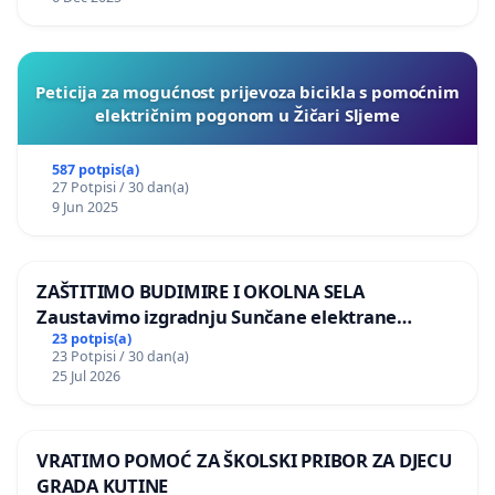
Peticija za mogućnost prijevoza bicikla s pomoćnim
električnim pogonom u Žičari Sljeme
587 potpis(a)
27 Potpisi / 30 dan(a)
9 Jun 2025
ZAŠTITIMO BUDIMIRE I OKOLNA SELA
Zaustavimo izgradnju Sunčane elektrane
Vedrine na području Ugljana
23 potpis(a)
23 Potpisi / 30 dan(a)
25 Jul 2026
VRATIMO POMOĆ ZA ŠKOLSKI PRIBOR ZA DJECU
GRADA KUTINE