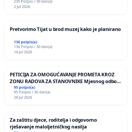
235 Potpisi / 30 dan(a)
2 Jul 2026
Pretvorimo Tijat u brod muzej kako je planirano
136 potpis(a)
136 Potpisi / 30 dan(a)
14 Jul 2026
PETICIJA ZA OMOGUĆAVANJE PROMETA KROZ
ZONU RADOVA ZA STANOVNIKE Mjesnog odbora
Kamensko i Lemić Brdo
95 potpis(a)
95 Potpisi / 30 dan(a)
28 Jul 2026
Za zaštitu djece, roditelja i odgovorno
rješavanje maloljetničkog nasilja