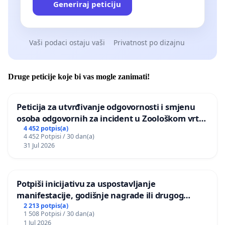
Generiraj peticiju
Vaši podaci ostaju vaši
Privatnost po dizajnu
Druge peticije koje bi vas mogle zanimati!
Peticija za utvrđivanje odgovornosti i smjenu
osoba odgovornih za incident u Zoološkom vrtu
Grada Zagreba
4 452 potpis(a)
4 452 Potpisi / 30 dan(a)
31 Jul 2026
Potpiši inicijativu za uspostavljanje
manifestacije, godišnje nagrade ili drugog
javnog događaja „Edin Avdić“ u Sarajevu
2 213 potpis(a)
1 508 Potpisi / 30 dan(a)
1 Jul 2026