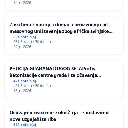
14 Jul 2026
Zaštitimo životinje i domaću proizvodnju od
masovnog uništavanja zbog afričke svinjske
kuge
631 potpis(a)
631 Potpisi / 30 dan(a)
30 Jul 2026
PETICIJA GRAĐANA DUGOG SELAProtiv
betonizacije centra grada i za očuvanje
postojećih zelenih površina i odraslih stabala pri
421 potpis(a)
421 Potpisi / 30 dan(a)
donošenju izmjena urbanističkog plana
16 Jul 2026
Očuvajmo čisto more oko Žirja – zaustavimo
nova uzgajališta ribe
612 potpis(a)