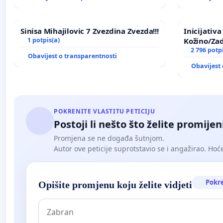
Sinisa Mihajilovic 7 Zvezdina Zvezda!!!
Inicijativ
1 potpis(a)
Kožino/Zad
2 796 potp
Obavijest o transparentnosti
Obavijest 
POKRENITE VLASTITU PETICIJU
Postoji li nešto što želite promijen
Promjena se ne događa šutnjom.
Autor ove peticije suprotstavio se i angažirao. Hoćet
Pokr
Opišite promjenu koju želite vidjeti