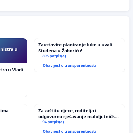
Zaustavite planiranje luke u uvali
inistra u
Studena u Žaboriću!
895 potpis(a)
Obavijest o transparentnosti
stra u Vladi
lima —
Za zaštitu djece, roditelja i
odgovorno rješavanje maloljetničkog
nasilja
94 potpis(a)
Obavijest o transparentnosti