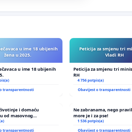
lečavaca u ime 18 ubijenih
Peticija za smjenu tri m
žena u 2025.
Vladi RH
ečavaca u ime 18 ubijenih
Peticija za smjenu tri mini
5.
RH
pis(a)
4 756 potpis(a)
o transparentnosti
Obavijest o transparentnosti
životinje i domaću
Ne zabranama, nego pravi
ju od masovnog
more je i za pse!
a zbog afričke svinjske
(a)
1 536 potpis(a)
o transparentnosti
Obavijest o transparentnosti