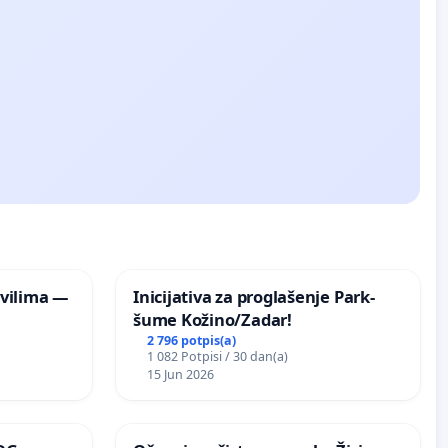
vilima —
Inicijativa za proglašenje Park-
šume Kožino/Zadar!
2 796 potpis(a)
1 082 Potpisi / 30 dan(a)
15 Jun 2026