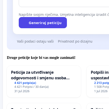
Napišite svojim riječima. Umjetna inteligencija izradit 
Generiraj peticiju
Vaši podaci ostaju vaši
Privatnost po dizajnu
Druge peticije koje bi vas mogle zanimati!
Peticija za utvrđivanje
Potpiši in
odgovornosti i smjenu osoba
uspostavl
odgovornih za incident u
godišnje 
4 421 potpis(a)
2 213 potp
4 421 Potpisi / 30 dan(a)
1 508 Potp
Zoološkom vrtu Grada Zagreba
javnog do
31 Jul 2026
1 Jul 2026
Sarajevu