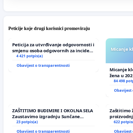
Peticije koje drugi korisnici promoviraju
Peticija za utvrđivanje odgovornosti i
Micanje k
smjenu osoba odgovornih za incident
u Zoološkom vrtu Grada Zagreba
4 421 potpis(a)
Obavijest o transparentnosti
Micanje kl
žena u 202
84 498 pot
Obavijest 
ZAŠTITIMO BUDIMIRE I OKOLNA SELA
Zaštitimo 
Zaustavimo izgradnju Sunčane
proizvodn
elektrane Vedrine na području
23 potpis(a)
uništavanj
622 potpis
Ugljana
kuge
Obavijest o transparentnosti
Obavijest 