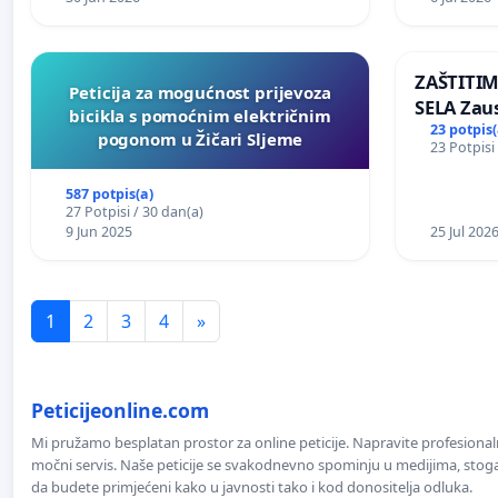
ZAŠTITI
Peticija za mogućnost prijevoza
SELA Zau
bicikla s pomoćnim električnim
Sunčane 
23 potpis(
pogonom u Žičari Sljeme
23 Potpisi
području
587 potpis(a)
27 Potpisi / 30 dan(a)
9 Jun 2025
25 Jul 202
1
2
3
4
»
Peticijeonline.com
Mi pružamo besplatan prostor za online peticije. Napravite profesionaln
močni servis. Naše peticije se svakodnevno spominju u medijima, stoga j
da budete primjećeni kako u javnosti tako i kod donositelja odluka.