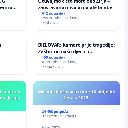
OG
Očuvajmo čisto more oko Žirja –
centra
zaustavimo nova uzgajališta ribe
ojećih
612 potpis(a)
255 Potpisi / 30 dan(a)
ih stabala
2 Jul 2026
 i
BJELOVAR: Kamere prije tragedije:
Zaštitimo našu djecu u
Vukovarskoj!
159 potpis(a)
81 Potpisi / 30 dan(a)
27 May 2026
iva protiv
Micanje klečavaca u ime 18 ubijenih
ana Josipa
žena u 2025.
84 498 potpis(a)
37 Potpisi / 30 dan(a)
6 Dec 2025