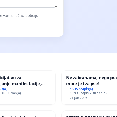
će vam snažnu peticiju.
icijativu za
Ne zabranama, nego pra
janje manifestacije,
more je i za pse!
nagrade ili drugog
is(a)
1 535 potpis(a)
isi / 30 dan(a)
1 393 Potpisi / 30 dan(a)
gađaja „Edin Avdić“ u
21 Jun 2026