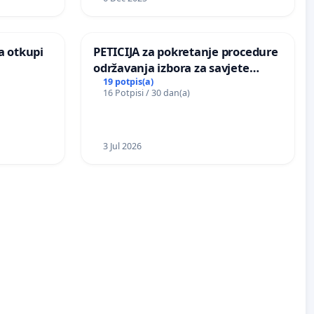
a otkupi
PETICIJA za pokretanje procedure
održavanja izbora za savjete
mjesnih zajednica u Općini
19 potpis(a)
16 Potpisi / 30 dan(a)
Bugojno
3 Jul 2026