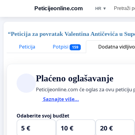
Peticijeonline.com
Pretraži p
HR ▼
“Peticija za povratak Valentina Antičevića u Su
Peticija
Potpisi
Dodatna vidljivo
159
Plaćeno oglašavanje
Peticijeonline.com će oglas za ovu peticiju 
Saznajte više...
Odaberite svoj budžet
5 €
10 €
20 €