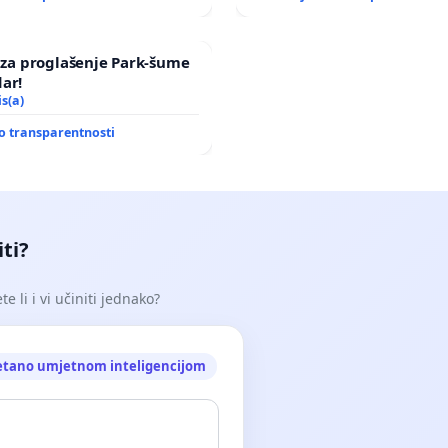
a za proglašenje Park-šume
ar!
is(a)
o transparentnosti
iti?
e li i vi učiniti jednako?
etano umjetnom inteligencijom