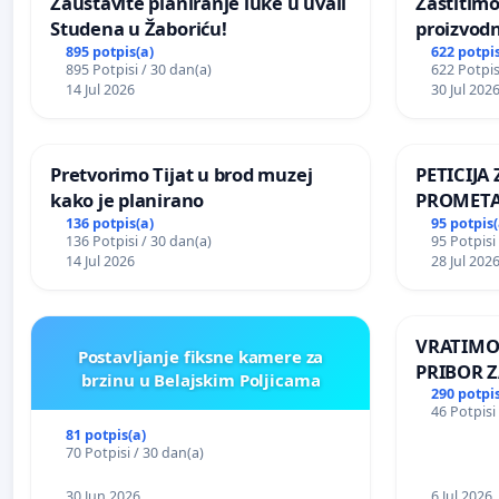
Zaustavite planiranje luke u uvali
Zaštitimo
Studena u Žaboriću!
proizvod
uništavan
895 potpis(a)
622 potpis
895 Potpisi / 30 dan(a)
622 Potpis
kuge
14 Jul 2026
30 Jul 202
Pretvorimo Tijat u brod muzej
PETICIJ
kako je planirano
PROMETA
ZA STANO
136 potpis(a)
95 potpis(
136 Potpisi / 30 dan(a)
95 Potpisi
Kamensko
14 Jul 2026
28 Jul 202
VRATIMO
Postavljanje fiksne kamere za
PRIBOR Z
brzinu u Belajskim Poljicama
290 potpis
46 Potpisi
81 potpis(a)
70 Potpisi / 30 dan(a)
30 Jun 2026
6 Jul 2026