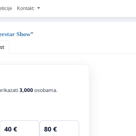
eticije
Kontakt:
perstar Show”
st
prikazati
3,000
osobama.
40 €
80 €