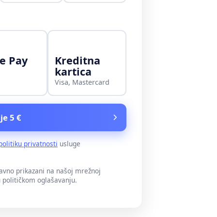
e Pay
Kreditna
kartica
Visa, Mastercard
je 5 €
politiku privatnosti
usluge
javno prikazani na našoj mrežnoj
u političkom oglašavanju.