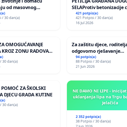
 životinje i domaću
PETICIJA GRAĐANA DUG
nju od masovnog
SELAProtiv betonizacije 
ja zbog afričke svinjske
grada i za očuvanje post
(a)
421 potpis(a)
i / 30 dan(a)
421 Potpisi / 30 dan(a)
zelenih površina i odrasl
6
16 Jul 2026
pri donošenju izmjena
urbanističkog plana
A ZA OMOGUĆAVANJE
Za zaštitu djece, roditelja
 KROZ ZONU RADOVA
odgovorno rješavanje
VNIKE Mjesnog odbora
maloljetničkog nasilja
a)
94 potpis(a)
 / 30 dan(a)
88 Potpisi / 30 dan(a)
 i Lemić Brdo
6
21 Jun 2026
 POMOĆ ZA ŠKOLSKI
NE DAMO NI LIPE - inicijat
A DJECU GRADA KUTINE
uklanjanja lipa na Trgu b
(a)
Jelačića
 / 30 dan(a)
2 352 potpis(a)
38 Potpisi / 30 dan(a)
7 Jun 2026