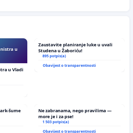
Zaustavite planiranje luke u uvali
inistra u
Studena u Žaboriću!
895 potpis(a)
Obavijest o transparentnosti
stra u Vladi
 Park-šume
Ne zabranama, nego pravilima —
more je i za pse!
1 503 potpis(a)
Obavijest o transparentnosti