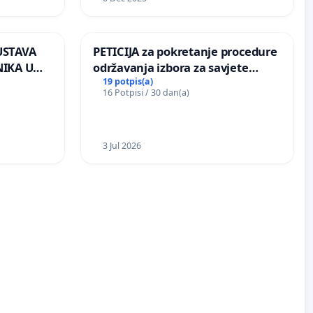
USTAVA
PETICIJA za pokretanje procedure
IKA U
održavanja izbora za savjete
AC
mjesnih zajednica u Općini
19 potpis(a)
16 Potpisi / 30 dan(a)
Bugojno
3 Jul 2026