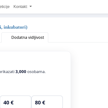
eticije
Kontakt:
 inkubatori)
Dodatna vidljivost
prikazati
3,000
osobama.
40 €
80 €