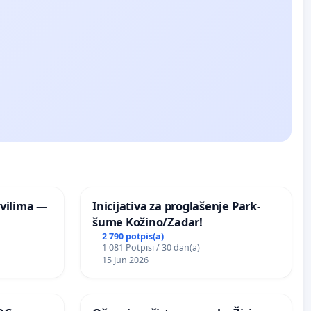
vilima —
Inicijativa za proglašenje Park-
šume Kožino/Zadar!
2 790 potpis(a)
1 081 Potpisi / 30 dan(a)
15 Jun 2026