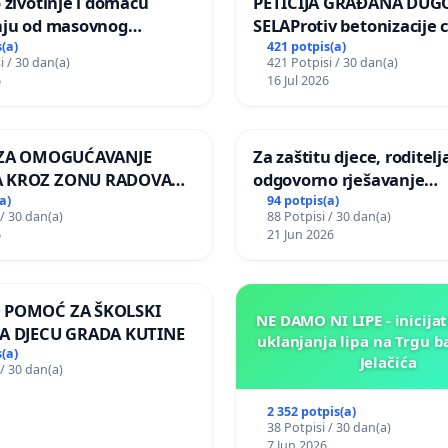
 životinje i domaću
PETICIJA GRAĐANA DUG
nju od masovnog
SELAProtiv betonizacije 
ja zbog afričke svinjske
grada i za očuvanje post
(a)
421 potpis(a)
i / 30 dan(a)
421 Potpisi / 30 dan(a)
zelenih površina i odrasl
6
16 Jul 2026
pri donošenju izmjena
urbanističkog plana
A ZA OMOGUĆAVANJE
Za zaštitu djece, roditelja
 KROZ ZONU RADOVA
odgovorno rješavanje
VNIKE Mjesnog odbora
maloljetničkog nasilja
a)
94 potpis(a)
 / 30 dan(a)
88 Potpisi / 30 dan(a)
 i Lemić Brdo
6
21 Jun 2026
 POMOĆ ZA ŠKOLSKI
NE DAMO NI LIPE - inicijat
A DJECU GRADA KUTINE
uklanjanja lipa na Trgu b
(a)
Jelačića
 / 30 dan(a)
2 352 potpis(a)
38 Potpisi / 30 dan(a)
7 Jun 2026