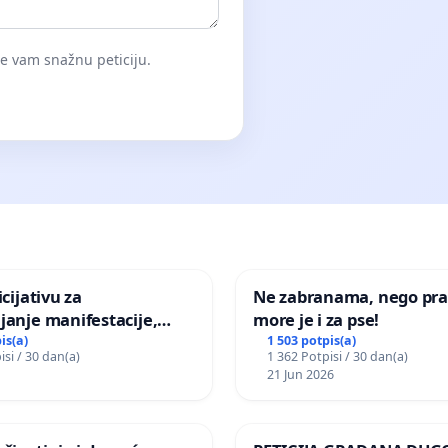
će vam snažnu peticiju.
icijativu za
Ne zabranama, nego pra
janje manifestacije,
more je i za pse!
nagrade ili drugog
is(a)
1 503 potpis(a)
isi / 30 dan(a)
1 362 Potpisi / 30 dan(a)
gađaja „Edin Avdić“ u
21 Jun 2026