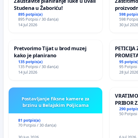
Zaustavite planiranje luke u uvali
Zaštitimo
Studena u Žaboriću!
proizvod
uništavan
895 potpis(a)
598 potpis
895 Potpisi / 30 dan(a)
598 Potpis
kuge
14 Jul 2026
30 Jul 202
Pretvorimo Tijat u brod muzej
PETICIJ
kako je planirano
PROMETA
ZA STANO
135 potpis(a)
95 potpis(
135 Potpisi / 30 dan(a)
95 Potpisi
Kamensko
14 Jul 2026
28 Jul 202
VRATIMO
Postavljanje fiksne kamere za
PRIBOR Z
brzinu u Belajskim Poljicama
290 potpis
50 Potpisi
81 potpis(a)
70 Potpisi / 30 dan(a)
30 Jun 2026
6 Jul 2026