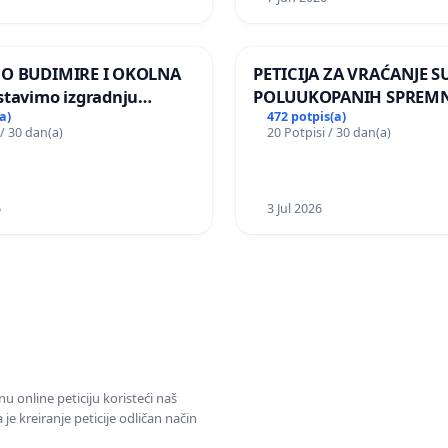
MO BUDIMIRE I OKOLNA
PETICIJA ZA VRAĆANJE S
stavimo izgradnju
POLUUKOPANIH SPREMN
elektrane Vedrine na
NASELJU KOLANJSKI GAJ
a)
472 potpis(a)
 / 30 dan(a)
20 Potpisi / 30 dan(a)
 Ugljana
6
3 Jul 2026
u online peticiju koristeći naš
e kreiranje peticije odličan način