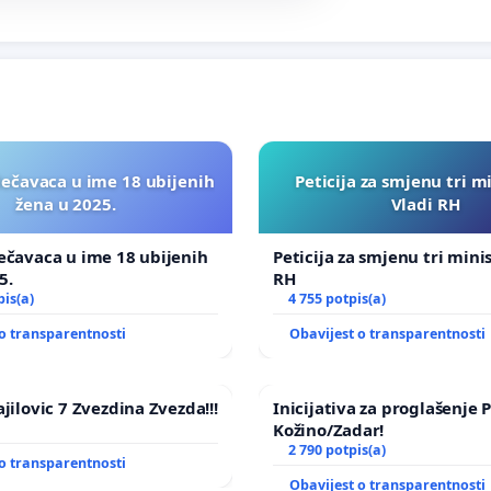
lečavaca u ime 18 ubijenih
Peticija za smjenu tri m
žena u 2025.
Vladi RH
ečavaca u ime 18 ubijenih
Peticija za smjenu tri mini
5.
RH
pis(a)
4 755 potpis(a)
o transparentnosti
Obavijest o transparentnosti
jilovic 7 Zvezdina Zvezda!!!
Inicijativa za proglašenje
Kožino/Zadar!
2 790 potpis(a)
o transparentnosti
Obavijest o transparentnosti