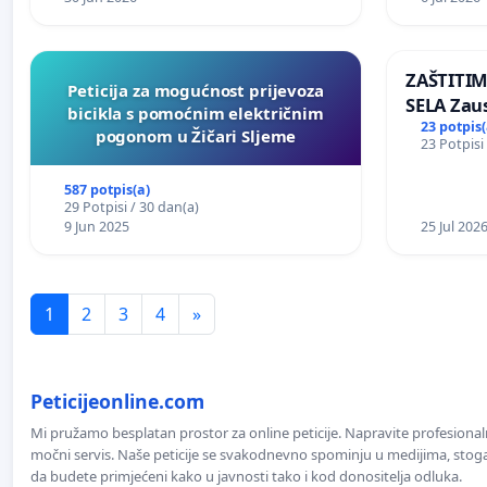
ZAŠTITI
Peticija za mogućnost prijevoza
SELA Zau
bicikla s pomoćnim električnim
Sunčane 
23 potpis(
pogonom u Žičari Sljeme
23 Potpisi
području
587 potpis(a)
29 Potpisi / 30 dan(a)
9 Jun 2025
25 Jul 202
1
2
3
4
»
Peticijeonline.com
Mi pružamo besplatan prostor za online peticije. Napravite profesionaln
močni servis. Naše peticije se svakodnevno spominju u medijima, stoga j
da budete primjećeni kako u javnosti tako i kod donositelja odluka.