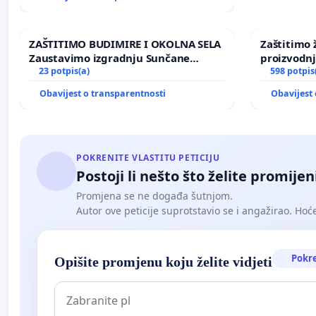
ZAŠTITIMO BUDIMIRE I OKOLNA SELA
Zaštitimo 
Zaustavimo izgradnju Sunčane
proizvodn
elektrane Vedrine na području
23 potpis(a)
uništavanj
598 potpis
Ugljana
kuge
Obavijest o transparentnosti
Obavijest 
POKRENITE VLASTITU PETICIJU
Postoji li nešto što želite promijen
Promjena se ne događa šutnjom.
Autor ove peticije suprotstavio se i angažirao. Hoćet
Pokr
Opišite promjenu koju želite vidjeti