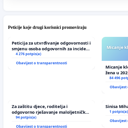
Peticije koje drugi korisnici promoviraju
Peticija za utvrđivanje odgovornosti i
Micanje k
smjenu osoba odgovornih za incident
u Zoološkom vrtu Grada Zagreba
4 276 potpis(a)
Obavijest o transparentnosti
Micanje kl
žena u 202
84 496 pot
Obavijest 
Za zaštitu djece, roditelja i
Sinisa Miha
odgovorno rješavanje maloljetničkog
1 potpis(a)
nasilja
94 potpis(a)
Obavijest 
Obavijest o transparentnosti