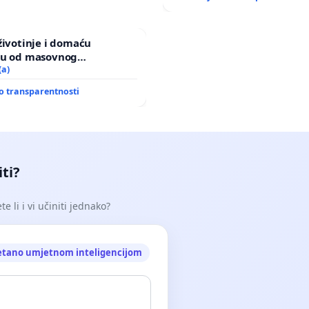
životinje i domaću
ju od masovnog
a zbog afričke svinjske
(a)
o transparentnosti
iti?
e li i vi učiniti jednako?
etano umjetnom inteligencijom