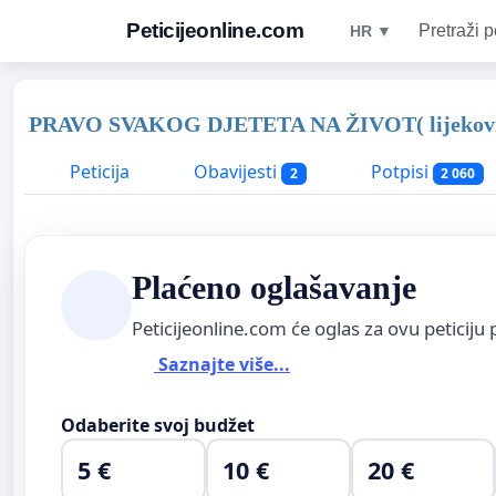
Peticijeonline.com
Pretraži p
HR ▼
PRAVO SVAKOG DJETETA NA ŽIVOT( lijekovi,
Peticija
Obavijesti
Potpisi
2
2 060
Plaćeno oglašavanje
Peticijeonline.com će oglas za ovu peticiju 
Saznajte više...
Odaberite svoj budžet
5 €
10 €
20 €