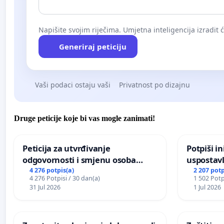
Napišite svojim riječima. Umjetna inteligencija izradit 
Generiraj peticiju
Vaši podaci ostaju vaši
Privatnost po dizajnu
Druge peticije koje bi vas mogle zanimati!
Peticija za utvrđivanje
Potpiši in
odgovornosti i smjenu osoba
uspostavl
odgovornih za incident u
godišnje 
4 276 potpis(a)
2 207 potp
4 276 Potpisi / 30 dan(a)
1 502 Potp
Zoološkom vrtu Grada Zagreba
javnog do
31 Jul 2026
1 Jul 2026
Sarajevu