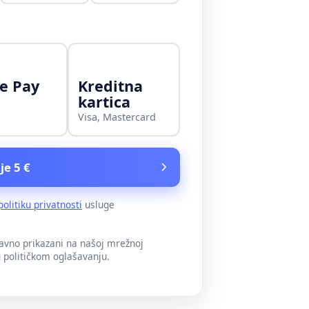
e Pay
Kreditna
kartica
Visa, Mastercard
je 5 €
politiku privatnosti
usluge
javno prikazani na našoj mrežnoj
u političkom oglašavanju.