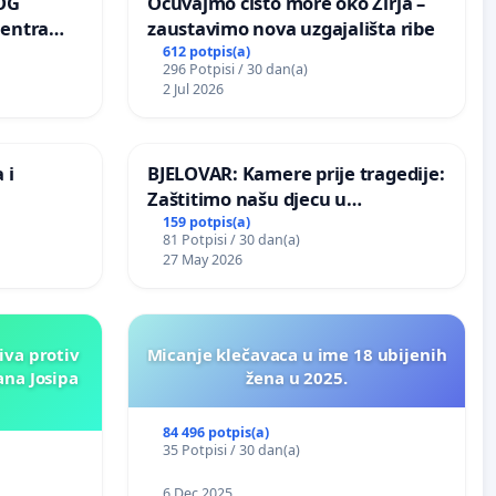
OG
Očuvajmo čisto more oko Žirja –
centra
zaustavimo nova uzgajališta ribe
ojećih
612 potpis(a)
296 Potpisi / 30 dan(a)
ih stabala
2 Jul 2026
 i
BJELOVAR: Kamere prije tragedije:
Zaštitimo našu djecu u
Vukovarskoj!
159 potpis(a)
81 Potpisi / 30 dan(a)
27 May 2026
iva protiv
Micanje klečavaca u ime 18 ubijenih
ana Josipa
žena u 2025.
84 496 potpis(a)
35 Potpisi / 30 dan(a)
6 Dec 2025