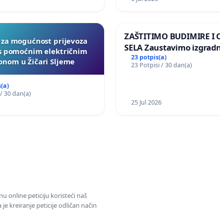
ZAŠTITIMO BUDIMIRE I
a za mogućnost prijevoza
SELA Zaustavimo izgrad
 s pomoćnim električnim
Sunčane elektrane Vedr
23 potpis(a)
nom u Žičari Sljeme
23 Potpisi / 30 dan(a)
području Ugljana
(a)
 / 30 dan(a)
25 Jul 2026
u online peticiju koristeći naš
e kreiranje peticije odličan način