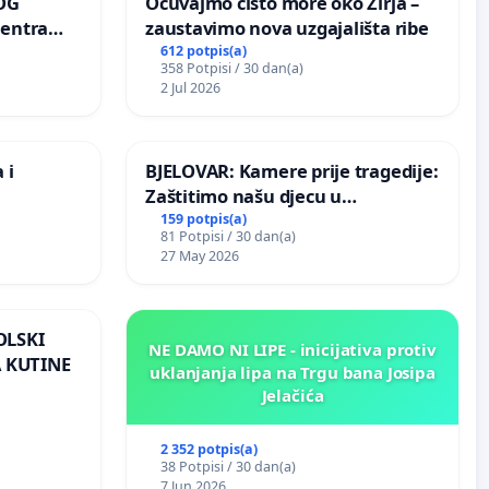
OG
Očuvajmo čisto more oko Žirja –
centra
zaustavimo nova uzgajališta ribe
ojećih
612 potpis(a)
358 Potpisi / 30 dan(a)
ih stabala
2 Jul 2026
 i
BJELOVAR: Kamere prije tragedije:
Zaštitimo našu djecu u
Vukovarskoj!
159 potpis(a)
81 Potpisi / 30 dan(a)
27 May 2026
OLSKI
NE DAMO NI LIPE - inicijativa protiv
 KUTINE
uklanjanja lipa na Trgu bana Josipa
Jelačića
2 352 potpis(a)
38 Potpisi / 30 dan(a)
7 Jun 2026