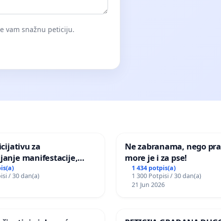
će vam snažnu peticiju.
icijativu za
Ne zabranama, nego pra
janje manifestacije,
more je i za pse!
nagrade ili drugog
is(a)
1 434 potpis(a)
isi / 30 dan(a)
1 300 Potpisi / 30 dan(a)
gađaja „Edin Avdić“ u
21 Jun 2026