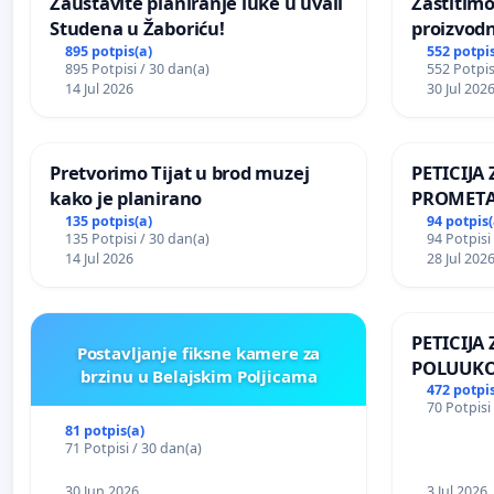
Zaustavite planiranje luke u uvali
Zaštitimo
Studena u Žaboriću!
proizvod
uništavan
895 potpis(a)
552 potpis
895 Potpisi / 30 dan(a)
552 Potpis
kuge
14 Jul 2026
30 Jul 202
Pretvorimo Tijat u brod muzej
PETICIJ
kako je planirano
PROMETA
ZA STANO
135 potpis(a)
94 potpis(
135 Potpisi / 30 dan(a)
94 Potpisi
Kamensko
14 Jul 2026
28 Jul 202
PETICIJA
Postavljanje fiksne kamere za
POLUUKO
brzinu u Belajskim Poljicama
NASELJU 
472 potpis
70 Potpisi
81 potpis(a)
71 Potpisi / 30 dan(a)
30 Jun 2026
3 Jul 2026