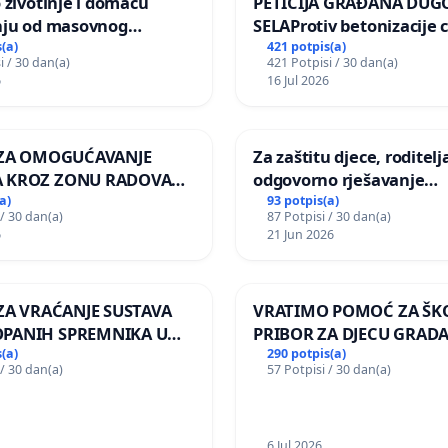
 životinje i domaću
PETICIJA GRAĐANA DUG
nju od masovnog
SELAProtiv betonizacije 
ja zbog afričke svinjske
grada i za očuvanje post
(a)
421 potpis(a)
i / 30 dan(a)
421 Potpisi / 30 dan(a)
zelenih površina i odrasl
6
16 Jul 2026
pri donošenju izmjena
urbanističkog plana
A ZA OMOGUĆAVANJE
Za zaštitu djece, roditelja
 KROZ ZONU RADOVA
odgovorno rješavanje
VNIKE Mjesnog odbora
maloljetničkog nasilja
a)
93 potpis(a)
 / 30 dan(a)
87 Potpisi / 30 dan(a)
 i Lemić Brdo
6
21 Jun 2026
 ZA VRAĆANJE SUSTAVA
VRATIMO POMOĆ ZA ŠK
PANIH SPREMNIKA U
PRIBOR ZA DJECU GRADA
KOLANJSKI GAJAC
(a)
290 potpis(a)
 / 30 dan(a)
57 Potpisi / 30 dan(a)
6 Jul 2026