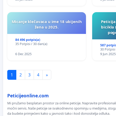
Micanje klečavaca u ime 18 ubijenih
Peticij
žena u 2025.
bicikla
pogo
84 496 potpis(a)
35 Potpisi / 30 dan(a)
587 potpis
30 Potpisi
6 Dec 2025
9 Jun 2025
1
2
3
4
»
Peticijeonline.com
Mi pružamo besplatan prostor za online peticije. Napravite profesionaln
močni servis. Naše peticije se svakodnevno spominju u medijima, stoga j
da budete primjećeni kako u javnosti tako i kod donositelja odluka.