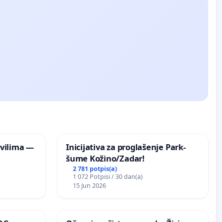
vilima —
Inicijativa za proglašenje Park-
šume Kožino/Zadar!
2 781 potpis(a)
1 072 Potpisi / 30 dan(a)
15 Jun 2026