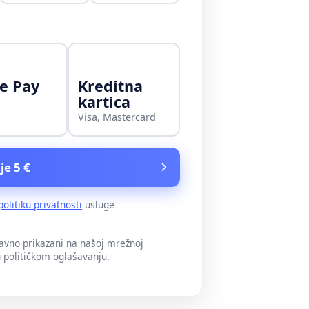
e Pay
Kreditna
kartica
Visa, Mastercard
je 5 €
politiku privatnosti
usluge
javno prikazani na našoj mrežnoj
u političkom oglašavanju.