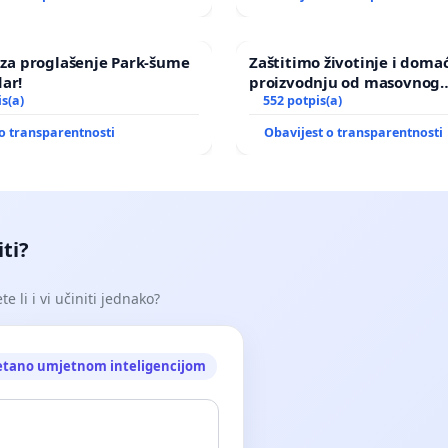
a za proglašenje Park-šume
Zaštitimo životinje i doma
ar!
proizvodnju od masovnog
is(a)
uništavanja zbog afričke s
552 potpis(a)
kuge
o transparentnosti
Obavijest o transparentnosti
iti?
e li i vi učiniti jednako?
etano umjetnom inteligencijom