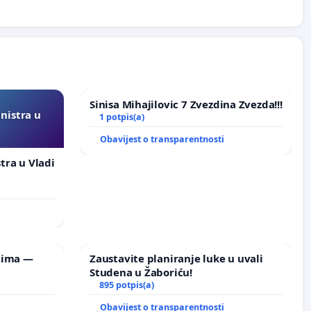
Sinisa Mihajilovic 7 Zvezdina Zvezda!!!
inistra u
1 potpis(a)
Obavijest o transparentnosti
stra u Vladi
lima —
Zaustavite planiranje luke u uvali
Studena u Žaboriću!
895 potpis(a)
Obavijest o transparentnosti