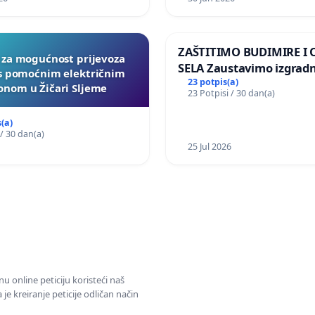
ZAŠTITIMO BUDIMIRE I
a za mogućnost prijevoza
SELA Zaustavimo izgrad
 s pomoćnim električnim
Sunčane elektrane Vedr
23 potpis(a)
nom u Žičari Sljeme
23 Potpisi / 30 dan(a)
području Ugljana
(a)
 / 30 dan(a)
25 Jul 2026
u online peticiju koristeći naš
e kreiranje peticije odličan način