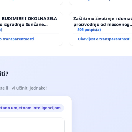
 BUDIMIRE I OKOLNA SELA
Zaštitimo životinje i doma
o izgradnju Sunčane
proizvodnju od masovnog
Vedrine na području
a)
uništavanja zbog afričke s
505 potpis(a)
kuge
o transparentnosti
Obavijest o transparentnosti
iti?
e li i vi učiniti jednako?
etano umjetnom inteligencijom