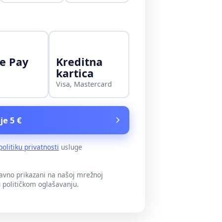
e Pay
Kreditna
kartica
Visa, Mastercard
je 5 €
politiku privatnosti
usluge
javno prikazani na našoj mrežnoj
u političkom oglašavanju.