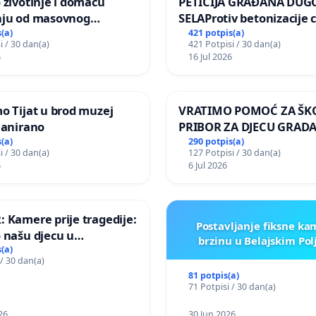
 životinje i domaću
PETICIJA GRAĐANA DUG
nju od masovnog
SELAProtiv betonizacije 
ja zbog afričke svinjske
grada i za očuvanje post
(a)
421 potpis(a)
i / 30 dan(a)
421 Potpisi / 30 dan(a)
zelenih površina i odrasl
6
16 Jul 2026
pri donošenju izmjena
urbanističkog plana
o Tijat u brod muzej
VRATIMO POMOĆ ZA ŠK
lanirano
PRIBOR ZA DJECU GRADA
(a)
290 potpis(a)
i / 30 dan(a)
127 Potpisi / 30 dan(a)
6
6 Jul 2026
 Kamere prije tragedije:
Postavljanje fiksne ka
 našu djecu u
brzinu u Belajskim Po
koj!
(a)
 / 30 dan(a)
81 potpis(a)
71 Potpisi / 30 dan(a)
26
30 Jun 2026