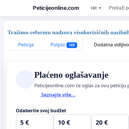
Peticijeonline.com
Pretraži p
HR ▼
Tražimo reformu nadzora visokorizičnih nasilnih
Peticija
Potpisi
Dodatna vidljivo
105
Plaćeno oglašavanje
Peticijeonline.com će oglas za ovu peticiju 
Saznajte više...
Odaberite svoj budžet
5 €
10 €
20 €