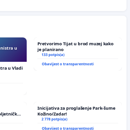
Pretvorimo Tijat u brod muzej kako
inistra u
je planirano
133 potpis(a)
Obavijest o transparentnosti
stra u Vladi
Inicijativa za proglašenje Park-šume
ljetničkog
Kožino/Zadar!
2 778 potpis(a)
Obavijest o transparentnosti