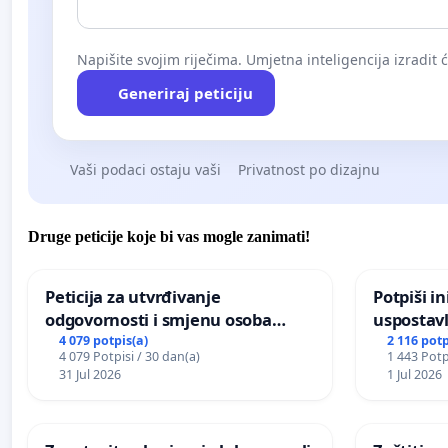
Napišite svojim riječima. Umjetna inteligencija izradit 
Generiraj peticiju
Vaši podaci ostaju vaši
Privatnost po dizajnu
Druge peticije koje bi vas mogle zanimati!
Peticija za utvrđivanje
Potpiši in
odgovornosti i smjenu osoba
uspostavl
odgovornih za incident u
godišnje 
4 079 potpis(a)
2 116 potp
4 079 Potpisi / 30 dan(a)
1 443 Potp
Zoološkom vrtu Grada Zagreba
javnog do
31 Jul 2026
1 Jul 2026
Sarajevu