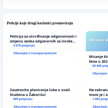
Peticije koje drugi korisnici promoviraju
Peticija za utvrđivanje odgovornosti i
Micanje k
smjenu osoba odgovornih za incident
u Zoološkom vrtu Grada Zagreba
4 079 potpis(a)
Obavijest o transparentnosti
Micanje kl
žena u 202
84 496 pot
Obavijest 
Zaustavite planiranje luke u uvali
Ne zabran
Studena u Žaboriću!
more je i z
895 potpis(a)
1 405 potp
Obavijest o transparentnosti
Obavijest 