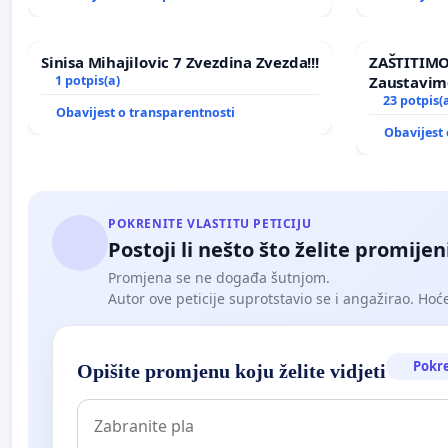
Sinisa Mihajilovic 7 Zvezdina Zvezda!!!
ZAŠTITIMO
1 potpis(a)
Zaustavim
elektrane 
23 potpis(
Obavijest o transparentnosti
Ugljana
Obavijest 
POKRENITE VLASTITU PETICIJU
Postoji li nešto što želite promijen
Promjena se ne događa šutnjom.
Autor ove peticije suprotstavio se i angažirao. Hoćet
Pokr
Opišite promjenu koju želite vidjeti