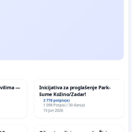
vilima —
Inicijativa za proglašenje Park-
šume Kožino/Zadar!
2 778 potpis(a)
1 098 Potpisi / 30 dan(a)
15 Jun 2026