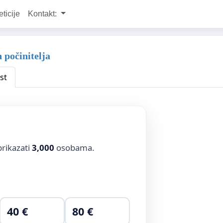
eticije
Kontakt:
 počinitelja
st
prikazati
3,000
osobama.
40 €
80 €