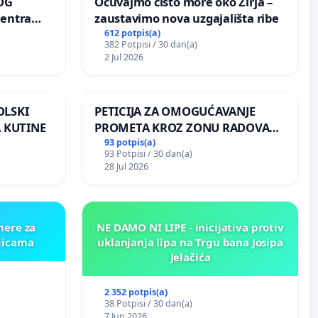
OG
Očuvajmo čisto more oko Žirja –
centra
zaustavimo nova uzgajališta ribe
ojećih
612 potpis(a)
382 Potpisi / 30 dan(a)
ih stabala
2 Jul 2026
OLSKI
PETICIJA ZA OMOGUĆAVANJE
 KUTINE
PROMETA KROZ ZONU RADOVA
ZA STANOVNIKE Mjesnog odbora
93 potpis(a)
93 Potpisi / 30 dan(a)
Kamensko i Lemić Brdo
28 Jul 2026
mere za
NE DAMO NI LIPE - inicijativa protiv
ljicama
uklanjanja lipa na Trgu bana Josipa
Jelačića
2 352 potpis(a)
38 Potpisi / 30 dan(a)
7 Jun 2026