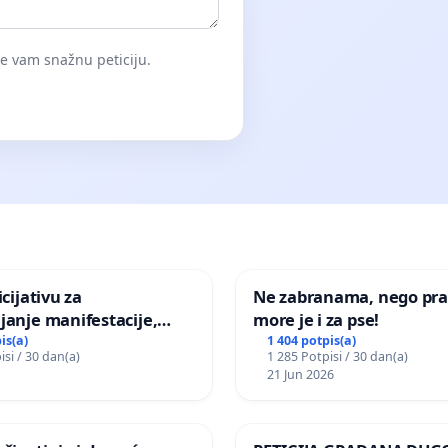
će vam snažnu peticiju.
icijativu za
Ne zabranama, nego pra
janje manifestacije,
more je i za pse!
nagrade ili drugog
is(a)
1 404 potpis(a)
isi / 30 dan(a)
1 285 Potpisi / 30 dan(a)
gađaja „Edin Avdić“ u
21 Jun 2026