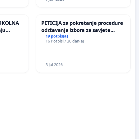
 OKOLNA
PETICIJA za pokretanje procedure
nju
održavanja izbora za savjete
ine na
mjesnih zajednica u Općini
19 potpis(a)
16 Potpisi / 30 dan(a)
Bugojno
3 Jul 2026