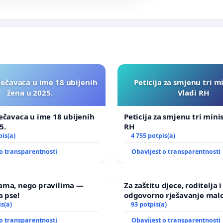
lečavaca u ime 18 ubijenih
Peticija za smjenu tri m
žena u 2025.
Vladi RH
ečavaca u ime 18 ubijenih
Peticija za smjenu tri mini
5.
RH
pis(a)
4 755 potpis(a)
o transparentnosti
Obavijest o transparentnosti
ama, nego pravilima —
Za zaštitu djece, roditelja i
a pse!
odgovorno rješavanje malo
is(a)
nasilja
93 potpis(a)
o transparentnosti
Obavijest o transparentnosti