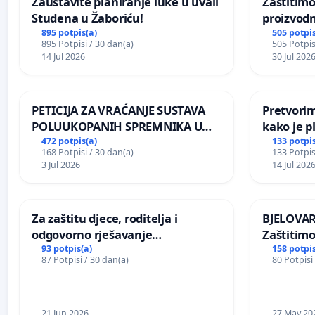
Zaustavite planiranje luke u uvali
Zaštitimo
Studena u Žaboriću!
proizvod
uništavan
895 potpis(a)
505 potpis
895 Potpisi / 30 dan(a)
505 Potpis
kuge
14 Jul 2026
30 Jul 202
PETICIJA ZA VRAĆANJE SUSTAVA
Pretvorim
POLUUKOPANIH SPREMNIKA U
kako je p
NASELJU KOLANJSKI GAJAC
472 potpis(a)
133 potpis
168 Potpisi / 30 dan(a)
133 Potpis
3 Jul 2026
14 Jul 202
Za zaštitu djece, roditelja i
BJELOVAR:
odgovorno rješavanje
Zaštitimo
maloljetničkog nasilja
Vukovars
93 potpis(a)
158 potpis
87 Potpisi / 30 dan(a)
80 Potpisi
21 Jun 2026
27 May 20