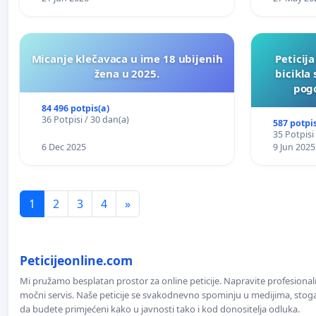
Micanje klečavaca u ime 18 ubijenih
Peticij
žena u 2025.
bicikla
pogo
84 496 potpis(a)
36 Potpisi / 30 dan(a)
587 potpis
35 Potpisi
6 Dec 2025
9 Jun 2025
1
2
3
4
»
Peticijeonline.com
Mi pružamo besplatan prostor za online peticije. Napravite profesionaln
močni servis. Naše peticije se svakodnevno spominju u medijima, stoga j
da budete primjećeni kako u javnosti tako i kod donositelja odluka.