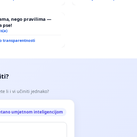
ama, nego pravilima —
a pse!
is(a)
o transparentnosti
iti?
e li i vi učiniti jednako?
etano umjetnom inteligencijom