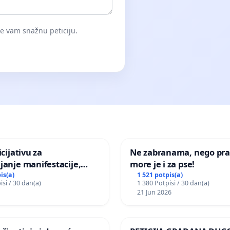
će vam snažnu peticiju.
icijativu za
Ne zabranama, nego pra
janje manifestacije,
more je i za pse!
nagrade ili drugog
is(a)
1 521 potpis(a)
isi / 30 dan(a)
1 380 Potpisi / 30 dan(a)
gađaja „Edin Avdić“ u
21 Jun 2026