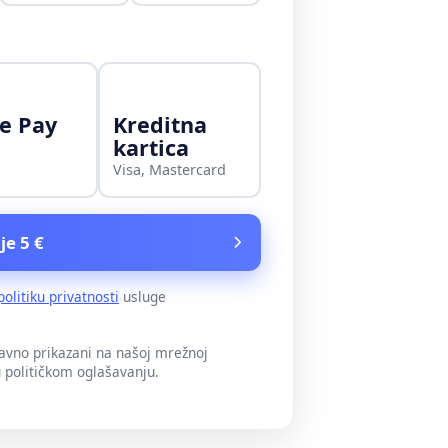
e Pay
Kreditna
kartica
Visa, Mastercard
je 5 €
politiku privatnosti
usluge
javno prikazani na našoj mrežnoj
u političkom oglašavanju.