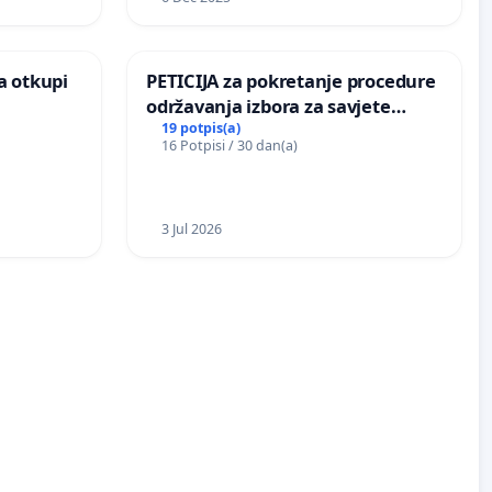
a otkupi
PETICIJA za pokretanje procedure
održavanja izbora za savjete
mjesnih zajednica u Općini
19 potpis(a)
16 Potpisi / 30 dan(a)
Bugojno
3 Jul 2026