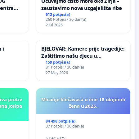
OG
Očuvajmo čisto more oko Žirja –
centra
zaustavimo nova uzgajališta ribe
ojećih
612 potpis(a)
260 Potpisi / 30 dan(a)
ih stabala
2 Jul 2026
 i
BJELOVAR: Kamere prije tragedije:
Zaštitimo našu djecu u
Vukovarskoj!
159 potpis(a)
81 Potpisi / 30 dan(a)
27 May 2026
iva protiv
Micanje klečavaca u ime 18 ubijenih
ana Josipa
žena u 2025.
84 498 potpis(a)
37 Potpisi / 30 dan(a)
6 Dec 2025