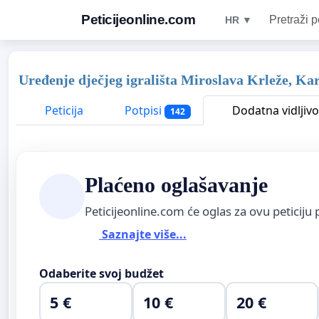
Peticijeonline.com
Pretraži p
HR ▼
Uređenje dječjeg igrališta Miroslava Krleže, Ka
Peticija
Potpisi
Dodatna vidljivo
142
Plaćeno oglašavanje
Peticijeonline.com će oglas za ovu peticiju 
Saznajte više...
Odaberite svoj budžet
5 €
10 €
20 €