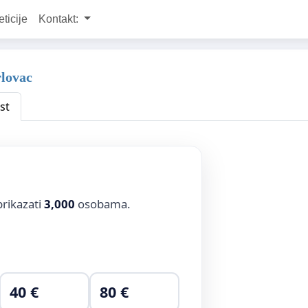
eticije
Kontakt:
rlovac
st
prikazati
3,000
osobama.
40 €
80 €