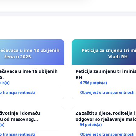
lečavaca u ime 18 ubijenih
Peticija za smjenu tri m
žena u 2025.
Vladi RH
ečavaca u ime 18 ubijenih
Peticija za smjenu tri mini
5.
RH
pis(a)
4 756 potpis(a)
o transparentnosti
Obavijest o transparentnosti
životinje i domaću
Za zaštitu djece, roditelja i
ju od masovnog
odgovorno rješavanje malo
a zbog afričke svinjske
(a)
nasilja
94 potpis(a)
o transparentnosti
Obavijest o transparentnosti