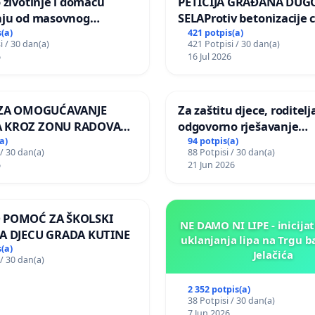
 životinje i domaću
PETICIJA GRAĐANA DUG
nju od masovnog
SELAProtiv betonizacije 
ja zbog afričke svinjske
grada i za očuvanje post
(a)
421 potpis(a)
i / 30 dan(a)
421 Potpisi / 30 dan(a)
zelenih površina i odrasl
6
16 Jul 2026
pri donošenju izmjena
urbanističkog plana
A ZA OMOGUĆAVANJE
Za zaštitu djece, roditelja
 KROZ ZONU RADOVA
odgovorno rješavanje
VNIKE Mjesnog odbora
maloljetničkog nasilja
a)
94 potpis(a)
 / 30 dan(a)
88 Potpisi / 30 dan(a)
 i Lemić Brdo
6
21 Jun 2026
 POMOĆ ZA ŠKOLSKI
NE DAMO NI LIPE - inicijat
A DJECU GRADA KUTINE
uklanjanja lipa na Trgu b
(a)
Jelačića
 / 30 dan(a)
2 352 potpis(a)
38 Potpisi / 30 dan(a)
7 Jun 2026