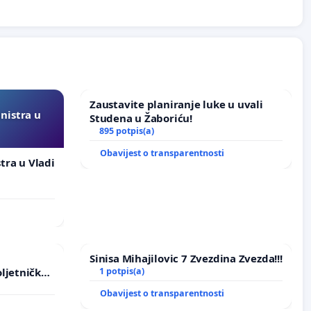
Zaustavite planiranje luke u uvali
inistra u
Studena u Žaboriću!
895 potpis(a)
Obavijest o transparentnosti
stra u Vladi
Sinisa Mihajilovic 7 Zvezdina Zvezda!!!
ljetničkog
1 potpis(a)
Obavijest o transparentnosti