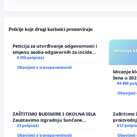
Peticije koje drugi korisnici promoviraju
Peticija za utvrđivanje odgovornosti i
Micanje k
smjenu osoba odgovornih za incident
u Zoološkom vrtu Grada Zagreba
4 350 potpis(a)
Obavijest o transparentnosti
Micanje kl
žena u 202
84 498 pot
Obavijest 
ZAŠTITIMO BUDIMIRE I OKOLNA SELA
Zaštitimo 
Zaustavimo izgradnju Sunčane
proizvodn
elektrane Vedrine na području
23 potpis(a)
uništavanj
612 potpis
Ugljana
kuge
Obavijest o transparentnosti
Obavijest 