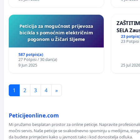
ZAŠTITI
Peticija za mogućnost prijevoza
SELA Zau
bicikla s pomoćnim električnim
Sunčane 
23 potpis(
pogonom u Žičari Sljeme
23 Potpisi
području
587 potpis(a)
27 Potpisi / 30 dan(a)
9 Jun 2025
25 Jul 202
1
2
3
4
»
Peticijeonline.com
Mi pružamo besplatan prostor za online peticije. Napravite profesionaln
močni servis. Naše peticije se svakodnevno spominju u medijima, stoga j
da budete primjećeni kako u javnosti tako i kod donositelja odluka.