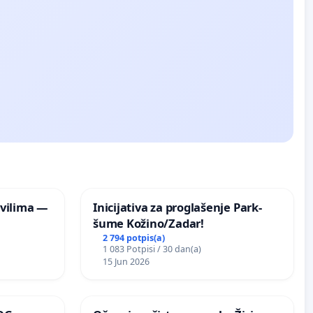
vilima —
Inicijativa za proglašenje Park-
šume Kožino/Zadar!
2 794 potpis(a)
1 083 Potpisi / 30 dan(a)
15 Jun 2026