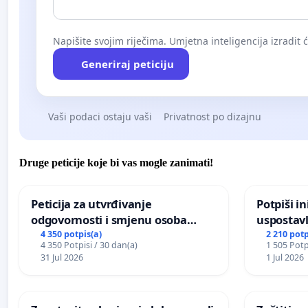
Napišite svojim riječima. Umjetna inteligencija izradit 
Generiraj peticiju
Vaši podaci ostaju vaši
Privatnost po dizajnu
Druge peticije koje bi vas mogle zanimati!
Peticija za utvrđivanje
Potpiši in
odgovornosti i smjenu osoba
uspostavl
odgovornih za incident u
godišnje 
4 350 potpis(a)
2 210 potp
4 350 Potpisi / 30 dan(a)
1 505 Potp
Zoološkom vrtu Grada Zagreba
javnog do
31 Jul 2026
1 Jul 2026
Sarajevu