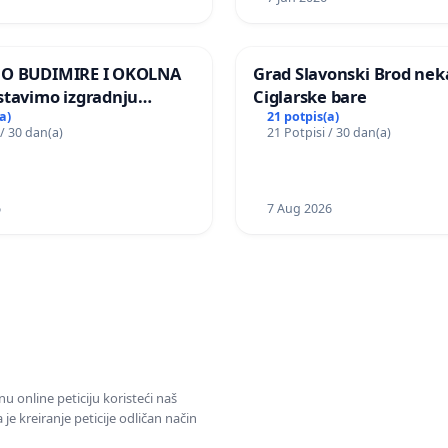
MO BUDIMIRE I OKOLNA
Grad Slavonski Brod nek
stavimo izgradnju
Ciglarske bare
elektrane Vedrine na
a)
21 potpis(a)
 / 30 dan(a)
21 Potpisi / 30 dan(a)
 Ugljana
6
7 Aug 2026
u online peticiju koristeći naš
e kreiranje peticije odličan način