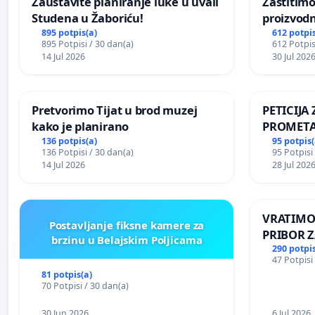
Zaustavite planiranje luke u uvali
Zaštitimo
Studena u Žaboriću!
proizvod
uništavan
895 potpis(a)
612 potpis
895 Potpisi / 30 dan(a)
612 Potpis
kuge
14 Jul 2026
30 Jul 202
Pretvorimo Tijat u brod muzej
PETICIJ
kako je planirano
PROMETA
ZA STANO
136 potpis(a)
95 potpis(
136 Potpisi / 30 dan(a)
95 Potpisi
Kamensko
14 Jul 2026
28 Jul 202
VRATIMO
Postavljanje fiksne kamere za
PRIBOR Z
brzinu u Belajskim Poljicama
290 potpis
47 Potpisi
81 potpis(a)
70 Potpisi / 30 dan(a)
30 Jun 2026
6 Jul 2026