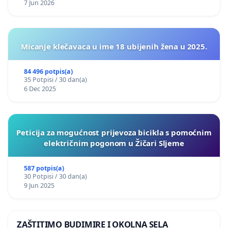
7 Jun 2026
Micanje klečavaca u ime 18 ubijenih žena u 2025.
84 496 potpis(a)
35 Potpisi / 30 dan(a)
6 Dec 2025
Peticija za mogućnost prijevoza bicikla s pomoćnim
električnim pogonom u Žičari Sljeme
587 potpis(a)
30 Potpisi / 30 dan(a)
9 Jun 2025
ZAŠTITIMO BUDIMIRE I OKOLNA SELA