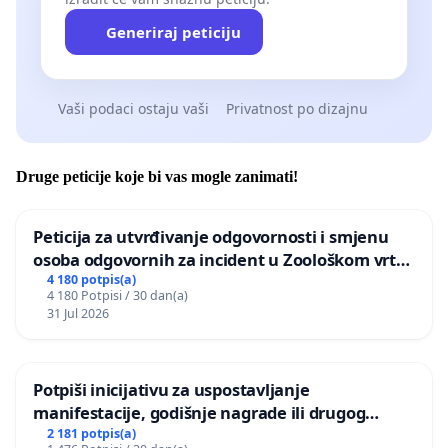
Generiraj peticiju
Vaši podaci ostaju vaši
Privatnost po dizajnu
Druge peticije koje bi vas mogle zanimati!
Peticija za utvrđivanje odgovornosti i smjenu
osoba odgovornih za incident u Zoološkom vrtu
Grada Zagreba
4 180 potpis(a)
4 180 Potpisi / 30 dan(a)
31 Jul 2026
Potpiši inicijativu za uspostavljanje
manifestacije, godišnje nagrade ili drugog
javnog događaja „Edin Avdić“ u Sarajevu
2 181 potpis(a)