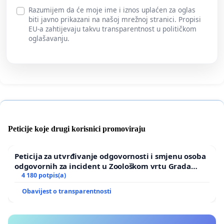
Razumijem da će moje ime i iznos uplaćen za oglas
biti javno prikazani na našoj mrežnoj stranici. Propisi
EU-a zahtijevaju takvu transparentnost u političkom
oglašavanju.
Peticije koje drugi korisnici promoviraju
Peticija za utvrđivanje odgovornosti i smjenu osoba
odgovornih za incident u Zoološkom vrtu Grada
Zagreba
4 180 potpis(a)
Obavijest o transparentnosti