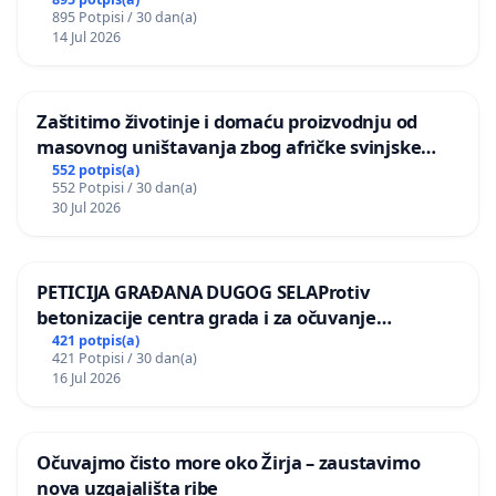
895 Potpisi / 30 dan(a)
14 Jul 2026
Zaštitimo životinje i domaću proizvodnju od
masovnog uništavanja zbog afričke svinjske
kuge
552 potpis(a)
552 Potpisi / 30 dan(a)
30 Jul 2026
PETICIJA GRAĐANA DUGOG SELAProtiv
betonizacije centra grada i za očuvanje
postojećih zelenih površina i odraslih stabala pri
421 potpis(a)
421 Potpisi / 30 dan(a)
donošenju izmjena urbanističkog plana
16 Jul 2026
Očuvajmo čisto more oko Žirja – zaustavimo
nova uzgajališta ribe