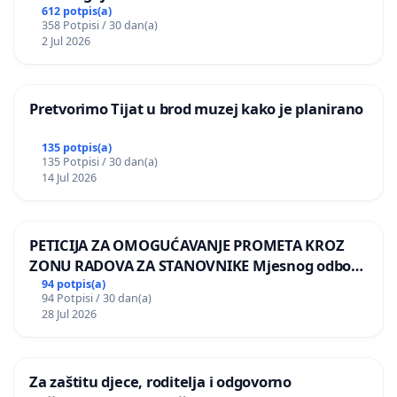
612 potpis(a)
358 Potpisi / 30 dan(a)
2 Jul 2026
Pretvorimo Tijat u brod muzej kako je planirano
135 potpis(a)
135 Potpisi / 30 dan(a)
14 Jul 2026
PETICIJA ZA OMOGUĆAVANJE PROMETA KROZ
ZONU RADOVA ZA STANOVNIKE Mjesnog odbora
Kamensko i Lemić Brdo
94 potpis(a)
94 Potpisi / 30 dan(a)
28 Jul 2026
Za zaštitu djece, roditelja i odgovorno