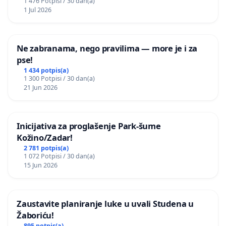
1 476 Potpisi / 30 dan(a)
1 Jul 2026
Ne zabranama, nego pravilima — more je i za
pse!
1 434 potpis(a)
1 300 Potpisi / 30 dan(a)
21 Jun 2026
Inicijativa za proglašenje Park-šume
Kožino/Zadar!
2 781 potpis(a)
1 072 Potpisi / 30 dan(a)
15 Jun 2026
Zaustavite planiranje luke u uvali Studena u
Žaboriću!
895 potpis(a)