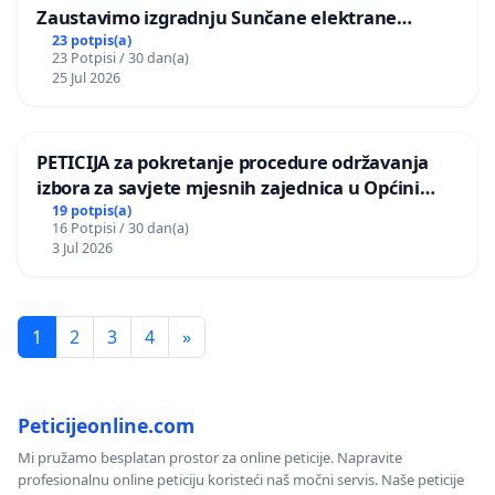
Zaustavimo izgradnju Sunčane elektrane
Vedrine na području Ugljana
23 potpis(a)
23 Potpisi / 30 dan(a)
25 Jul 2026
PETICIJA za pokretanje procedure održavanja
izbora za savjete mjesnih zajednica u Općini
Bugojno
19 potpis(a)
16 Potpisi / 30 dan(a)
3 Jul 2026
1
2
3
4
»
Peticijeonline.com
Mi pružamo besplatan prostor za online peticije. Napravite
profesionalnu online peticiju koristeći naš močni servis. Naše peticije