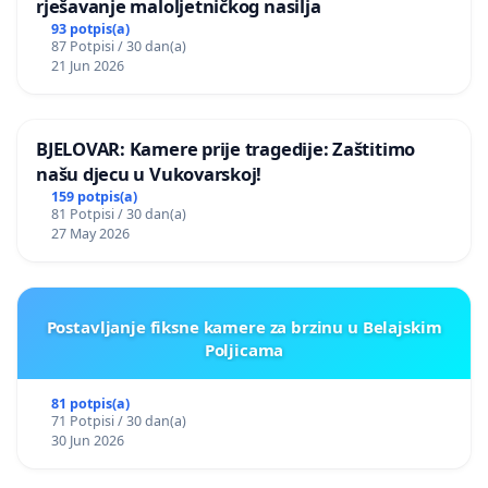
rješavanje maloljetničkog nasilja
93 potpis(a)
87 Potpisi / 30 dan(a)
21 Jun 2026
BJELOVAR: Kamere prije tragedije: Zaštitimo
našu djecu u Vukovarskoj!
159 potpis(a)
81 Potpisi / 30 dan(a)
27 May 2026
Postavljanje fiksne kamere za brzinu u Belajskim
Poljicama
81 potpis(a)
71 Potpisi / 30 dan(a)
30 Jun 2026