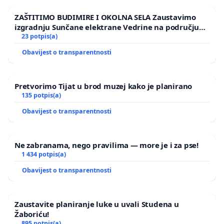
ZAŠTITIMO BUDIMIRE I OKOLNA SELA Zaustavimo
izgradnju Sunčane elektrane Vedrine na području
Ugljana
23 potpis(a)
Obavijest o transparentnosti
Pretvorimo Tijat u brod muzej kako je planirano
135 potpis(a)
Obavijest o transparentnosti
Ne zabranama, nego pravilima — more je i za pse!
1 434 potpis(a)
Obavijest o transparentnosti
Zaustavite planiranje luke u uvali Studena u
Žaboriću!
895 potpis(a)