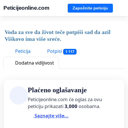
Peticijeonline.com
Započnite peticiju
Voda za sve da život teče potpiši sad da azil
Viškovo ima više sreće.
Peticija
Potpisi
1 117
Dodatna vidljivost
Plaćeno oglašavanje
Peticijeonline.com će oglas za ovu
peticiju prikazati
3,000
osobama.
Saznajte više...