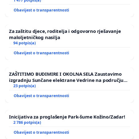
1 477 potpis(a)
Obavijest o transparentnosti
Za zaštitu djece, roditelja i odgovorno rješavanje
maloljetničkog nasilja
94 potpis(a)
Obavijest o transparentnosti
ZAŠTITIMO BUDIMIRE I OKOLNA SELA Zaustavimo
izgradnju Sunčane elektrane Vedrine na području
Ugljana
23 potpis(a)
Obavijest o transparentnosti
Inicijativa za proglašenje Park-šume Kožino/Zadar!
2 786 potpis(a)
Obavijest o transparentnosti