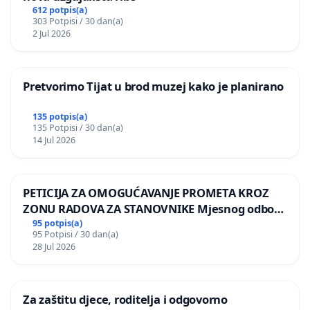
612 potpis(a)
303 Potpisi / 30 dan(a)
2 Jul 2026
Pretvorimo Tijat u brod muzej kako je planirano
135 potpis(a)
135 Potpisi / 30 dan(a)
14 Jul 2026
PETICIJA ZA OMOGUĆAVANJE PROMETA KROZ
ZONU RADOVA ZA STANOVNIKE Mjesnog odbora
Kamensko i Lemić Brdo
95 potpis(a)
95 Potpisi / 30 dan(a)
28 Jul 2026
Za zaštitu djece, roditelja i odgovorno