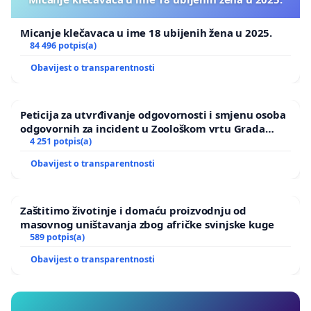
Micanje klečavaca u ime 18 ubijenih žena u 2025.
84 496 potpis(a)
Obavijest o transparentnosti
Peticija za utvrđivanje odgovornosti i smjenu osoba
odgovornih za incident u Zoološkom vrtu Grada
Zagreba
4 251 potpis(a)
Obavijest o transparentnosti
Zaštitimo životinje i domaću proizvodnju od
masovnog uništavanja zbog afričke svinjske kuge
589 potpis(a)
Obavijest o transparentnosti