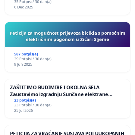
35 Potpisi / 30 dan(a)
6 Dec 2025
Peticija za mogućnost prijevoza bicikla s pomoćnim
električnim pogonom u Žičari Sljeme
587 potpis(a)
29 Potpisi / 30 dan(a)
9 Jun 2025
ZAŠTITIMO BUDIMIRE I OKOLNA SELA
Zaustavimo izgradnju Sunčane elektrane
Vedrine na području Ugljana
23 potpis(a)
23 Potpisi / 30 dan(a)
25 Jul 2026
PETICIJA ZA VRAĆANJE SUSTAVA POLUUKOPANIH