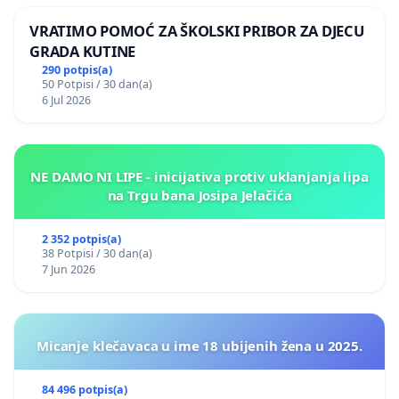
VRATIMO POMOĆ ZA ŠKOLSKI PRIBOR ZA DJECU
GRADA KUTINE
290 potpis(a)
50 Potpisi / 30 dan(a)
6 Jul 2026
NE DAMO NI LIPE - inicijativa protiv uklanjanja lipa
na Trgu bana Josipa Jelačića
2 352 potpis(a)
38 Potpisi / 30 dan(a)
7 Jun 2026
Micanje klečavaca u ime 18 ubijenih žena u 2025.
84 496 potpis(a)