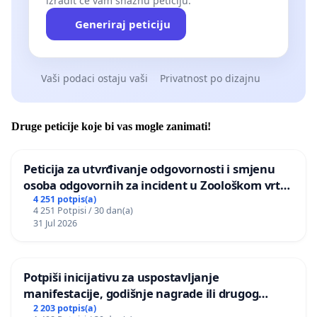
izradit će vam snažnu peticiju.
Generiraj peticiju
Vaši podaci ostaju vaši
Privatnost po dizajnu
Druge peticije koje bi vas mogle zanimati!
Peticija za utvrđivanje odgovornosti i smjenu
osoba odgovornih za incident u Zoološkom vrtu
Grada Zagreba
4 251 potpis(a)
4 251 Potpisi / 30 dan(a)
31 Jul 2026
Potpiši inicijativu za uspostavljanje
manifestacije, godišnje nagrade ili drugog
javnog događaja „Edin Avdić“ u Sarajevu
2 203 potpis(a)