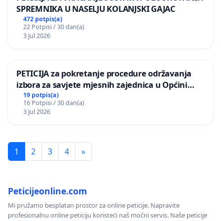
SPREMNIKA U NASELJU KOLANJSKI GAJAC
472 potpis(a)
22 Potpisi / 30 dan(a)
3 Jul 2026
PETICIJA za pokretanje procedure održavanja
izbora za savjete mjesnih zajednica u Općini
Bugojno
19 potpis(a)
16 Potpisi / 30 dan(a)
3 Jul 2026
1
2
3
4
»
Peticijeonline.com
Mi pružamo besplatan prostor za online peticije. Napravite
profesionalnu online peticiju koristeći naš močni servis. Naše peticije