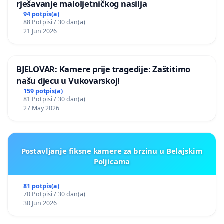
rješavanje maloljetničkog nasilja
94 potpis(a)
88 Potpisi / 30 dan(a)
21 Jun 2026
BJELOVAR: Kamere prije tragedije: Zaštitimo
našu djecu u Vukovarskoj!
159 potpis(a)
81 Potpisi / 30 dan(a)
27 May 2026
Postavljanje fiksne kamere za brzinu u Belajskim
Poljicama
81 potpis(a)
70 Potpisi / 30 dan(a)
30 Jun 2026