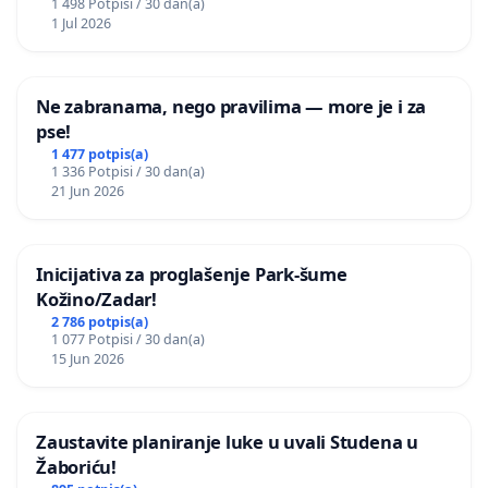
1 498 Potpisi / 30 dan(a)
1 Jul 2026
Ne zabranama, nego pravilima — more je i za
pse!
1 477 potpis(a)
1 336 Potpisi / 30 dan(a)
21 Jun 2026
Inicijativa za proglašenje Park-šume
Kožino/Zadar!
2 786 potpis(a)
1 077 Potpisi / 30 dan(a)
15 Jun 2026
Zaustavite planiranje luke u uvali Studena u
Žaboriću!