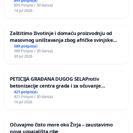
895 potpis(a)
895 Potpisi / 30 dan(a)
14 Jul 2026
Zaštitimo životinje i domaću proizvodnju od
masovnog uništavanja zbog afričke svinjske
kuge
589 potpis(a)
589 Potpisi / 30 dan(a)
30 Jul 2026
PETICIJA GRAĐANA DUGOG SELAProtiv
betonizacije centra grada i za očuvanje
postojećih zelenih površina i odraslih stabala pri
421 potpis(a)
421 Potpisi / 30 dan(a)
donošenju izmjena urbanističkog plana
16 Jul 2026
Očuvajmo čisto more oko Žirja – zaustavimo
nova uzgajališta ribe