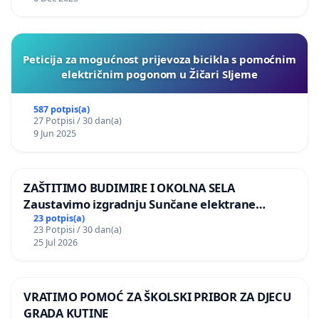
Peticija za mogućnost prijevoza bicikla s pomoćnim
električnim pogonom u Žičari Sljeme
587 potpis(a)
27 Potpisi / 30 dan(a)
9 Jun 2025
ZAŠTITIMO BUDIMIRE I OKOLNA SELA
Zaustavimo izgradnju Sunčane elektrane
Vedrine na području Ugljana
23 potpis(a)
23 Potpisi / 30 dan(a)
25 Jul 2026
VRATIMO POMOĆ ZA ŠKOLSKI PRIBOR ZA DJECU
GRADA KUTINE