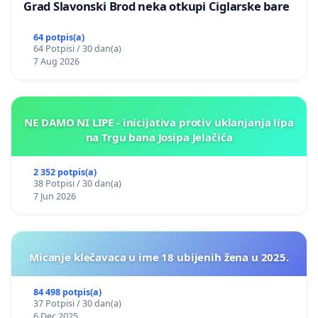
Grad Slavonski Brod neka otkupi Ciglarske bare
64 potpis(a)
64 Potpisi / 30 dan(a)
7 Aug 2026
NE DAMO NI LIPE - inicijativa protiv uklanjanja lipa
na Trgu bana Josipa Jelačića
2 352 potpis(a)
38 Potpisi / 30 dan(a)
7 Jun 2026
Micanje klečavaca u ime 18 ubijenih žena u 2025.
84 498 potpis(a)
37 Potpisi / 30 dan(a)
6 Dec 2025