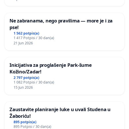
Ne zabranama, nego pravilima — more je i za
pse!
1 562 potpis(a)
1 417 Potpisi / 30 dan(a)
21 Jun 2026
Inicijativa za proglašenje Park-šume
Kožino/Zadar!
2 797 potpis(a)
1 082 Potpisi / 30 dan(a)
15 Jun 2026
Zaustavite planiranje luke u uvali Studena u
Žaboriću!
895 potpis(a)
895 Potpisi / 30 dan(a)