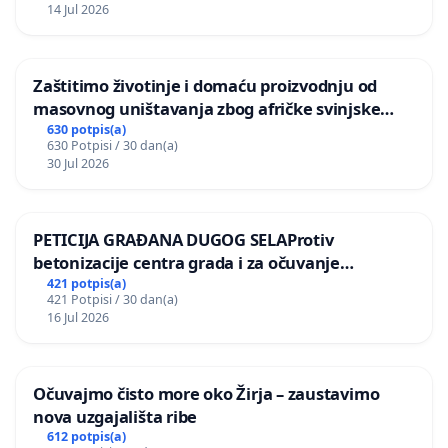
14 Jul 2026
Zaštitimo životinje i domaću proizvodnju od
masovnog uništavanja zbog afričke svinjske
kuge
630 potpis(a)
630 Potpisi / 30 dan(a)
30 Jul 2026
PETICIJA GRAĐANA DUGOG SELAProtiv
betonizacije centra grada i za očuvanje
postojećih zelenih površina i odraslih stabala pri
421 potpis(a)
421 Potpisi / 30 dan(a)
donošenju izmjena urbanističkog plana
16 Jul 2026
Očuvajmo čisto more oko Žirja – zaustavimo
nova uzgajališta ribe
612 potpis(a)