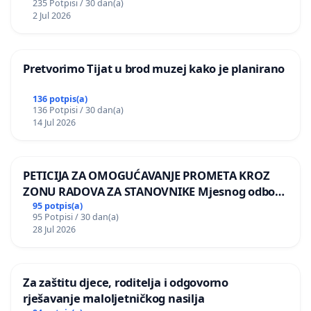
235 Potpisi / 30 dan(a)
2 Jul 2026
Pretvorimo Tijat u brod muzej kako je planirano
136 potpis(a)
136 Potpisi / 30 dan(a)
14 Jul 2026
PETICIJA ZA OMOGUĆAVANJE PROMETA KROZ
ZONU RADOVA ZA STANOVNIKE Mjesnog odbora
Kamensko i Lemić Brdo
95 potpis(a)
95 Potpisi / 30 dan(a)
28 Jul 2026
Za zaštitu djece, roditelja i odgovorno
rješavanje maloljetničkog nasilja