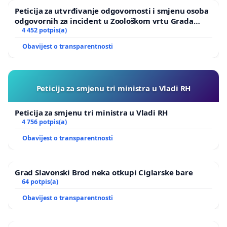
Peticija za utvrđivanje odgovornosti i smjenu osoba
odgovornih za incident u Zoološkom vrtu Grada
Zagreba
4 452 potpis(a)
Obavijest o transparentnosti
Peticija za smjenu tri ministra u Vladi RH
Peticija za smjenu tri ministra u Vladi RH
4 756 potpis(a)
Obavijest o transparentnosti
Grad Slavonski Brod neka otkupi Ciglarske bare
64 potpis(a)
Obavijest o transparentnosti