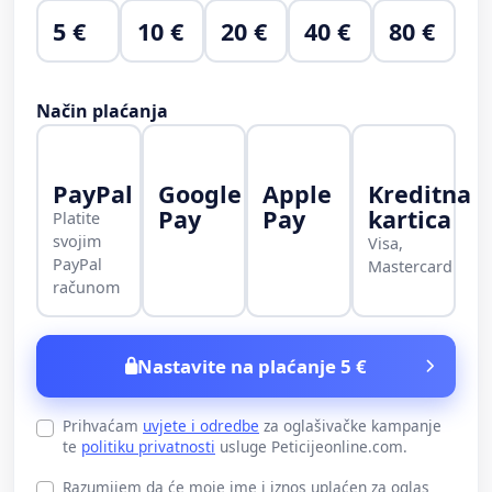
5 €
10 €
20 €
40 €
80 €
Način plaćanja
PayPal
Google
Apple
Kreditna
Pay
Pay
kartica
Platite
svojim
Visa,
PayPal
Mastercard
računom
Nastavite na plaćanje 5 €
Prihvaćam
uvjete i odredbe
za oglašivačke kampanje
te
politiku privatnosti
usluge Peticijeonline.com.
Razumijem da će moje ime i iznos uplaćen za oglas