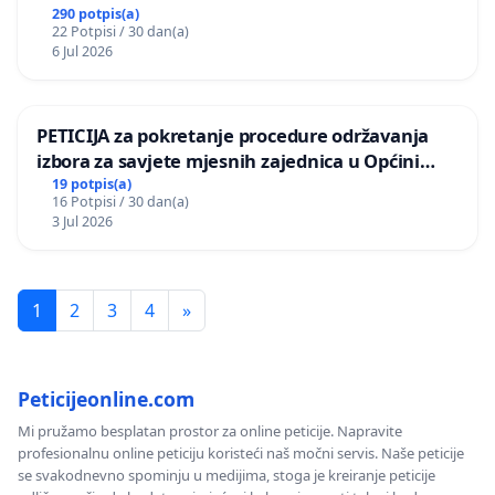
290 potpis(a)
22 Potpisi / 30 dan(a)
6 Jul 2026
PETICIJA za pokretanje procedure održavanja
izbora za savjete mjesnih zajednica u Općini
Bugojno
19 potpis(a)
16 Potpisi / 30 dan(a)
3 Jul 2026
1
2
3
4
»
Peticijeonline.com
Mi pružamo besplatan prostor za online peticije. Napravite
profesionalnu online peticiju koristeći naš močni servis. Naše peticije
se svakodnevno spominju u medijima, stoga je kreiranje peticije