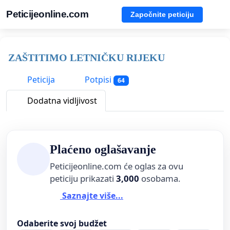
Peticijeonline.com
Započnite peticiju
ZAŠTITIMO LETNIČKU RIJEKU
Peticija
Potpisi
64
Dodatna vidljivost
Plaćeno oglašavanje
Peticijeonline.com će oglas za ovu
peticiju prikazati
3,000
osobama.
Saznajte više...
Odaberite svoj budžet