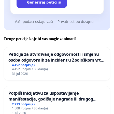
Generiraj peticiju
Vaši podaci ostaju vaši
Privatnost po dizajnu
Druge peticije koje bi vas mogle zanimati!
Peticija za utvrđivanje odgovornosti i smjenu
osoba odgovornih za incident u Zoološkom vrtu
Grada Zagreba
4 452 potpis(a)
4 452 Potpisi / 30 dan(a)
31 Jul 2026
Potpiši inicijativu za uspostavljanje
manifestacije, godišnje nagrade ili drugog
javnog događaja „Edin Avdić“ u Sarajevu
2 213 potpis(a)
1 508 Potpisi / 30 dan(a)
1 Jul 2026