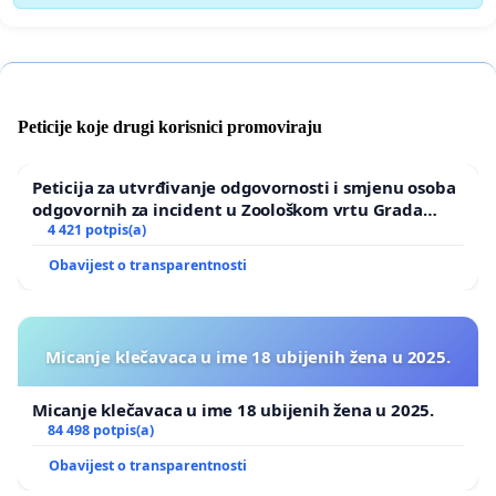
Peticije koje drugi korisnici promoviraju
Peticija za utvrđivanje odgovornosti i smjenu osoba
odgovornih za incident u Zoološkom vrtu Grada
Zagreba
4 421 potpis(a)
Obavijest o transparentnosti
Micanje klečavaca u ime 18 ubijenih žena u 2025.
Micanje klečavaca u ime 18 ubijenih žena u 2025.
84 498 potpis(a)
Obavijest o transparentnosti