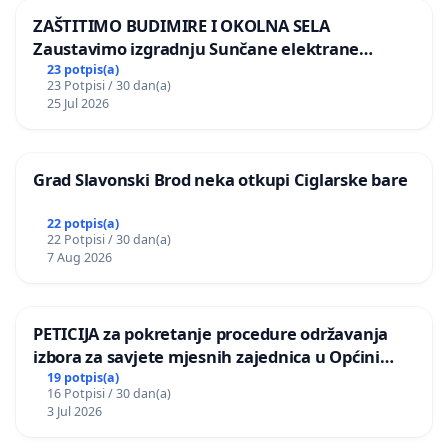
ZAŠTITIMO BUDIMIRE I OKOLNA SELA
Zaustavimo izgradnju Sunčane elektrane
Vedrine na području Ugljana
23 potpis(a)
23 Potpisi / 30 dan(a)
25 Jul 2026
Grad Slavonski Brod neka otkupi Ciglarske bare
22 potpis(a)
22 Potpisi / 30 dan(a)
7 Aug 2026
PETICIJA za pokretanje procedure održavanja
izbora za savjete mjesnih zajednica u Općini
Bugojno
19 potpis(a)
16 Potpisi / 30 dan(a)
3 Jul 2026