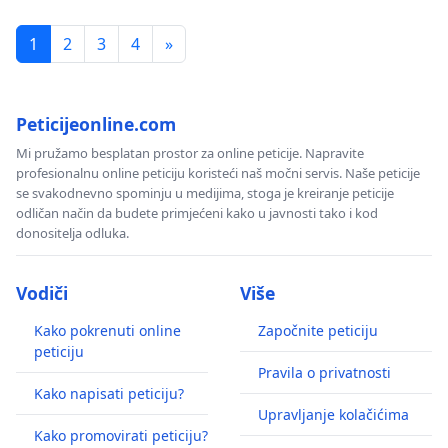
1
2
3
4
»
Peticijeonline.com
Mi pružamo besplatan prostor za online peticije. Napravite
profesionalnu online peticiju koristeći naš močni servis. Naše peticije
se svakodnevno spominju u medijima, stoga je kreiranje peticije
odličan način da budete primjećeni kako u javnosti tako i kod
donositelja odluka.
Vodiči
Više
Kako pokrenuti online
Započnite peticiju
peticiju
Pravila o privatnosti
Kako napisati peticiju?
Upravljanje kolačićima
Kako promovirati peticiju?