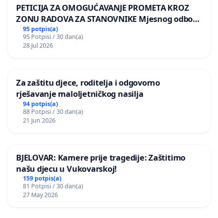
PETICIJA ZA OMOGUĆAVANJE PROMETA KROZ
ZONU RADOVA ZA STANOVNIKE Mjesnog odbora
Kamensko i Lemić Brdo
95 potpis(a)
95 Potpisi / 30 dan(a)
28 Jul 2026
Za zaštitu djece, roditelja i odgovorno
rješavanje maloljetničkog nasilja
94 potpis(a)
88 Potpisi / 30 dan(a)
21 Jun 2026
BJELOVAR: Kamere prije tragedije: Zaštitimo
našu djecu u Vukovarskoj!
159 potpis(a)
81 Potpisi / 30 dan(a)
27 May 2026