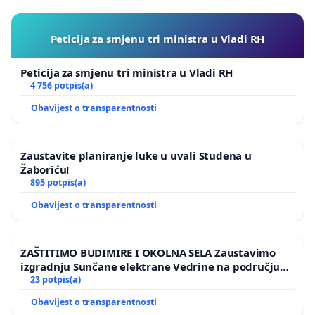
Peticija za smjenu tri ministra u Vladi RH
Peticija za smjenu tri ministra u Vladi RH
4 756 potpis(a)
Obavijest o transparentnosti
Zaustavite planiranje luke u uvali Studena u
Žaboriću!
895 potpis(a)
Obavijest o transparentnosti
ZAŠTITIMO BUDIMIRE I OKOLNA SELA Zaustavimo
izgradnju Sunčane elektrane Vedrine na području
Ugljana
23 potpis(a)
Obavijest o transparentnosti