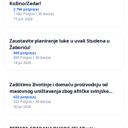
Kožino/Zadar!
2 796 potpis(a)
1 082 Potpisi / 30 dan(a)
15 Jun 2026
Zaustavite planiranje luke u uvali Studena u
Žaboriću!
895 potpis(a)
895 Potpisi / 30 dan(a)
14 Jul 2026
Zaštitimo životinje i domaću proizvodnju od
masovnog uništavanja zbog afričke svinjske
kuge
622 potpis(a)
622 Potpisi / 30 dan(a)
30 Jul 2026