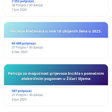
2 352 potpis(a)
38 Potpisi / 30 dan(a)
7 Jun 2026
Micanje klečavaca u ime 18 ubijenih žena u 2025.
84 498 potpis(a)
37 Potpisi / 30 dan(a)
6 Dec 2025
Peticija za mogućnost prijevoza bicikla s pomoćnim
električnim pogonom u Žičari Sljeme
587 potpis(a)
27 Potpisi / 30 dan(a)
9 Jun 2025