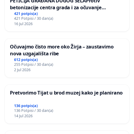
PETICIJA GRAĐANA DUGOG SELAProtiv
betonizacije centra grada i za očuvanje
postojećih zelenih površina i odraslih stabala pri
421 potpis(a)
421 Potpisi / 30 dan(a)
donošenju izmjena urbanističkog plana
16 Jul 2026
Očuvajmo čisto more oko Žirja – zaustavimo
nova uzgajališta ribe
612 potpis(a)
255 Potpisi / 30 dan(a)
2 Jul 2026
Pretvorimo Tijat u brod muzej kako je planirano
136 potpis(a)
136 Potpisi / 30 dan(a)
14 Jul 2026