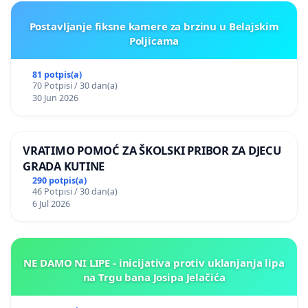
Postavljanje fiksne kamere za brzinu u Belajskim
Poljicama
81 potpis(a)
70 Potpisi / 30 dan(a)
30 Jun 2026
VRATIMO POMOĆ ZA ŠKOLSKI PRIBOR ZA DJECU
GRADA KUTINE
290 potpis(a)
46 Potpisi / 30 dan(a)
6 Jul 2026
NE DAMO NI LIPE - inicijativa protiv uklanjanja lipa
na Trgu bana Josipa Jelačića