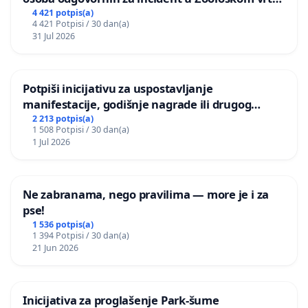
Grada Zagreba
4 421 potpis(a)
4 421 Potpisi / 30 dan(a)
31 Jul 2026
Potpiši inicijativu za uspostavljanje
manifestacije, godišnje nagrade ili drugog
javnog događaja „Edin Avdić“ u Sarajevu
2 213 potpis(a)
1 508 Potpisi / 30 dan(a)
1 Jul 2026
Ne zabranama, nego pravilima — more je i za
pse!
1 536 potpis(a)
1 394 Potpisi / 30 dan(a)
21 Jun 2026
Inicijativa za proglašenje Park-šume