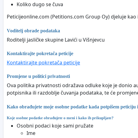
Koliko dugo se čuva
Peticijeonline.com (Petitions.com Group Oy) djeluje kao i
Voditelj obrade podataka
Roditelji jasličke skupine Lavići u Višnjevcu
Kontaktirajte pokretača peticije
Kontaktirajte pokretača peticije
Promjene u politici privatnosti
Ova politika privatnosti odražava odluke koje je donio au
potpisnika ili razdoblje čuvanja podataka, te će promjen
Kako obrađujete moje osobne podatke kada potpišem peticiju il
Koje osobne podatke obrađujete o meni i kako ih prikupljate?
Osobni podaci koje sami pružate
Ime