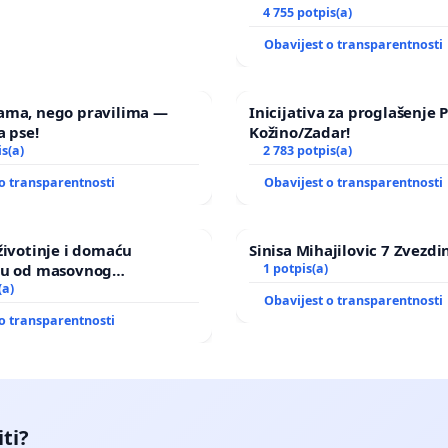
4 755 potpis(a)
Obavijest o transparentnosti
ama, nego pravilima —
Inicijativa za proglašenje
a pse!
Kožino/Zadar!
is(a)
2 783 potpis(a)
o transparentnosti
Obavijest o transparentnosti
životinje i domaću
Sinisa Mihajilovic 7 Zvezdi
ju od masovnog
1 potpis(a)
a zbog afričke svinjske
(a)
Obavijest o transparentnosti
o transparentnosti
iti?