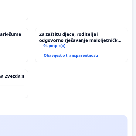
 Park-šume
Za zaštitu djece, roditelja i
odgovorno rješavanje maloljetničkog
nasilja
94 potpis(a)
Obavijest o transparentnosti
na Zvezda!!!