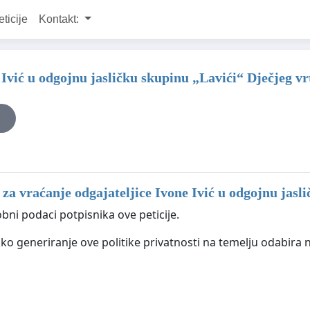
eticije
Kontakt:
e Ivić u odgojnu jasličku skupinu „Lavići“ Dječjeg vr
a za vraćanje odgajateljice Ivone Ivić u odgojnu jasl
bni podaci potpisnika ove peticije.
o generiranje ove politike privatnosti na temelju odabira na