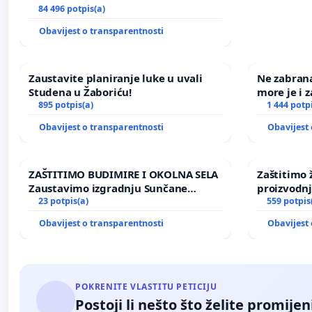
84 496 potpis(a)
Obavijest o transparentnosti
Zaustavite planiranje luke u uvali
Ne zabran
Studena u Žaboriću!
more je i z
895 potpis(a)
1 444 potp
Obavijest o transparentnosti
Obavijest 
ZAŠTITIMO BUDIMIRE I OKOLNA SELA
Zaštitimo 
Zaustavimo izgradnju Sunčane
proizvodn
elektrane Vedrine na području
23 potpis(a)
uništavanj
559 potpis
Ugljana
kuge
Obavijest o transparentnosti
Obavijest 
POKRENITE VLASTITU PETICIJU
Postoji li nešto što želite promijen