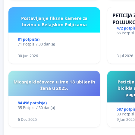
PETICIJA
Postavljanje fiksne kamere za
POLUUKO
brzinu u Belajskim Poljicama
NASELJU 
472 potpis
66 Potpisi
81 potpis(a)
71 Potpisi / 30 dan(a)
30 Jun 2026
3 Jul 2026
Micanje klečavaca u ime 18 ubijenih
Peticij
žena u 2025.
bicikla
pogo
84 496 potpis(a)
35 Potpisi / 30 dan(a)
587 potpis
30 Potpisi
6 Dec 2025
9 Jun 2025