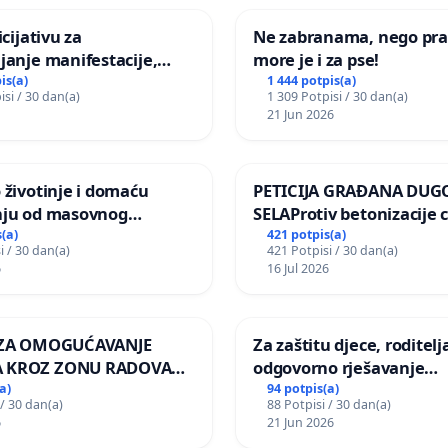
icijativu za
Ne zabranama, nego pra
janje manifestacije,
more je i za pse!
nagrade ili drugog
is(a)
1 444 potpis(a)
isi / 30 dan(a)
1 309 Potpisi / 30 dan(a)
gađaja „Edin Avdić“ u
21 Jun 2026
 životinje i domaću
PETICIJA GRAĐANA DUG
nju od masovnog
SELAProtiv betonizacije 
ja zbog afričke svinjske
grada i za očuvanje post
(a)
421 potpis(a)
i / 30 dan(a)
421 Potpisi / 30 dan(a)
zelenih površina i odrasl
6
16 Jul 2026
pri donošenju izmjena
urbanističkog plana
A ZA OMOGUĆAVANJE
Za zaštitu djece, roditelja
 KROZ ZONU RADOVA
odgovorno rješavanje
VNIKE Mjesnog odbora
maloljetničkog nasilja
a)
94 potpis(a)
 / 30 dan(a)
88 Potpisi / 30 dan(a)
 i Lemić Brdo
6
21 Jun 2026