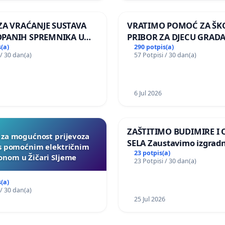
 ZA VRAĆANJE SUSTAVA
VRATIMO POMOĆ ZA ŠK
PANIH SPREMNIKA U
PRIBOR ZA DJECU GRADA
KOLANJSKI GAJAC
(a)
290 potpis(a)
 / 30 dan(a)
57 Potpisi / 30 dan(a)
6 Jul 2026
ZAŠTITIMO BUDIMIRE I
a za mogućnost prijevoza
SELA Zaustavimo izgrad
 s pomoćnim električnim
Sunčane elektrane Vedr
23 potpis(a)
nom u Žičari Sljeme
23 Potpisi / 30 dan(a)
području Ugljana
(a)
 / 30 dan(a)
25 Jul 2026