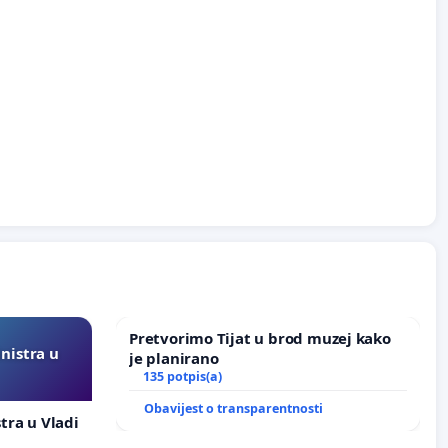
Pretvorimo Tijat u brod muzej kako
inistra u
je planirano
135 potpis(a)
Obavijest o transparentnosti
stra u Vladi