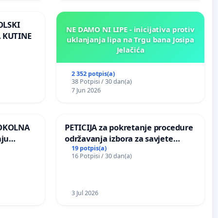
OLSKI
NE DAMO NI LIPE - inicijativa protiv
 KUTINE
uklanjanja lipa na Trgu bana Josipa
Jelačića
2 352 potpis(a)
38 Potpisi / 30 dan(a)
7 Jun 2026
 OKOLNA
PETICIJA za pokretanje procedure
nju
održavanja izbora za savjete
ine na
mjesnih zajednica u Općini
19 potpis(a)
16 Potpisi / 30 dan(a)
Bugojno
3 Jul 2026