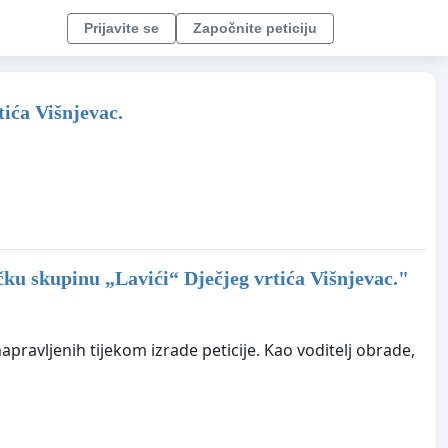
Prijavite se
Započnite peticiju
tića Višnjevac.
ičku skupinu „Lavići“ Dječjeg vrtića Višnjevac.
"
pravljenih tijekom izrade peticije. Kao voditelj obrade,