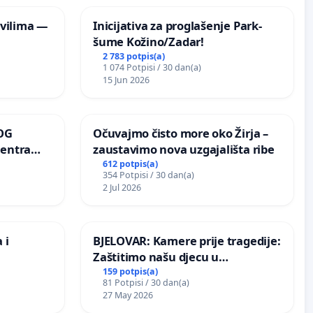
vilima —
Inicijativa za proglašenje Park-
šume Kožino/Zadar!
2 783 potpis(a)
1 074 Potpisi / 30 dan(a)
15 Jun 2026
OG
Očuvajmo čisto more oko Žirja –
centra
zaustavimo nova uzgajališta ribe
ojećih
612 potpis(a)
354 Potpisi / 30 dan(a)
ih stabala
2 Jul 2026
 i
BJELOVAR: Kamere prije tragedije:
Zaštitimo našu djecu u
Vukovarskoj!
159 potpis(a)
81 Potpisi / 30 dan(a)
27 May 2026