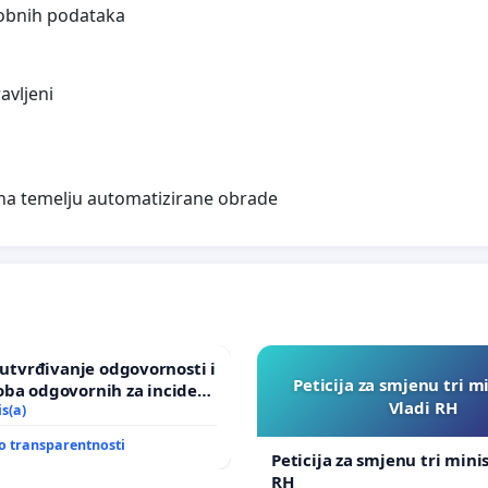
sobnih podataka
avljeni
 na temelju automatizirane obrade
a utvrđivanje odgovornosti i
Peticija za smjenu tri m
oba odgovornih za incident
Vladi RH
om vrtu Grada Zagreba
is(a)
o transparentnosti
Peticija za smjenu tri mini
RH