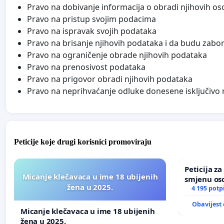
Pravo na dobivanje informacija o obradi njihovih o
Pravo na pristup svojim podacima
Pravo na ispravak svojih podataka
Pravo na brisanje njihovih podataka i da budu zabor
Pravo na ograničenje obrade njihovih podataka
Pravo na prenosivost podataka
Pravo na prigovor obradi njihovih podataka
Pravo na neprihvaćanje odluke donesene isključivo
Peticije koje drugi korisnici promoviraju
Peticija z
Micanje klečavaca u ime 18 ubijenih
smjenu os
žena u 2025.
u Zoološk
4 195 potp
Obavijest 
Micanje klečavaca u ime 18 ubijenih
žena u 2025.