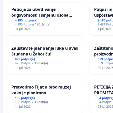
Peticija za utvrđivanje
Potpiši in
odgovornosti i smjenu osoba
uspostavl
odgovornih za incident u
godišnje 
4 195 potpis(a)
2 186 potp
4 195 Potpisi / 30 dan(a)
1 481 Potp
Zoološkom vrtu Grada Zagreba
javnog do
31 Jul 2026
1 Jul 2026
Sarajevu
Zaustavite planiranje luke u uvali
Zaštitimo
Studena u Žaboriću!
proizvod
uništavan
895 potpis(a)
559 potpis
895 Potpisi / 30 dan(a)
559 Potpis
kuge
14 Jul 2026
30 Jul 202
Pretvorimo Tijat u brod muzej
PETICIJ
kako je planirano
PROMETA
ZA STANO
135 potpis(a)
94 potpis(
135 Potpisi / 30 dan(a)
94 Potpisi
Kamensko
14 Jul 2026
28 Jul 202