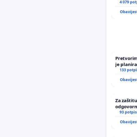
incident 
4 079 pot
Zagreba
Obavijes
Pretvorim
je planir
133 potpi
Obavijes
Za zaštitu
odgovorn
maloljetn
93 potpis
Obavijes