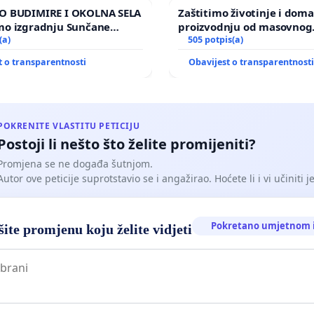
O BUDIMIRE I OKOLNA SELA
Zaštitimo životinje i dom
mo izgradnju Sunčane
proizvodnju od masovnog
 Vedrine na području
(a)
uništavanja zbog afričke s
505 potpis(a)
kuge
t o transparentnosti
Obavijest o transparentnost
POKRENITE VLASTITU PETICIJU
Postoji li nešto što želite promijeniti?
Promjena se ne događa šutnjom.
Autor ove peticije suprotstavio se i angažirao. Hoćete li i vi učiniti 
Pokretano umjetnom i
ite promjenu koju želite vidjeti