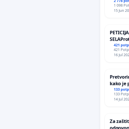
2 778 po
1 098 Pot
15 Jun 2
PETICI
SELAProt
grada i 
421 potp
421 Potpi
zelenih 
16 Jul 20
stabala 
urbanist
Pretvori
kako je 
133 potp
133 Potpi
14 Jul 20
Za zaštit
odgovor