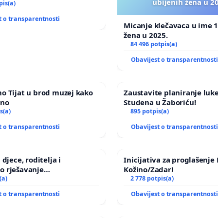
ubijenih žena u 2
u Zoološkom vrtu Grada
pis(a)
t o transparentnosti
Micanje klečavaca u ime 1
žena u 2025.
84 496 potpis(a)
Obavijest o transparentnost
o Tijat u brod muzej kako
Zaustavite planiranje luke
ano
Studena u Žaboriću!
s(a)
895 potpis(a)
t o transparentnosti
Obavijest o transparentnost
 djece, roditelja i
Inicijativa za proglašenj
o rješavanje
Kožino/Zadar!
ičkog nasilja
(a)
2 778 potpis(a)
t o transparentnosti
Obavijest o transparentnost