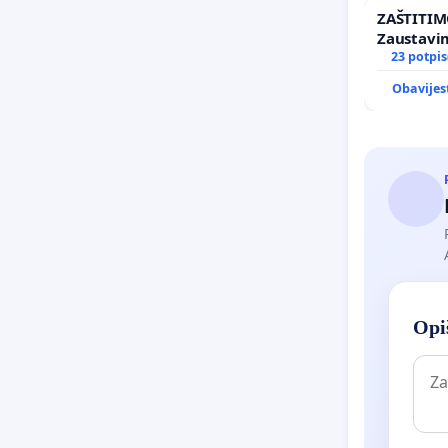
ZAŠTITIM
Zaustavi
elektrane
23 potpis
Ugljana
Obavijes
Opiš