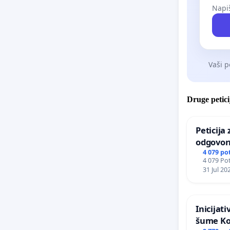
Napiš
Vaši p
Druge petici
Peticija
odgovor
odgovorn
4 079 po
4 079 Pot
Zoološk
31 Jul 20
Inicijat
šume Ko