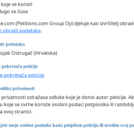
koje se koristi
dugo se čuva
ne.com (Petitions.com Group Oy) djeluje kao izvršitelj obrad
 obradi podataka
.
ade podataka
zjak Ostrugač (Hrvatska)
 pokretača peticije
e pokretača peticije
litici privatnosti
 privatnosti odražava odluke koje je donio autor peticije. Ak
 u koje se svrhe koriste osobni podaci potpisnika ili razdo
 ovoj stranici.
ete moje osobne podatke kada potpišem peticiju ili uredim svoj po