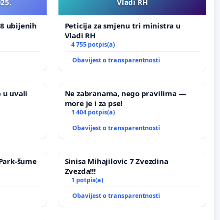
025.
Vladi RH
8 ubijenih
Peticija za smjenu tri ministra u
Vladi RH
4 755 potpis(a)
i
Obavijest o transparentnosti
 u uvali
Ne zabranama, nego pravilima —
more je i za pse!
1 404 potpis(a)
i
Obavijest o transparentnosti
e Park-šume
Sinisa Mihajilovic 7 Zvezdina
Zvezda!!!
1 potpis(a)
i
Obavijest o transparentnosti