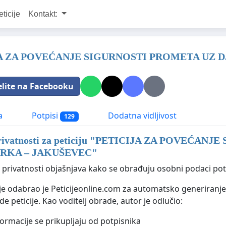
eticije
Kontakt:
A ZA POVEĆANJE SIGURNOSTI PROMETA UZ 
elite na Facebooku
a
Potpisi
Dodatna vidljivost
129
rivatnosti za peticiju "
PETICIJA ZA POVEĆANJE 
RKA – JAKUŠEVEC
"
a privatnosti objašnjava kako se obrađuju osobni podaci potp
ije odabrao je Peticijeonline.com za automatsko generiranje 
de peticije. Kao voditelj obrade, autor je odlučio:
formacije se prikupljaju od potpisnika