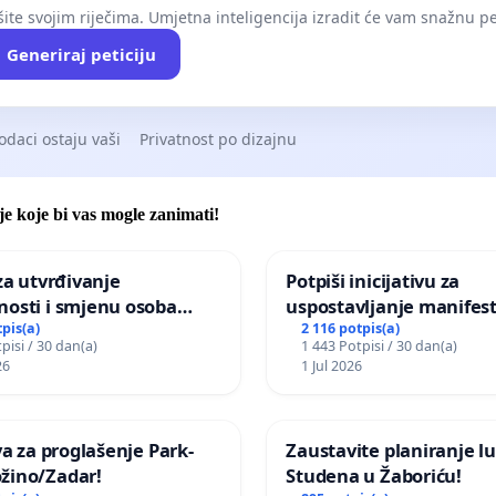
ite svojim riječima. Umjetna inteligencija izradit će vam snažnu pet
Generiraj peticiju
odaci ostaju vaši
Privatnost po dizajnu
je koje bi vas mogle zanimati!
 za utvrđivanje
Potpiši inicijativu za
nosti i smjenu osoba
uspostavljanje manifest
ih za incident u
godišnje nagrade ili dr
tpis(a)
2 116 potpis(a)
pisi / 30 dan(a)
1 443 Potpisi / 30 dan(a)
om vrtu Grada Zagreba
javnog događaja „Edin A
26
1 Jul 2026
Sarajevu
iva za proglašenje Park-
Zaustavite planiranje lu
žino/Zadar!
Studena u Žaboriću!