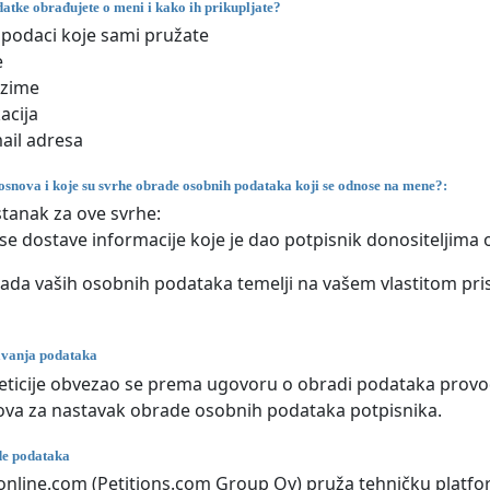
atke obrađujete o meni i kako ih prikupljate?
podaci koje sami pružate
e
ezime
acija
ail adresa
osnova i koje su svrhe obrade osobnih podataka koji se odnose na mene?:
stanak za ove svrhe:
se dostave informacije koje je dao potpisnik donositeljima 
ada vaših osobnih podataka temelji na vašem vlastitom pris
avanja podataka
eticije obvezao se prema ugovoru o obradi podataka provoditi
va za nastavak obrade osobnih podataka potpisnika.
ade podataka
eonline.com (Petitions.com Group Oy) pruža tehničku platfor