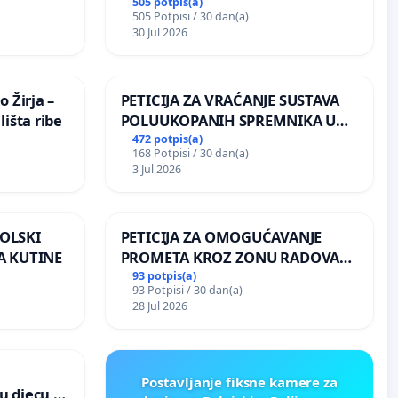
uništavanja zbog afričke svinjske
505 potpis(a)
505 Potpisi / 30 dan(a)
kuge
30 Jul 2026
 Žirja –
PETICIJA ZA VRAĆANJE SUSTAVA
išta ribe
POLUUKOPANIH SPREMNIKA U
NASELJU KOLANJSKI GAJAC
472 potpis(a)
168 Potpisi / 30 dan(a)
3 Jul 2026
OLSKI
PETICIJA ZA OMOGUĆAVANJE
A KUTINE
PROMETA KROZ ZONU RADOVA
ZA STANOVNIKE Mjesnog odbora
93 potpis(a)
93 Potpisi / 30 dan(a)
Kamensko i Lemić Brdo
28 Jul 2026
Postavljanje fiksne kamere za
u djecu u