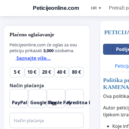
Peticijeonline.com
Pretraži p
HR ▼
PETICIJ
Plaćeno oglašavanje
Peticijeonline.com će oglas za ovu
Podij
peticiju prikazati
3,000
osobama.
Saznajte više...
Peticij
5 €
10 €
20 €
40 €
80 €
Politika p
Način plaćanja
KAMENA
Ova politik
PayPal
Google Pay
Apple Pay
Kreditna kartica
Autor petic
tijekom izra
Način plaćanja
Koje in