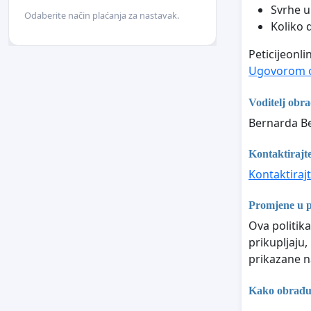
Svrhe u 
Odaberite način plaćanja za nastavak.
Koliko 
Peticijeonli
Ugovorom o
Voditelj obr
Bernarda Be
Kontaktirajte
Kontaktirajt
Promjene u po
Ova politika
prikupljaju,
prikazane na
Kako obrađuj