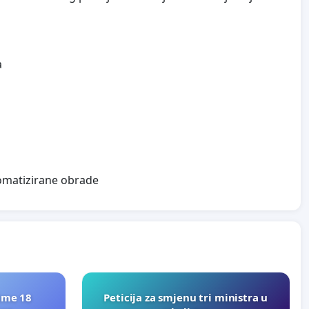
a
tomatizirane obrade
ime 18
Peticija za smjenu tri ministra u