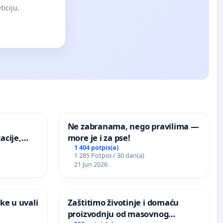
iciju.
Ne zabranama, nego pravilima —
acije,
more je i za pse!
ugog
1 404 potpis(a)
1 285 Potpisi / 30 dan(a)
vdić“ u
21 Jun 2026
ke u uvali
Zaštitimo životinje i domaću
proizvodnju od masovnog