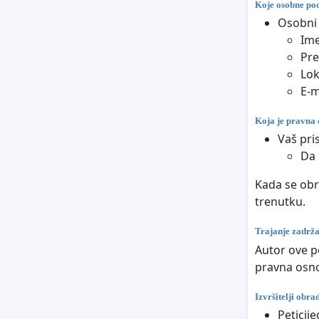
Koje osobne pod
Osobni 
Im
Pr
Lok
E-m
Koja je pravna 
Vaš pri
Da 
Kada se obr
trenutku.
Trajanje zadrž
Autor ove p
pravna osno
Izvršitelji obr
Peticij