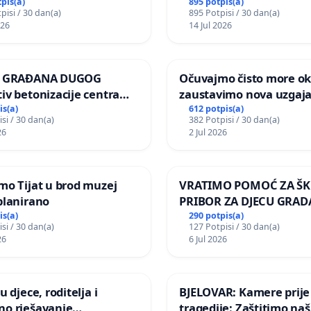
tpis(a)
895 potpis(a)
pisi / 30 dan(a)
895 Potpisi / 30 dan(a)
026
14 Jul 2026
JA GRAĐANA DUGOG
Očuvajmo čisto more oko
iv betonizacije centra
zaustavimo nova uzgajal
za očuvanje postojećih
is(a)
612 potpis(a)
si / 30 dan(a)
382 Potpisi / 30 dan(a)
površina i odraslih
26
2 Jul 2026
pri donošenju izmjena
ičkog plana
mo Tijat u brod muzej
VRATIMO POMOĆ ZA ŠK
planirano
PRIBOR ZA DJECU GRAD
is(a)
290 potpis(a)
si / 30 dan(a)
127 Potpisi / 30 dan(a)
26
6 Jul 2026
u djece, roditelja i
BJELOVAR: Kamere prije
no rješavanje
tragedije: Zaštitimo naš