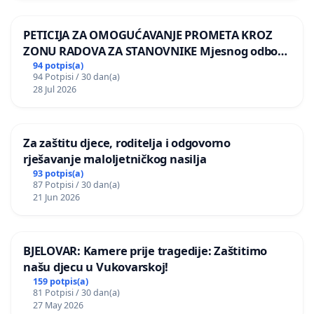
PETICIJA ZA OMOGUĆAVANJE PROMETA KROZ
ZONU RADOVA ZA STANOVNIKE Mjesnog odbora
Kamensko i Lemić Brdo
94 potpis(a)
94 Potpisi / 30 dan(a)
28 Jul 2026
Za zaštitu djece, roditelja i odgovorno
rješavanje maloljetničkog nasilja
93 potpis(a)
87 Potpisi / 30 dan(a)
21 Jun 2026
BJELOVAR: Kamere prije tragedije: Zaštitimo
našu djecu u Vukovarskoj!
159 potpis(a)
81 Potpisi / 30 dan(a)
27 May 2026