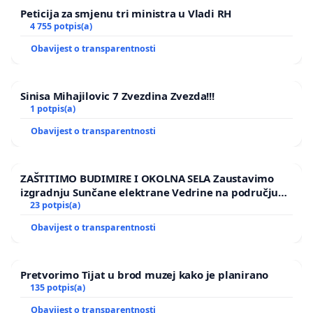
Peticija za smjenu tri ministra u Vladi RH
4 755 potpis(a)
Obavijest o transparentnosti
Sinisa Mihajilovic 7 Zvezdina Zvezda!!!
1 potpis(a)
Obavijest o transparentnosti
ZAŠTITIMO BUDIMIRE I OKOLNA SELA Zaustavimo
izgradnju Sunčane elektrane Vedrine na području
Ugljana
23 potpis(a)
Obavijest o transparentnosti
Pretvorimo Tijat u brod muzej kako je planirano
135 potpis(a)
Obavijest o transparentnosti