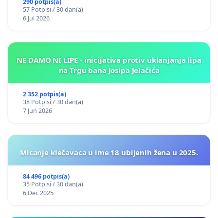
290 potpis(a)
57 Potpisi / 30 dan(a)
6 Jul 2026
NE DAMO NI LIPE - inicijativa protiv uklanjanja lipa
na Trgu bana Josipa Jelačića
2 352 potpis(a)
38 Potpisi / 30 dan(a)
7 Jun 2026
Micanje klečavaca u ime 18 ubijenih žena u 2025.
84 496 potpis(a)
35 Potpisi / 30 dan(a)
6 Dec 2025