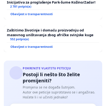
Inicijativa za proglašenje Park-šume Kožino/Zadar!
2 781 potpis(a)
Obavijest o transparentnosti
Zaštitimo životinje i domaću proizvodnju od
masovnog uništavanja zbog afričke svinjske kuge
552 potpis(a)
Obavijest o transparentnosti
POKRENITE VLASTITU PETICIJU
Postoji li nešto što želite
promijeniti?
Promjena se ne događa šutnjom.
Autor ove peticije suprotstavio se i angažirao.
Hoćete li i vi učiniti jednako?