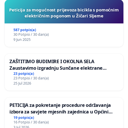
Peticija za mogućnost prijevoza bicikla s pomoćnim
električnim pogonom u Žičari Sljeme
587 potpis(a)
30 Potpisi / 30 dan(a)
9 Jun 2025
ZAŠTITIMO BUDIMIRE I OKOLNA SELA
Zaustavimo izgradnju Sunčane elektrane
Vedrine na području Ugljana
23 potpis(a)
23 Potpisi / 30 dan(a)
25 Jul 2026
PETICIJA za pokretanje procedure održavanja
izbora za savjete mjesnih zajednica u Općini
Bugojno
19 potpis(a)
16 Potpisi / 30 dan(a)
3 Jul 2026