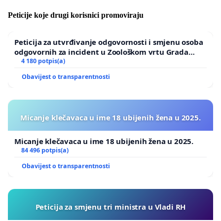
Peticije koje drugi korisnici promoviraju
Peticija za utvrđivanje odgovornosti i smjenu osoba
odgovornih za incident u Zoološkom vrtu Grada
Zagreba
4 180 potpis(a)
Obavijest o transparentnosti
Micanje klečavaca u ime 18 ubijenih žena u 2025.
Micanje klečavaca u ime 18 ubijenih žena u 2025.
84 496 potpis(a)
Obavijest o transparentnosti
Peticija za smjenu tri ministra u Vladi RH