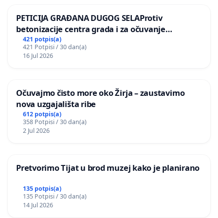
PETICIJA GRAĐANA DUGOG SELAProtiv
betonizacije centra grada i za očuvanje
postojećih zelenih površina i odraslih stabala pri
421 potpis(a)
421 Potpisi / 30 dan(a)
donošenju izmjena urbanističkog plana
16 Jul 2026
Očuvajmo čisto more oko Žirja – zaustavimo
nova uzgajališta ribe
612 potpis(a)
358 Potpisi / 30 dan(a)
2 Jul 2026
Pretvorimo Tijat u brod muzej kako je planirano
135 potpis(a)
135 Potpisi / 30 dan(a)
14 Jul 2026