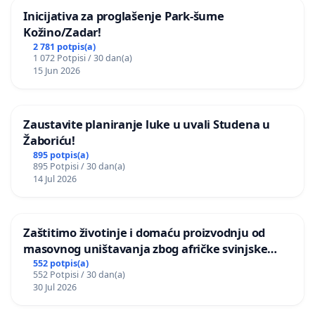
Inicijativa za proglašenje Park-šume
Kožino/Zadar!
2 781 potpis(a)
1 072 Potpisi / 30 dan(a)
15 Jun 2026
Zaustavite planiranje luke u uvali Studena u
Žaboriću!
895 potpis(a)
895 Potpisi / 30 dan(a)
14 Jul 2026
Zaštitimo životinje i domaću proizvodnju od
masovnog uništavanja zbog afričke svinjske
kuge
552 potpis(a)
552 Potpisi / 30 dan(a)
30 Jul 2026