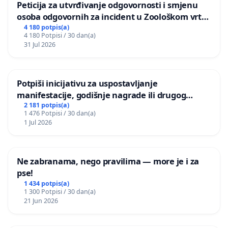
Peticija za utvrđivanje odgovornosti i smjenu
osoba odgovornih za incident u Zoološkom vrtu
Grada Zagreba
4 180 potpis(a)
4 180 Potpisi / 30 dan(a)
31 Jul 2026
Potpiši inicijativu za uspostavljanje
manifestacije, godišnje nagrade ili drugog
javnog događaja „Edin Avdić“ u Sarajevu
2 181 potpis(a)
1 476 Potpisi / 30 dan(a)
1 Jul 2026
Ne zabranama, nego pravilima — more je i za
pse!
1 434 potpis(a)
1 300 Potpisi / 30 dan(a)
21 Jun 2026