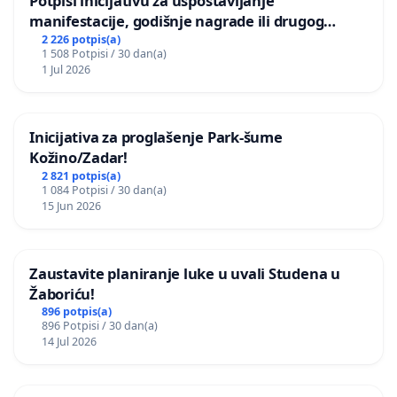
Potpiši inicijativu za uspostavljanje
manifestacije, godišnje nagrade ili drugog
javnog događaja „Edin Avdić“ u Sarajevu
2 226 potpis(a)
1 508 Potpisi / 30 dan(a)
1 Jul 2026
Inicijativa za proglašenje Park-šume
Kožino/Zadar!
2 821 potpis(a)
1 084 Potpisi / 30 dan(a)
15 Jun 2026
Zaustavite planiranje luke u uvali Studena u
Žaboriću!
896 potpis(a)
896 Potpisi / 30 dan(a)
14 Jul 2026