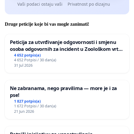
Vaši podaci ostaju vaši
Privatnost po dizajnu
Druge peticije koje bi vas mogle zanimati!
Peticija za utvrđivanje odgovornosti i smjenu
osoba odgovornih za incident u Zoološkom vrtu
Grada Zagreba
4 652 potpis(a)
4 652 Potpisi / 30 dan(a)
31 Jul 2026
Ne zabranama, nego pravilima — more je i za
pse!
1 827 potpis(a)
1 672 Potpisi / 30 dan(a)
21 Jun 2026