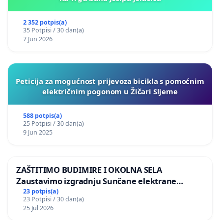
2 352 potpis(a)
35 Potpisi / 30 dan(a)
7 Jun 2026
Peticija za mogućnost prijevoza bicikla s pomoćnim
električnim pogonom u Žičari Sljeme
588 potpis(a)
25 Potpisi / 30 dan(a)
9 Jun 2025
ZAŠTITIMO BUDIMIRE I OKOLNA SELA
Zaustavimo izgradnju Sunčane elektrane
Vedrine na području Ugljana
23 potpis(a)
23 Potpisi / 30 dan(a)
25 Jul 2026