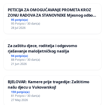
PETICIJA ZA OMOGUĆAVANJE PROMETA KROZ
ZONU RADOVA ZA STANOVNIKE Mjesnog odbora
Kamensko i Lemić Brdo
95 potpis(a)
95 Potpisi / 30 dan(a)
28 Jul 2026
Za zaštitu djece, roditelja i odgovorno
rješavanje maloljetničkog nasilja
94 potpis(a)
88 Potpisi / 30 dan(a)
21 Jun 2026
BJELOVAR: Kamere prije tragedije: Zaštitimo
našu djecu u Vukovarskoj!
159 potpis(a)
81 Potpisi / 30 dan(a)
27 May 2026