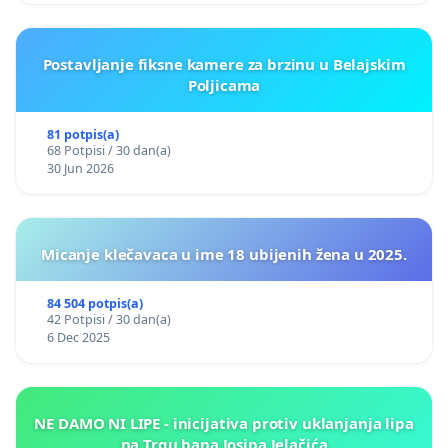
Postavljanje fiksne kamere za brzinu u Belajskim
Poljicama
81 potpis(a)
68 Potpisi / 30 dan(a)
30 Jun 2026
Micanje klečavaca u ime 18 ubijenih žena u 2025.
84 504 potpis(a)
42 Potpisi / 30 dan(a)
6 Dec 2025
NE DAMO NI LIPE - inicijativa protiv uklanjanja lipa
na Trgu bana Josipa Jelačića