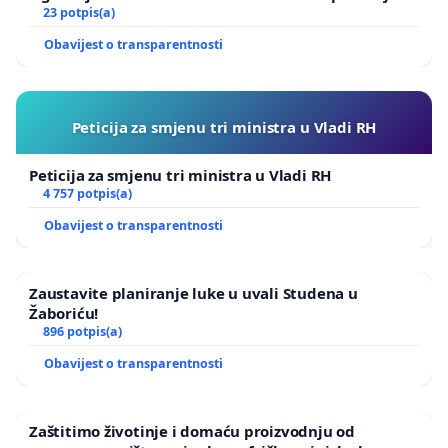
Ugljana
23 potpis(a)
Obavijest o transparentnosti
Peticija za smjenu tri ministra u Vladi RH
Peticija za smjenu tri ministra u Vladi RH
4 757 potpis(a)
Obavijest o transparentnosti
Zaustavite planiranje luke u uvali Studena u
Žaboriću!
896 potpis(a)
Obavijest o transparentnosti
Zaštitimo životinje i domaću proizvodnju od