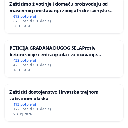
Zaštitimo životinje i domaću proizvodnju od
masovnog uništavanja zbog afričke svinjske
kuge
673 potpis(a)
673 Potpisi / 30 dan(a)
30 Jul 2026
PETICIJA GRAĐANA DUGOG SELAProtiv
betonizacije centra grada i za očuvanje
postojećih zelenih površina i odraslih stabala pri
423 potpis(a)
423 Potpisi / 30 dan(a)
donošenju izmjena urbanističkog plana
16 Jul 2026
Zaštititi dostojanstvo Hrvatske trajnom
zabranom ulaska
172 potpis(a)
172 Potpisi / 30 dan(a)
9 Aug 2026