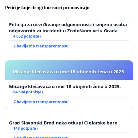
Peticije koje drugi korisnici promoviraju
Peticija za utvrđivanje odgovornosti i smjenu osoba
odgovornih za incident u Zoološkom vrtu Grada
Zagreba
4 652 potpis(a)
Obavijest o transparentnosti
Micanje klečavaca u ime 18 ubijenih žena u 2025.
Micanje klečavaca u ime 18 ubijenih žena u 2025.
84 504 potpis(a)
Obavijest o transparentnosti
Grad Slavonski Brod neka otkupi Ciglarske bare
148 potpis(a)