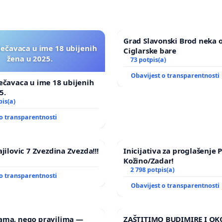
Grad Slavonski Brod neka 
lečavaca u ime 18 ubijenih
Ciglarske bare
žena u 2025.
73 potpis(a)
Obavijest o transparentnosti
ečavaca u ime 18 ubijenih
5.
pis(a)
o transparentnosti
jilovic 7 Zvezdina Zvezda!!!
Inicijativa za proglašenje
Kožino/Zadar!
2 798 potpis(a)
o transparentnosti
Obavijest o transparentnosti
ama, nego pravilima —
ZAŠTITIMO BUDIMIRE I OK