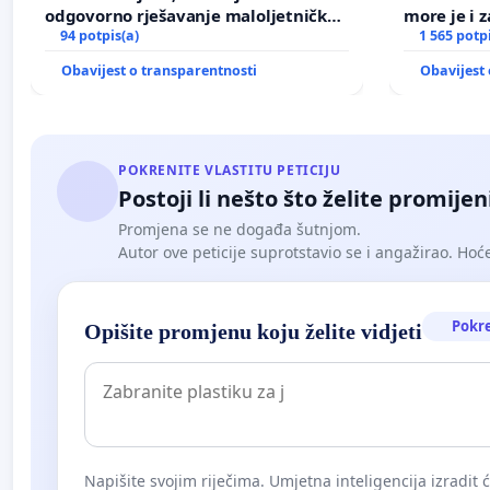
odgovorno rješavanje maloljetničkog
more je i z
nasilja
94 potpis(a)
1 565 potp
Obavijest o transparentnosti
Obavijest 
POKRENITE VLASTITU PETICIJU
Postoji li nešto što želite promijen
Promjena se ne događa šutnjom.
Autor ove peticije suprotstavio se i angažirao. Hoćet
Pokr
Opišite promjenu koju želite vidjeti
Napišite svojim riječima. Umjetna inteligencija izradit 