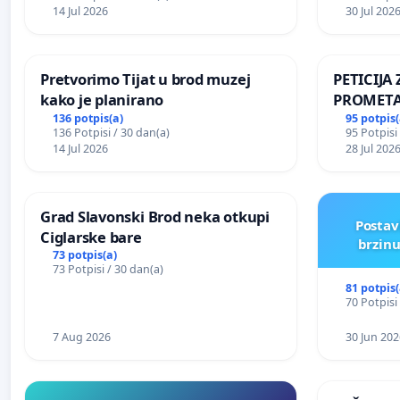
kuge
14 Jul 2026
30 Jul 202
Pretvorimo Tijat u brod muzej
PETICIJ
kako je planirano
PROMETA
ZA STANO
136 potpis(a)
95 potpis(
136 Potpisi / 30 dan(a)
95 Potpisi
Kamensko
14 Jul 2026
28 Jul 202
Grad Slavonski Brod neka otkupi
Postav
Ciglarske bare
brzinu
73 potpis(a)
73 Potpisi / 30 dan(a)
81 potpis(
70 Potpisi
7 Aug 2026
30 Jun 202