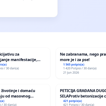
icijativu za
Ne zabranama, nego pra
janje manifestacije,
more je i za pse!
nagrade ili drugog
is(a)
1 565 potpis(a)
isi / 30 dan(a)
1 420 Potpisi / 30 dan(a)
gađaja „Edin Avdić“ u
21 Jun 2026
 životinje i domaću
PETICIJA GRAĐANA DUG
nju od masovnog
SELAProtiv betonizacije 
ja zbog afričke svinjske
grada i za očuvanje post
(a)
421 potpis(a)
i / 30 dan(a)
421 Potpisi / 30 dan(a)