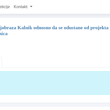
eticije
Kontakt:
rajobraza Kalnik odnosno da se odustane od projekt
nica