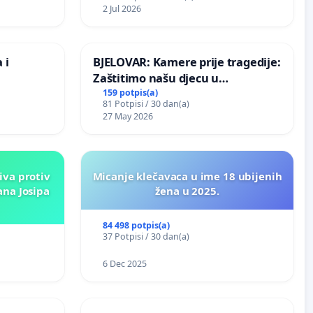
ih stabala
2 Jul 2026
 i
BJELOVAR: Kamere prije tragedije:
Zaštitimo našu djecu u
Vukovarskoj!
159 potpis(a)
81 Potpisi / 30 dan(a)
27 May 2026
iva protiv
Micanje klečavaca u ime 18 ubijenih
ana Josipa
žena u 2025.
84 498 potpis(a)
37 Potpisi / 30 dan(a)
6 Dec 2025