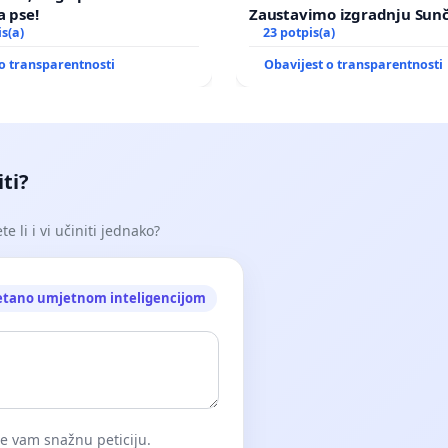
a pse!
Zaustavimo izgradnju Sun
is(a)
elektrane Vedrine na podr
23 potpis(a)
Ugljana
o transparentnosti
Obavijest o transparentnosti
iti?
e li i vi učiniti jednako?
etano umjetnom inteligencijom
će vam snažnu peticiju.