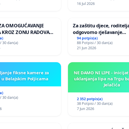
zelenih površina i odrasl
6
16 Jul 2026
pri donošenju izmjena
urbanističkog plana
A ZA OMOGUĆAVANJE
Za zaštitu djece, roditelja
 KROZ ZONU RADOVA
odgovorno rješavanje
VNIKE Mjesnog odbora
maloljetničkog nasilja
a)
94 potpis(a)
 / 30 dan(a)
88 Potpisi / 30 dan(a)
 i Lemić Brdo
6
21 Jun 2026
ljanje fiksne kamere za
NE DAMO NI LIPE - inicijat
 u Belajskim Poljicama
uklanjanja lipa na Trgu b
Jelačića
a)
 / 30 dan(a)
2 352 potpis(a)
38 Potpisi / 30 dan(a)
6
7 Jun 2026