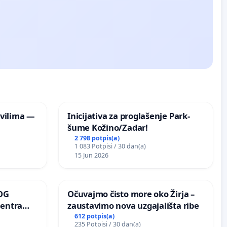
vilima —
Inicijativa za proglašenje Park-
šume Kožino/Zadar!
2 798 potpis(a)
1 083 Potpisi / 30 dan(a)
15 Jun 2026
OG
Očuvajmo čisto more oko Žirja –
centra
zaustavimo nova uzgajališta ribe
ojećih
612 potpis(a)
235 Potpisi / 30 dan(a)