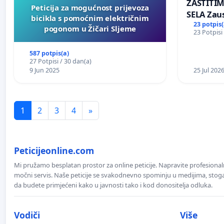
ZAŠTITI
Peticija za mogućnost prijevoza
SELA Zau
bicikla s pomoćnim električnim
Sunčane 
23 potpis(
pogonom u Žičari Sljeme
23 Potpisi
području
587 potpis(a)
27 Potpisi / 30 dan(a)
9 Jun 2025
25 Jul 202
1
2
3
4
»
Peticijeonline.com
Mi pružamo besplatan prostor za online peticije. Napravite profesionaln
močni servis. Naše peticije se svakodnevno spominju u medijima, stoga j
da budete primjećeni kako u javnosti tako i kod donositelja odluka.
Vodiči
Više