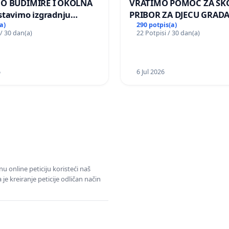
MO BUDIMIRE I OKOLNA
VRATIMO POMOĆ ZA ŠK
stavimo izgradnju
PRIBOR ZA DJECU GRADA
elektrane Vedrine na
a)
290 potpis(a)
 / 30 dan(a)
22 Potpisi / 30 dan(a)
 Ugljana
6
6 Jul 2026
u online peticiju koristeći naš
e kreiranje peticije odličan način