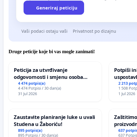
Generiraj peticiju
Vaši podaci ostaju vaši
Privatnost po dizajnu
Druge peticije koje bi vas mogle zanimati!
Peticija za utvrđivanje
Potpiši in
odgovornosti i smjenu osoba
uspostavl
odgovornih za incident u
godišnje 
4 474 potpis(a)
2 213 potp
4 474 Potpisi / 30 dan(a)
1 508 Potp
Zoološkom vrtu Grada Zagreba
javnog do
31 Jul 2026
1 Jul 2026
Sarajevu
Zaustavite planiranje luke u uvali
Zaštitimo
Studena u Žaboriću!
proizvod
uništavan
895 potpis(a)
637 potpis
895 Potpisi / 30 dan(a)
637 Potpis