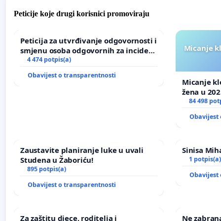
Peticije koje drugi korisnici promoviraju
Peticija za utvrđivanje odgovornosti i
Micanje k
smjenu osoba odgovornih za incident
u Zoološkom vrtu Grada Zagreba
4 474 potpis(a)
Obavijest o transparentnosti
Micanje kl
žena u 202
84 498 pot
Obavijest 
Zaustavite planiranje luke u uvali
Sinisa Miha
Studena u Žaboriću!
1 potpis(a)
895 potpis(a)
Obavijest 
Obavijest o transparentnosti
Za zaštitu djece, roditelja i
Ne zabran