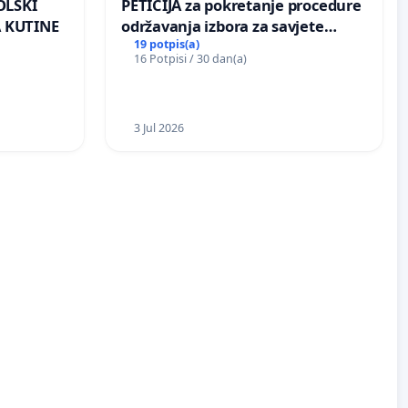
OLSKI
PETICIJA za pokretanje procedure
 KUTINE
održavanja izbora za savjete
mjesnih zajednica u Općini
19 potpis(a)
16 Potpisi / 30 dan(a)
Bugojno
3 Jul 2026