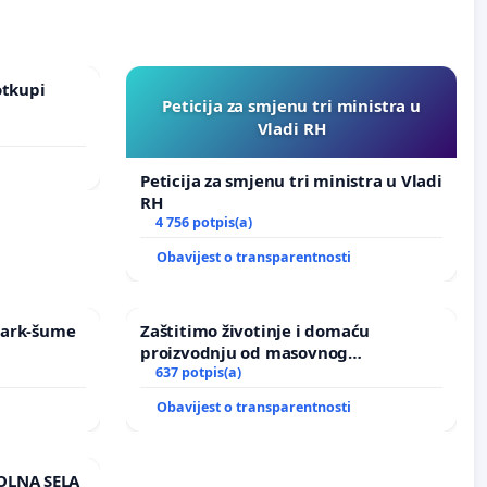
otkupi
Peticija za smjenu tri ministra u
Vladi RH
Peticija za smjenu tri ministra u Vladi
RH
4 756 potpis(a)
Obavijest o transparentnosti
 Park-šume
Zaštitimo životinje i domaću
proizvodnju od masovnog
uništavanja zbog afričke svinjske
637 potpis(a)
kuge
Obavijest o transparentnosti
OLNA SELA