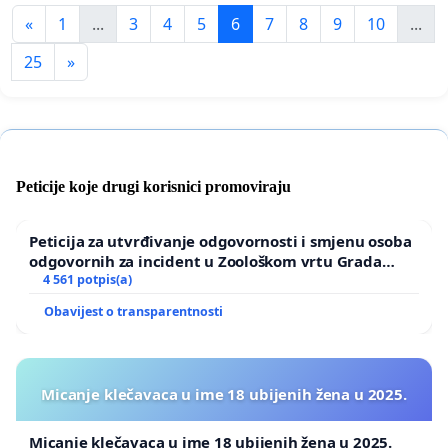
«
1
...
3
4
5
6
7
8
9
10
...
25
»
Peticije koje drugi korisnici promoviraju
Peticija za utvrđivanje odgovornosti i smjenu osoba
odgovornih za incident u Zoološkom vrtu Grada
Zagreba
4 561 potpis(a)
Obavijest o transparentnosti
Micanje klečavaca u ime 18 ubijenih žena u 2025.
Micanje klečavaca u ime 18 ubijenih žena u 2025.