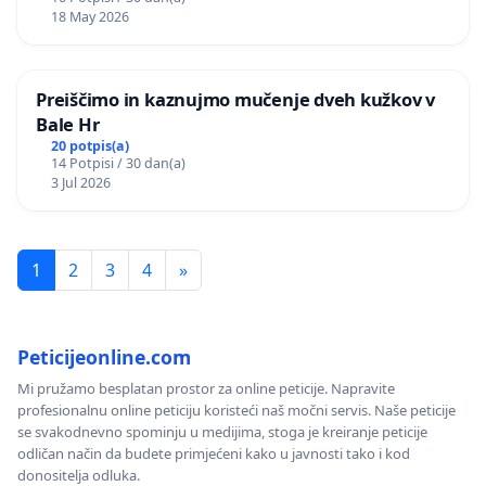
18 May 2026
Preiščimo in kaznujmo mučenje dveh kužkov v
Bale Hr
20 potpis(a)
14 Potpisi / 30 dan(a)
3 Jul 2026
1
2
3
4
»
Peticijeonline.com
Mi pružamo besplatan prostor za online peticije. Napravite
profesionalnu online peticiju koristeći naš močni servis. Naše peticije
se svakodnevno spominju u medijima, stoga je kreiranje peticije
odličan način da budete primjećeni kako u javnosti tako i kod
donositelja odluka.