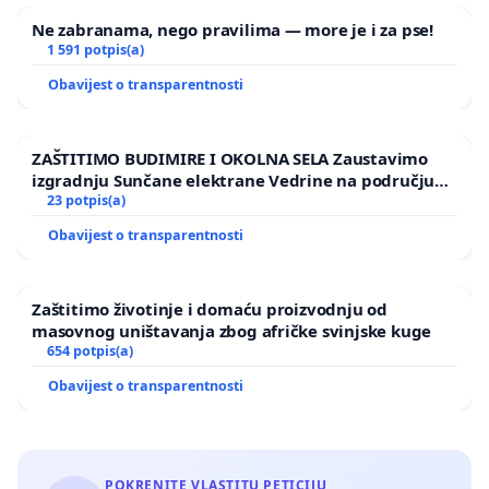
Ne zabranama, nego pravilima — more je i za pse!
1 591 potpis(a)
Obavijest o transparentnosti
ZAŠTITIMO BUDIMIRE I OKOLNA SELA Zaustavimo
izgradnju Sunčane elektrane Vedrine na području
Ugljana
23 potpis(a)
Obavijest o transparentnosti
Zaštitimo životinje i domaću proizvodnju od
masovnog uništavanja zbog afričke svinjske kuge
654 potpis(a)
Obavijest o transparentnosti
POKRENITE VLASTITU PETICIJU