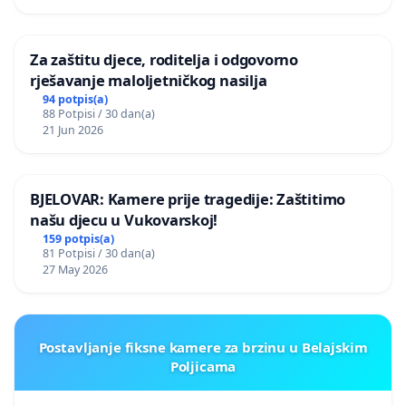
Za zaštitu djece, roditelja i odgovorno
rješavanje maloljetničkog nasilja
94 potpis(a)
88 Potpisi / 30 dan(a)
21 Jun 2026
BJELOVAR: Kamere prije tragedije: Zaštitimo
našu djecu u Vukovarskoj!
159 potpis(a)
81 Potpisi / 30 dan(a)
27 May 2026
Postavljanje fiksne kamere za brzinu u Belajskim
Poljicama