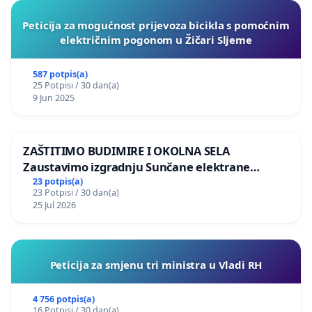
Peticija za mogućnost prijevoza bicikla s pomoćnim
električnim pogonom u Žičari Sljeme
587 potpis(a)
25 Potpisi / 30 dan(a)
9 Jun 2025
ZAŠTITIMO BUDIMIRE I OKOLNA SELA
Zaustavimo izgradnju Sunčane elektrane
Vedrine na području Ugljana
23 potpis(a)
23 Potpisi / 30 dan(a)
25 Jul 2026
Peticija za smjenu tri ministra u Vladi RH
4 756 potpis(a)
16 Potpisi / 30 dan(a)