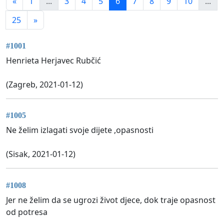
«
1
...
3
4
5
6
7
8
9
10
...
25
»
#1001
Henrieta Herjavec Rubčić
(Zagreb, 2021-01-12)
#1005
Ne želim izlagati svoje dijete ,opasnosti
(Sisak, 2021-01-12)
#1008
Jer ne želim da se ugrozi život djece, dok traje opasnost
od potresa