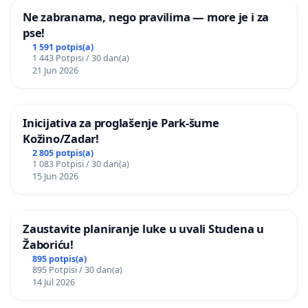
Ne zabranama, nego pravilima — more je i za
pse!
1 591 potpis(a)
1 443 Potpisi / 30 dan(a)
21 Jun 2026
Inicijativa za proglašenje Park-šume
Kožino/Zadar!
2 805 potpis(a)
1 083 Potpisi / 30 dan(a)
15 Jun 2026
Zaustavite planiranje luke u uvali Studena u
Žaboriću!
895 potpis(a)
895 Potpisi / 30 dan(a)
14 Jul 2026