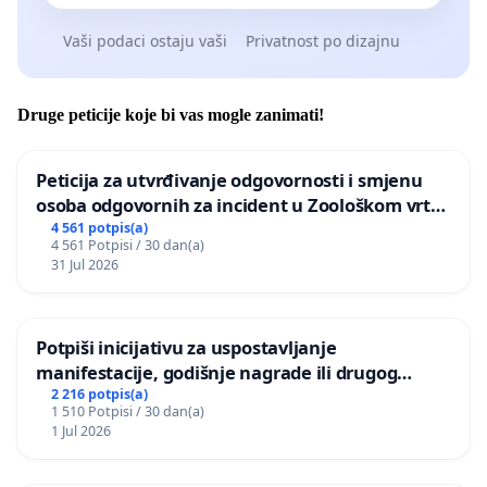
Vaši podaci ostaju vaši
Privatnost po dizajnu
Druge peticije koje bi vas mogle zanimati!
Peticija za utvrđivanje odgovornosti i smjenu
osoba odgovornih za incident u Zoološkom vrtu
Grada Zagreba
4 561 potpis(a)
4 561 Potpisi / 30 dan(a)
31 Jul 2026
Potpiši inicijativu za uspostavljanje
manifestacije, godišnje nagrade ili drugog
javnog događaja „Edin Avdić“ u Sarajevu
2 216 potpis(a)
1 510 Potpisi / 30 dan(a)
1 Jul 2026