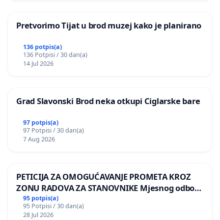
Pretvorimo Tijat u brod muzej kako je planirano
136 potpis(a)
136 Potpisi / 30 dan(a)
14 Jul 2026
Grad Slavonski Brod neka otkupi Ciglarske bare
97 potpis(a)
97 Potpisi / 30 dan(a)
7 Aug 2026
PETICIJA ZA OMOGUĆAVANJE PROMETA KROZ
ZONU RADOVA ZA STANOVNIKE Mjesnog odbora
Kamensko i Lemić Brdo
95 potpis(a)
95 Potpisi / 30 dan(a)
28 Jul 2026