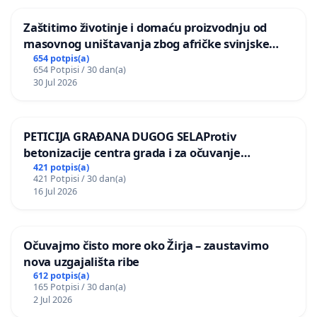
Zaštitimo životinje i domaću proizvodnju od
masovnog uništavanja zbog afričke svinjske
kuge
654 potpis(a)
654 Potpisi / 30 dan(a)
30 Jul 2026
PETICIJA GRAĐANA DUGOG SELAProtiv
betonizacije centra grada i za očuvanje
postojećih zelenih površina i odraslih stabala pri
421 potpis(a)
421 Potpisi / 30 dan(a)
donošenju izmjena urbanističkog plana
16 Jul 2026
Očuvajmo čisto more oko Žirja – zaustavimo
nova uzgajališta ribe
612 potpis(a)
165 Potpisi / 30 dan(a)
2 Jul 2026