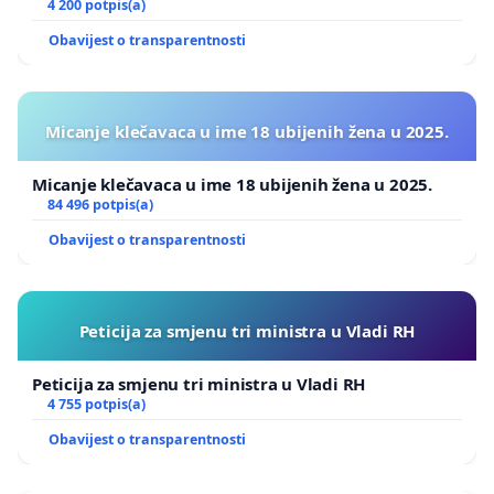
Zagreba
4 200 potpis(a)
Obavijest o transparentnosti
Micanje klečavaca u ime 18 ubijenih žena u 2025.
Micanje klečavaca u ime 18 ubijenih žena u 2025.
84 496 potpis(a)
Obavijest o transparentnosti
Peticija za smjenu tri ministra u Vladi RH
Peticija za smjenu tri ministra u Vladi RH
4 755 potpis(a)
Obavijest o transparentnosti