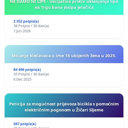
NE DAMO NI LIPE - inicijativa protiv uklanjanja lipa
na Trgu bana Josipa Jelačića
2 352 potpis(a)
38 Potpisi / 30 dan(a)
7 Jun 2026
Micanje klečavaca u ime 18 ubijenih žena u 2025.
84 496 potpis(a)
35 Potpisi / 30 dan(a)
6 Dec 2025
Peticija za mogućnost prijevoza bicikla s pomoćnim
električnim pogonom u Žičari Sljeme
587 potpis(a)