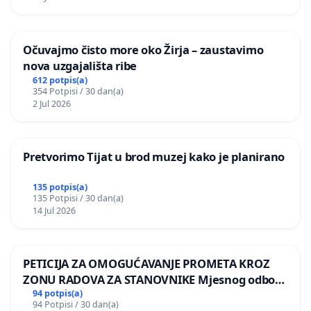
Očuvajmo čisto more oko Žirja – zaustavimo
nova uzgajališta ribe
612 potpis(a)
354 Potpisi / 30 dan(a)
2 Jul 2026
Pretvorimo Tijat u brod muzej kako je planirano
135 potpis(a)
135 Potpisi / 30 dan(a)
14 Jul 2026
PETICIJA ZA OMOGUĆAVANJE PROMETA KROZ
ZONU RADOVA ZA STANOVNIKE Mjesnog odbora
Kamensko i Lemić Brdo
94 potpis(a)
94 Potpisi / 30 dan(a)