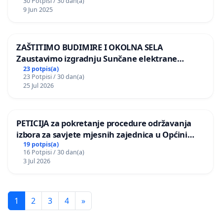
30 Potpisi / 30 dan(a)
9 Jun 2025
ZAŠTITIMO BUDIMIRE I OKOLNA SELA
Zaustavimo izgradnju Sunčane elektrane
Vedrine na području Ugljana
23 potpis(a)
23 Potpisi / 30 dan(a)
25 Jul 2026
PETICIJA za pokretanje procedure održavanja
izbora za savjete mjesnih zajednica u Općini
Bugojno
19 potpis(a)
16 Potpisi / 30 dan(a)
3 Jul 2026
1
2
3
4
»