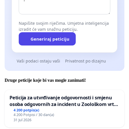
Napišite svojim riječima. Umjetna inteligencija
izradit će vam snažnu peticiju.
Generiraj peticiju
Vaši podaci ostaju vaši
Privatnost po dizajnu
Druge peticije koje bi vas mogle zanimati!
Peticija za utvrđivanje odgovornosti i smjenu
osoba odgovornih za incident u Zoološkom vrtu
Grada Zagreba
4 200 potpis(a)
4 200 Potpisi / 30 dan(a)
31 Jul 2026