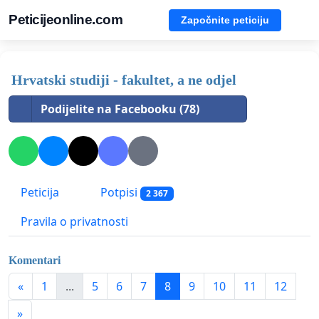
Peticijeonline.com
Započnite peticiju
Hrvatski studiji - fakultet, a ne odjel
Podijelite na Facebooku (78)
Peticija
Potpisi
2 367
Pravila o privatnosti
Komentari
«
1
...
5
6
7
8
9
10
11
12
»