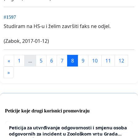
#1597
Studiram na HS-u i želim završiti faks ne odjel.
(Zabok, 2017-01-12)
«
1
...
5
6
7
8
9
10
11
12
»
Peticije koje drugi korisnici promoviraju
Peticija za utvrđivanje odgovornosti i smjenu osoba
odgovornih za incident u Zoološkom vrtu Grada