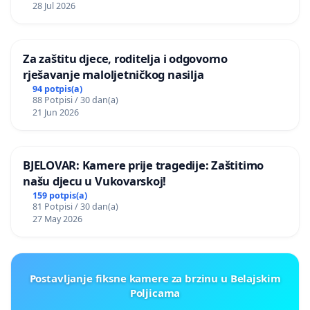
28 Jul 2026
Za zaštitu djece, roditelja i odgovorno
rješavanje maloljetničkog nasilja
94 potpis(a)
88 Potpisi / 30 dan(a)
21 Jun 2026
BJELOVAR: Kamere prije tragedije: Zaštitimo
našu djecu u Vukovarskoj!
159 potpis(a)
81 Potpisi / 30 dan(a)
27 May 2026
Postavljanje fiksne kamere za brzinu u Belajskim
Poljicama