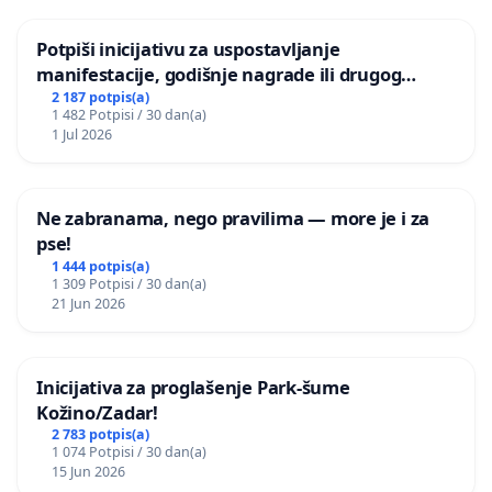
Potpiši inicijativu za uspostavljanje
manifestacije, godišnje nagrade ili drugog
javnog događaja „Edin Avdić“ u Sarajevu
2 187 potpis(a)
1 482 Potpisi / 30 dan(a)
1 Jul 2026
Ne zabranama, nego pravilima — more je i za
pse!
1 444 potpis(a)
1 309 Potpisi / 30 dan(a)
21 Jun 2026
Inicijativa za proglašenje Park-šume
Kožino/Zadar!
2 783 potpis(a)
1 074 Potpisi / 30 dan(a)
15 Jun 2026