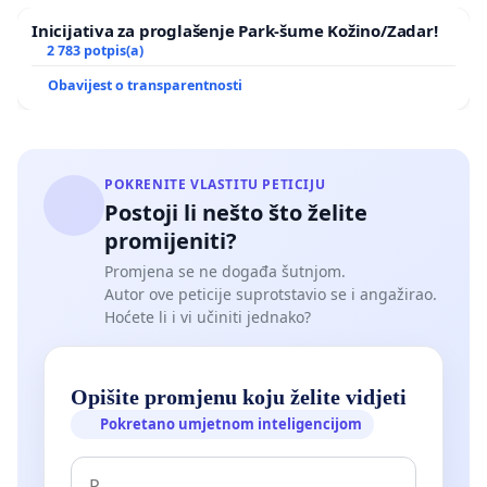
Inicijativa za proglašenje Park-šume Kožino/Zadar!
2 783 potpis(a)
Obavijest o transparentnosti
POKRENITE VLASTITU PETICIJU
Postoji li nešto što želite
promijeniti?
Promjena se ne događa šutnjom.
Autor ove peticije suprotstavio se i angažirao.
Hoćete li i vi učiniti jednako?
Opišite promjenu koju želite vidjeti
Pokretano umjetnom inteligencijom