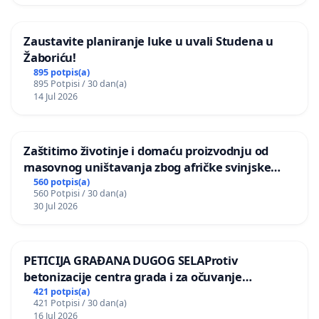
Zaustavite planiranje luke u uvali Studena u
Žaboriću!
895 potpis(a)
895 Potpisi / 30 dan(a)
14 Jul 2026
Zaštitimo životinje i domaću proizvodnju od
masovnog uništavanja zbog afričke svinjske
kuge
560 potpis(a)
560 Potpisi / 30 dan(a)
30 Jul 2026
PETICIJA GRAĐANA DUGOG SELAProtiv
betonizacije centra grada i za očuvanje
postojećih zelenih površina i odraslih stabala pri
421 potpis(a)
421 Potpisi / 30 dan(a)
donošenju izmjena urbanističkog plana
16 Jul 2026