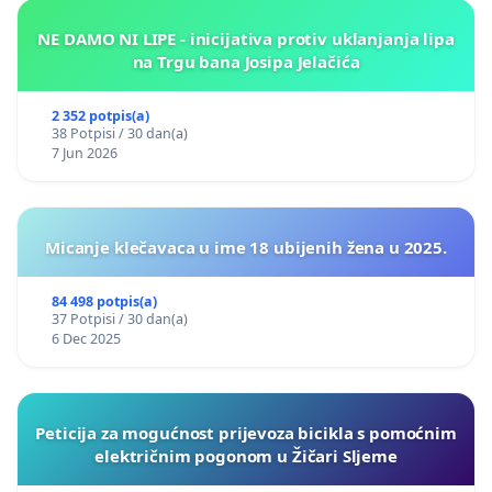
NE DAMO NI LIPE - inicijativa protiv uklanjanja lipa
na Trgu bana Josipa Jelačića
2 352 potpis(a)
38 Potpisi / 30 dan(a)
7 Jun 2026
Micanje klečavaca u ime 18 ubijenih žena u 2025.
84 498 potpis(a)
37 Potpisi / 30 dan(a)
6 Dec 2025
Peticija za mogućnost prijevoza bicikla s pomoćnim
električnim pogonom u Žičari Sljeme