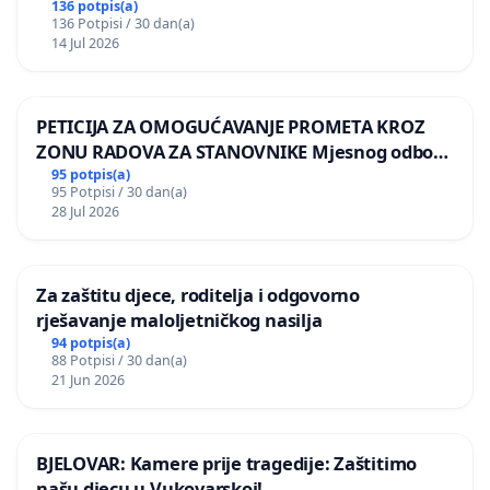
136 potpis(a)
136 Potpisi / 30 dan(a)
14 Jul 2026
PETICIJA ZA OMOGUĆAVANJE PROMETA KROZ
ZONU RADOVA ZA STANOVNIKE Mjesnog odbora
Kamensko i Lemić Brdo
95 potpis(a)
95 Potpisi / 30 dan(a)
28 Jul 2026
Za zaštitu djece, roditelja i odgovorno
rješavanje maloljetničkog nasilja
94 potpis(a)
88 Potpisi / 30 dan(a)
21 Jun 2026
BJELOVAR: Kamere prije tragedije: Zaštitimo
našu djecu u Vukovarskoj!