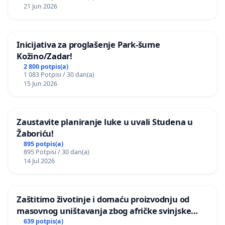
21 Jun 2026
Inicijativa za proglašenje Park-šume
Kožino/Zadar!
2 800 potpis(a)
1 083 Potpisi / 30 dan(a)
15 Jun 2026
Zaustavite planiranje luke u uvali Studena u
Žaboriću!
895 potpis(a)
895 Potpisi / 30 dan(a)
14 Jul 2026
Zaštitimo životinje i domaću proizvodnju od
masovnog uništavanja zbog afričke svinjske
kuge
639 potpis(a)