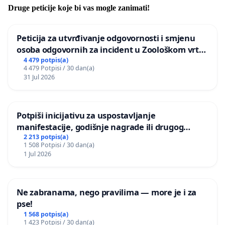
Druge peticije koje bi vas mogle zanimati!
Peticija za utvrđivanje odgovornosti i smjenu
osoba odgovornih za incident u Zoološkom vrtu
Grada Zagreba
4 479 potpis(a)
4 479 Potpisi / 30 dan(a)
31 Jul 2026
Potpiši inicijativu za uspostavljanje
manifestacije, godišnje nagrade ili drugog
javnog događaja „Edin Avdić“ u Sarajevu
2 213 potpis(a)
1 508 Potpisi / 30 dan(a)
1 Jul 2026
Ne zabranama, nego pravilima — more je i za
pse!
1 568 potpis(a)
1 423 Potpisi / 30 dan(a)