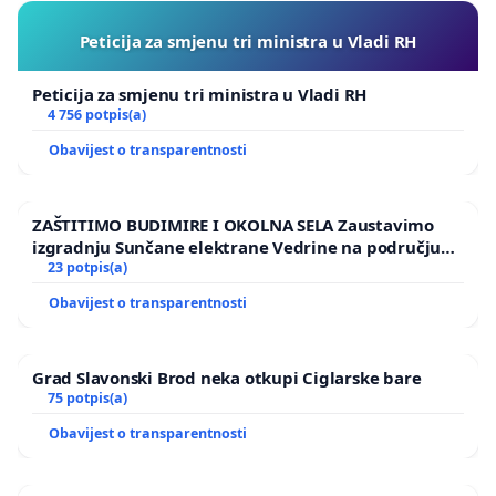
Peticija za smjenu tri ministra u Vladi RH
Peticija za smjenu tri ministra u Vladi RH
4 756 potpis(a)
Obavijest o transparentnosti
ZAŠTITIMO BUDIMIRE I OKOLNA SELA Zaustavimo
izgradnju Sunčane elektrane Vedrine na području
Ugljana
23 potpis(a)
Obavijest o transparentnosti
Grad Slavonski Brod neka otkupi Ciglarske bare
75 potpis(a)
Obavijest o transparentnosti