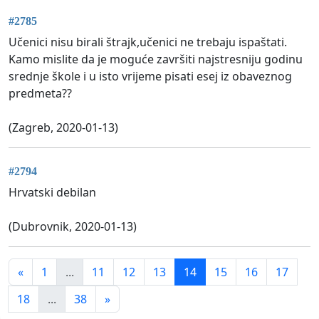
#2785
Učenici nisu birali štrajk,učenici ne trebaju ispaštati.
Kamo mislite da je moguće završiti najstresniju godinu
srednje škole i u isto vrijeme pisati esej iz obaveznog
predmeta??
(Zagreb, 2020-01-13)
#2794
Hrvatski debilan
(Dubrovnik, 2020-01-13)
«
1
...
11
12
13
14
15
16
17
18
...
38
»