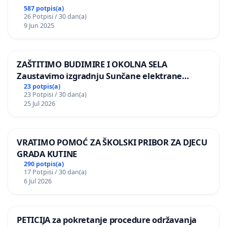
587 potpis(a)
26 Potpisi / 30 dan(a)
9 Jun 2025
ZAŠTITIMO BUDIMIRE I OKOLNA SELA
Zaustavimo izgradnju Sunčane elektrane
Vedrine na području Ugljana
23 potpis(a)
23 Potpisi / 30 dan(a)
25 Jul 2026
VRATIMO POMOĆ ZA ŠKOLSKI PRIBOR ZA DJECU
GRADA KUTINE
290 potpis(a)
17 Potpisi / 30 dan(a)
6 Jul 2026
PETICIJA za pokretanje procedure održavanja