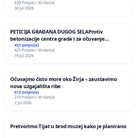
639 Potpisi / 30 dan(a)
30 Jul 2026
PETICIJA GRAĐANA DUGOG SELAProtiv
betonizacije centra grada i za očuvanje
postojećih zelenih površina i odraslih stabala pri
421 potpis(a)
421 Potpisi / 30 dan(a)
donošenju izmjena urbanističkog plana
16 Jul 2026
Očuvajmo čisto more oko Žirja – zaustavimo
nova uzgajališta ribe
612 potpis(a)
210 Potpisi / 30 dan(a)
2 Jul 2026
Pretvorimo Tijat u brod muzej kako je planirano