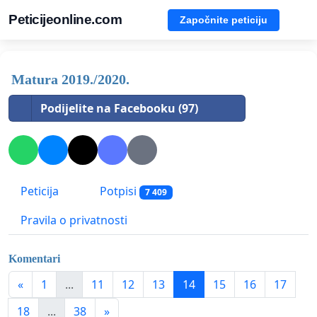
Peticijeonline.com
Započnite peticiju
Matura 2019./2020.
Podijelite na Facebooku (97)
Peticija
Potpisi
7 409
Pravila o privatnosti
Komentari
«
1
...
11
12
13
14
15
16
17
18
...
38
»