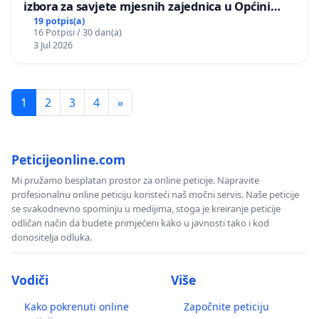
izbora za savjete mjesnih zajednica u Općini
Bugojno
19 potpis(a)
16 Potpisi / 30 dan(a)
3 Jul 2026
1
2
3
4
»
Peticijeonline.com
Mi pružamo besplatan prostor za online peticije. Napravite
profesionalnu online peticiju koristeći naš močni servis. Naše peticije
se svakodnevno spominju u medijima, stoga je kreiranje peticije
odličan način da budete primjećeni kako u javnosti tako i kod
donositelja odluka.
Vodiči
Više
Kako pokrenuti online
Započnite peticiju