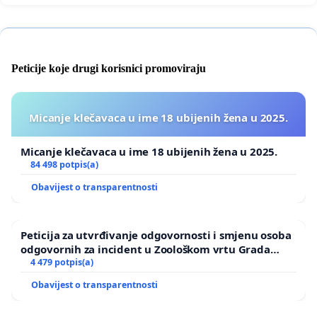
Peticije koje drugi korisnici promoviraju
Micanje klečavaca u ime 18 ubijenih žena u 2025.
Micanje klečavaca u ime 18 ubijenih žena u 2025.
84 498 potpis(a)
Obavijest o transparentnosti
Peticija za utvrđivanje odgovornosti i smjenu osoba
odgovornih za incident u Zoološkom vrtu Grada
Zagreba
4 479 potpis(a)
Obavijest o transparentnosti