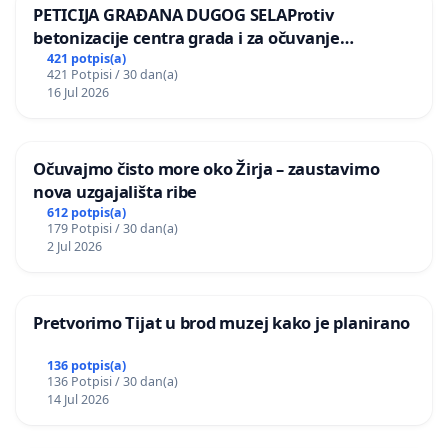
PETICIJA GRAĐANA DUGOG SELAProtiv
betonizacije centra grada i za očuvanje
postojećih zelenih površina i odraslih stabala pri
421 potpis(a)
421 Potpisi / 30 dan(a)
donošenju izmjena urbanističkog plana
16 Jul 2026
Očuvajmo čisto more oko Žirja – zaustavimo
nova uzgajališta ribe
612 potpis(a)
179 Potpisi / 30 dan(a)
2 Jul 2026
Pretvorimo Tijat u brod muzej kako je planirano
136 potpis(a)
136 Potpisi / 30 dan(a)
14 Jul 2026