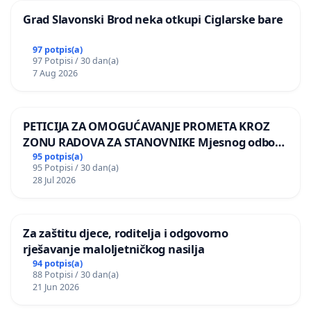
Grad Slavonski Brod neka otkupi Ciglarske bare
97 potpis(a)
97 Potpisi / 30 dan(a)
7 Aug 2026
PETICIJA ZA OMOGUĆAVANJE PROMETA KROZ
ZONU RADOVA ZA STANOVNIKE Mjesnog odbora
Kamensko i Lemić Brdo
95 potpis(a)
95 Potpisi / 30 dan(a)
28 Jul 2026
Za zaštitu djece, roditelja i odgovorno
rješavanje maloljetničkog nasilja
94 potpis(a)
88 Potpisi / 30 dan(a)
21 Jun 2026