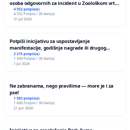
osoba odgovornih za incident u Zoološkom vrtu
Grada Zagreba
4 552 potpis(a)
4 552 Potpisi / 30 dan(a)
31 Jul 2026
Potpiši inicijativu za uspostavljanje
manifestacije, godišnje nagrade ili drugog
javnog događaja „Edin Avdić“ u Sarajevu
2 215 potpis(a)
1 509 Potpisi / 30 dan(a)
1 Jul 2026
Ne zabranama, nego pravilima — more je i za
pse!
1 582 potpis(a)
1 436 Potpisi / 30 dan(a)
21 Jun 2026