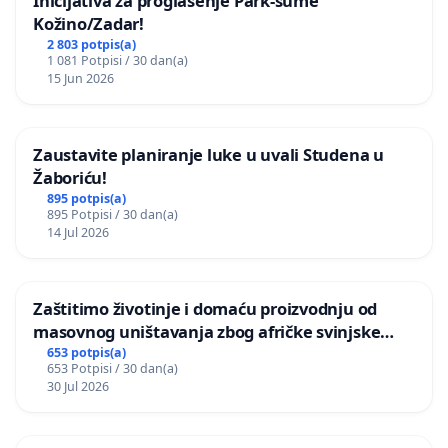
Inicijativa za proglašenje Park-šume
Kožino/Zadar!
2 803 potpis(a)
1 081 Potpisi / 30 dan(a)
15 Jun 2026
Zaustavite planiranje luke u uvali Studena u
Žaboriću!
895 potpis(a)
895 Potpisi / 30 dan(a)
14 Jul 2026
Zaštitimo životinje i domaću proizvodnju od
masovnog uništavanja zbog afričke svinjske
kuge
653 potpis(a)
653 Potpisi / 30 dan(a)
30 Jul 2026