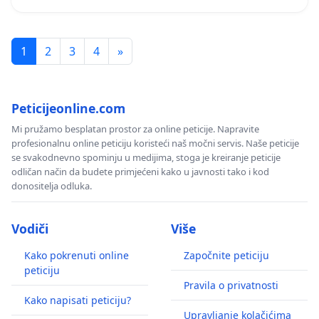
1
2
3
4
»
Peticijeonline.com
Mi pružamo besplatan prostor za online peticije. Napravite
profesionalnu online peticiju koristeći naš močni servis. Naše peticije
se svakodnevno spominju u medijima, stoga je kreiranje peticije
odličan način da budete primjećeni kako u javnosti tako i kod
donositelja odluka.
Vodiči
Više
Kako pokrenuti online
Započnite peticiju
peticiju
Pravila o privatnosti
Kako napisati peticiju?
Upravljanje kolačićima