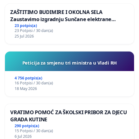
ZAŠTITIMO BUDIMIRE I OKOLNA SELA
Zaustavimo izgradnju Sunčane elektrane
Vedrine na području Ugljana
23 potpis(a)
23 Potpisi / 30 dan(a)
25 Jul 2026
Peticija za smjenu tri ministra u Vladi RH
4 756 potpis(a)
16 Potpisi / 30 dan(a)
18 May 2026
VRATIMO POMOĆ ZA ŠKOLSKI PRIBOR ZA DJECU
GRADA KUTINE
290 potpis(a)
15 Potpisi / 30 dan(a)
6 Jul 2026