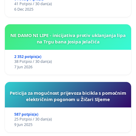
41 Potpisi / 30 dan(a)
6 Dec 2025
NE DAMO NI LIPE - inicijativa protiv uklanjanja lipa
na Trgu bana Josipa Jelačića
2 352 potpis(a)
38 Potpisi / 30 dan(a)
7 Jun 2026
Peticija za mogućnost prijevoza bicikla s pomoćnim
električnim pogonom u Žičari Sljeme
587 potpis(a)
25 Potpisi / 30 dan(a)
9 Jun 2025