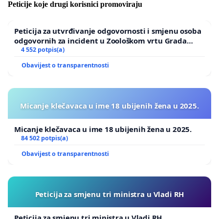
Peticije koje drugi korisnici promoviraju
Peticija za utvrđivanje odgovornosti i smjenu osoba
odgovornih za incident u Zoološkom vrtu Grada
Zagreba
4 552 potpis(a)
Obavijest o transparentnosti
Micanje klečavaca u ime 18 ubijenih žena u 2025.
Micanje klečavaca u ime 18 ubijenih žena u 2025.
84 502 potpis(a)
Obavijest o transparentnosti
Peticija za smjenu tri ministra u Vladi RH
Peticija za smjenu tri ministra u Vladi RH