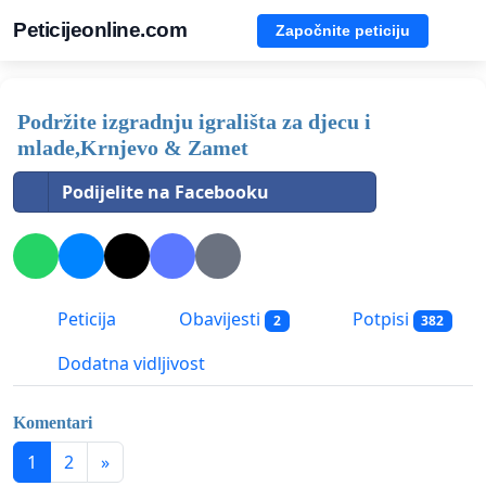
Peticijeonline.com
Započnite peticiju
Podržite izgradnju igrališta za djecu i
mlade,Krnjevo & Zamet
Podijelite na Facebooku
Peticija
Obavijesti
Potpisi
2
382
Dodatna vidljivost
Komentari
1
2
»