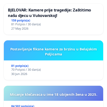
BJELOVAR: Kamere prije tragedije: Zaštitimo
našu djecu u Vukovarskoj!
159 potpis(a)
81 Potpisi / 30 dan(a)
27 May 2026
Postavljanje fiksne kamere za brzinu u Belajskim
Poljicama
81 potpis(a)
70 Potpisi / 30 dan(a)
30 Jun 2026
Micanje klečavaca u ime 18 ubijenih žena u 2025.
84 502 potpis(a)