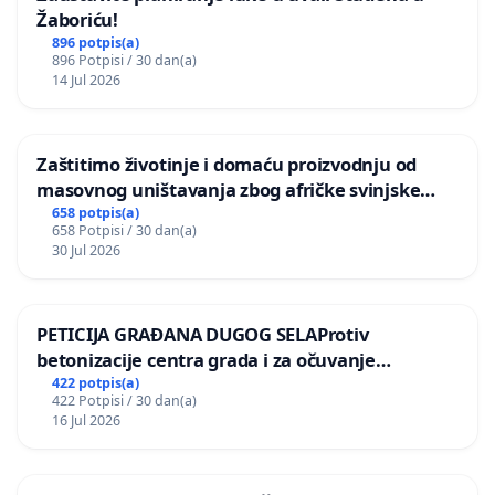
Žaboriću!
896 potpis(a)
896 Potpisi / 30 dan(a)
14 Jul 2026
Zaštitimo životinje i domaću proizvodnju od
masovnog uništavanja zbog afričke svinjske
kuge
658 potpis(a)
658 Potpisi / 30 dan(a)
30 Jul 2026
PETICIJA GRAĐANA DUGOG SELAProtiv
betonizacije centra grada i za očuvanje
postojećih zelenih površina i odraslih stabala pri
422 potpis(a)
422 Potpisi / 30 dan(a)
donošenju izmjena urbanističkog plana
16 Jul 2026