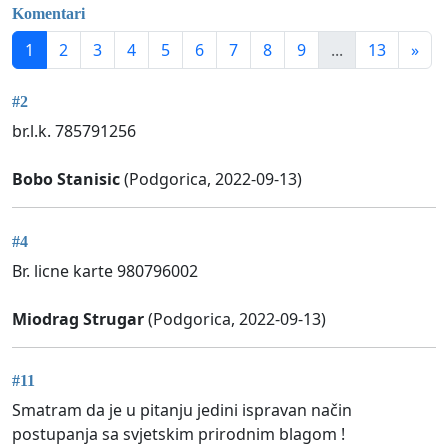
Komentari
1
2
3
4
5
6
7
8
9
...
13
»
#2
br.l.k. 785791256
Bobo Stanisic
(Podgorica, 2022-09-13)
#4
Br. licne karte 980796002
Miodrag Strugar
(Podgorica, 2022-09-13)
#11
Smatram da je u pitanju jedini ispravan način
postupanja sa svjetskim prirodnim blagom !