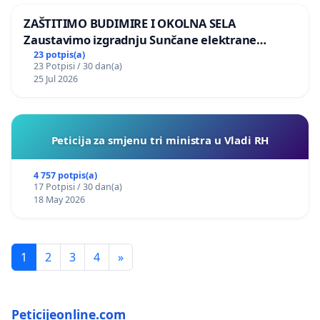
ZAŠTITIMO BUDIMIRE I OKOLNA SELA
Zaustavimo izgradnju Sunčane elektrane
Vedrine na području Ugljana
23 potpis(a)
23 Potpisi / 30 dan(a)
25 Jul 2026
Peticija za smjenu tri ministra u Vladi RH
4 757 potpis(a)
17 Potpisi / 30 dan(a)
18 May 2026
1
2
3
4
»
Peticijeonline.com