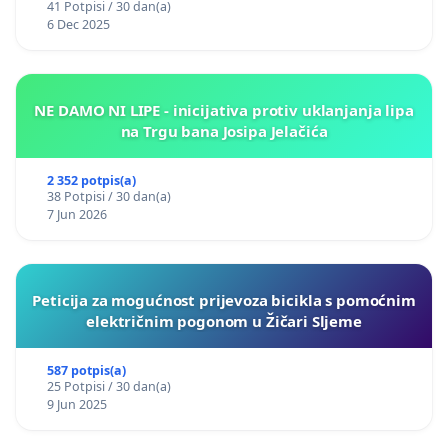
41 Potpisi / 30 dan(a)
6 Dec 2025
NE DAMO NI LIPE - inicijativa protiv uklanjanja lipa
na Trgu bana Josipa Jelačića
2 352 potpis(a)
38 Potpisi / 30 dan(a)
7 Jun 2026
Peticija za mogućnost prijevoza bicikla s pomoćnim
električnim pogonom u Žičari Sljeme
587 potpis(a)
25 Potpisi / 30 dan(a)
9 Jun 2025