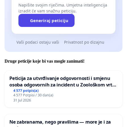
Napišite svojim riječima. Umjetna inteligencija
izradit će vam snažnu peticiju.
Generiraj peticiju
Vaši podaci ostaju vaši
Privatnost po dizajnu
Druge peticije koje bi vas mogle zanimati!
Peticija za utvrđivanje odgovornosti i smjenu
osoba odgovornih za incident u Zoološkom vrtu
Grada Zagreba
4 577 potpis(a)
4 577 Potpisi / 30 dan(a)
31 Jul 2026
Ne zabranama, nego pravilima — more je i za