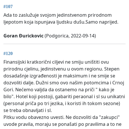
#107
Ada to zaslužuje svojom jedinstvenom prirodnom
ljepotom koja ispunjava ljudsku dušu.Samo naprijed.
Goran Đurickovic
(Podgorica, 2022-09-14)
#120
Finansijski kratkorični ciljevi ne smiju uništiti ovu
prirodnu cjelinu, jedinstvenu u ovom regionu. Stepen
dosadašnje izgrađenosti je maksimum i ne smije se
dozvoliti dalje. Dužni smo ovo našim potomcima i Crnoj
Gori. Nećemo valjda da ostanemo na priči " kako je
bilo". Hotel koji postoji, gabariti peraonal i sl su unikatni
(personal priča po tri jezika, i koristi ih tokom sezone)
se treba obnavljati i sl.
Pitku vodu obavezno uvesti. Ne dozvoliti da "zakupci"
uvode pravila, moraju se ponašati po pravilima a to ne