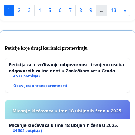
1
2
3
4
5
6
7
8
9
...
13
»
Peticije koje drugi korisnici promoviraju
Peticija za utvrđivanje odgovornosti i smjenu osoba
odgovornih za incident u Zoološkom vrtu Grada
Zagreba
4 577 potpis(a)
Obavijest o transparentnosti
Micanje klečavaca u ime 18 ubijenih žena u 2025.
Micanje klečavaca u ime 18 ubijenih žena u 2025.
84 502 potpis(a)