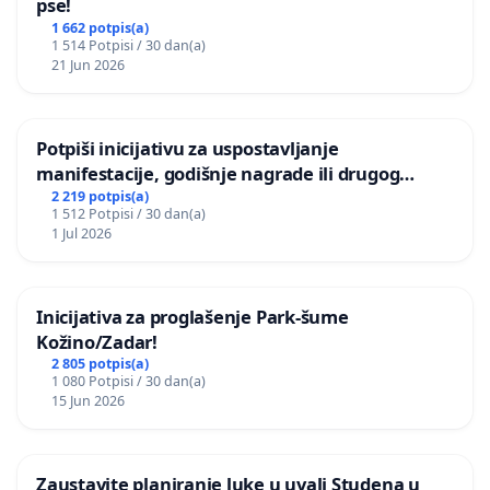
pse!
1 662 potpis(a)
1 514 Potpisi / 30 dan(a)
21 Jun 2026
Potpiši inicijativu za uspostavljanje
manifestacije, godišnje nagrade ili drugog
javnog događaja „Edin Avdić“ u Sarajevu
2 219 potpis(a)
1 512 Potpisi / 30 dan(a)
1 Jul 2026
Inicijativa za proglašenje Park-šume
Kožino/Zadar!
2 805 potpis(a)
1 080 Potpisi / 30 dan(a)
15 Jun 2026
Zaustavite planiranje luke u uvali Studena u