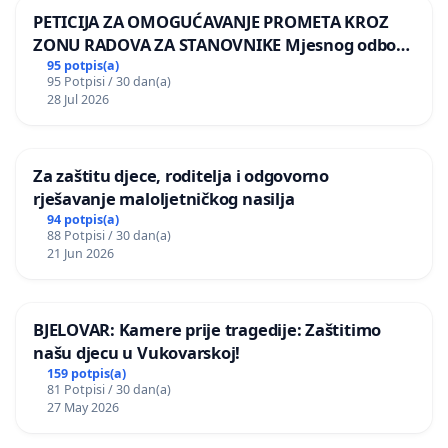
PETICIJA ZA OMOGUĆAVANJE PROMETA KROZ
ZONU RADOVA ZA STANOVNIKE Mjesnog odbora
Kamensko i Lemić Brdo
95 potpis(a)
95 Potpisi / 30 dan(a)
28 Jul 2026
Za zaštitu djece, roditelja i odgovorno
rješavanje maloljetničkog nasilja
94 potpis(a)
88 Potpisi / 30 dan(a)
21 Jun 2026
BJELOVAR: Kamere prije tragedije: Zaštitimo
našu djecu u Vukovarskoj!
159 potpis(a)
81 Potpisi / 30 dan(a)
27 May 2026