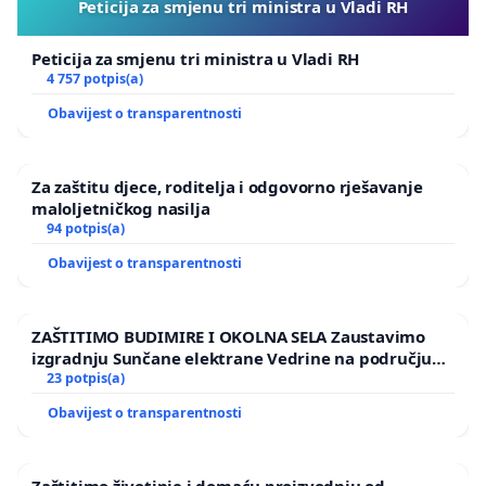
Peticija za smjenu tri ministra u Vladi RH
Peticija za smjenu tri ministra u Vladi RH
4 757 potpis(a)
Obavijest o transparentnosti
Za zaštitu djece, roditelja i odgovorno rješavanje
maloljetničkog nasilja
94 potpis(a)
Obavijest o transparentnosti
ZAŠTITIMO BUDIMIRE I OKOLNA SELA Zaustavimo
izgradnju Sunčane elektrane Vedrine na području
Ugljana
23 potpis(a)
Obavijest o transparentnosti
Zaštitimo životinje i domaću proizvodnju od