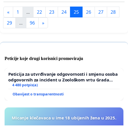
«
1
...
22
23
24
25
26
27
28
29
...
96
»
Peticije koje drugi korisnici promoviraju
Peticija za utvrđivanje odgovornosti i smjenu osoba
odgovornih za incident u Zoološkom vrtu Grada
Zagreba
4 480 potpis(a)
Obavijest o transparentnosti
Micanje klečavaca u ime 18 ubijenih žena u 2025.