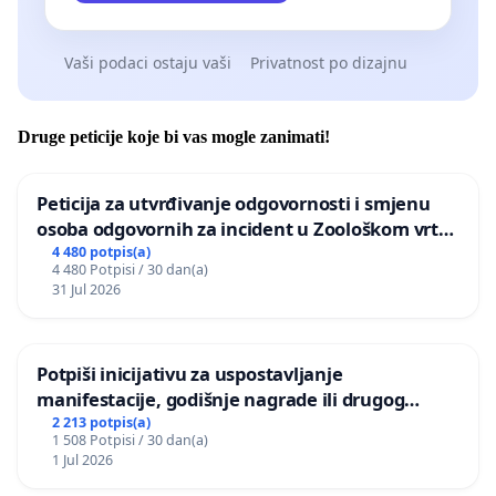
Vaši podaci ostaju vaši
Privatnost po dizajnu
Druge peticije koje bi vas mogle zanimati!
Peticija za utvrđivanje odgovornosti i smjenu
osoba odgovornih za incident u Zoološkom vrtu
Grada Zagreba
4 480 potpis(a)
4 480 Potpisi / 30 dan(a)
31 Jul 2026
Potpiši inicijativu za uspostavljanje
manifestacije, godišnje nagrade ili drugog
javnog događaja „Edin Avdić“ u Sarajevu
2 213 potpis(a)
1 508 Potpisi / 30 dan(a)
1 Jul 2026