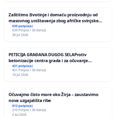
Zaštitimo životinje i domaću proizvodnju od
masovnog uništavanja zbog afričke svinjske
kuge
639 potpis(a)
639 Potpisi / 30 dan(a)
30 Jul 2026
PETICIJA GRAĐANA DUGOG SELAProtiv
betonizacije centra grada i za očuvanje
postojećih zelenih površina i odraslih stabala pri
421 potpis(a)
421 Potpisi / 30 dan(a)
donošenju izmjena urbanističkog plana
16 Jul 2026
Očuvajmo čisto more oko Žirja – zaustavimo
nova uzgajališta ribe
612 potpis(a)
210 Potpisi / 30 dan(a)
2 Jul 2026