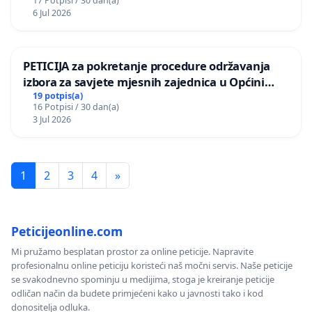
17 Potpisi / 30 dan(a)
6 Jul 2026
PETICIJA za pokretanje procedure održavanja
izbora za savjete mjesnih zajednica u Općini
Bugojno
19 potpis(a)
16 Potpisi / 30 dan(a)
3 Jul 2026
1
2
3
4
»
Peticijeonline.com
Mi pružamo besplatan prostor za online peticije. Napravite
profesionalnu online peticiju koristeći naš močni servis. Naše peticije
se svakodnevno spominju u medijima, stoga je kreiranje peticije
odličan način da budete primjećeni kako u javnosti tako i kod
donositelja odluka.