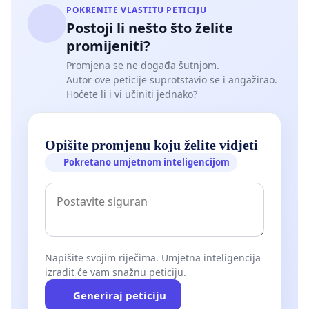
POKRENITE VLASTITU PETICIJU
Postoji li nešto što želite
promijeniti?
Promjena se ne događa šutnjom.
Autor ove peticije suprotstavio se i angažirao.
Hoćete li i vi učiniti jednako?
Opišite promjenu koju želite vidjeti
Pokretano umjetnom inteligencijom
Napišite svojim riječima. Umjetna inteligencija
izradit će vam snažnu peticiju.
Generiraj peticiju