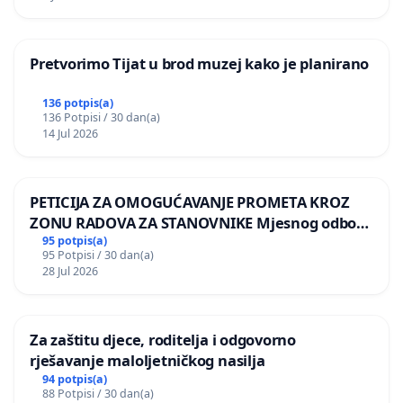
Pretvorimo Tijat u brod muzej kako je planirano
136 potpis(a)
136 Potpisi / 30 dan(a)
14 Jul 2026
PETICIJA ZA OMOGUĆAVANJE PROMETA KROZ
ZONU RADOVA ZA STANOVNIKE Mjesnog odbora
Kamensko i Lemić Brdo
95 potpis(a)
95 Potpisi / 30 dan(a)
28 Jul 2026
Za zaštitu djece, roditelja i odgovorno
rješavanje maloljetničkog nasilja
94 potpis(a)
88 Potpisi / 30 dan(a)