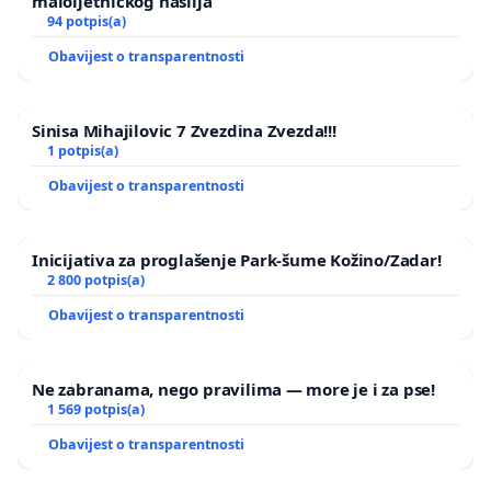
maloljetničkog nasilja
94 potpis(a)
Obavijest o transparentnosti
Sinisa Mihajilovic 7 Zvezdina Zvezda!!!
1 potpis(a)
Obavijest o transparentnosti
Inicijativa za proglašenje Park-šume Kožino/Zadar!
2 800 potpis(a)
Obavijest o transparentnosti
Ne zabranama, nego pravilima — more je i za pse!
1 569 potpis(a)
Obavijest o transparentnosti