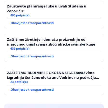
Zaustavite planiranje luke u uvali Studena u
Žaboriću!
895 potpis(a)
Obavijest o transparentnosti
Zaštitimo životinje i domaću proizvodnju od
masovnog uništavanja zbog afričke svinjske kuge
639 potpis(a)
Obavijest o transparentnosti
ZAŠTITIMO BUDIMIRE I OKOLNA SELA Zaustavimo
izgradnju Sunčane elektrane Vedrine na području
Ugljana
23 potpis(a)
Obavijest o transparentnosti