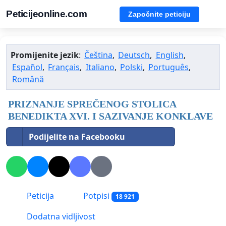
Peticijeonline.com
Započnite peticiju
Promijenite jezik
:
Čeština
,
Deutsch
,
English
,
Español
,
Français
,
Italiano
,
Polski
,
Português
,
Română
PRIZNANJE SPREČENOG STOLICA
BENEDIKTA XVI. I SAZIVANJE KONKLAVE
Podijelite na Facebooku
Peticija
Potpisi
18 921
Dodatna vidljivost