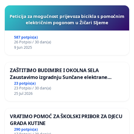
Peticija za mogućnost prijevoza bicikla s pomoćnim
električnim pogonom u Žičari Sljeme
587 potpis(a)
26 Potpisi / 30 dan(a)
9 Jun 2025
ZAŠTITIMO BUDIMIRE I OKOLNA SELA
Zaustavimo izgradnju Sunčane elektrane
Vedrine na području Ugljana
23 potpis(a)
23 Potpisi / 30 dan(a)
25 Jul 2026
VRATIMO POMOĆ ZA ŠKOLSKI PRIBOR ZA DJECU
GRADA KUTINE
290 potpis(a)