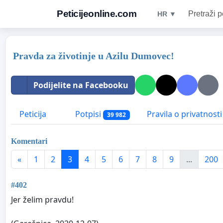
Peticijeonline.com
Pretraži p
HR ▼
Pravda za životinje u Azilu Dumovec!
Podijelite na Facebooku
Peticija
Potpisi
Pravila o privatnosti
39 982
Komentari
«
1
2
3
4
5
6
7
8
9
...
200
#402
Jer želim pravdu!