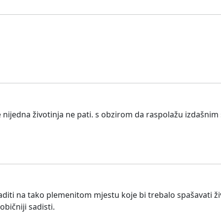
e nijedna životinja ne pati. s obzirom da raspolažu izdašni
iti na tako plemenitom mjestu koje bi trebalo spašavati život
bičniji sadisti.