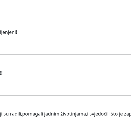
jenjeni!
!!
oji su radili,pomagali jadnim životinjama,i svjedočili što 