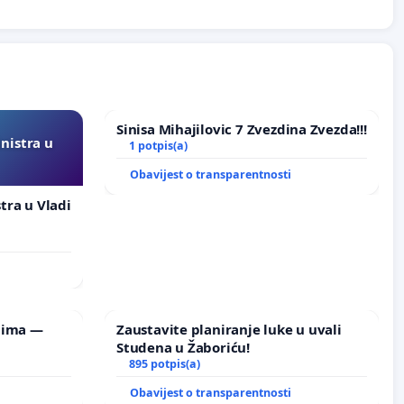
Sinisa Mihajilovic 7 Zvezdina Zvezda!!!
inistra u
1 potpis(a)
Obavijest o transparentnosti
stra u Vladi
lima —
Zaustavite planiranje luke u uvali
Studena u Žaboriću!
895 potpis(a)
Obavijest o transparentnosti