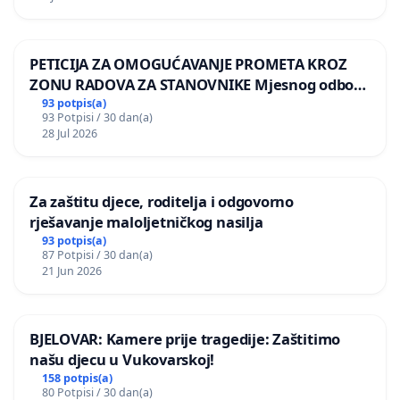
PETICIJA ZA OMOGUĆAVANJE PROMETA KROZ
ZONU RADOVA ZA STANOVNIKE Mjesnog odbora
Kamensko i Lemić Brdo
93 potpis(a)
93 Potpisi / 30 dan(a)
28 Jul 2026
Za zaštitu djece, roditelja i odgovorno
rješavanje maloljetničkog nasilja
93 potpis(a)
87 Potpisi / 30 dan(a)
21 Jun 2026
BJELOVAR: Kamere prije tragedije: Zaštitimo
našu djecu u Vukovarskoj!
158 potpis(a)
80 Potpisi / 30 dan(a)