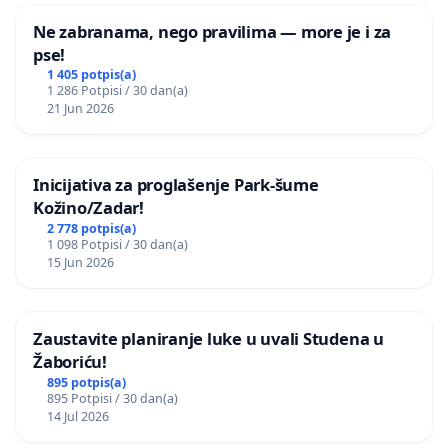
Ne zabranama, nego pravilima — more je i za
pse!
1 405 potpis(a)
1 286 Potpisi / 30 dan(a)
21 Jun 2026
Inicijativa za proglašenje Park-šume
Kožino/Zadar!
2 778 potpis(a)
1 098 Potpisi / 30 dan(a)
15 Jun 2026
Zaustavite planiranje luke u uvali Studena u
Žaboriću!
895 potpis(a)
895 Potpisi / 30 dan(a)
14 Jul 2026