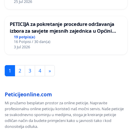
25 Jul 2026
PETICIJA za pokretanje procedure održavanja
izbora za savjete mjesnih zajednica u Općini
Bugojno
19 potpis(a)
16 Potpisi / 30 dan(a)
3 Jul 2026
1
2
3
4
»
Peticijeonline.com
Mi pružamo besplatan prostor za online peticije. Napravite
profesionalnu online peticiju koristeći naš močni servis. Naše peticije
se svakodnevno spominju u medijima, stoga je kreiranje peticije
odličan način da budete primjećeni kako u javnosti tako i kod
donositelja odluka.