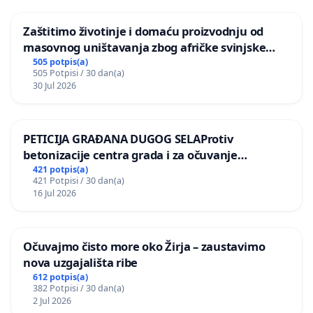
Zaštitimo životinje i domaću proizvodnju od
masovnog uništavanja zbog afričke svinjske
kuge
505 potpis(a)
505 Potpisi / 30 dan(a)
30 Jul 2026
PETICIJA GRAĐANA DUGOG SELAProtiv
betonizacije centra grada i za očuvanje
postojećih zelenih površina i odraslih stabala pri
421 potpis(a)
421 Potpisi / 30 dan(a)
donošenju izmjena urbanističkog plana
16 Jul 2026
Očuvajmo čisto more oko Žirja – zaustavimo
nova uzgajališta ribe
612 potpis(a)
382 Potpisi / 30 dan(a)
2 Jul 2026