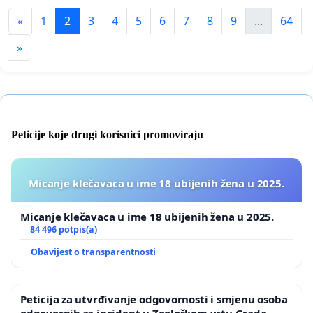
«
1
2
3
4
5
6
7
8
9
...
64
»
Peticije koje drugi korisnici promoviraju
Micanje klečavaca u ime 18 ubijenih žena u 2025.
Micanje klečavaca u ime 18 ubijenih žena u 2025.
84 496 potpis(a)
Obavijest o transparentnosti
Peticija za utvrđivanje odgovornosti i smjenu osoba