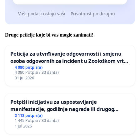
Vaši podaci ostaju vaši
Privatnost po dizajnu
Druge peticije koje bi vas mogle zanimati!
Peticija za utvrđivanje odgovornosti i smjenu
osoba odgovornih za incident u Zoološkom vrtu
Grada Zagreba
4 080 potpis(a)
4 080 Potpisi / 30 dan(a)
31 Jul 2026
Potpiši inicijativu za uspostavljanje
manifestacije, godišnje nagrade ili drugog
javnog događaja „Edin Avdić“ u Sarajevu
2 118 potpis(a)
1 445 Potpisi / 30 dan(a)
1 Jul 2026