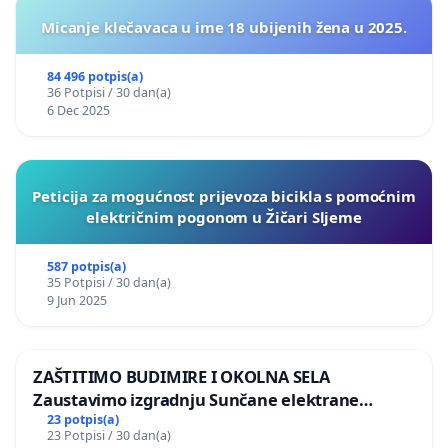
Micanje klečavaca u ime 18 ubijenih žena u 2025.
84 496 potpis(a)
36 Potpisi / 30 dan(a)
6 Dec 2025
Peticija za mogućnost prijevoza bicikla s pomoćnim
električnim pogonom u Žičari Sljeme
587 potpis(a)
35 Potpisi / 30 dan(a)
9 Jun 2025
ZAŠTITIMO BUDIMIRE I OKOLNA SELA
Zaustavimo izgradnju Sunčane elektrane
Vedrine na području Ugljana
23 potpis(a)
23 Potpisi / 30 dan(a)