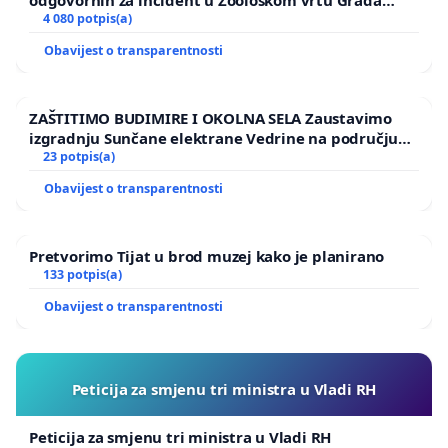
odgovornih za incident u Zoološkom vrtu Grada
Zagreba
4 080 potpis(a)
Obavijest o transparentnosti
ZAŠTITIMO BUDIMIRE I OKOLNA SELA Zaustavimo
izgradnju Sunčane elektrane Vedrine na području
Ugljana
23 potpis(a)
Obavijest o transparentnosti
Pretvorimo Tijat u brod muzej kako je planirano
133 potpis(a)
Obavijest o transparentnosti
Peticija za smjenu tri ministra u Vladi RH
Peticija za smjenu tri ministra u Vladi RH