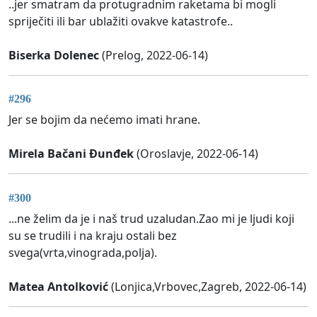
..jer smatram da protugradnim raketama bi mogli
spriječiti ili bar ublažiti ovakve katastrofe..
Biserka Dolenec
(Prelog, 2022-06-14)
#296
Jer se bojim da nećemo imati hrane.
Mirela Bačani Đunđek
(Oroslavje, 2022-06-14)
#300
...ne želim da je i naš trud uzaludan.Zao mi je ljudi koji
su se trudili i na kraju ostali bez
svega(vrta,vinograda,polja).
Matea Antolković
(Lonjica,Vrbovec,Zagreb, 2022-06-14)