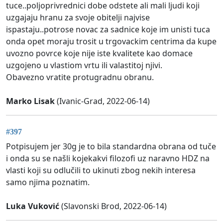
tuce..poljoprivrednici dobe odstete ali mali ljudi koji
uzgajaju hranu za svoje obitelji najvise
ispastaju..potrose novac za sadnice koje im unisti tuca
onda opet moraju trosit u trgovackim centrima da kupe
uvozno povrce koje nije iste kvalitete kao domace
uzgojeno u vlastiom vrtu ili valastitoj njivi.
Obavezno vratite protugradnu obranu.
Marko Lisak
(Ivanic-Grad, 2022-06-14)
#397
Potpisujem jer 30g je to bila standardna obrana od tuče
i onda su se našli kojekakvi filozofi uz naravno HDZ na
vlasti koji su odlučili to ukinuti zbog nekih interesa
samo njima poznatim.
Luka Vuković
(Slavonski Brod, 2022-06-14)