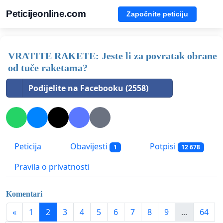
Peticijeonline.com
Započnite peticiju
VRATITE RAKETE: Jeste li za povratak obrane
od tuče raketama?
Podijelite na Facebooku (2558)
Peticija
Obavijesti
Potpisi
1
12 678
Pravila o privatnosti
Komentari
«
1
2
3
4
5
6
7
8
9
...
64