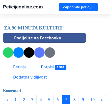
Peticijeonline.com
Započnite peticiju
ZA 90 MINUTA KULTURE
Podijelite na Facebooku
Peticija
Potpisi
1 991
Dodatna vidljivost
Komentari
«
1
2
3
4
5
6
7
8
9
10
»