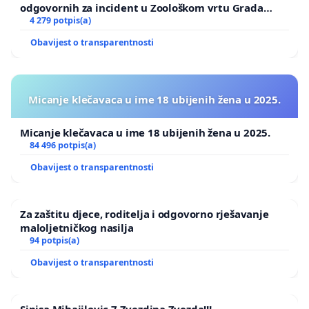
odgovornih za incident u Zoološkom vrtu Grada
Zagreba
4 279 potpis(a)
Obavijest o transparentnosti
Micanje klečavaca u ime 18 ubijenih žena u 2025.
Micanje klečavaca u ime 18 ubijenih žena u 2025.
84 496 potpis(a)
Obavijest o transparentnosti
Za zaštitu djece, roditelja i odgovorno rješavanje
maloljetničkog nasilja
94 potpis(a)
Obavijest o transparentnosti