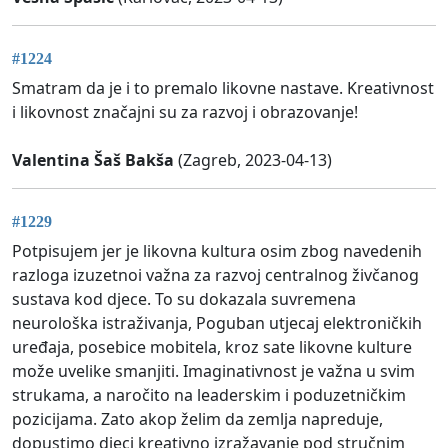
#1224
Smatram da je i to premalo likovne nastave. Kreativnost
i likovnost značajni su za razvoj i obrazovanje!
Valentina Šaš Bakša
(Zagreb, 2023-04-13)
#1229
Potpisujem jer je likovna kultura osim zbog navedenih
razloga izuzetnoi važna za razvoj centralnog živčanog
sustava kod djece. To su dokazala suvremena
neurološka istraživanja, Poguban utjecaj elektroničkih
uređaja, posebice mobitela, kroz sate likovne kulture
može uvelike smanjiti. Imaginativnost je važna u svim
strukama, a naročito na leaderskim i poduzetničkim
pozicijama. Zato akop želim da zemlja napreduje,
dopustimo djeci kreativno izražavanje pod stručnim