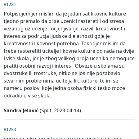
#1281
Potpisujem jer mislim da je jedan sat likovne kulture
tjedno premalo da bi se ucenici rasteretili od stresa
vezanog uz ucenje i ocjenjivanje, razvili kreativnost i
interes za podrucja ljudske djelatnosti gdje je
kreativnost i likovnost potrebna. Takodjer mislim da
treba rasteretiti ucitelje likovne kulture od rada na dvije
i vise skola , jer je zbog velikog broja ucenika nemoguce
pratiti osobni razvoj i interes . Obveze u skolama su
dvostruke ili trostruke, nitko se jos nije pozabavio
stvarnim problemima ucitelja lik.kulture, te im se
namecu poslovi koje jedna osoba fizicki tesko moze
odraditi u vise skola.
Sandra Jelavić
(Split, 2023-04-14)
#1283
upoznavanje s umjetnoscu uzdize covjeka u nama