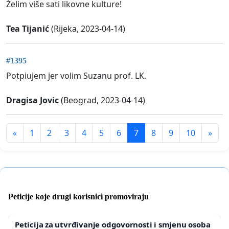
Želim više sati likovne kulture!
Tea Tijanić
(Rijeka, 2023-04-14)
#1395
Potpiujem jer volim Suzanu prof. LK.
Dragisa Jovic
(Beograd, 2023-04-14)
«
1
2
3
4
5
6
7
8
9
10
»
Peticije koje drugi korisnici promoviraju
Peticija za utvrđivanje odgovornosti i smjenu osoba