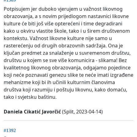
Potpisujem jer duboko vjerujem u važnost likovnog
obrazovanja, a s novim prijedlogom nastavnici likovne
kulture će biti još više opterećeni i time degradirani
kako u okviru vlastite škole, tako i u širem društvenom
kontekstu. Važnost likovne kulture nije samo u
rasterećenju od drugih obrazovnih sadržaja. Ona je
ključan predmet za snalaženje u suvremenom društvu,
društvu u kojem se sve više komunicira - slikama! Bez
kvalitetnog likovnog obrazovanja, odgajamo pojedince
koji neće poznavati genezu slike te neće imati izgrađene
mehanizme koji bi ih učinili kulturnim članovima
društva koji razumiju i poštuju likovnu, kako domaću,
tako i svjetsku baštinu.
Daniela Cikatić Javorčić
(Split, 2023-04-14)
#1392